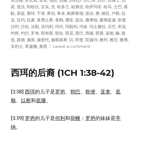
亚法撒
,
亚瓦底
,
亚述
,
他拉
,
他施
,
以利沙
,
以巴录
,
以拦
,
以挪士
,
以
诺
,
低法
,
利哈比
,
古实
,
含
,
哈多兰
,
哈腓拉
,
哈萨玛非
,
哈马
,
土巴
,
基
帖
,
基提
,
塞特
,
宁录
,
希伯
,
希未
,
帕斯鲁细
,
底但
,
弗
,
德拉
,
户勒
,
拉
吴
,
拉玛
,
拉麦
,
拿弗土希
,
拿鹤
,
挪亚
,
提拉
,
撒弗他
,
撒弗提迦
,
歌篾
,
沙列
,
沙拉
,
法勒
,
洗玛利
,
玛代
,
玛勒列
,
玛各
,
玛土撒拉
,
示巴
,
米设
,
约坍
,
约巴
,
罗单
,
耶布斯
,
耶拉
,
西尼
,
西巴
,
西顿
,
西鹿
,
该南
,
赫
,
路
低
,
路德
,
迦南
,
迦斐托
,
迦斯路希
,
闪
,
阿斐
,
陀迦玛
,
雅列
,
雅完
,
雅弗
,
非利士
,
革迦撒
,
麦西
Leave a comment
on
从
亚
当
西珥的后裔 (1CH 1:38-42)
到
亚
伯
[1:38]
西珥
的儿子是
罗坍
、
朔巴
、
祭便
、
亚拿
、
底
拉
罕
顺
、
以察
和
底珊
。
(1CH
1:1-
[1:39]
罗坍
的儿子是
何利
和
荷幔
；
罗坍
的妹妹是
亭
27)
纳
。