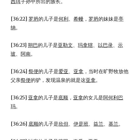
西珥
子孙中所出的族长。
[36:22]
罗坍
的儿子是
何利
、
希幔
，
罗坍
的妹妹是
亭
纳
。
[36:23]
朔巴
的儿子是
亚勒文
、
玛拿辖
、
以巴录
、
示
玻
、
阿南
。
[36:24]
祭便
的儿子是
爱亚
、
亚拿
，当时在旷野牧放他
父亲
祭便
的驴，发现温泉的就是这
亚拿
。
[36:25]
亚拿
的儿子是
底顺
，
亚拿
的女儿是
阿何利巴
玛
。
[36:26]
底顺
的儿子是
欣但
、
伊是班
、
益兰
、
基兰
。