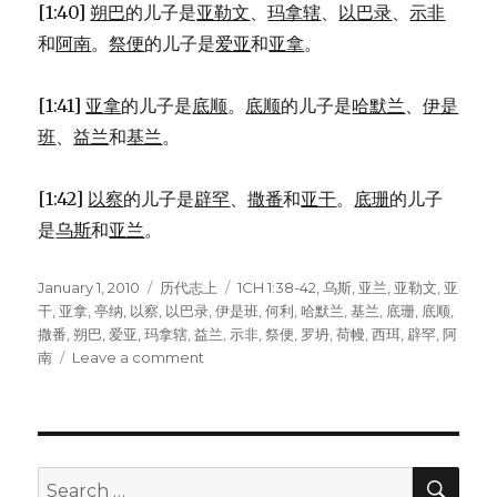
[1:40]
朔巴
的儿子是
亚勒文
、
玛拿辖
、
以巴录
、
示非
和
阿南
。
祭便
的儿子是
爱亚
和
亚拿
。
[1:41]
亚拿
的儿子是
底顺
。
底顺
的儿子是
哈默兰
、
伊是
班
、
益兰
和
基兰
。
[1:42]
以察
的儿子是
辟罕
、
撒番
和
亚干
。
底珊
的儿子
是
乌斯
和
亚兰
。
Posted
January 1, 2010
Categories
历代志上
Tags
1CH 1:38-42
,
乌斯
,
亚兰
,
亚勒文
,
亚
on
干
,
亚拿
,
亭纳
,
以察
,
以巴录
,
伊是班
,
何利
,
哈默兰
,
基兰
,
底珊
,
底顺
,
撒番
,
朔巴
,
爱亚
,
玛拿辖
,
益兰
,
示非
,
祭便
,
罗坍
,
荷幔
,
西珥
,
辟罕
,
阿
南
Leave a comment
on
西
珥
的
后
裔
SE
Search