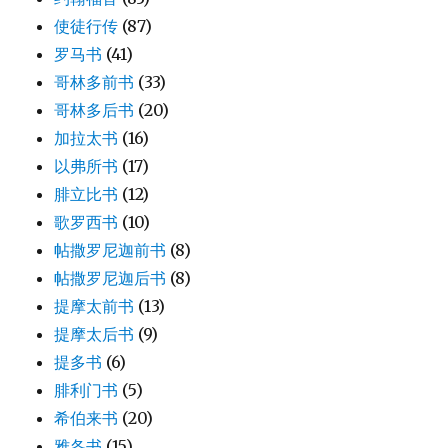
使徒行传
(87)
罗马书
(41)
哥林多前书
(33)
哥林多后书
(20)
加拉太书
(16)
以弗所书
(17)
腓立比书
(12)
歌罗西书
(10)
帖撒罗尼迦前书
(8)
帖撒罗尼迦后书
(8)
提摩太前书
(13)
提摩太后书
(9)
提多书
(6)
腓利门书
(5)
希伯来书
(20)
雅各书
(15)