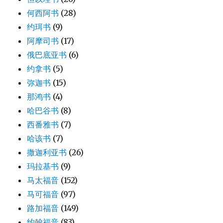
何西阿书
(28)
约珥书
(9)
阿摩司书
(17)
俄巴底亚书
(6)
约拿书
(5)
弥迦书
(15)
那鸿书
(4)
哈巴谷书
(8)
西番雅书
(7)
哈该书
(7)
撒迦利亚书
(26)
玛拉基书
(9)
马太福音
(152)
马可福音
(97)
路加福音
(149)
约翰福音
(83)