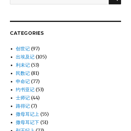
(1CH
for:
1:38-
42)
CATEGORIES
创世记
(97)
出埃及记
(105)
利未记
(53)
民数记
(81)
申命记
(77)
约书亚记
(53)
士师记
(44)
路得记
(7)
撒母耳记上
(55)
撒母耳记下
(51)
列王纪上
(73)