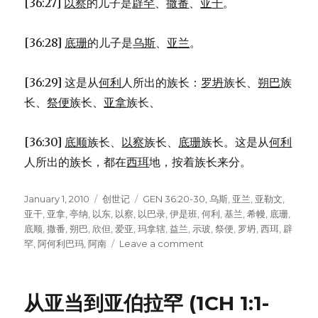
[36:27]
以察
的儿子是
辟罕
、
撒番
、
亚干
。
[36:28]
底珊
的儿子是
乌斯
、
亚兰
。
[36:29] 这是从
何利
人所出的族长：
罗坍
族长、
朔巴
族
长、
祭便
族长、
亚拿
族长、
[36:30]
底顺
族长、
以察
族长、
底珊
族长。这是从
何利
人所出的族长，都在
西珥
地，按着族长来分。
Posted
January 1, 2010
Categories
创世记
Tags
GEN 36:20-30
,
乌斯
,
亚兰
,
亚勒文
,
on
亚干
,
亚拿
,
亭纳
,
以东
,
以察
,
以巴录
,
伊是班
,
何利
,
基兰
,
希幔
,
底珊
,
底顺
,
撒番
,
朔巴
,
欣但
,
爱亚
,
玛拿辖
,
益兰
,
示玻
,
祭便
,
罗坍
,
西珥
,
辟
罕
,
阿何利巴玛
,
阿南
Leave a comment
on
西
珥
的
从亚当到亚伯拉罕 (1CH 1:1-
子