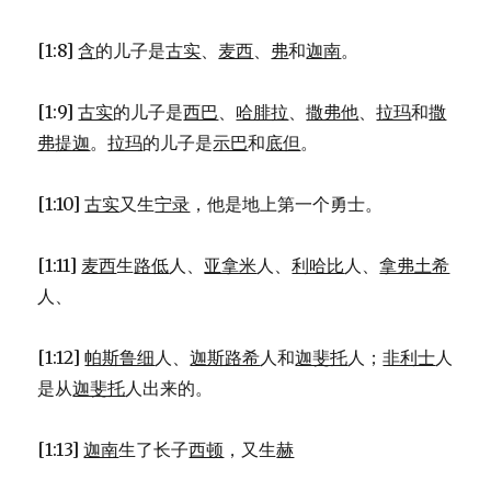
[1:8]
含
的儿子是
古实
、
麦西
、
弗
和
迦南
。
[1:9]
古实
的儿子是
西巴
、
哈腓拉
、
撒弗他
、
拉玛
和
撒
弗提迦
。
拉玛
的儿子是
示巴
和
底但
。
[1:10]
古实
又生
宁录
，他是地上第一个勇士。
[1:11]
麦西
生
路低
人、
亚拿米
人、
利哈比
人、
拿弗土希
人、
[1:12]
帕斯鲁细
人、
迦斯路希
人和
迦斐托
人；
非利士
人
是从
迦斐托
人出来的。
[1:13]
迦南
生了长子
西顿
，又生
赫