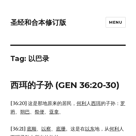
圣经和合本修订版
MENU
Tag: 以巴录
西珥的子孙 (GEN 36:20-30)
[36:20] 这是那地原来的居民，
何利
人
西珥
的子孙：
罗
坍
、
朔巴
、
祭便
、
亚拿
、
[36:21]
底顺
、
以察
、
底珊
。这是在
以东
地，从
何利
人