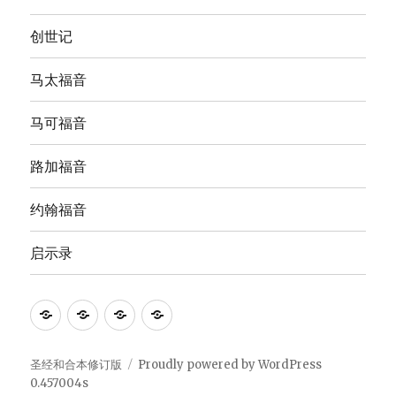
创世记
马太福音
马可福音
路加福音
约翰福音
启示录
Anna's
圣
The
The
Bible
经
English
Good
Study
和
Standard
News
圣经和合本修订版
Proudly powered by WordPress
0.457004s
合
Version
Translation