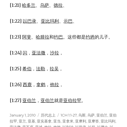
[1:21]
哈多兰
、
乌萨
、
德拉
、
[1:22]
以巴录
、
亚比玛利
、
示巴
、
[1:23]
阿斐
、
哈腓拉
和
约巴
。这些都是
约坍
的儿子。
[1:24]
闪
，
亚法撒
，
沙拉
，
[1:25]
希伯
，
法勒
，
拉吴
，
[1:26]
西鹿
，
拿鹤
，
他拉
，
[1:27]
亚伯兰
，
亚伯兰
就是
亚伯拉罕
。
Posted
January 1, 2010
Categories
历代志上
Tags
1CH 1:1-27
,
乌斯
,
乌萨
,
亚伯兰
,
亚伯
on
拉罕
,
亚兰
,
亚基
,
亚实基拿
,
亚当
,
亚拿米
,
亚摩利
,
亚摩答
,
亚比玛利
,