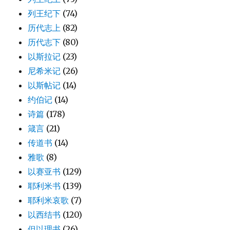
列王纪下
(74)
历代志上
(82)
历代志下
(80)
以斯拉记
(23)
尼希米记
(26)
以斯帖记
(14)
约伯记
(14)
诗篇
(178)
箴言
(21)
传道书
(14)
雅歌
(8)
以赛亚书
(129)
耶利米书
(139)
耶利米哀歌
(7)
以西结书
(120)
但以理书
(26)