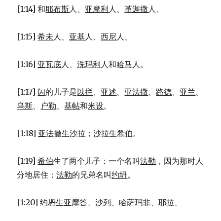
[1:14] 和
耶布斯
人、
亚摩利
人、
革迦撒
人、
[1:15]
希未
人、
亚基
人、
西尼
人、
[1:16]
亚瓦底
人、
洗玛利
人和
哈马
人。
[1:17]
闪
的儿子是
以拦
、
亚述
、
亚法撒
、
路德
、
亚兰
、
乌斯
、
户勒
、
基帖
和
米设
。
[1:18]
亚法撒
生
沙拉
；
沙拉
生
希伯
。
[1:19]
希伯
生了两个儿子：一个名叫
法勒
，因为那时人
分地居住；
法勒
的兄弟名叫
约坍
。
[1:20]
约坍
生
亚摩答
、
沙列
、
哈萨玛非
、
耶拉
、