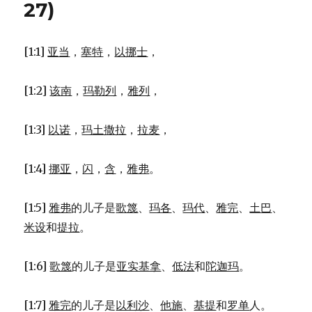
孙
27)
(GEN
36:20-
30)
[1:1]
亚当
，
塞特
，
以挪士
，
[1:2]
该南
，
玛勒列
，
雅列
，
[1:3]
以诺
，
玛土撒拉
，
拉麦
，
[1:4]
挪亚
，
闪
，
含
，
雅弗
。
[1:5]
雅弗
的儿子是
歌篾
、
玛各
、
玛代
、
雅完
、
土巴
、
米设
和
提拉
。
[1:6]
歌篾
的儿子是
亚实基拿
、
低法
和
陀迦玛
。
[1:7]
雅完
的儿子是
以利沙
、
他施
、
基提
和
罗单
人。