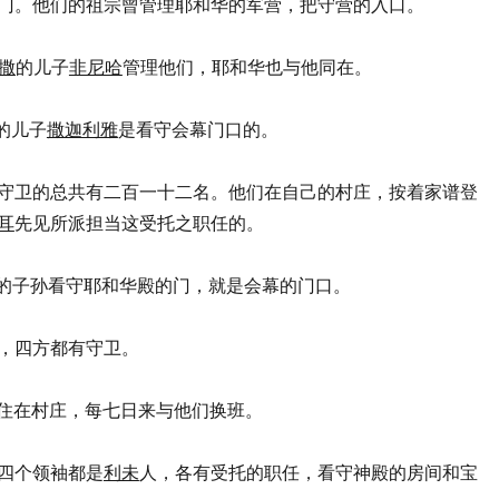
门。他们的祖宗曾管理耶和华的军营，把守营的入口。
撒
的儿子
非尼哈
管理他们，耶和华也与他同在。
的儿子
撒迦利雅
是看守会幕门口的。
作门口守卫的总共有二百一十二名。他们在自己的村庄，按着家谱登
耳
先见所派担当这受托之职任的。
和他们的子孙看守耶和华殿的门，就是会幕的门口。
南北，四方都有守卫。
的弟兄住在村庄，每七日来与他们换班。
卫的四个领袖都是
利未
人，各有受托的职任，看守神殿的房间和宝