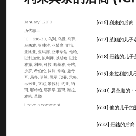
Posted
January 1, 2010
[6:16]
利未
的后裔
on
Categories
历代志上
Tags
1CH 6:16-30
,
乌列
,
乌撒
,
乌薛
,
[6:17]
革顺
的儿子
乌西雅
,
亚帅雅
,
亚希摩
,
亚惜
,
亚比亚
,
亚玛赛
,
亚米拿达
,
他哈
,
[6:18]
哥辖
的儿子
以利加拿
,
以利押
,
以斯哈
,
以比
雅撒
,
利未
,
可拉
,
哈基雅
,
哥辖
,
少罗
,
希伯伦
,
抹利
,
拿哈
,
撒母
[6:19]
米拉利
的儿
耳
,
易多
,
暗兰
,
母示
,
琐菲
,
示每
,
示米亚
,
立尼
,
米拉利
,
约亚
,
约
珥
,
耶特赖
,
耶罗罕
,
薪玛
,
谢拉
,
[6:20] 属
革顺
的：
雅哈
,
革顺
Leave a comment
on
[6:21] 他的儿子
约
利
未
其
[6:22]
哥辖
的后裔
余