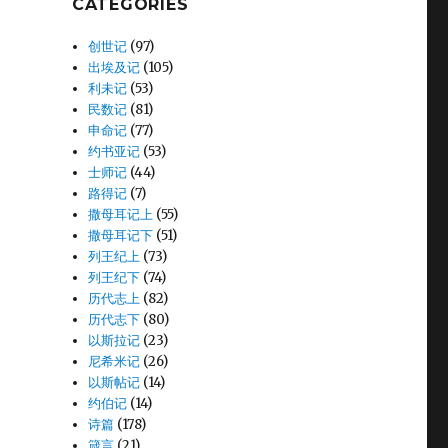
CATEGORIES
创世记
(97)
出埃及记
(105)
利未记
(53)
民数记
(81)
申命记
(77)
约书亚记
(53)
士师记
(44)
路得记
(7)
撒母耳记上
(55)
撒母耳记下
(51)
列王纪上
(73)
列王纪下
(74)
历代志上
(82)
历代志下
(80)
以斯拉记
(23)
尼希米记
(26)
以斯帖记
(14)
约伯记
(14)
诗篇
(178)
箴言
(21)