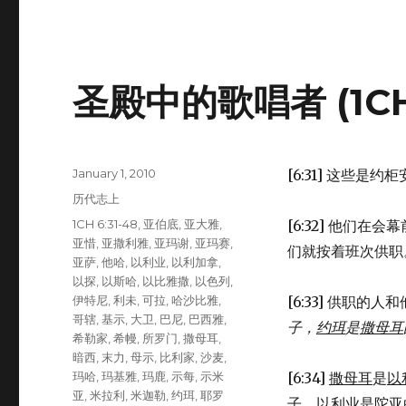
圣殿中的歌唱者 (1CH 
Posted
January 1, 2010
[6:31] 这些是
on
Categories
历代志上
Tags
1CH 6:31-48
,
亚伯底
,
亚大雅
,
[6:32] 他们在
亚惜
,
亚撒利雅
,
亚玛谢
,
亚玛赛
,
们就按着班次供职
亚萨
,
他哈
,
以利业
,
以利加拿
,
以探
,
以斯哈
,
以比雅撒
,
以色列
,
伊特尼
,
利未
,
可拉
,
哈沙比雅
,
[6:33] 供职的
哥辖
,
基示
,
大卫
,
巴尼
,
巴西雅
,
子，
约珥
是
撒母耳
希勒家
,
希幔
,
所罗门
,
撒母耳
,
暗西
,
末力
,
母示
,
比利家
,
沙麦
,
玛哈
,
玛基雅
,
玛鹿
,
示每
,
示米
[6:34]
撒母耳
是
以
亚
,
米拉利
,
米迦勒
,
约珥
,
耶罗
子，
以利业
是
陀亚