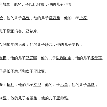
利加拿
，他的儿子
以比雅撒
，他的儿子
亚惜
，
哈
，他的儿子
乌列
，他的儿子
乌西雅
，他的儿子
少罗
。
儿子是
亚玛赛
、
亚希摩
、
以利加拿
的后裔：他的儿子
琐菲
，他的儿子
拿哈
，
利押
，他的儿子
耶罗罕
，他的儿子
以利加拿
，他的儿子
撒母耳
。
子是长子
约珥
和次子
亚比亚
。
裔：
抹利
，他的儿子
立尼
，他的儿子
示每
，他的儿子
乌撒
，
米亚
，他的儿子
哈基雅
，他的儿子
亚帅雅
。