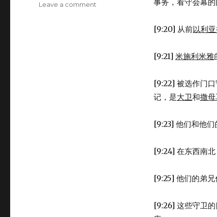
事务，看守会幕的
Leave a comment
on
住
耶
[9:20] 从前
以利亚
路
撒
冷
[9:21]
米施利米雅
的
圣
[9:22] 被选
殿
守
记，是
大卫
和
撒母
卫
(1CH
[9:23] 他们
9:17-
27)
[9:24] 在东西
[9:25] 他们
[9:26] 这些守