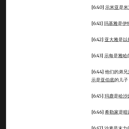
[6:40]
示米亚
是
米
[6:41]
玛基雅
是
伊
[6:42]
亚大雅
是
以
[6:43]
示每
是
雅哈
[6:44] 他们的弟兄
示
是
亚伯底
的儿子
[6:45]
玛鹿
是
哈沙
[6:46]
希勒家
是
暗
[6:47]
沙麦
是
末力