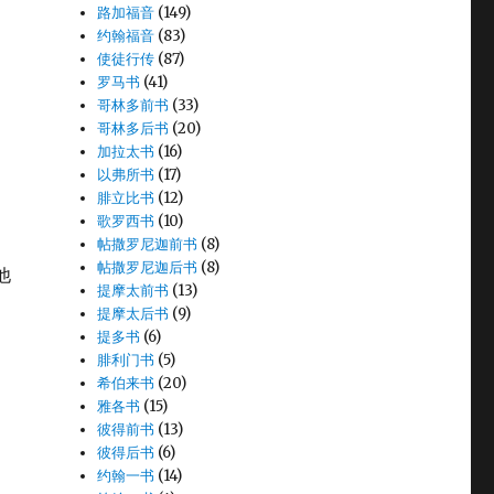
路加福音
(149)
约翰福音
(83)
使徒行传
(87)
罗马书
(41)
哥林多前书
(33)
哥林多后书
(20)
加拉太书
(16)
以弗所书
(17)
腓立比书
(12)
歌罗西书
(10)
帖撒罗尼迦前书
(8)
帖撒罗尼迦后书
(8)
他
提摩太前书
(13)
提摩太后书
(9)
提多书
(6)
腓利门书
(5)
希伯来书
(20)
雅各书
(15)
彼得前书
(13)
彼得后书
(6)
约翰一书
(14)