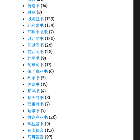
传道书
(14)
雅歌
(8)
以赛亚书
(129)
耶利米书
(139)
耶利米哀歌
(7)
以西结书
(120)
但以理书
(26)
何西阿书
(28)
约珥书
(9)
阿摩司书
(17)
俄巴底亚书
(6)
约拿书
(5)
弥迦书
(15)
那鸿书
(4)
哈巴谷书
(8)
西番雅书
(7)
哈该书
(7)
撒迦利亚书
(26)
玛拉基书
(9)
马太福音
(152)
马可福音
(97)