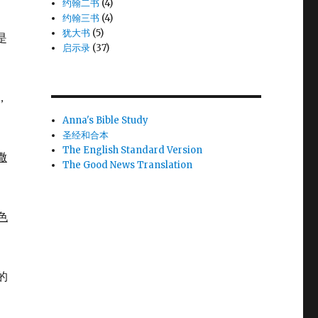
约翰二书
(4)
约翰三书
(4)
犹大书
(5)
是
启示录
(37)
，
Anna's Bible Study
圣经和合本
The English Standard Version
撒
The Good News Translation
色
的