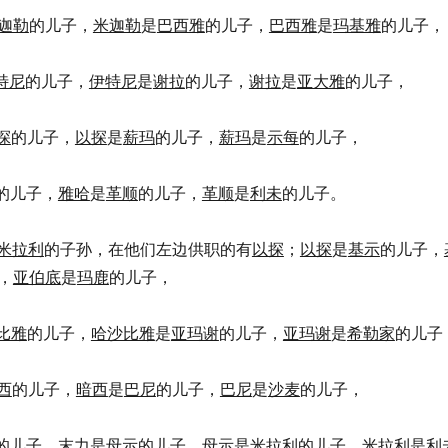
迦勒
的儿子，
米迦勒
是
巴西雅
的儿子，
巴西雅
是
玛基雅
的儿子，
特尼
的儿子，
伊特尼
是
谢拉
的儿子，
谢拉
是
亚大雅
的儿子，
探
的儿子，
以探
是
薪玛
的儿子，
薪玛
是
示每
的儿子，
的儿子，
雅哈
是
革顺
的儿子，
革顺
是
利未
的儿子。
米拉利
的子孙，在他们左边供职的有
以探
；
以探
是
基示
的儿子，
，
亚伯底
是
玛鹿
的儿子，
比雅
的儿子，
哈沙比雅
是
亚玛谢
的儿子，
亚玛谢
是
希勒家
的儿子
西
的儿子，
暗西
是
巴尼
的儿子，
巴尼
是
沙麦
的儿子，
的儿子，
末力
是
母示
的儿子，
母示
是
米拉利
的儿子，
米拉利
是
利