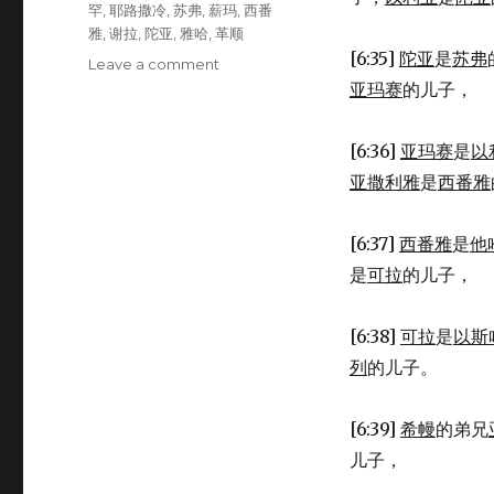
罕
,
耶路撒冷
,
苏弗
,
薪玛
,
西番
雅
,
谢拉
,
陀亚
,
雅哈
,
革顺
[6:35]
陀亚
是
苏弗
Leave a comment
on
圣
亚玛赛
的儿子，
殿
中
[6:36]
亚玛赛
是
以
的
歌
亚撒利雅
是
西番雅
唱
者
[6:37]
西番雅
是
他
(1CH
6:31-
是
可拉
的儿子，
48)
[6:38]
可拉
是
以斯
列
的儿子。
[6:39]
希幔
的弟兄
儿子，