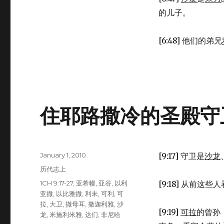
的儿子。
[6:48] 他们的弟兄
住耶路撒冷的圣殿守卫 (1
Posted
January 1, 2010
[9:17] 守卫是
沙龙
on
Categories
历代志上
Tags
1CH 9:17-27
,
亚希幔
,
亚谷
,
以利
[9:18] 从前这
亚撒
,
以比雅撒
,
利未
,
可利
,
可
拉
,
大卫
,
撒母耳
,
撒迦利雅
,
沙
[9:19]
可拉
的曾孙
龙
,
米施利米雅
,
达们
,
非尼哈