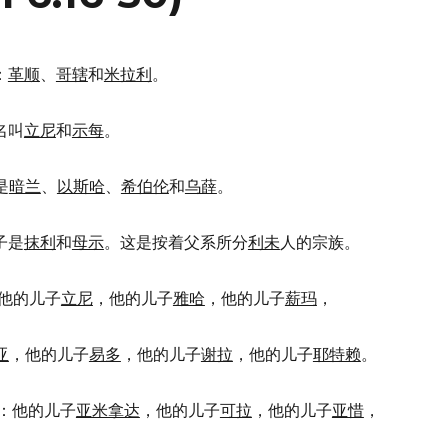
：
革顺
、
哥辖
和
米拉利
。
名叫
立尼
和
示每
。
是
暗兰
、
以斯哈
、
希伯伦
和
乌薛
。
子是
抹利
和
母示
。这是按着父系所分
利未
人的宗族。
他的儿子
立尼
，他的儿子
雅哈
，他的儿子
薪玛
，
亚
，他的儿子
易多
，他的儿子
谢拉
，他的儿子
耶特赖
。
：他的儿子
亚米拿达
，他的儿子
可拉
，他的儿子
亚惜
，