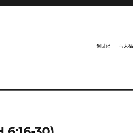
创世记
马太福
:16-30)