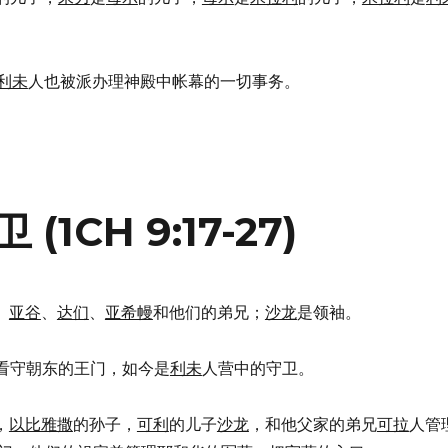
利未
人也被派办理神殿中帐幕的一切事务。
CH 9:17-27)
、
亚谷
、
达们
、
亚希幔
和他们的弟兄；
沙龙
是领袖。
些人看守朝东的王门，如今是
利未
人营中的守卫。
，
以比雅撒
的孙子，
可利
的儿子
沙龙
，和他父家的弟兄
可拉
人管