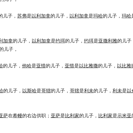
的儿子，
苏弗
是
以利加拿
的儿子，
以利加拿
是
玛哈
的儿子，
玛哈
利加拿
的儿子，
以利加拿
是
约珥
的儿子，
约珥
是
亚撒利雅
的儿子
的儿子，
哈
的儿子，
他哈
是
亚惜
的儿子，
亚惜
是
以比雅撒
的儿子，
以比雅
哈
的儿子，
以斯哈
是
哥辖
的儿子，
哥辖
是
利未
的儿子，
利未
是
以
亚萨
在
希幔
的右边供职；
亚萨
是
比利家
的儿子，
比利家
是
示米亚