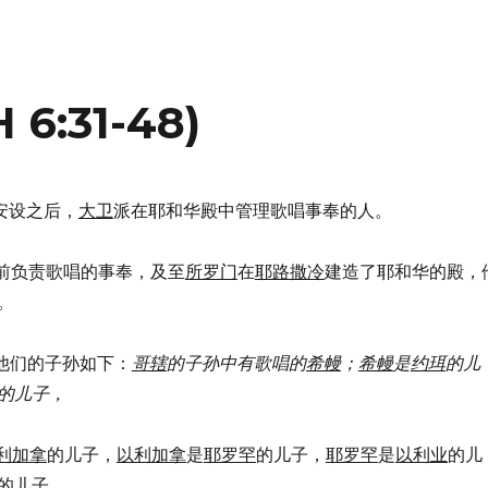
6:31-48)
约柜安设之后，
大卫
派在耶和华殿中管理歌唱事奉的人。
会幕前负责歌唱的事奉，及至
所罗门
在
耶路撒冷
建造了耶和华的殿，
。
人和他们的子孙如下：
哥辖
的子孙中有歌唱的
希幔
；
希幔
是
约珥
的儿
的儿子，
利加拿
的儿子，
以利加拿
是
耶罗罕
的儿子，
耶罗罕
是
以利业
的儿
的儿子，