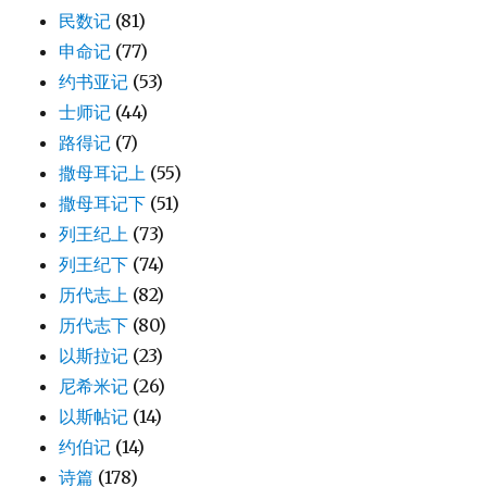
民数记
(81)
申命记
(77)
约书亚记
(53)
士师记
(44)
路得记
(7)
撒母耳记上
(55)
撒母耳记下
(51)
列王纪上
(73)
列王纪下
(74)
历代志上
(82)
历代志下
(80)
以斯拉记
(23)
尼希米记
(26)
以斯帖记
(14)
约伯记
(14)
诗篇
(178)