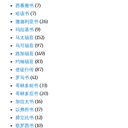
西番雅书
(7)
哈该书
(7)
撒迦利亚书
(26)
玛拉基书
(9)
马太福音
(152)
马可福音
(97)
路加福音
(149)
约翰福音
(83)
使徒行传
(87)
罗马书
(41)
哥林多前书
(33)
哥林多后书
(20)
加拉太书
(16)
以弗所书
(17)
腓立比书
(12)
歌罗西书
(10)