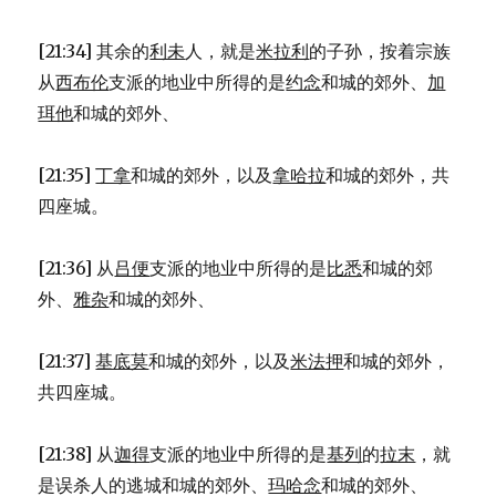
[21:34] 其余的
利未
人，就是
米拉利
的子孙，按着宗族
从
西布伦
支派的地业中所得的是
约念
和城的郊外、
加
珥他
和城的郊外、
[21:35]
丁拿
和城的郊外，以及
拿哈拉
和城的郊外，共
四座城。
[21:36] 从
吕便
支派的地业中所得的是
比悉
和城的郊
外、
雅杂
和城的郊外、
[21:37]
基底莫
和城的郊外，以及
米法押
和城的郊外，
共四座城。
[21:38] 从
迦得
支派的地业中所得的是
基列
的
拉末
，就
是误杀人的逃城和城的郊外、
玛哈念
和城的郊外、