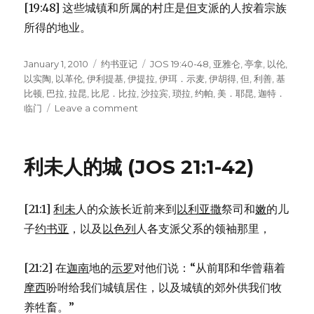
[19:48] 这些城镇和所属的村庄是
但
支派的人按着宗族
所得的地业。
Posted
January 1, 2010
Categories
约书亚记
Tags
JOS 19:40-48
,
亚雅仑
,
亭拿
,
以伦
,
on
以实陶
,
以革伦
,
伊利提基
,
伊提拉
,
伊珥．示麦
,
伊胡得
,
但
,
利善
,
基
比顿
,
巴拉
,
拉昆
,
比尼．比拉
,
沙拉宾
,
琐拉
,
约帕
,
美．耶昆
,
迦特．
临门
Leave a comment
on
分
给
但
利未人的城 (JOS 21:1-42)
的
土
地
[21:1]
利未
人的众族长近前来到
以利亚撒
祭司和
嫩
的儿
(JOS
19:40-
子
约书亚
，以及
以色列
人各支派父系的领袖那里，
48)
[21:2] 在
迦南
地的
示罗
对他们说：“从前耶和华曾藉着
摩西
吩咐给我们城镇居住，以及城镇的郊外供我们牧
养牲畜。”