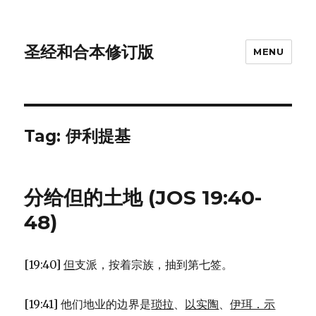
圣经和合本修订版
MENU
Tag: 伊利提基
分给但的土地 (JOS 19:40-
48)
[19:40]
但
支派，按着宗族，抽到第七签。
[19:41] 他们地业的边界是
琐拉
、
以实陶
、
伊珥．示