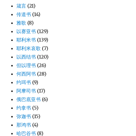
箴言
(21)
传道书
(14)
雅歌
(8)
以赛亚书
(129)
耶利米书
(139)
耶利米哀歌
(7)
以西结书
(120)
但以理书
(26)
何西阿书
(28)
约珥书
(9)
阿摩司书
(17)
俄巴底亚书
(6)
约拿书
(5)
弥迦书
(15)
那鸿书
(4)
哈巴谷书
(8)