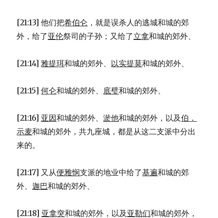
[21:13] 他们把
希伯仑
，就是误杀人的逃城和城的郊
外，给了
亚伦
祭司的子孙；又给了
立拿
和城的郊外、
[21:14]
雅提珥
和城的郊外、
以实提莫
和城的郊外、
[21:15]
何仑
和城的郊外、
底璧
和城的郊外、
[21:16]
亚因
和城的郊外、
淤他
和城的郊外，以及
伯．
示麦
和城的郊外，共九座城，都是从这二支派中分出
来的。
[21:17] 又从
便雅悯
支派的地业中给了
基遍
和城的郊
外、
迦巴
和城的郊外、
[21:18]
亚拿突
和城的郊外，以及
亚勒们
和城的郊外，