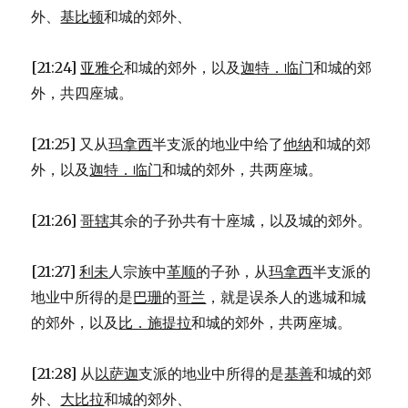
外、
基比顿
和城的郊外、
[21:24]
亚雅仑
和城的郊外，以及
迦特．临门
和城的郊
外，共四座城。
[21:25] 又从
玛拿西
半支派的地业中给了
他纳
和城的郊
外，以及
迦特．临门
和城的郊外，共两座城。
[21:26]
哥辖
其余的子孙共有十座城，以及城的郊外。
[21:27]
利未
人宗族中
革顺
的子孙，从
玛拿西
半支派的
地业中所得的是
巴珊
的
哥兰
，就是误杀人的逃城和城
的郊外，以及
比．施提拉
和城的郊外，共两座城。
[21:28] 从
以萨迦
支派的地业中所得的是
基善
和城的郊
外、
大比拉
和城的郊外、