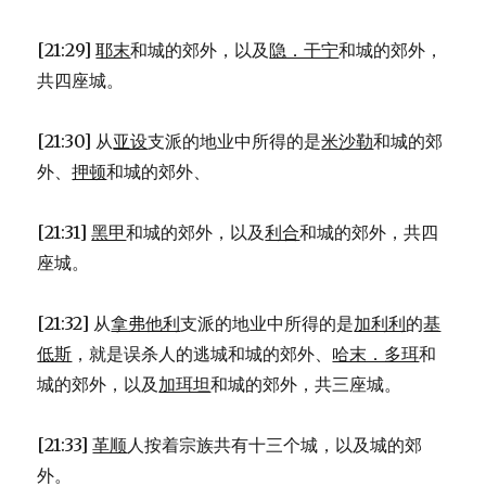
[21:29]
耶末
和城的郊外，以及
隐．干宁
和城的郊外，
共四座城。
[21:30] 从
亚设
支派的地业中所得的是
米沙勒
和城的郊
外、
押顿
和城的郊外、
[21:31]
黑甲
和城的郊外，以及
利合
和城的郊外，共四
座城。
[21:32] 从
拿弗他利
支派的地业中所得的是
加利利
的
基
低斯
，就是误杀人的逃城和城的郊外、
哈末．多珥
和
城的郊外，以及
加珥坦
和城的郊外，共三座城。
[21:33]
革顺
人按着宗族共有十三个城，以及城的郊
外。