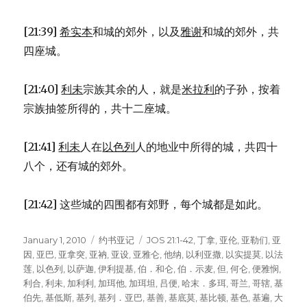
[21:39]
希实本
和城的郊外，以及
雅谢
和城的郊外，共
四座城。
[21:40]
利未
宗族其余的人，就是
米拉利
的子孙，按着
宗族抽签所得的，共十二座城。
[21:41]
利未
人在
以色列
人的地业中所得的城，共四十
八个，还有城的郊外。
[21:42] 这些城的四围都有郊野，每个城都是如此。
Posted
January 1, 2010
Categories
约书亚记
Tags
JOS 21:1-42
,
丁拿
,
亚伦
,
亚勒们
,
亚
on
因
,
亚巴
,
亚拿突
,
亚衲
,
亚设
,
亚雅仑
,
他纳
,
以利亚撒
,
以实提莫
,
以法
莲
,
以色列
,
以萨迦
,
伊利提基
,
伯．和仑
,
伯．示麦
,
但
,
何仑
,
便雅悯
,
利合
,
利未
,
加利利
,
加珥他
,
加珥坦
,
吕便
,
哈末．多珥
,
哥兰
,
哥辖
,
基
伯先
,
基低斯
,
基列
,
基列．亚巴
,
基善
,
基底莫
,
基比顿
,
基色
,
基遍
,
大