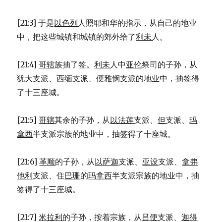
[21:3] 于是
以色列
人照耶和华的指示，从自己的地业
中，把这些城镇和城镇的郊外给了
利未
人。
[21:4]
哥辖
族抽了签。
利未
人中
亚伦
祭司的子孙，从
犹大
支派、
西缅
支派、
便雅悯
支派的地业中，抽签得
了十三座城。
[21:5]
哥辖
其余的子孙，从
以法莲
支派、
但
支派、
玛
拿西
半支派宗族的地业中，抽签得了十座城。
[21:6]
革顺
的子孙，从
以萨迦
支派、
亚设
支派、
拿弗
他利
支派、住
巴珊
的
玛拿西
半支派宗族的地业中，抽
签得了十三座城。
[21:7]
米拉利
的子孙，按着宗族，从
吕便
支派、
迦得