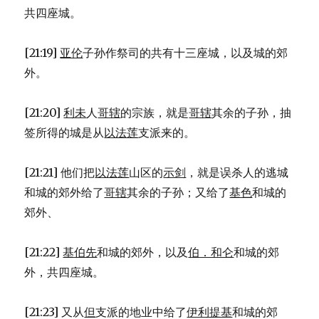
共四座城。
[21:19]
亚伦
子孙作祭司的共有十三座城，以及城的郊
外。
[21:20]
利未
人
哥辖
的宗族，就是
哥辖
其余的子孙，抽
签所得的城是从
以法莲
支派来的。
[21:21] 他们把
以法莲
山区的
示剑
，就是误杀人的逃城
和城的郊外给了
哥辖
其余的子孙；又给了
基色
和城的
郊外、
[21:22]
基伯先
和城的郊外，以及
伯．和仑
和城的郊
外，共四座城。
[21:23] 又从
但
支派的地业中给了
伊利提基
和城的郊