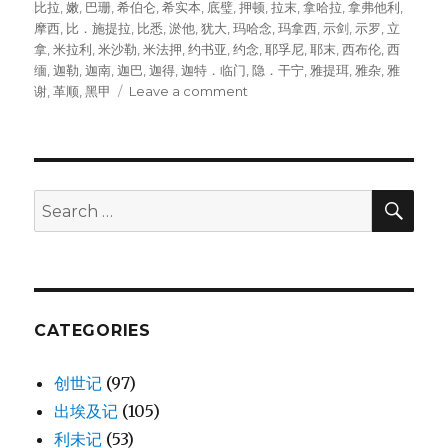
比拉
,
嫩
,
巴珊
,
希伯仑
,
希实本
,
底璧
,
押顿
,
拉末
,
拿哈拉
,
拿弗他利
,
摩西
,
比．施提拉
,
比悉
,
淤他
,
犹大
,
玛哈念
,
玛拿西
,
示剑
,
示罗
,
立
拿
,
米拉利
,
米沙勒
,
米法押
,
约书亚
,
约念
,
耶孚尼
,
耶末
,
西布伦
,
西
缅
,
迦勒
,
迦南
,
迦巴
,
迦得
,
迦特．临门
,
隐．干宁
,
雅提珥
,
雅杂
,
雅
谢
,
革顺
,
黑甲
Leave a comment
on
利
未
人
的
城
SE
Search
(JOS
for:
21:1-
42)
CATEGORIES
创世记
(97)
出埃及记
(105)
利未记
(53)