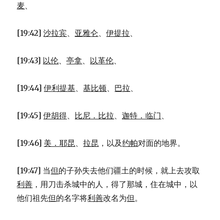
麦
、
[19:42]
沙拉宾
、
亚雅仑
、
伊提拉
、
[19:43]
以伦
、
亭拿
、
以革伦
、
[19:44]
伊利提基
、
基比顿
、
巴拉
、
[19:45]
伊胡得
、
比尼．比拉
、
迦特．临门
、
[19:46]
美．耶昆
、
拉昆
，以及
约帕
对面的地界。
[19:47] 当
但
的子孙失去他们疆土的时候，就上去攻取
利善
，用刀击杀城中的人，得了那城，住在城中，以
他们祖先
但
的名字将
利善
改名为
但
。