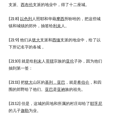
支派、
西布伦
支派的地业中，得了十二座城。
[21:8]
以色列
人照耶和华藉
摩西
所吩咐的，把这些城
镇和城镇的郊外，抽签给
利未
人。
[21:9] 他们从
犹大
支派和
西缅
支派的地业中，给了以
下所记名字的各城，
[21:10] 就是给
利未
人
哥辖
宗族的
亚伦
子孙，因为他们
抽到第一签：
[21:11] 把
犹大
山区的
基列．亚巴
，就是
希伯仑
，和四
围的郊野给了他们。
亚巴
是
亚衲
族的祖先。
[21:12] 但是，这城的田地和所属的村庄却给了
耶孚尼
的儿子
迦勒
为业。