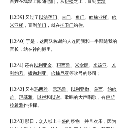
百姓在城墙上跟随他们，从
炉楼
之上，直到
宽墙
；
[12:39] 又过了
以法莲门
、
古门
、
鱼门
、
哈楠业楼
、
哈
米亚楼
，直到
羊门
，就在
护卫门
站住。
[12:40] 于是，这两队称谢的人连同我和一半跟随我的
官长，站在神的殿里。
[12:41] 还有
以利亚金
、
玛西雅
、
米拿民
、
米该亚
、
以
利约乃
、
撒迦利亚
、
哈楠尼亚
等吹号的祭司；
[12:42] 又有
玛西雅
、
示玛雅
、
以利亚撒
、
乌西
、
约哈
难
、
玛基雅
、
以拦
和
以谢
。歌唱的大声唱歌，有
伊斯
拉希雅
作指挥。
[12:43] 那日，众人献上丰盛的祭物，并且欢乐，因为