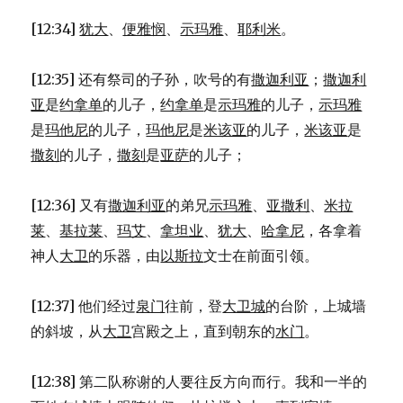
[12:34]
犹大
、
便雅悯
、
示玛雅
、
耶利米
。
[12:35] 还有祭司的子孙，吹号的有
撒迦利亚
；
撒迦利
亚
是
约拿单
的儿子，
约拿单
是
示玛雅
的儿子，
示玛雅
是
玛他尼
的儿子，
玛他尼
是
米该亚
的儿子，
米该亚
是
撒刻
的儿子，
撒刻
是
亚萨
的儿子；
[12:36] 又有
撒迦利亚
的弟兄
示玛雅
、
亚撒利
、
米拉
莱
、
基拉莱
、
玛艾
、
拿坦业
、
犹大
、
哈拿尼
，各拿着
神人
大卫
的乐器，由
以斯拉
文士在前面引领。
[12:37] 他们经过
泉门
往前，登
大卫城
的台阶，上城墙
的斜坡，从
大卫
宫殿之上，直到朝东的
水门
。
[12:38] 第二队称谢的人要往反方向而行。我和一半的