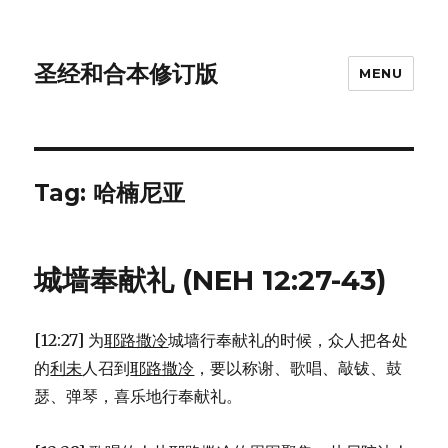
圣经和合本修订版
MENU
Tag: 哈楠尼亚
城墙奉献礼 (NEH 12:27-43)
[12:27] 为
耶路撒冷
城墙行奉献礼的时候，众人把各处
的
利未
人召到
耶路撒冷
，要以称谢、歌唱、敲钹、鼓
瑟、弹琴，喜乐地行奉献礼。