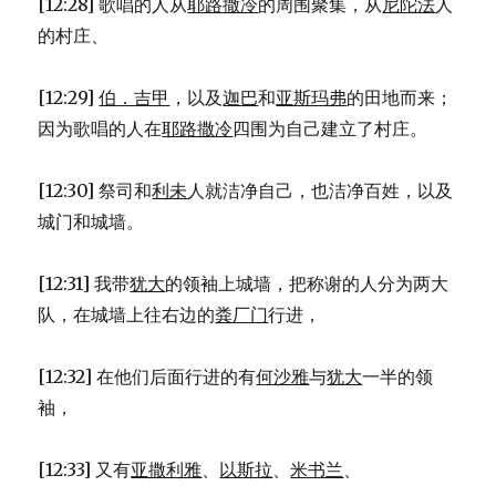
[12:28] 歌唱的人从
耶路撒冷
的周围聚集，从
尼陀法
人
的村庄、
[12:29]
伯．吉甲
，以及
迦巴
和
亚斯玛弗
的田地而来；
因为歌唱的人在
耶路撒冷
四围为自己建立了村庄。
[12:30] 祭司和
利未
人就洁净自己，也洁净百姓，以及
城门和城墙。
[12:31] 我带
犹大
的领袖上城墙，把称谢的人分为两大
队，在城墙上往右边的
粪厂门
行进，
[12:32] 在他们后面行进的有
何沙雅
与
犹大
一半的领
袖，
[12:33] 又有
亚撒利雅
、
以斯拉
、
米书兰
、