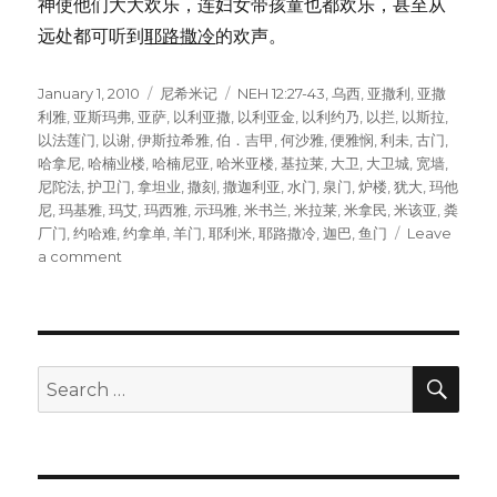
神使他们大大欢乐，连妇女带孩童也都欢乐，甚至从
远处都可听到
耶路撒冷
的欢声。
Posted
January 1, 2010
Categories
尼希米记
Tags
NEH 12:27-43
,
乌西
,
亚撒利
,
亚撒
on
利雅
,
亚斯玛弗
,
亚萨
,
以利亚撒
,
以利亚金
,
以利约乃
,
以拦
,
以斯拉
,
以法莲门
,
以谢
,
伊斯拉希雅
,
伯．吉甲
,
何沙雅
,
便雅悯
,
利未
,
古门
,
哈拿尼
,
哈楠业楼
,
哈楠尼亚
,
哈米亚楼
,
基拉莱
,
大卫
,
大卫城
,
宽墙
,
尼陀法
,
护卫门
,
拿坦业
,
撒刻
,
撒迦利亚
,
水门
,
泉门
,
炉楼
,
犹大
,
玛他
尼
,
玛基雅
,
玛艾
,
玛西雅
,
示玛雅
,
米书兰
,
米拉莱
,
米拿民
,
米该亚
,
粪
厂门
,
约哈难
,
约拿单
,
羊门
,
耶利米
,
耶路撒冷
,
迦巴
,
鱼门
Leave
a comment
on
城
墙
奉
献
礼
SE
Search
(NEH
for:
12:27-
43)