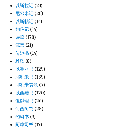
以斯拉记
(23)
尼希米记
(26)
以斯帖记
(14)
约伯记
(14)
诗篇
(178)
箴言
(21)
传道书
(14)
雅歌
(8)
以赛亚书
(129)
耶利米书
(139)
耶利米哀歌
(7)
以西结书
(120)
但以理书
(26)
何西阿书
(28)
约珥书
(9)
阿摩司书
(17)