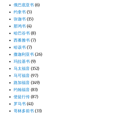
俄巴底亚书
(6)
约拿书
(5)
弥迦书
(15)
那鸿书
(4)
哈巴谷书
(8)
西番雅书
(7)
哈该书
(7)
撒迦利亚书
(26)
玛拉基书
(9)
马太福音
(152)
马可福音
(97)
路加福音
(149)
约翰福音
(83)
使徒行传
(87)
罗马书
(41)
哥林多前书
(33)