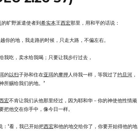
莫
的旷野派遣使者到
希实本
王
西宏
那里，用和平的话说：
你让我穿越你的地，我走路的时候，只走大路，不偏左右。
以卖粮给我吃，卖水给我喝；只要让我步行过去，
珥
的
以扫
子孙和住在
亚珥
的
摩押
人待我一样，等我过了
约旦河
，
神所赐给我们的地。’
西宏
不肯让我们从他那里经过，因为耶和华－你的神使他性情顽
要把他交在你手中，像今日一样。
对我说：‘看，我已开始把
西宏
和他的地交给你了，你要开始得他的地