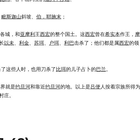
、
毗斯迦山
斜坡、
伯．耶施末
；
原的各城，和
亚摩利
王
西宏
的整个国土。这
西宏
曾在
希实本
作王，
摩
长
以未
、
利金
、
苏珥
、
户珥
、
利巴
击杀了；他们都是属
西宏
的领
杀了这些人时，也用刀杀了
比珥
的儿子占卜的
巴兰
。
地界就是
约旦河
和靠近
约旦河
的地。以上是
吕便
人按着宗族所得
村庄。