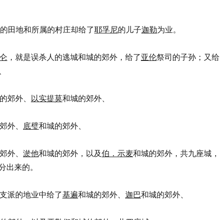
，这城的田地和所属的村庄却给了
耶孚尼
的儿子
迦勒
为业。
仑
，就是误杀人的逃城和城的郊外，给了
亚伦
祭司的子孙；又给
、
的郊外、
以实提莫
和城的郊外、
郊外、
底璧
和城的郊外、
郊外、
淤他
和城的郊外，以及
伯．示麦
和城的郊外，共九座城，
分出来的。
支派的地业中给了
基遍
和城的郊外、
迦巴
和城的郊外、