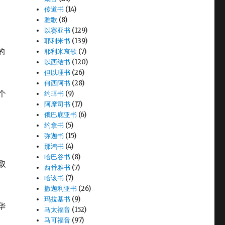
传道书
(14)
雅歌
(8)
以赛亚书
(129)
耶利米书
(139)
的
耶利米哀歌
(7)
以西结书
(120)
但以理书
(26)
何西阿书
(28)
个
约珥书
(9)
阿摩司书
(17)
俄巴底亚书
(6)
约拿书
(5)
弥迦书
(15)
那鸿书
(4)
哈巴谷书
(8)
取
西番雅书
(7)
哈该书
(7)
撒迦利亚书
(26)
玛拉基书
(9)
华
马太福音
(152)
马可福音
(97)