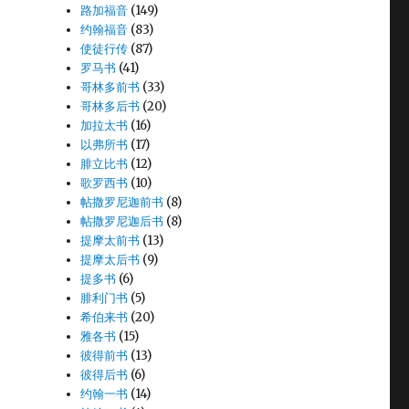
路加福音
(149)
约翰福音
(83)
使徒行传
(87)
罗马书
(41)
哥林多前书
(33)
哥林多后书
(20)
加拉太书
(16)
以弗所书
(17)
腓立比书
(12)
歌罗西书
(10)
帖撒罗尼迦前书
(8)
帖撒罗尼迦后书
(8)
提摩太前书
(13)
提摩太后书
(9)
提多书
(6)
腓利门书
(5)
希伯来书
(20)
雅各书
(15)
彼得前书
(13)
彼得后书
(6)
约翰一书
(14)