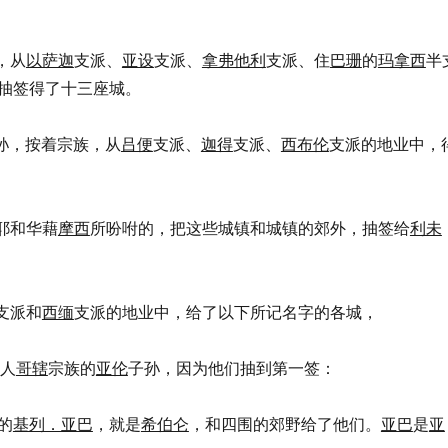
，从
以萨迦
支派、
亚设
支派、
拿弗他利
支派、住
巴珊
的
玛拿西
半
抽签得了十三座城。
孙，按着宗族，从
吕便
支派、
迦得
支派、
西布伦
支派的地业中，
耶和华藉
摩西
所吩咐的，把这些城镇和城镇的郊外，抽签给
利未
支派和
西缅
支派的地业中，给了以下所记名字的各城，
人
哥辖
宗族的
亚伦
子孙，因为他们抽到第一签：
的
基列．亚巴
，就是
希伯仑
，和四围的郊野给了他们。
亚巴
是
亚