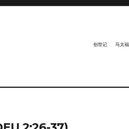
创世记
马太福
 2:26-37)