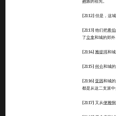
衲
族的祖先。
[21:12] 但是
[21:13] 他们把
希伯
了
立拿
和城的郊外
[21:14]
雅提珥
和城
[21:15]
何仑
和城的
[21:16]
亚因
和城的
都是从这二支派中
[21:17] 又从
便雅悯