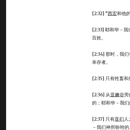
37)
[2:32] “
西宏
和他
[2:33] 耶和
百姓。
[2:34] 那时
幸存者。
[2:35] 只有
[2:36] 从
亚嫩谷
旁
的；耶和华－我们
[2:37] 只有
亚扪
人
－我们神所吩咐的