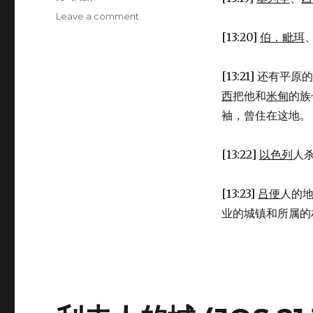
Leave a comment
on
分
[13:20]
伯．毗珥
给
吕
便
[13:21] 还有平
的
西
把他和
米甸
的族
土
袖，曾住在这地。
地
(JOS
13:15-
[13:22]
以色列
人
23)
[13:23]
吕便
人的
业的城镇和所属的