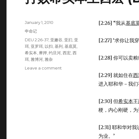
Posted
January 1, 2010
[2:26] “我从
基底
on
Categories
申命记
Tags
DEU 2:26-37
,
亚嫩谷
,
亚扪
,
亚
[2:27] ‘求
珥
,
亚罗珥
,
以扫
,
基列
,
基底莫
,
希实本
,
摩押
,
约旦河
,
西宏
,
西
[2:28] 你可
珥
,
雅博河
,
雅杂
Leave a comment
on
打
[2:29] 就如住在
西
败
进入耶和华－我们
希
实
本
[2:30] 但
希实本
王
王
梗，内心刚硬，为
西
宏
(DEU
[2:31] 耶和华
2:26-
为业。’