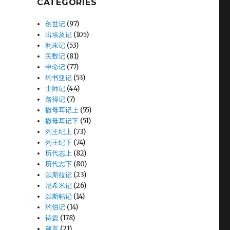
CATEGORIES
创世记
(97)
出埃及记
(105)
利未记
(53)
民数记
(81)
申命记
(77)
约书亚记
(53)
士师记
(44)
路得记
(7)
撒母耳记上
(55)
撒母耳记下
(51)
列王纪上
(73)
列王纪下
(74)
历代志上
(82)
历代志下
(80)
以斯拉记
(23)
尼希米记
(26)
以斯帖记
(14)
约伯记
(14)
诗篇
(178)
箴言
(21)