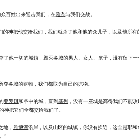
的众百姓出来迎击我们，在
雅杂
与我们交战。
华－我们的神把他交给我们，我们就杀了他和他的众儿子，以及他所有
，我们夺了他一切的城镇，毁灭各城的男人、女人、孩子，没有留下一
牲畜和所夺各城的财物，我们都取为自己的掠物。
的
亚罗珥
和谷中的城，直到
基列
，没有一座城是高得我们不能攻
的神把它们全都交给我们了。
之地，
雅博河
沿岸，以及山区的城镇，你没有挨近，这全是耶和
。”