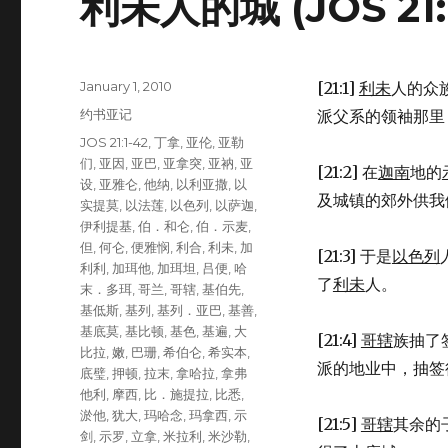
利未人的城 (JOS 21:1
Posted
January 1, 2010
[21:1]
利未
人的众
on
Categories
约书亚记
派父系的领袖那里
Tags
JOS 21:1-42
,
丁拿
,
亚伦
,
亚勒
们
,
亚因
,
亚巴
,
亚拿突
,
亚衲
,
亚
[21:2] 在
迦南
地的
设
,
亚雅仑
,
他纳
,
以利亚撒
,
以
及城镇的郊外供我
实提莫
,
以法莲
,
以色列
,
以萨迦
,
伊利提基
,
伯．和仑
,
伯．示麦
,
但
,
何仑
,
便雅悯
,
利合
,
利未
,
加
[21:3] 于是
以色列
利利
,
加珥他
,
加珥坦
,
吕便
,
哈
了
利未
人。
末．多珥
,
哥兰
,
哥辖
,
基伯先
,
基低斯
,
基列
,
基列．亚巴
,
基善
,
基底莫
,
基比顿
,
基色
,
基遍
,
大
[21:4]
哥辖
族抽了
比拉
,
嫩
,
巴珊
,
希伯仑
,
希实本
,
派的地业中，抽签
底璧
,
押顿
,
拉末
,
拿哈拉
,
拿弗
他利
,
摩西
,
比．施提拉
,
比悉
,
淤他
,
犹大
,
玛哈念
,
玛拿西
,
示
[21:5]
哥辖
其余的
剑
,
示罗
,
立拿
,
米拉利
,
米沙勒
,