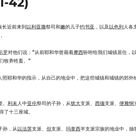
-42)
族长近前来到
以利亚撒
祭司和
嫩
的儿子
约书亚
，以及
以色列
人各
，
示罗
对他们说：“从前耶和华曾藉着
摩西
吩咐给我们城镇居住，
们牧养牲畜。”
人照耶和华的指示，从自己的地业中，把这些城镇和城镇的郊外
签。
利未
人中
亚伦
祭司的子孙，从
犹大
支派、
西缅
支派、
便雅悯
得了十三座城。
子孙，从
以法莲
支派、
但
支派、
玛拿西
半支派宗族的地业中，抽