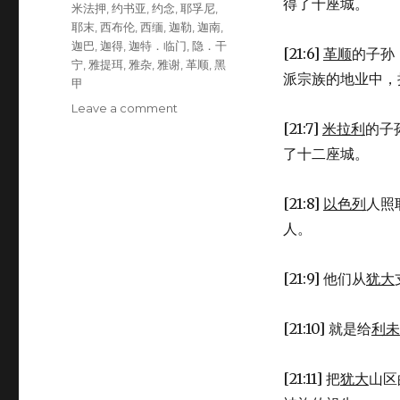
得了十座城。
米法押
,
约书亚
,
约念
,
耶孚尼
,
耶末
,
西布伦
,
西缅
,
迦勒
,
迦南
,
迦巴
,
迦得
,
迦特．临门
,
隐．干
[21:6]
革顺
的子孙
宁
,
雅提珥
,
雅杂
,
雅谢
,
革顺
,
黑
派宗族的地业中，
甲
Leave a comment
on
利
[21:7]
米拉利
的子
未
了十二座城。
人
的
城
[21:8]
以色列
人照
(JOS
人。
21:1-
42)
[21:9] 他们从
犹大
[21:10] 就是给
利未
[21:11] 把
犹大
山区