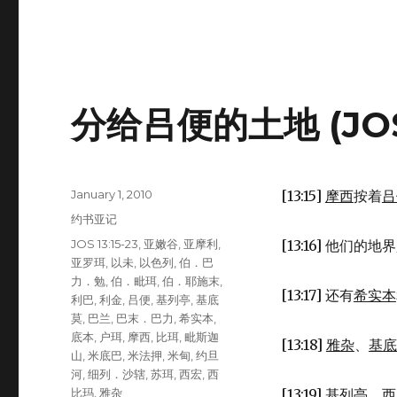
分给吕便的土地 (JOS 1
Posted
January 1, 2010
[13:15]
摩西
按着
吕
on
Categories
约书亚记
Tags
JOS 13:15-23
,
亚嫩谷
,
亚摩利
,
[13:16] 他们的地
亚罗珥
,
以未
,
以色列
,
伯．巴
力．勉
,
伯．毗珥
,
伯．耶施末
,
[13:17] 还有
希实本
利巴
,
利金
,
吕便
,
基列亭
,
基底
莫
,
巴兰
,
巴末．巴力
,
希实本
,
底本
,
户珥
,
摩西
,
比珥
,
毗斯迦
[13:18]
雅杂
、
基底
山
,
米底巴
,
米法押
,
米甸
,
约旦
河
,
细列．沙辖
,
苏珥
,
西宏
,
西
比玛
,
雅杂
[13:19]
基列亭
、
西