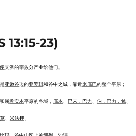
3:15-23)
便
支派的宗族分产业给他们。
界是
亚嫩谷
边的
亚罗珥
和谷中之城，靠近
米底巴
的整个平原；
和属
希实本
平原的各城，
底本
、
巴末．巴力
、
伯．巴力．勉
、
莫
、
米法押
、
比玛
、谷中山冈上的
细列．沙辖
、