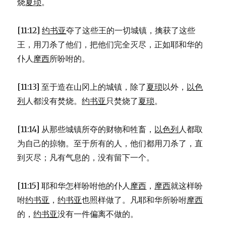
烧
夏琐
。
[11:12]
约书亚
夺了这些王的一切城镇，擒获了这些
王，用刀杀了他们，把他们完全灭尽，正如耶和华的
仆人
摩西
所吩咐的。
[11:13] 至于造在山冈上的城镇，除了
夏琐
以外，
以色
列
人都没有焚烧。
约书亚
只焚烧了
夏琐
。
[11:14] 从那些城镇所夺的财物和牲畜，
以色列
人都取
为自己的掠物。至于所有的人，他们都用刀杀了，直
到灭尽；凡有气息的，没有留下一个。
[11:15] 耶和华怎样吩咐他的仆人
摩西
，
摩西
就这样吩
咐
约书亚
，
约书亚
也照样做了。凡耶和华所吩咐
摩西
的，
约书亚
没有一件偏离不做的。