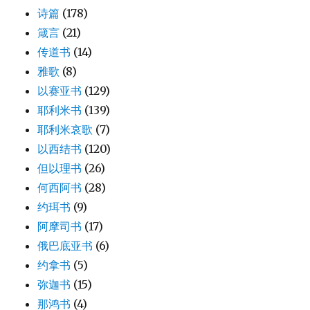
诗篇
(178)
箴言
(21)
传道书
(14)
雅歌
(8)
以赛亚书
(129)
耶利米书
(139)
耶利米哀歌
(7)
以西结书
(120)
但以理书
(26)
何西阿书
(28)
约珥书
(9)
阿摩司书
(17)
俄巴底亚书
(6)
约拿书
(5)
弥迦书
(15)
那鸿书
(4)