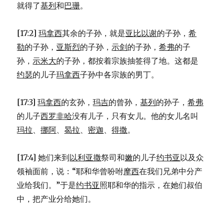
24)
就得了
基列
和
巴珊
。
[17:2]
玛拿西
其余的子孙，就是
亚比以谢
的子孙，
希
勒
的子孙，
亚斯烈
的子孙，
示剑
的子孙，
希弗
的子
孙，
示米大
的子孙，都按着宗族抽签得了地。这都是
约瑟
的儿子
玛拿西
子孙中各宗族的男丁。
[17:3]
玛拿西
的玄孙，
玛吉
的曾孙，
基列
的孙子，
希弗
的儿子
西罗非哈
没有儿子，只有女儿。他的女儿名叫
玛拉
、
挪阿
、
曷拉
、
密迦
、
得撒
。
[17:4] 她们来到
以利亚撒
祭司和
嫩
的儿子
约书亚
以及众
领袖面前，说：“耶和华曾吩咐
摩西
在我们兄弟中分产
业给我们。”于是
约书亚
照耶和华的指示，在她们叔伯
中，把产业分给她们。