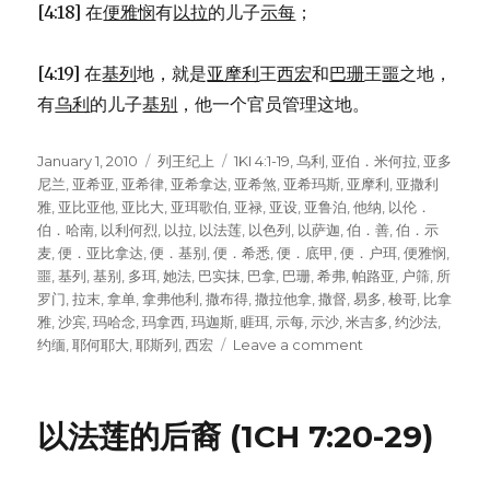
[4:18] 在
便雅悯
有
以拉
的儿子
示每
；
[4:19] 在
基列
地，就是
亚摩利
王
西宏
和
巴珊
王
噩
之地，
有
乌利
的儿子
基别
，他一个官员管理这地。
Posted
January 1, 2010
Categories
列王纪上
Tags
1KI 4:1-19
,
乌利
,
亚伯．米何拉
,
亚多
on
尼兰
,
亚希亚
,
亚希律
,
亚希拿达
,
亚希煞
,
亚希玛斯
,
亚摩利
,
亚撒利
雅
,
亚比亚他
,
亚比大
,
亚珥歌伯
,
亚禄
,
亚设
,
亚鲁泊
,
他纳
,
以伦．
伯．哈南
,
以利何烈
,
以拉
,
以法莲
,
以色列
,
以萨迦
,
伯．善
,
伯．示
麦
,
便．亚比拿达
,
便．基别
,
便．希悉
,
便．底甲
,
便．户珥
,
便雅悯
,
噩
,
基列
,
基别
,
多珥
,
她法
,
巴实抹
,
巴拿
,
巴珊
,
希弗
,
帕路亚
,
户筛
,
所
罗门
,
拉末
,
拿单
,
拿弗他利
,
撒布得
,
撒拉他拿
,
撒督
,
易多
,
梭哥
,
比拿
雅
,
沙宾
,
玛哈念
,
玛拿西
,
玛迦斯
,
睚珥
,
示每
,
示沙
,
米吉多
,
约沙法
,
约缅
,
耶何耶大
,
耶斯列
,
西宏
Leave a comment
on
所
罗
门
以法莲的后裔 (1CH 7:20-29)
的
臣
仆