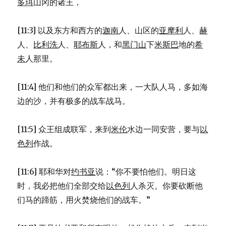
多珥
山冈的诸王，
[11:3] 以及东方和西方的
迦南
人、山区的
亚摩利
人、
赫
人、
比利洗
人、
耶布斯
人，和
黑门山
下
米斯巴
地的
希
未
人那里。
[11:4] 他们和他们的众军都出来，一大队人马，多如海
边的沙，并有极多的战车战马。
[11:5] 众王组成联军，来到
米伦
水边一同安营，要与
以
色列
作战。
[11:6] 耶和华对
约书亚
说：“你不要怕他们。明日这
时，我必把他们全部交给
以色列
人杀灭。你要砍断他
们马的蹄筋，用火焚烧他们的战车。”