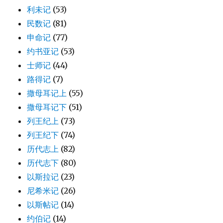
利未记
(53)
民数记
(81)
申命记
(77)
约书亚记
(53)
士师记
(44)
路得记
(7)
撒母耳记上
(55)
撒母耳记下
(51)
列王纪上
(73)
列王纪下
(74)
历代志上
(82)
历代志下
(80)
以斯拉记
(23)
尼希米记
(26)
以斯帖记
(14)
约伯记
(14)