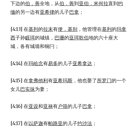
下边的
伯．善
全地，从
伯．善
到
亚伯．米何拉
直到
约
缅
的另一边有
亚希律
的儿子
巴拿
；
[4:13] 在
基列
的
拉末
有
便．基别
，他管理在
基列
的
玛拿
西
子孙
睚珥
的城镇，
巴珊
的
亚珥歌伯
地的六十座大
城，各有城墙和铜闩；
[4:14] 在
玛哈念
有
易多
的儿子
亚希拿达
；
[4:15] 在
拿弗他利
有
亚希玛斯
，他也娶了
所罗门
的一个
女儿
巴实抹
为妻；
[4:16] 在
亚设
和
亚禄
有
户筛
的儿子
巴拿
；
[4:17] 在
以萨迦
有
帕路亚
的儿子
约沙法
；