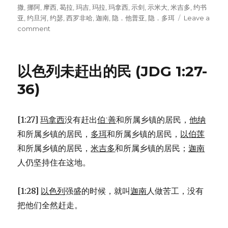
撒
,
挪阿
,
摩西
,
曷拉
,
玛吉
,
玛拉
,
玛拿西
,
示剑
,
示米大
,
米吉多
,
约书
亚
,
约旦河
,
约瑟
,
西罗非哈
,
迦南
,
隐．他普亚
,
隐．多珥
Leave a
comment
on
分
给
西
以色列未赶出的民 (JDG 1:27-
玛
拿
36)
西
半
支
[1:27]
玛拿西
没有赶出
伯˙善
和所属乡镇的居民，
他纳
派
和所属乡镇的居民，
多珥
和所属乡镇的居民，
以伯莲
的
土
和所属乡镇的居民，
米吉多
和所属乡镇的居民；
迦南
地
人仍坚持住在这地。
(JOS
17:1-
13)
[1:28]
以色列
强盛的时候，就叫
迦南
人做苦工，没有
把他们全然赶走。