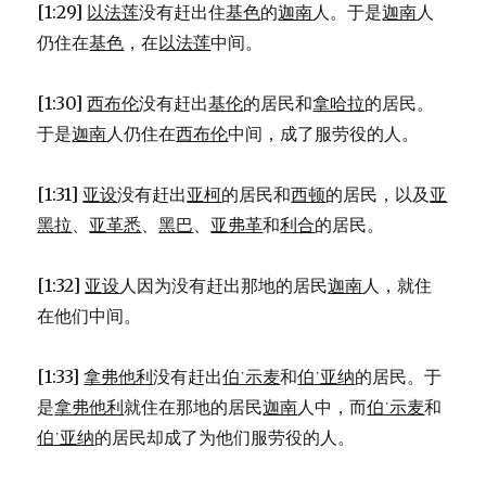
[1:29]
以法莲
没有赶出住
基色
的
迦南
人。于是
迦南
人
仍住在
基色
，在
以法莲
中间。
[1:30]
西布伦
没有赶出
基伦
的居民和
拿哈拉
的居民。
于是
迦南
人仍住在
西布伦
中间，成了服劳役的人。
[1:31]
亚设
没有赶出
亚柯
的居民和
西顿
的居民，以及
亚
黑拉
、
亚革悉
、
黑巴
、
亚弗革
和
利合
的居民。
[1:32]
亚设
人因为没有赶出那地的居民
迦南
人，就住
在他们中间。
[1:33]
拿弗他利
没有赶出
伯˙示麦
和
伯˙亚纳
的居民。于
是
拿弗他利
就住在那地的居民
迦南
人中，而
伯˙示麦
和
伯˙亚纳
的居民却成了为他们服劳役的人。