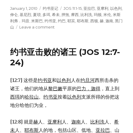
Posted
January 1, 2010
Categories
约书亚记
Tags
JOS 11:1-15
,
亚拉巴
,
亚摩利
,
以色列
,
on
伸仑
,
基尼烈
,
夏琐
,
多珥
,
希未
,
押煞
,
摩西
,
比利洗
,
玛顿
,
米伦
,
米斯
利弗．玛音
,
米斯巴
,
约书亚
,
约巴
,
耶宾
,
耶布斯
,
西顿
,
赫
,
迦南
,
黑门
山
Leave a comment
on
击
败
众
约书亚击败的诸王 (JOS 12:7-
王
的
24)
联
军
(JOS
[12:7] 这些是
约书亚
和
以色列
人在
约旦河
西所击杀的
11:1-
诸王，他们的地从
黎巴嫩
平原的
巴力．迦得
，直上到
15)
西珥
的
哈拉山
。
约书亚
按着
以色列
支派所得的份把这
地分给他们为业，
[12:8] 就是
赫
人、
亚摩利
人、
迦南
人、
比利洗
人、
希
未
人、
耶布斯
人的地，包括山区、低地、
亚拉巴
、山