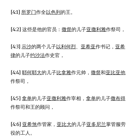
赶
出
[4:1]
所罗门
作全
以色列
的王。
的
民
(JDG
[4:2] 这些是他的官员：
撒督
的儿子
亚撒利雅
作祭司，
1:27-
36)
[4:3]
示沙
的两个儿子
以利何烈
、
亚希亚
作书记，
亚希
律
的儿子
约沙法
作史官，
[4:4]
耶何耶大
的儿子
比拿雅
作元帅，
撒督
和
亚比亚他
作祭司，
[4:5]
拿单
的儿子
亚撒利雅
作宰相，
拿单
的儿子
撒布得
作祭司和王的顾问，
[4:6]
亚希煞
作管家，
亚比大
的儿子
亚多尼兰
掌管服劳
役的工人。