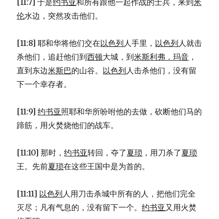
[11:7] 于是
约书亚
和所有跟他一起作战的士兵，来到
米
伦
水边，突然攻击他们。
[11:8] 耶和华将他们交在
以色列
人手里，
以色列
人就击
杀他们，追赶他们到
西顿
大城，到
米斯利弗．玛音
，
直到东边
米斯巴
的山谷。
以色列
人击杀他们，没有留
下一个幸存者。
[11:9]
约书亚
照耶和华所吩咐他的去做，砍断他们马的
蹄筋，用火焚烧他们的战车。
[11:10] 那时，
约书亚
转回，夺了
夏琐
，用刀杀了
夏琐
王。先前
夏琐
在这些王国中是为首的。
[11:11]
以色列
人用刀击杀城中所有的人，把他们完全
灭尽；凡有气息的，没有留下一个。
约书亚
又用火焚