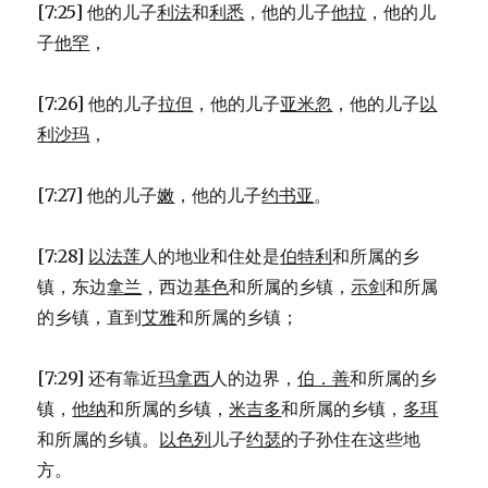
[7:25] 他的儿子
利法
和
利悉
，他的儿子
他拉
，他的儿
子
他罕
，
[7:26] 他的儿子
拉但
，他的儿子
亚米忽
，他的儿子
以
利沙玛
，
[7:27] 他的儿子
嫩
，他的儿子
约书亚
。
[7:28]
以法莲
人的地业和住处是
伯特利
和所属的乡
镇，东边
拿兰
，西边
基色
和所属的乡镇，
示剑
和所属
的乡镇，直到
艾雅
和所属的乡镇；
[7:29] 还有靠近
玛拿西
人的边界，
伯．善
和所属的乡
镇，
他纳
和所属的乡镇，
米吉多
和所属的乡镇，
多珥
和所属的乡镇。
以色列
儿子
约瑟
的子孙住在这些地
方。