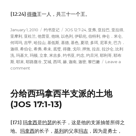
[12:24]
得撒
王一人，共三十一个王。
Posted
January 1, 2010
Categories
约书亚记
Tags
JOS 12:7-24
,
亚弗
,
亚拉巴
,
亚拉得
,
on
亚摩利
,
亚杜兰
,
他普亚
,
他纳
,
以色列
,
伊矶伦
,
伯特利
,
伸仑．米仑
,
何珥玛
,
吉甲
,
哈拉山
,
基低斯
,
基德
,
基色
,
夏琐
,
多珥
,
尼革夫
,
巴力．
迦得
,
希伯仑
,
希弗
,
希未
,
底璧
,
得撒
,
戈印
,
押煞
,
拉吉
,
拉沙仑
,
比利
洗
,
玛基大
,
玛顿
,
立拿
,
米吉多
,
约书亚
,
约念
,
约旦河
,
耶利哥
,
耶布
斯
,
耶末
,
耶路撒冷
,
艾城
,
西珥
,
赫
,
迦南
,
迦密
,
黎巴嫩
Leave a
comment
on
约
书
亚
分给西玛拿西半支派的土地
击
败
(JOS 17:1-13)
的
诸
王
[17:1]
玛拿西
是
约瑟
的长子，这是他的支派抽签所得之
(JOS
地。
玛拿西
的长子，
基列
的父亲
玛吉
，因为是勇士，
12:7-