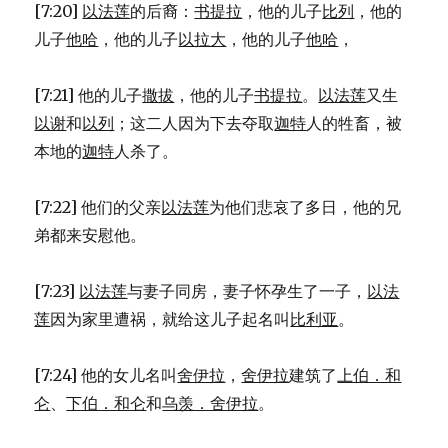
[7:20]
以法莲
的后裔：
书提拉
，他的儿子
比列
，他的
(1KI
4:1-
儿子
他哈
，他的儿子
以拉大
，他的儿子
他哈
，
19)
[7:21] 他的儿子
撒拔
，他的儿子
书提拉
。
以法莲
又生
以谢
和
以列
；这二人因为下去夺取
迦特
人的牲畜，被
本地的
迦特
人杀了。
[7:22] 他们的父亲
以法莲
为他们悲哀了多日，他的兄
弟都来安慰他。
[7:23]
以法莲
与妻子同房，妻子怀孕生了一子，
以法
莲
因为家里遭祸，就给这儿子起名叫
比利亚
。
[7:24] 他的女儿名叫
舍伊拉
，
舍伊拉
建筑了
上伯．和
仑
、
下伯．和仑
和
乌羡．舍伊拉
。