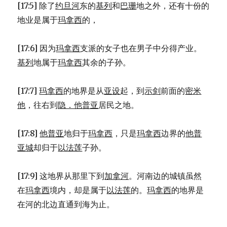
[17:5] 除了
约旦河
东的
基列
和
巴珊
地之外，还有十份的
地业是属于
玛拿西
的，
[17:6] 因为
玛拿西
支派的女子也在男子中分得产业。
基列
地属于
玛拿西
其余的子孙。
[17:7]
玛拿西
的地界是从
亚设
起，到
示剑
前面的
密米
他
，往右到
隐．他普亚
居民之地。
[17:8]
他普亚
地归于
玛拿西
，只是
玛拿西
边界的
他普
亚城
却归于
以法莲
子孙。
[17:9] 这地界从那里下到
加拿河
。河南边的城镇虽然
在
玛拿西
境内，却是属于
以法莲
的。
玛拿西
的地界是
在河的北边直通到海为止。