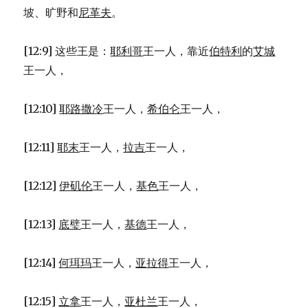
坡、旷野和
尼革夫
。
[12:9] 这些王是：
耶利哥
王一人，靠近
伯特利
的
艾城
王一人，
[12:10]
耶路撒冷
王一人，
希伯仑
王一人，
[12:11]
耶末
王一人，
拉吉
王一人，
[12:12]
伊矶伦
王一人，
基色
王一人，
[12:13]
底璧
王一人，
基德
王一人，
[12:14]
何珥玛
王一人，
亚拉得
王一人，
[12:15]
立拿
王一人，
亚杜兰
王一人，