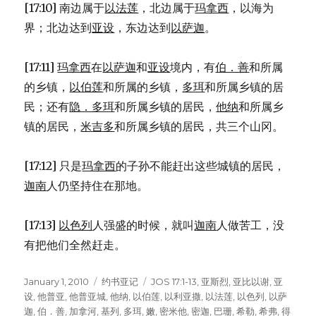
[17:10] 南边属于
以法莲
，北边属于
玛拿西
，以海为
界；北边达到
亚设
，东边达到
以萨迦
。
[17:11]
玛拿西
在
以萨迦
和
亚设
境内，有
伯．善
和所属
的乡镇，
以伯莲
和所属的乡镇，
多珥
和所属乡镇的居
民；还有
隐．多珥
和所属乡镇的居民，
他纳
和所属乡
镇的居民，
米吉多
和所属乡镇的居民，共三个山冈。
[17:12] 只是
玛拿西
的子孙不能赶出这些城镇的居民，
迦南
人仍坚持住在那地。
[17:13]
以色列
人强盛的时候，就叫
迦南
人做苦工，没
有把他们全然赶走。
Posted
January 1, 2010
Categories
约书亚记
Tags
JOS 17:1-13
,
亚斯烈
,
亚比以谢
,
亚
on
设
,
他普亚
,
他普亚城
,
他纳
,
以伯莲
,
以利亚撒
,
以法莲
,
以色列
,
以萨
迦
,
伯．善
,
加拿河
,
基列
,
多珥
,
嫩
,
密米他
,
密迦
,
巴珊
,
希勒
,
希弗
,
得