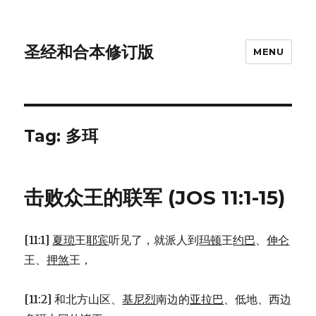
圣经和合本修订版
MENU
Tag: 多珥
击败众王的联军 (JOS 11:1-15)
[11:1]
夏琐
王
耶宾
听见了，就派人到
玛顿
王
约巴
、
伸仑
王、
押煞
王，
[11:2] 和北方山区、
基尼烈
南边的
亚拉巴
、低地、西边