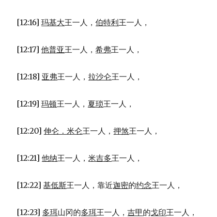
[12:16]
玛基大
王一人，
伯特利
王一人，
[12:17]
他普亚
王一人，
希弗
王一人，
[12:18]
亚弗
王一人，
拉沙仑
王一人，
[12:19]
玛顿
王一人，
夏琐
王一人，
[12:20]
伸仑．米仑
王一人，
押煞
王一人，
[12:21]
他纳
王一人，
米吉多
王一人，
[12:22]
基低斯
王一人，靠近
迦密
的
约念
王一人，
[12:23]
多珥
山冈的
多珥
王一人，
吉甲
的
戈印
王一人，