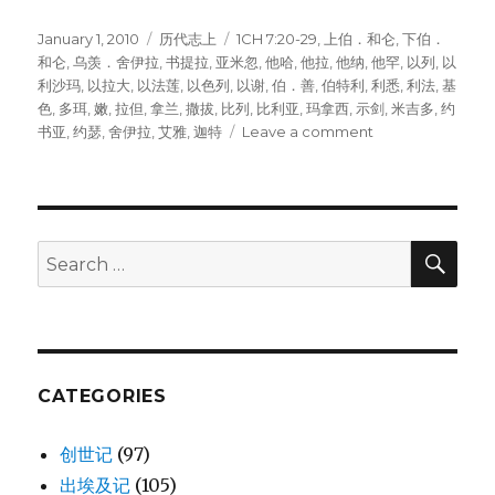
Posted
January 1, 2010
Categories
历代志上
Tags
1CH 7:20-29
,
上伯．和仑
,
下伯．
on
和仑
,
乌羡．舍伊拉
,
书提拉
,
亚米忽
,
他哈
,
他拉
,
他纳
,
他罕
,
以列
,
以
利沙玛
,
以拉大
,
以法莲
,
以色列
,
以谢
,
伯．善
,
伯特利
,
利悉
,
利法
,
基
色
,
多珥
,
嫩
,
拉但
,
拿兰
,
撒拔
,
比列
,
比利亚
,
玛拿西
,
示剑
,
米吉多
,
约
书亚
,
约瑟
,
舍伊拉
,
艾雅
,
迦特
Leave a comment
on
以
法
莲
的
后
SE
Search
裔
for:
(1CH
7:20-
29)
CATEGORIES
创世记
(97)
出埃及记
(105)