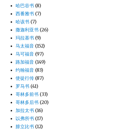
哈巴谷书
(8)
西番雅书
(7)
哈该书
(7)
撒迦利亚书
(26)
玛拉基书
(9)
马太福音
(152)
马可福音
(97)
路加福音
(149)
约翰福音
(83)
使徒行传
(87)
罗马书
(41)
哥林多前书
(33)
哥林多后书
(20)
加拉太书
(16)
以弗所书
(17)
腓立比书
(12)