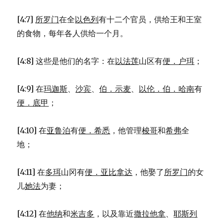
[4:7]
所罗门
在全
以色列
有十二个官员，供给王和王室
的食物，每年各人供给一个月。
[4:8] 这些是他们的名字：在
以法莲
山区有
便．户珥
；
[4:9] 在
玛迦斯
、
沙宾
、
伯．示麦
、
以伦．伯．哈南
有
便．底甲
；
[4:10] 在
亚鲁泊
有
便．希悉
，他管理
梭哥
和
希弗
全
地；
[4:11] 在
多珥
山冈有
便．亚比拿达
，他娶了
所罗门
的女
儿
她法
为妻；
[4:12] 在
他纳
和
米吉多
，以及靠近
撒拉他拿
、
耶斯列