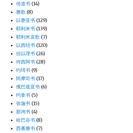
传道书
(14)
雅歌
(8)
以赛亚书
(129)
耶利米书
(139)
耶利米哀歌
(7)
以西结书
(120)
但以理书
(26)
何西阿书
(28)
约珥书
(9)
阿摩司书
(17)
俄巴底亚书
(6)
约拿书
(5)
弥迦书
(15)
那鸿书
(4)
哈巴谷书
(8)
西番雅书
(7)