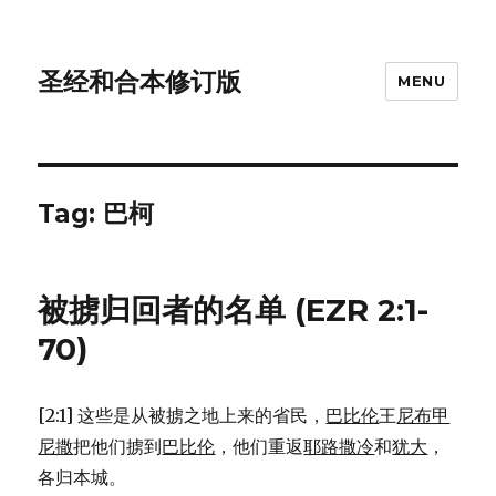
圣经和合本修订版
MENU
Tag: 巴柯
被掳归回者的名单 (EZR 2:1-
70)
[2:1] 这些是从被掳之地上来的省民，
巴比伦
王
尼布甲
尼撒
把他们掳到
巴比伦
，他们重返
耶路撒冷
和
犹大
，
各归本城。