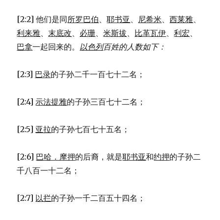
[2:2] 他们是同
所罗巴伯
、
耶书亚
、
尼希米
、
西莱雅
、
利来雅
、
末底改
、
必珊
、
米斯拔
、
比革瓦伊
、
利宏
、
巴拿
一起回来的。
以色列
百姓的人数如下：
[2:3]
巴录
的子孙二千一百七十二名；
[2:4]
示法提雅
的子孙三百七十二名；
[2:5]
亚拉
的子孙七百七十五名；
[2:6]
巴哈．摩押
的后裔，就是
耶书亚
和
约押
的子孙二
千八百一十二名；
[2:7]
以拦
的子孙一千二百五十四名；