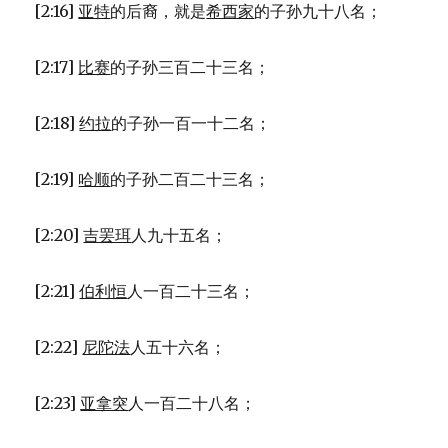
[2:16]
亚特
的后裔，就是
希西家
的子孙九十八名；
[2:17]
比赛
的子孙三百二十三名；
[2:18]
约拉
的子孙一百一十二名；
[2:19]
哈顺
的子孙二百二十三名；
[2:20]
吉罢珥
人九十五名；
[2:21]
伯利恒
人一百二十三名；
[2:22]
尼陀法
人五十六名；
[2:23]
亚拿突
人一百二十八名；