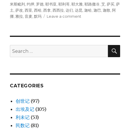
米斯毗列
,
约押
,
罗德
,
耶书亚
,
耶利哥
,
耶大雅
,
耶路撒冷
,
艾
,
萨买
,
萨
土
,
萨改
,
西亚
,
西哈
,
西拿
,
西西拉
,
达们
,
达昆
,
迦哈
,
迦巴
,
迦散
,
阿
挪
,
雅拉
,
音麦
,
默玛
Leave a comment
on
被
掳
归
回
者
SE
Search
的
for:
名
单
(NEH
7:5-
73)
CATEGORIES
创世记
(97)
出埃及记
(105)
利未记
(53)
民数记
(81)