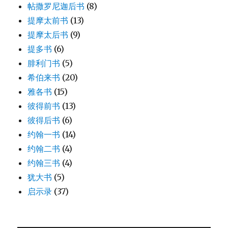
帖撒罗尼迦后书
(8)
提摩太前书
(13)
提摩太后书
(9)
提多书
(6)
腓利门书
(5)
希伯来书
(20)
雅各书
(15)
彼得前书
(13)
彼得后书
(6)
约翰一书
(14)
约翰二书
(4)
约翰三书
(4)
犹大书
(5)
启示录
(37)