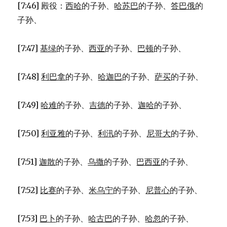
[7:46] 殿役：
西哈
的子孙、
哈苏巴
的子孙、
答巴俄
的
子孙、
[7:47]
基绿
的子孙、
西亚
的子孙、
巴顿
的子孙、
[7:48]
利巴拿
的子孙、
哈迦巴
的子孙、
萨买
的子孙、
[7:49]
哈难
的子孙、
吉德
的子孙、
迦哈
的子孙、
[7:50]
利亚雅
的子孙、
利汛
的子孙、
尼哥大
的子孙、
[7:51]
迦散
的子孙、
乌撒
的子孙、
巴西亚
的子孙、
[7:52]
比赛
的子孙、
米乌宁
的子孙、
尼普心
的子孙、
[7:53]
巴卜
的子孙、
哈古巴
的子孙、
哈忽
的子孙、