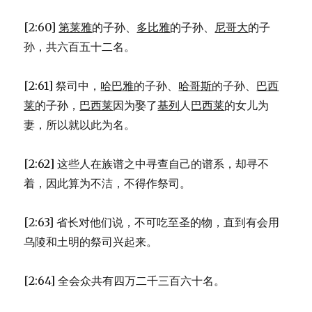
[2:60]
第莱雅
的子孙、
多比雅
的子孙、
尼哥大
的子
孙，共六百五十二名。
[2:61] 祭司中，
哈巴雅
的子孙、
哈哥斯
的子孙、
巴西
莱
的子孙，
巴西莱
因为娶了
基列
人
巴西莱
的女儿为
妻，所以就以此为名。
[2:62] 这些人在族谱之中寻查自己的谱系，却寻不
着，因此算为不洁，不得作祭司。
[2:63] 省长对他们说，不可吃至圣的物，直到有会用
乌陵和土明的祭司兴起来。
[2:64] 全会众共有四万二千三百六十名。