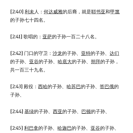
[2:40]
利未
人：
何达威雅
的后裔，就是
耶书亚
和
甲篾
的子孙七十四名。
[2:41] 歌唱的：
亚萨
的子孙一百二十八名。
[2:42] 门口的守卫：
沙龙
的子孙、
亚特
的子孙、
达们
的子孙、
亚谷
的子孙、
哈底大
的子孙、
朔拜
的子孙，
共一百三十九名。
[2:43] 殿役：
西哈
的子孙、
哈苏巴
的子孙、
答巴俄
的
子孙、
[2:44]
基绿
的子孙、
西亚
的子孙、
巴顿
的子孙、
[2:45]
利巴拿
的子孙、
哈迦巴
的子孙、
亚谷
的子孙、