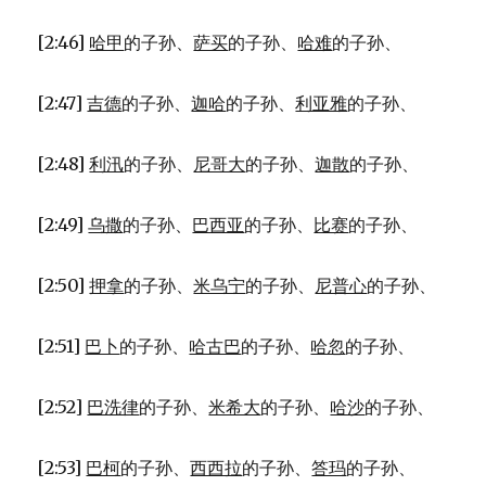
[2:46]
哈甲
的子孙、
萨买
的子孙、
哈难
的子孙、
[2:47]
吉德
的子孙、
迦哈
的子孙、
利亚雅
的子孙、
[2:48]
利汛
的子孙、
尼哥大
的子孙、
迦散
的子孙、
[2:49]
乌撒
的子孙、
巴西亚
的子孙、
比赛
的子孙、
[2:50]
押拿
的子孙、
米乌宁
的子孙、
尼普心
的子孙、
[2:51]
巴卜
的子孙、
哈古巴
的子孙、
哈忽
的子孙、
[2:52]
巴洗律
的子孙、
米希大
的子孙、
哈沙
的子孙、
[2:53]
巴柯
的子孙、
西西拉
的子孙、
答玛
的子孙、