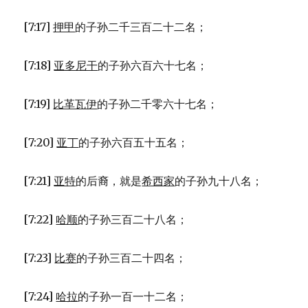
[7:17]
押甲
的子孙二千三百二十二名；
[7:18]
亚多尼干
的子孙六百六十七名；
[7:19]
比革瓦伊
的子孙二千零六十七名；
[7:20]
亚丁
的子孙六百五十五名；
[7:21]
亚特
的后裔，就是
希西家
的子孙九十八名；
[7:22]
哈顺
的子孙三百二十八名；
[7:23]
比赛
的子孙三百二十四名；
[7:24]
哈拉
的子孙一百一十二名；