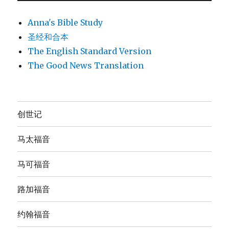
Anna's Bible Study
圣经和合本
The English Standard Version
The Good News Translation
创世记
马太福音
马可福音
路加福音
约翰福音