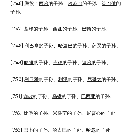
[7:46] 殿役：
西哈
的子孙、
哈苏巴
的子孙、
答巴俄
的
子孙、
[7:47]
基绿
的子孙、
西亚
的子孙、
巴顿
的子孙、
[7:48]
利巴拿
的子孙、
哈迦巴
的子孙、
萨买
的子孙、
[7:49]
哈难
的子孙、
吉德
的子孙、
迦哈
的子孙、
[7:50]
利亚雅
的子孙、
利汛
的子孙、
尼哥大
的子孙、
[7:51]
迦散
的子孙、
乌撒
的子孙、
巴西亚
的子孙、
[7:52]
比赛
的子孙、
米乌宁
的子孙、
尼普心
的子孙、
[7:53]
巴卜
的子孙、
哈古巴
的子孙、
哈忽
的子孙、