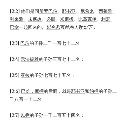
[2:2] 他们是同
所罗巴伯
、
耶书亚
、
尼希米
、
西莱雅
、
利来雅
、
末底改
、
必珊
、
米斯拔
、
比革瓦伊
、
利宏
、
巴拿
一起回来的。
以色列
百姓的人数如下：
[2:3]
巴录
的子孙二千一百七十二名；
[2:4]
示法提雅
的子孙三百七十二名；
[2:5]
亚拉
的子孙七百七十五名；
[2:6]
巴哈．摩押
的后裔，就是
耶书亚
和
约押
的子孙二
千八百一十二名；
[2:7]
以拦
的子孙一千二百五十四名；