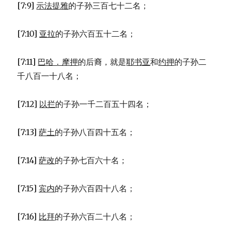
[7:9]
示法提雅
的子孙三百七十二名；
[7:10]
亚拉
的子孙六百五十二名；
[7:11]
巴哈．摩押
的后裔，就是
耶书亚
和
约押
的子孙二
千八百一十八名；
[7:12]
以拦
的子孙一千二百五十四名；
[7:13]
萨土
的子孙八百四十五名；
[7:14]
萨改
的子孙七百六十名；
[7:15]
宾内
的子孙六百四十八名；
[7:16]
比拜
的子孙六百二十八名；