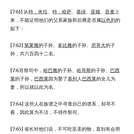
[7:61] 从
特．米拉
、
特．哈萨
、
基绿
、
亚顿
、
音麦
上
来，不能证明他们的父系家族和后裔是否属
以色列
的
如下：
[7:62]
第莱雅
的子孙、
多比雅
的子孙、
尼哥大
的子
孙，共六百四十二名。
[7:63] 祭司中，
哈巴雅
的子孙、
哈哥斯
的子孙、
巴西
莱
的子孙，
巴西莱
因为娶了
基列
人
巴西莱
的女儿为
妻，所以就以此为名。
[7:64] 这些人在族谱之中寻查自己的谱系，却寻不
着，因此算为不洁，不得作祭司。
[7:65] 省长对他们说，不可吃至圣的物，直到有会用