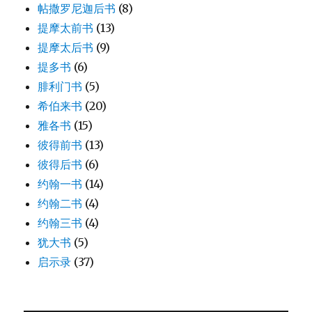
帖撒罗尼迦后书
(8)
提摩太前书
(13)
提摩太后书
(9)
提多书
(6)
腓利门书
(5)
希伯来书
(20)
雅各书
(15)
彼得前书
(13)
彼得后书
(6)
约翰一书
(14)
约翰二书
(4)
约翰三书
(4)
犹大书
(5)
启示录
(37)