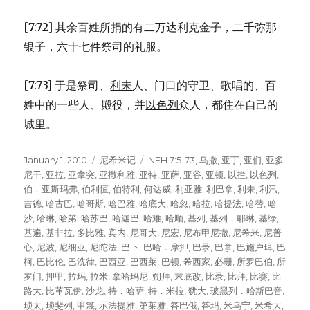
[7:72] 其余百姓所捐的有二万达利克金子，二千弥那
银子，六十七件祭司的礼服。
[7:73] 于是祭司、
利未
人、门口的守卫、歌唱的、百
姓中的一些人、殿役，并
以色列
众人，都住在自己的
城里。
Posted
January 1, 2010
Categories
尼希米记
Tags
NEH 7:5-73
,
乌撒
,
亚丁
,
亚们
,
亚多
on
尼干
,
亚拉
,
亚拿突
,
亚撒利雅
,
亚特
,
亚萨
,
亚谷
,
亚顿
,
以拦
,
以色列
,
伯．亚斯玛弗
,
伯利恒
,
伯特利
,
何达威
,
利亚雅
,
利巴拿
,
利未
,
利汛
,
吉德
,
哈古巴
,
哈哥斯
,
哈巴雅
,
哈底大
,
哈忽
,
哈拉
,
哈提法
,
哈替
,
哈
沙
,
哈琳
,
哈第
,
哈苏巴
,
哈迦巴
,
哈难
,
哈顺
,
基列
,
基列．耶琳
,
基绿
,
基遍
,
基非拉
,
多比雅
,
宾内
,
尼哥大
,
尼宏
,
尼布甲尼撒
,
尼希米
,
尼普
心
,
尼波
,
尼细亚
,
尼陀法
,
巴卜
,
巴哈．摩押
,
巴录
,
巴拿
,
巴施户珥
,
巴
柯
,
巴比伦
,
巴洗律
,
巴西亚
,
巴西莱
,
巴顿
,
希西家
,
必珊
,
所罗巴伯
,
所
罗门
,
押甲
,
拉玛
,
拉米
,
拿哈玛尼
,
朔拜
,
末底改
,
比录
,
比拜
,
比赛
,
比
路大
,
比革瓦伊
,
沙龙
,
特．哈萨
,
特．米拉
,
犹大
,
玻黑列．哈斯巴音
,
琐太
,
琐斐列
,
甲篾
,
示法提雅
,
第莱雅
,
答巴俄
,
答玛
,
米乌宁
,
米希大
,