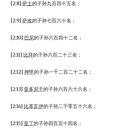
[2:8]
萨土
的子孙九百四十五名；
[2:9]
萨改
的子孙七百六十名；
[2:10]
巴尼
的子孙六百四十二名；
[2:11]
比拜
的子孙六百二十三名；
[2:12]
押甲
的子孙一千二百二十二名；
[2:13]
亚多尼干
的子孙六百六十六名；
[2:14]
比革瓦伊
的子孙二千零五十六名；
[2:15]
亚丁
的子孙四百五十四名；