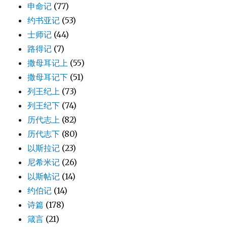
申命记
(77)
约书亚记
(53)
士师记
(44)
路得记
(7)
撒母耳记上
(55)
撒母耳记下
(51)
列王纪上
(73)
列王纪下
(74)
历代志上
(82)
历代志下
(80)
以斯拉记
(23)
尼希米记
(26)
以斯帖记
(14)
约伯记
(14)
诗篇
(178)
箴言
(21)