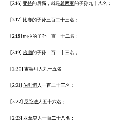
[2:16]
亚特
的后裔，就是
希西家
的子孙九十八名；
[2:17]
比赛
的子孙三百二十三名；
[2:18]
约拉
的子孙一百一十二名；
[2:19]
哈顺
的子孙二百二十三名；
[2:20]
吉罢珥
人九十五名；
[2:21]
伯利恒
人一百二十三名；
[2:22]
尼陀法
人五十六名；
[2:23]
亚拿突
人一百二十八名；