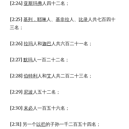
[2:24]
亚斯玛弗
人四十二名；
[2:25]
基列．耶琳
人、
基非拉
人、
比录
人共七百四十
三名；
[2:26]
拉玛
人和
迦巴
人共六百二十一名；
[2:27]
默玛
人一百二十二名；
[2:28]
伯特利
人和
艾
人共二百二十三名；
[2:29]
尼波
人五十二名；
[2:30]
末必
人一百五十六名；
[2:31] 另一个
以拦
的子孙一千二百五十四名；