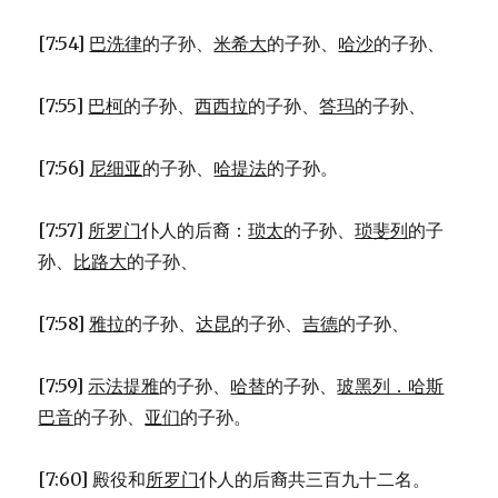
[7:54]
巴洗律
的子孙、
米希大
的子孙、
哈沙
的子孙、
[7:55]
巴柯
的子孙、
西西拉
的子孙、
答玛
的子孙、
[7:56]
尼细亚
的子孙、
哈提法
的子孙。
[7:57]
所罗门
仆人的后裔：
琐太
的子孙、
琐斐列
的子
孙、
比路大
的子孙、
[7:58]
雅拉
的子孙、
达昆
的子孙、
吉德
的子孙、
[7:59]
示法提雅
的子孙、
哈替
的子孙、
玻黑列．哈斯
巴音
的子孙、
亚们
的子孙。
[7:60] 殿役和
所罗门
仆人的后裔共三百九十二名。