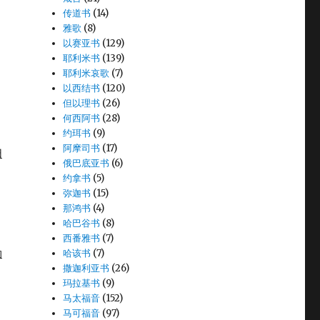
传道书
(14)
雅歌
(8)
以赛亚书
(129)
耶利米书
(139)
耶利米哀歌
(7)
以西结书
(120)
但以理书
(26)
何西阿书
(28)
约珥书
(9)
阿摩司书
(17)
扫
俄巴底亚书
(6)
约拿书
(5)
弥迦书
(15)
那鸿书
(4)
哈巴谷书
(8)
西番雅书
(7)
勒
哈该书
(7)
撒迦利亚书
(26)
玛拉基书
(9)
马太福音
(152)
马可福音
(97)