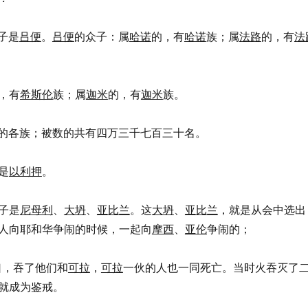
子是
吕便
。
吕便
的众子：属
哈诺
的，有
哈诺
族；属
法路
的，有
法
，有
希斯伦
族；属
迦米
的，有
迦米
族。
的各族；被数的共有四万三千七百三十名。
是
以利押
。
子是
尼母利
、
大坍
、
亚比兰
。这
大坍
、
亚比兰
，就是从会中选出
人向耶和华争闹的时候，一起向
摩西
、
亚伦
争闹的；
了裂口，吞了他们和
可拉
，
可拉
一伙的人也一同死亡。当时火吞灭了
就成为鉴戒。