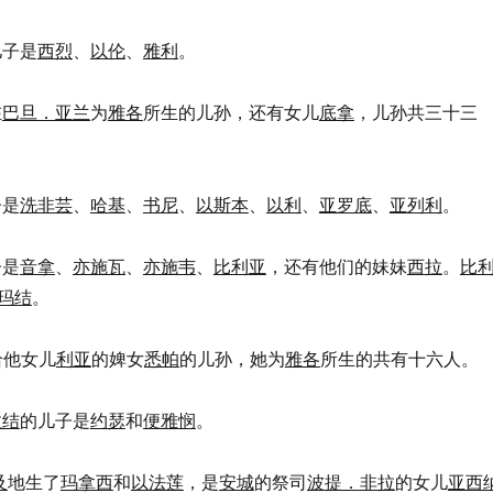
儿子是
西烈
、
以伦
、
雅利
。
在
巴旦．亚兰
为
雅各
所生的儿孙，还有女儿
底拿
，儿孙共三十三
子是
洗非芸
、
哈基
、
书尼
、
以斯本
、
以利
、
亚罗底
、
亚列利
。
子是
音拿
、
亦施瓦
、
亦施韦
、
比利亚
，还有他们的妹妹
西拉
。
比
玛结
。
给他女儿
利亚
的婢女
悉帕
的儿孙，她为
雅各
所生的共有十六人。
拉结
的儿子是
约瑟
和
便雅悯
。
及
地生了
玛拿西
和
以法莲
，是
安城
的祭司
波提．非拉
的女儿
亚西