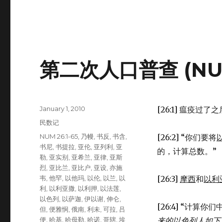
第二次人口普查 (NUM 
Posted
January 1, 2010
[26:1] 瘟疫过
on
Categories
民数记
Tags
NUM 26:1-65
,
乃幔
,
书反
,
书含
,
[26:2] “你们要将
书尼
,
书提拉
,
亚伦
,
亚列利
,
亚
的，计算总数。”
勒
,
亚实别
,
亚希兰
,
亚律
,
亚斯
烈
,
亚比兰
,
亚比户
,
亚设
,
亦施
韦
,
他罕
,
以他玛
,
以伦
,
以兰
,
以
[26:3]
摩西
和
以利
利
,
以利亚撒
,
以利押
,
以法莲
,
以色列
,
以萨迦
,
伊以谢
,
伸仑
,
[26:4] “计
但
,
便雅悯
,
俄南
,
利未
,
可拉
,
吕
便
,
哈基
,
哈母勒
,
哈诺
,
哥辖
,
埃
来的
以色列
人如下