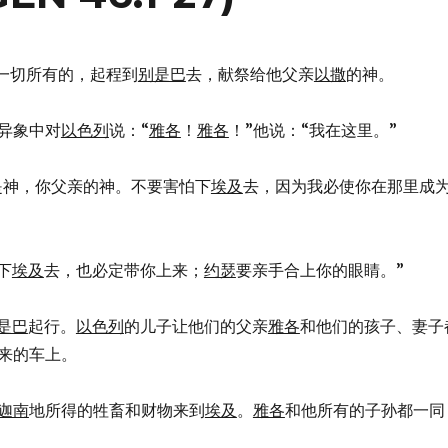
一切所有的，起程到
别是巴
去，献祭给他父亲
以撒
的神。
神在异象中对
以色列
说：“
雅各
！
雅各
！”他说：“我在这里。”
：“我是神，你父亲的神。不要害怕下
埃及
去，因为我必使你在那里成
同下
埃及
去，也必定带你上来；
约瑟
要亲手合上你的眼睛。”
是巴
起行。
以色列
的儿子让他们的父亲
雅各
和他们的孩子、妻子
来的车上。
迦南
地所得的牲畜和财物来到
埃及
。
雅各
和他所有的子孙都一同