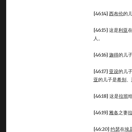
[46:14]
西布伦
的
[46:15] 这是
利亚
人。
[46:16]
迦得
的儿
[46:17]
亚设
的儿
亚
的儿子是
希别
、
[46:18] 这是
拉班
[46:19]
雅各
之妻
[46:20]
约瑟
在
埃