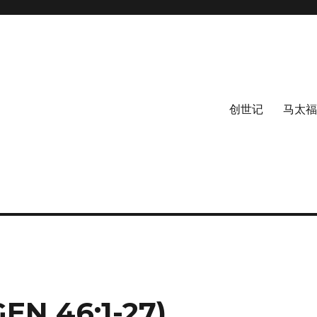
创世记
马太福
 46:1-27)