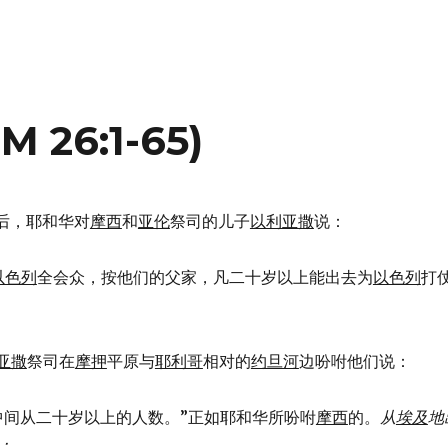
26:1-65)
了之后，耶和华对
摩西
和
亚伦
祭司的儿子
以利亚撒
说：
以色列
全会众，按他们的父家，凡二十岁以上能出去为
以色列
打
亚撒
祭司在
摩押
平原与
耶利哥
相对的
约旦河
边吩咐他们说：
算你们中间从二十岁以上的人数。”正如耶和华所吩咐
摩西
的。
从
埃及
地
：