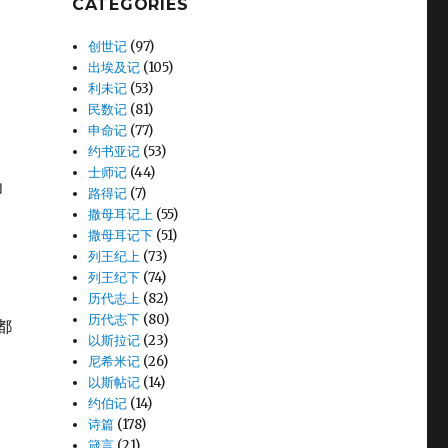
CATEGORIES
创世记
(97)
出埃及记
(105)
利未记
(53)
民数记
(81)
申命记
(77)
约书亚记
(53)
士师记
(44)
为
路得记
(7)
撒母耳记上
(55)
撒母耳记下
(51)
列王纪上
(73)
列王纪下
(74)
历代志上
(82)
历代志下
(80)
都
以斯拉记
(23)
尼希米记
(26)
以斯帖记
(14)
约伯记
(14)
诗篇
(178)
箴言
(21)