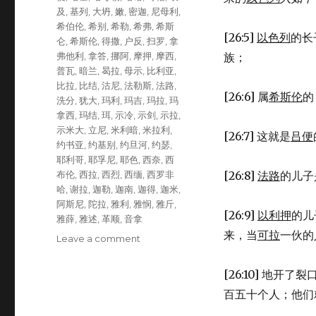
及
,
基列
,
大坍
,
嫩
,
密迦
,
尼母利
,
希伯伦
,
希别
,
希勒
,
希弗
,
希斯
[26:5]
以色列
的长
仑
,
希斯伦
,
得撒
,
户反
,
扫罗
,
拿
弗他利
,
拿答
,
挪阿
,
摩押
,
摩西
,
族；
普瓦
,
暗兰
,
曷拉
,
母示
,
比利亚
,
比拉
,
比结
,
沽尼
,
法勒斯
,
法路
,
[26:6] 属
希斯伦
的
洗分
,
犹大
,
玛利
,
玛吉
,
玛拉
,
玛
拿西
,
玛结
,
珥
,
示冷
,
示剑
,
示拉
,
示米大
,
立尼
,
米利暗
,
米拉利
,
[26:7] 这就是
吕便
约书亚
,
约基别
,
约旦河
,
约瑟
,
耶利哥
,
耶孚尼
,
耶色
,
西奈
,
西
布伦
,
西拉
,
西烈
,
西缅
,
西罗非
[26:8]
法路
的儿子
哈
,
谢拉
,
迦勒
,
迦南
,
迦得
,
迦米
,
阿斯尼
,
陀拉
,
雅利
,
雅悯
,
雅斤
,
[26:9]
以利押
的儿
雅薛
,
雅述
,
革顺
,
音拿
来，当
可拉
一伙的
Leave a comment
on
第
二
[26:10] 地开
次
百五十个人；他们
人
口