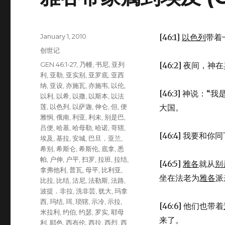
Posted
January 1, 2010
[46:1]
以色列
带着
on
Categories
创世记
Tags
GEN 46:1-27
,
乃幔
,
书尼
,
亚列
[46:2] 夜间，
利
,
亚勒
,
亚实别
,
亚罗底
,
亚西
纳
,
亚设
,
亦施瓦
,
亦施韦
,
以伦
,
[46:3] 神说
以利
,
以希
,
以撒
,
以斯本
,
以法
莲
,
以色列
,
以萨迦
,
伸仑
,
但
,
便
大国。
雅悯
,
俄南
,
利亚
,
利未
,
别是巴
,
吕便
,
哈基
,
哈母勒
,
哈诺
,
哥辖
,
[46:4] 我要和你
埃及
,
基拉
,
安城
,
巴旦．亚兰
,
希别
,
希斯仑
,
希斯伦
,
底拿
,
悉
帕
,
户伸
,
户平
,
扫罗
,
拉班
,
拉结
,
[46:5]
雅各
就从
别
拿弗他利
,
普瓦
,
母平
,
比利亚
,
坐在法老为
雅各
派
比拉
,
比结
,
沽尼
,
法勒斯
,
法路
,
波提．非拉
,
洗非芸
,
犹大
,
玛拿
西
,
玛结
,
珥
,
琐辖
,
示冷
,
示拉
,
[46:6] 他们也带着
米拉利
,
约伯
,
约瑟
,
罗实
,
耶母
来了。
利
,
耶色
,
西布伦
,
西拉
,
西烈
,
西