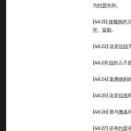
为
约瑟
生的。
[46:21]
便雅悯
的
平
、
亚勒
。
[46:22] 这是
拉结
[46:23]
但
的儿子
[46:24]
拿弗他利
[46:25] 这是
拉班
[46:26] 那与
雅各
[46:27] 还有
约瑟