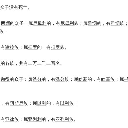
众子没有死亡。
，
西缅
的众子：属
尼母利
的，有
尼母利
族；属
雅悯
的，有
雅悯
族
族；
，有
谢拉
族；属
扫罗
的，有
扫罗
族。
缅
的各族，共有二万二千二百名。
，
迦得
的众子：属
洗分
的，有
洗分
族；属
哈基
的，有
哈基
族；属
的，有
阿斯尼
族；属
以利
的，有
以利
族；
，有
亚律
族；属
亚列利
的，有
亚列利
族。