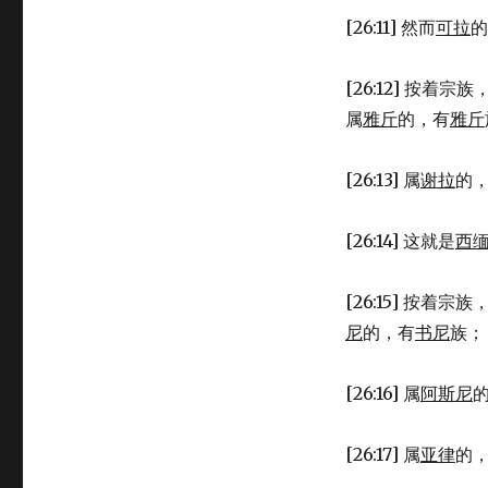
普
[26:11] 然而
可拉
的
查
(NUM
26:1-
[26:12] 按着宗族
65)
属
雅斤
的，有
雅斤
[26:13] 属
谢拉
的
[26:14] 这就是
西
[26:15] 按着宗族
尼
的，有
书尼
族；
[26:16] 属
阿斯尼
[26:17] 属
亚律
的