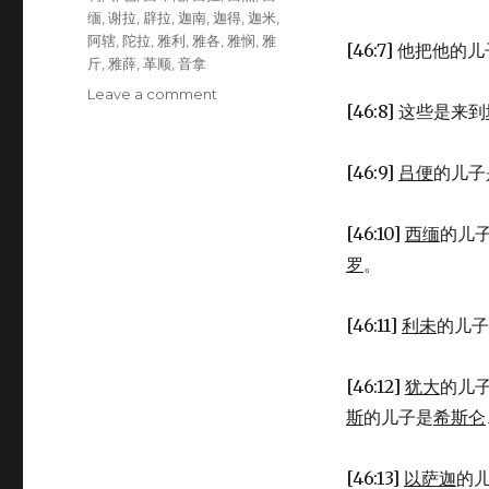
缅
,
谢拉
,
辟拉
,
迦南
,
迦得
,
迦米
,
阿辖
,
陀拉
,
雅利
,
雅各
,
雅悯
,
雅
[46:7] 他把
斤
,
雅薛
,
革顺
,
音拿
Leave a comment
on
[46:8] 这些是来到
雅
各
带
[46:9]
吕便
的儿子
家
属
到
[46:10]
西缅
的儿
埃
罗
。
及
(GEN
46:1-
[46:11]
利未
的儿子
27)
[46:12]
犹大
的儿
斯
的儿子是
希斯仑
[46:13]
以萨迦
的