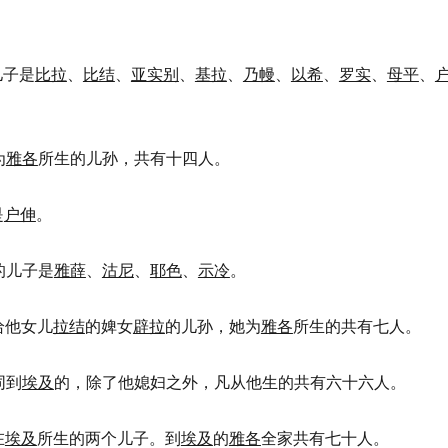
儿子是
比拉
、
比结
、
亚实别
、
基拉
、
乃幔
、
以希
、
罗实
、
母平
、
为
雅各
所生的儿孙，共有十四人。
是
户伸
。
的儿子是
雅薛
、
沽尼
、
耶色
、
示冷
。
给他女儿
拉结
的婢女
辟拉
的儿孙，她为
雅各
所生的共有七人。
同到
埃及
的，除了他媳妇之外，凡从他生的共有六十六人。
在
埃及
所生的两个儿子。到
埃及
的
雅各
全家共有七十人。