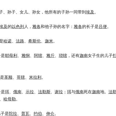
他的儿子、孙子、女儿、孙女，他所有的子孙一同带到
埃及
。
埃及
的
以色列
人，
雅各
和他子孙的名字：
雅各
的长子是
吕便
。
是
哈诺
、
法路
、
希斯伦
、
迦米
。
子是
耶母利
、
雅悯
、
阿辖
、
雅斤
、
琐辖
，还有
迦南
女子生的儿子
是
革顺
、
哥辖
、
米拉利
。
子是
珥
、
俄南
、
示拉
、
法勒斯
、
谢拉
；
珥
与
俄南
死在
迦南
地。
法
、
哈母勒
。
儿子是
陀拉
、
普瓦
、
约伯
、
伸仑
。