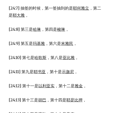
[24:7] 抽签的时候，第一签抽到的是
耶何雅立
，第二
是
耶大雅
，
[24:8] 第三是
哈琳
，第四是
梭琳
，
[24:9] 第五是
玛基雅
，第六是
米雅民
，
[24:10] 第七是
哈歌斯
，第八是
亚比雅
，
[24:11] 第九是
耶书亚
，第十是
示迦尼
，
[24:12] 第十一是
以利亚实
，第十二是
雅金
，
[24:13] 第十三是
胡巴
，第十四是
耶是比押
，