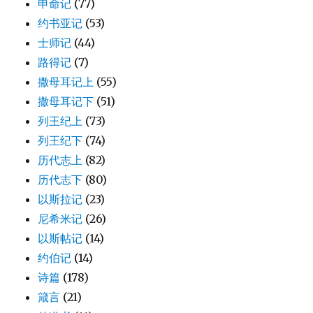
申命记
(77)
约书亚记
(53)
士师记
(44)
路得记
(7)
撒母耳记上
(55)
撒母耳记下
(51)
列王纪上
(73)
列王纪下
(74)
历代志上
(82)
历代志下
(80)
以斯拉记
(23)
尼希米记
(26)
以斯帖记
(14)
约伯记
(14)
诗篇
(178)
箴言
(21)