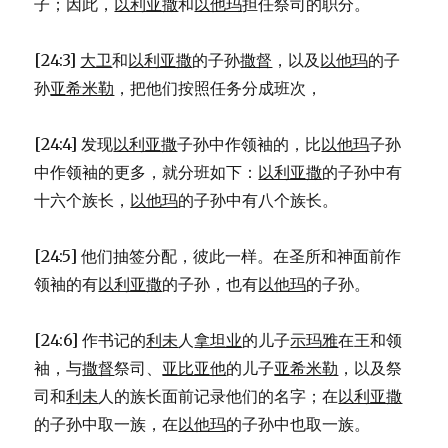
子；因此，
以利亚撒
和
以他玛
担任祭司的职分。
[24:3]
大卫
和
以利亚撒
的子孙
撒督
，以及
以他玛
的子
孙
亚希米勒
，把他们按照任务分成班次，
[24:4] 发现
以利亚撒
子孙中作领袖的，比
以他玛
子孙
中作领袖的更多，就分班如下：
以利亚撒
的子孙中有
十六个族长，
以他玛
的子孙中有八个族长。
[24:5] 他们抽签分配，彼此一样。在圣所和神面前作
领袖的有
以利亚撒
的子孙，也有
以他玛
的子孙。
[24:6] 作书记的
利未
人
拿坦业
的儿子
示玛雅
在王和领
袖，与
撒督
祭司、
亚比亚他
的儿子
亚希米勒
，以及祭
司和
利未
人的族长面前记录他们的名字；在
以利亚撒
的子孙中取一族，在
以他玛
的子孙中也取一族。