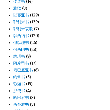
传道书
(14)
雅歌
(8)
以赛亚书
(129)
耶利米书
(139)
耶利米哀歌
(7)
以西结书
(120)
但以理书
(26)
何西阿书
(28)
约珥书
(9)
阿摩司书
(17)
俄巴底亚书
(6)
约拿书
(5)
弥迦书
(15)
那鸿书
(4)
哈巴谷书
(8)
西番雅书
(7)