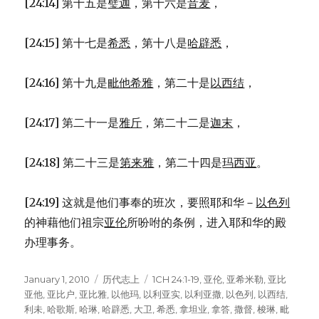
[24:14] 第十五是
璧迦
，第十六是
音麦
，
[24:15] 第十七是
希悉
，第十八是
哈辟悉
，
[24:16] 第十九是
毗他希雅
，第二十是
以西结
，
[24:17] 第二十一是
雅斤
，第二十二是
迦末
，
[24:18] 第二十三是
第来雅
，第二十四是
玛西亚
。
[24:19] 这就是他们事奉的班次，要照耶和华－
以色列
的神藉他们祖宗
亚伦
所吩咐的条例，进入耶和华的殿
办理事务。
Posted
January 1, 2010
Categories
历代志上
Tags
1CH 24:1-19
,
亚伦
,
亚希米勒
,
亚比
on
亚他
,
亚比户
,
亚比雅
,
以他玛
,
以利亚实
,
以利亚撒
,
以色列
,
以西结
,
利未
,
哈歌斯
,
哈琳
,
哈辟悉
,
大卫
,
希悉
,
拿坦业
,
拿答
,
撒督
,
梭琳
,
毗