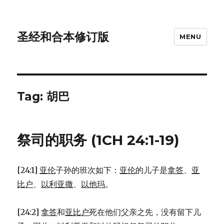
圣经和合本修订版
MENU
Tag: 胡巴
祭司的职务 (1CH 24:1-19)
[24:1]
亚伦
子孙的班次如下：
亚伦
的儿子是
拿答
、
亚
比户
、
以利亚撒
、
以他玛
。
[24:2]
拿答
和
亚比户
死在他们父亲之先，没有留下儿