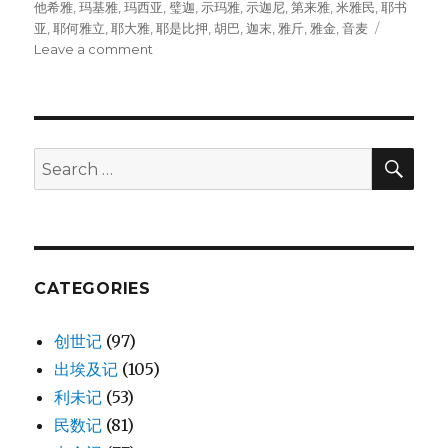
他希雅
,
玛基雅
,
玛西亚
,
璧迦
,
示玛雅
,
示迦尼
,
第来雅
,
米雅民
,
耶书
亚
,
耶何雅立
,
耶大雅
,
耶是比押
,
胡巴
,
迦末
,
雅斤
,
雅金
,
音麦
Leave a comment
on
祭
司
的
职
务
SE
Search
(1CH
for:
24:1-
19)
CATEGORIES
创世记
(97)
出埃及记
(105)
利未记
(53)
民数记
(81)