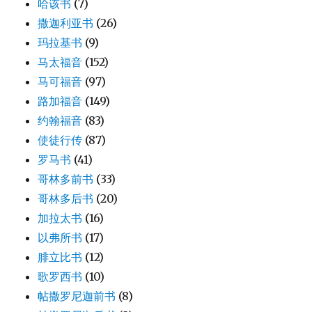
哈该书
(7)
撒迦利亚书
(26)
玛拉基书
(9)
马太福音
(152)
马可福音
(97)
路加福音
(149)
约翰福音
(83)
使徒行传
(87)
罗马书
(41)
哥林多前书
(33)
哥林多后书
(20)
加拉太书
(16)
以弗所书
(17)
腓立比书
(12)
歌罗西书
(10)
帖撒罗尼迦前书
(8)