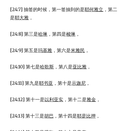
[24:7] 抽签的时候，第一签抽到的是
耶何雅立
，第二
是
耶大雅
，
[24:8] 第三是
哈琳
，第四是
梭琳
，
[24:9] 第五是
玛基雅
，第六是
米雅民
，
[24:10] 第七是
哈歌斯
，第八是
亚比雅
，
[24:11] 第九是
耶书亚
，第十是
示迦尼
，
[24:12] 第十一是
以利亚实
，第十二是
雅金
，
[24:13] 第十三是
胡巴
，第十四是
耶是比押
，