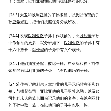
子；因此，
以利亚撒
和
以他玛
担任祭司的职分。
[24:3]
大卫
和
以利亚撒
的子孙
撒督
，以及
以他玛
的子
孙
亚希米勒
，把他们按照任务分成班次，
[24:4] 发现
以利亚撒
子孙中作领袖的，比
以他玛
子孙
中作领袖的更多，就分班如下：
以利亚撒
的子孙中有
十六个族长，
以他玛
的子孙中有八个族长。
[24:5] 他们抽签分配，彼此一样。在圣所和神面前作
领袖的有
以利亚撒
的子孙，也有
以他玛
的子孙。
[24:6] 作书记的
利未
人
拿坦业
的儿子
示玛雅
在王和领
袖，与
撒督
祭司、
亚比亚他
的儿子
亚希米勒
，以及祭
司和
利未
人的族长面前记录他们的名字；在
以利亚撒
的子孙中取一族，在
以他玛
的子孙中也取一族。