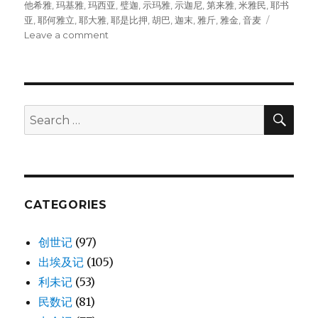
他希雅
,
玛基雅
,
玛西亚
,
璧迦
,
示玛雅
,
示迦尼
,
第来雅
,
米雅民
,
耶书
亚
,
耶何雅立
,
耶大雅
,
耶是比押
,
胡巴
,
迦末
,
雅斤
,
雅金
,
音麦
Leave a comment
on
祭
司
的
职
务
SE
Search
(1CH
for:
24:1-
19)
CATEGORIES
创世记
(97)
出埃及记
(105)
利未记
(53)
民数记
(81)