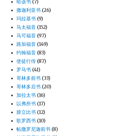
哈该书
(7)
撒迦利亚书
(26)
玛拉基书
(9)
马太福音
(152)
马可福音
(97)
路加福音
(149)
约翰福音
(83)
使徒行传
(87)
罗马书
(41)
哥林多前书
(33)
哥林多后书
(20)
加拉太书
(16)
以弗所书
(17)
腓立比书
(12)
歌罗西书
(10)
帖撒罗尼迦前书
(8)