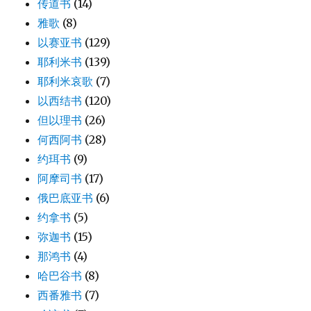
传道书
(14)
雅歌
(8)
以赛亚书
(129)
耶利米书
(139)
耶利米哀歌
(7)
以西结书
(120)
但以理书
(26)
何西阿书
(28)
约珥书
(9)
阿摩司书
(17)
俄巴底亚书
(6)
约拿书
(5)
弥迦书
(15)
那鸿书
(4)
哈巴谷书
(8)
西番雅书
(7)