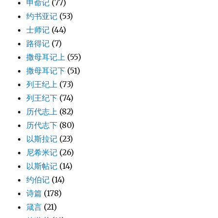
申命记
(77)
约书亚记
(53)
士师记
(44)
路得记
(7)
撒母耳记上
(55)
撒母耳记下
(51)
列王纪上
(73)
列王纪下
(74)
历代志上
(82)
历代志下
(80)
以斯拉记
(23)
尼希米记
(26)
以斯帖记
(14)
约伯记
(14)
诗篇
(178)
箴言
(21)