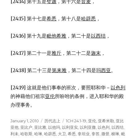
[24:14] 第十五是
璧迦
，第十六是
音麦
，
[24:15] 第十七是
希悉
，第十八是
哈辟悉
，
[24:16] 第十九是
毗他希雅
，第二十是
以西结
，
[24:17] 第二十一是
雅斤
，第二十二是
迦末
，
[24:18] 第二十三是
第来雅
，第二十四是
玛西亚
。
[24:19] 这就是他们事奉的班次，要照耶和华－
以色列
的神藉他们祖宗
亚伦
所吩咐的条例，进入耶和华的殿
办理事务。
Posted
January 1, 2010
Categories
历代志上
Tags
1CH 24:1-19
,
亚伦
,
亚希米勒
,
亚比
on
亚他
,
亚比户
,
亚比雅
,
以他玛
,
以利亚实
,
以利亚撒
,
以色列
,
以西结
,
利未
,
哈歌斯
,
哈琳
,
哈辟悉
,
大卫
,
希悉
,
拿坦业
,
拿答
,
撒督
,
梭琳
,
毗