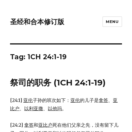
圣经和合本修订版
MENU
Tag: 1CH 24:1-19
祭司的职务 (1CH 24:1-19)
[24:1]
亚伦
子孙的班次如下：
亚伦
的儿子是
拿答
、
亚
比户
、
以利亚撒
、
以他玛
。
[24:2]
拿答
和
亚比户
死在他们父亲之先，没有留下儿