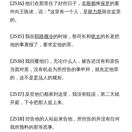
[25:14] 他们在那里住了好些日子，
非斯都
将
保罗
的案
件向王陈述，说：“这里有一个人，是
腓力斯
留在监里
的。
[25:15] 我在
耶路撒冷
的时候，祭司长和
犹太
的长老把
他的事禀报了，要求定他的罪。
[25:16] 我回覆他们，无论什么人，被告还没有和原告
当面对质，没有机会为所控告的事申辩，就先定他罪
的，这不是
罗马
人的规矩。
[25:17] 及至他们都来到这里，我没有耽误，第二天就
开庭，下令把那人提上来。
[25:18] 控告他的人站起来告他，所控告的并没有任何
我所预料的那等恶事。