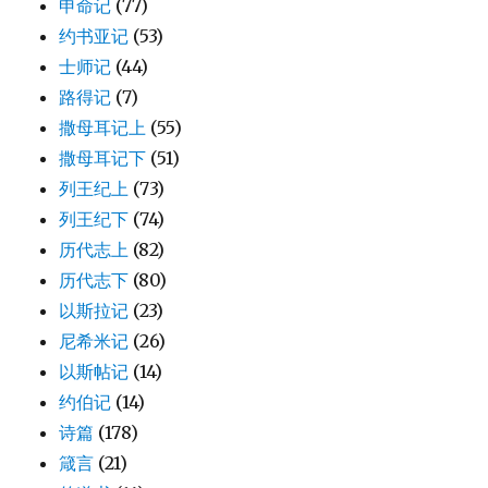
申命记
(77)
约书亚记
(53)
士师记
(44)
路得记
(7)
撒母耳记上
(55)
撒母耳记下
(51)
列王纪上
(73)
列王纪下
(74)
历代志上
(82)
历代志下
(80)
以斯拉记
(23)
尼希米记
(26)
以斯帖记
(14)
约伯记
(14)
诗篇
(178)
箴言
(21)