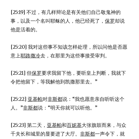
[25:19] 不过，有几样辩论是有关他们自己敬鬼神的
事，以及一个名叫耶稣的人，他已经死了，
保罗
却说
他是活着的。
[25:20] 我对这些事不知该怎样处理，所以问他是否愿
意上
耶路撒冷
去，在那里为这些事接受审判。
[25:21] 但
保罗
要求我留下他，要听皇上判断，我就下
令把他留下，等我解他到凯撒那里去。”
[25:22]
亚基帕
对
非斯都
说：“我也愿意亲自听听这个
人。”
非斯都
说：“明天你就可以听他。”
[25:23] 第二天，
亚基帕
和
百妮基
大张旗鼓而来，与众
千夫长和城里的显要进了大厅。
非斯都
一声令下，就