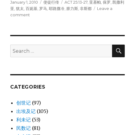
Posted
January 1, 2010
Categories
使徒行传
Tags
ACT 25:13-27
,
亚基帕
,
保罗
,
凯撒利
on
亚
,
犹太
,
百妮基
,
罗马
,
耶路撒冷
,
腓力斯
,
非斯都
Leave a
comment
on
被
带
到
亚
基
SE
Search
帕
for:
百
妮
基
前
(ACT
CATEGORIES
25:13-
27)
创世记
(97)
出埃及记
(105)
利未记
(53)
民数记
(81)