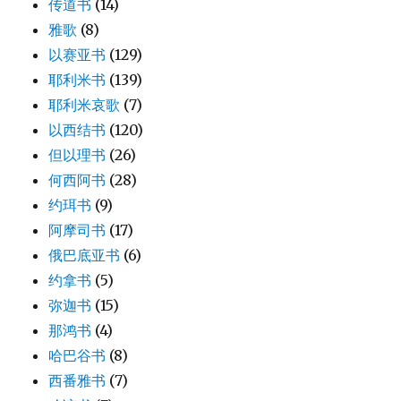
传道书
(14)
雅歌
(8)
以赛亚书
(129)
耶利米书
(139)
耶利米哀歌
(7)
以西结书
(120)
但以理书
(26)
何西阿书
(28)
约珥书
(9)
阿摩司书
(17)
俄巴底亚书
(6)
约拿书
(5)
弥迦书
(15)
那鸿书
(4)
哈巴谷书
(8)
西番雅书
(7)