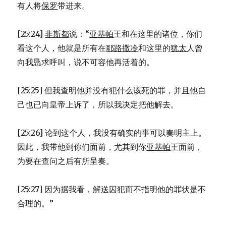
有人将
保罗
带进来。
[25:24]
非斯都
说：“
亚基帕
王和在这里的诸位，你们
看这个人，他就是所有在
耶路撒冷
和这里的
犹太
人曾
向我恳求呼叫，说不可容他再活着的。
[25:25] 但我查明他并没有犯什么该死的罪，并且他自
己也已向皇帝上诉了，所以我决定把他解去。
[25:26] 论到这个人，我没有确实的事可以奏明主上。
因此，我带他到你们面前，尤其到你
亚基帕
王面前，
为要在查问之后有所呈奏。
[25:27] 因为据我看，解送囚犯而不指明他的罪状是不
合理的。”