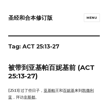
圣经和合本修订版
MENU
Tag: ACT 25:13-27
被带到亚基帕百妮基前 (ACT
25:13-27)
[25:13] 过了些日子，
亚基帕
王和
百妮基
来到
凯撒利
亚
，拜访
非斯都
。