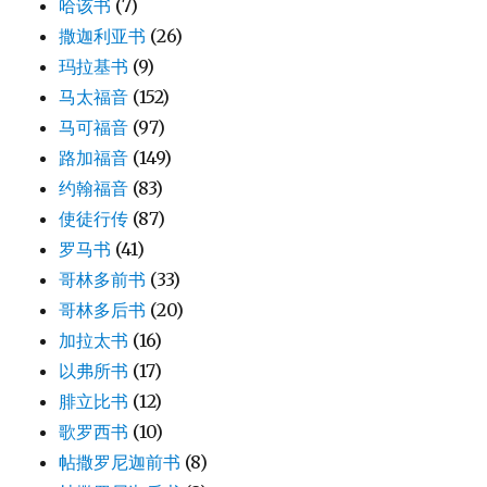
哈该书
(7)
撒迦利亚书
(26)
玛拉基书
(9)
马太福音
(152)
马可福音
(97)
路加福音
(149)
约翰福音
(83)
使徒行传
(87)
罗马书
(41)
哥林多前书
(33)
哥林多后书
(20)
加拉太书
(16)
以弗所书
(17)
腓立比书
(12)
歌罗西书
(10)
帖撒罗尼迦前书
(8)