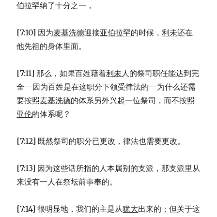
伯拉罕
纳了十分之一，
[7:10] 因为
麦基洗德
迎接
亚伯拉罕
的时候，
利未
还在
他先祖的身体里面。
[7:11] 那么，如果百姓藉着
利未
人的祭司职任能达到完
全—因为百姓是在这职分下领受律法的—为什么还需
要按照
麦基洗德
的体系另外兴起一位祭司，而不按照
亚伦
的体系呢？
[7:12] 既然祭司的职分已更改，律法也需要更改。
[7:13] 因为这些话所指的人本属别的支派，那支派里从
来没有一人在祭坛前事奉的。
[7:14] 很明显地，我们的主是从
犹大
出来的；但关于这