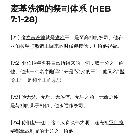
切
麦基洗德的祭司体系 (HEB
的
应
7:1-28)
许
(HEB
6:13-
[7:1] 这
麦基洗德
就是
撒冷
王，是至高神的祭司。他在
20)
亚伯拉罕
打败诸王回来的时候迎接他，并给他祝福。
[7:2]
亚伯拉罕
也将自己所得来的一切，取十分之一给
他。他头一个名字翻译出来是“公义的王”，他又名“
撒
冷
王”，是和平王的意思。
[7:3] 他无父、无母、无族谱、无生之始、无命之终，
是与神的儿子相似，他永远作祭司。
[7:4] 你们想一想，这个人多么伟大啊！连先祖
亚伯拉
罕
都拿战利品的十分之一给他。