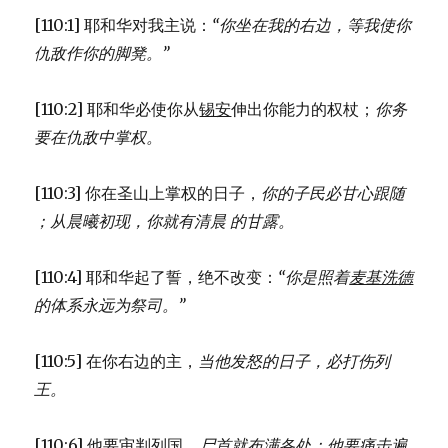
(GEN
[110:1] 耶和华对我主说：
“你坐在我的右边，
等我使你
14:17-
24)
仇敌作你的脚凳。”
[110:2] 耶和华必使你从
锡安
伸出你能力的权杖；
你务
要在仇敌中掌权。
[110:3] 你在圣山上掌权的日子，
你的子民必甘心跟随
；
从晨曦初现，
你就有清晨 的甘露。
[110:4] 耶和华起了誓，绝不改变：
“你是照着
麦基洗德
的体系永远为祭司。”
[110:5] 在你右边的主，
当他发怒的日子，必打伤列
王。
[110:6] 他要审判列国，
尸首就布满各处；
他要痛击遍