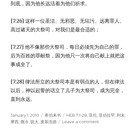
到底，因为他长远活着为他们祈求。
[7:26] 这样一位圣洁、无邪恶、无玷污、远离罪人、
高过诸天的大祭司，对我们是最合适的；
[7:27] 他不像那些大祭司，每日必须先为自己的罪，
后为百姓的罪献祭，因为他只一次将自己献上就把这
事成全了。
[7:28] 律法所立的大祭司本是有弱点的人，但在律法
以后，神以起誓的话立了儿子为大祭司，成为完全，
直到永远。
Posted
January 1, 2010
Categories
希伯来书
Tags
HEB 7:1-28
,
亚伦
,
亚伯拉罕
,
利未
,
on
摩西
,
撒冷
,
犹大
,
麦基洗德
Leave a comment
on
麦
基