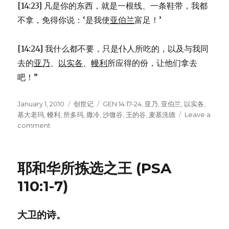
[14:23] 凡是你的东西，就是一根线、一条鞋带，我都
不拿，免得你说：‘是我使
亚伯兰
富足！’
[14:24] 我什么都不要，只是仆人所吃的，以及与我同
去的
亚乃
、
以实各
、
幔利
所应得的份，让他们拿去
吧！”
Posted
January 1, 2010
Categories
创世记
Tags
GEN 14:17-24
,
亚乃
,
亚伯兰
,
以实各
,
on
基大老玛
,
幔利
,
所多玛
,
撒冷
,
沙微谷
,
王的谷
,
麦基洗德
Leave a
comment
on
麦
基
洗
耶和华所拣选之王 (PSA
德
祝
110:1-7)
福
亚
伯
大卫的诗。
兰