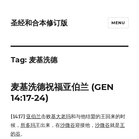
圣经和合本修订版
MENU
Tag: 麦基洗德
麦基洗德祝福亚伯兰 (GEN
14:17-24)
[14:17]
亚伯兰
击败
基大老玛
和与他结盟的王回来的时
候，
所多玛
王出来，在
沙微谷
迎接他，
沙微谷
就是
王
的谷
。