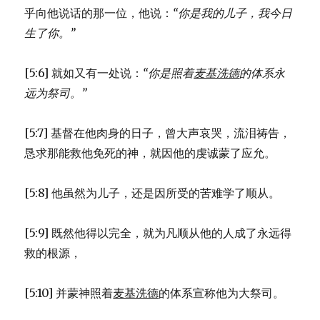
乎向他说话的那一位，他说：
“你是我的儿子，
我今日
生了你。”
[5:6] 就如又有一处说：
“你是照着
麦基洗德
的体系
永
远为祭司。”
[5:7] 基督在他肉身的日子，曾大声哀哭，流泪祷告，
恳求那能救他免死的神，就因他的虔诚蒙了应允。
[5:8] 他虽然为儿子，还是因所受的苦难学了顺从。
[5:9] 既然他得以完全，就为凡顺从他的人成了永远得
救的根源，
[5:10] 并蒙神照着
麦基洗德
的体系宣称他为大祭司。