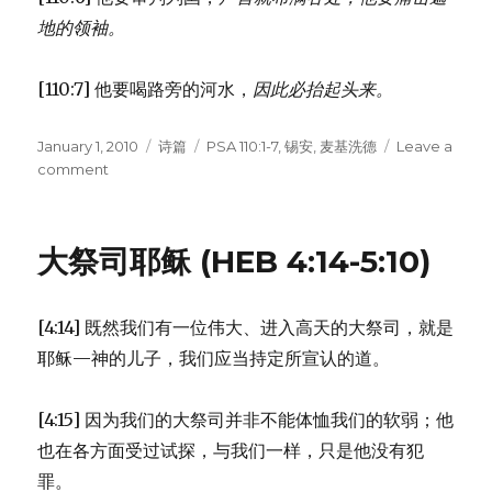
地的领袖。
[110:7] 他要喝路旁的河水，
因此必抬起头来。
Posted
January 1, 2010
Categories
诗篇
Tags
PSA 110:1-7
,
锡安
,
麦基洗德
Leave a
on
comment
on
耶
和
华
大祭司耶稣 (HEB 4:14-5:10)
所
拣
选
[4:14] 既然我们有一位伟大、进入高天的大祭司，就是
之
王
耶稣—神的儿子，我们应当持定所宣认的道。
(PSA
110:1-
[4:15] 因为我们的大祭司并非不能体恤我们的软弱；他
7)
也在各方面受过试探，与我们一样，只是他没有犯
罪。