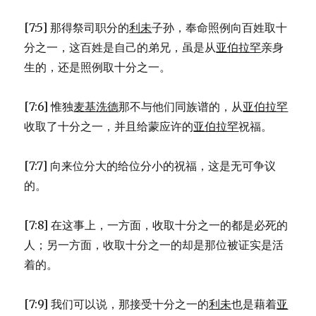
[7:5] 那得祭司职分的
利未
子孙，奉命照例向百姓取十
分之一，这百姓是自己的弟兄，虽是从
亚伯拉罕
亲身
生的，还是照例取十分之一。
[7:6] 惟独
麦基洗德
那不与他们同族谱的，从
亚伯拉罕
收取了十分之一，并且给蒙应许的
亚伯拉罕
祝福。
[7:7] 向来位分大的给位分小的祝福，这是无可争议
的。
[7:8] 在这事上，一方面，收取十分之一的都是必死的
人；另一方面，收取十分之一的却是那位被证实是活
着的。
[7:9] 我们可以说，那接受十分之一的
利未
也是藉着
亚