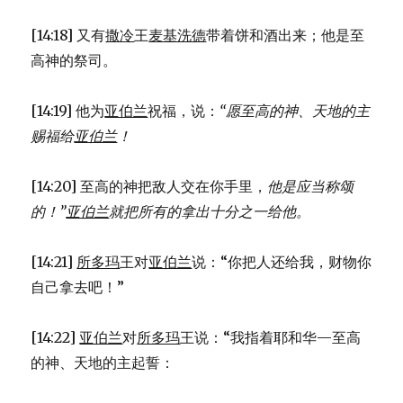
[14:18] 又有
撒冷
王
麦基洗德
带着饼和酒出来；他是至
高神的祭司。
[14:19] 他为
亚伯兰
祝福，说：
“愿至高的神、
天地的主
赐福给
亚伯兰
！
[14:20] 至高的神把敌人交在你手里，
他是应当称颂
的！”
亚伯兰
就把所有的拿出十分之一给他。
[14:21]
所多玛
王对
亚伯兰
说：“你把人还给我，财物你
自己拿去吧！”
[14:22]
亚伯兰
对
所多玛
王说：“我指着耶和华—至高
的神、天地的主起誓：