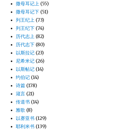
撒母耳记上
(55)
撒母耳记下
(51)
列王纪上
(73)
列王纪下
(74)
历代志上
(82)
历代志下
(80)
以斯拉记
(23)
尼希米记
(26)
以斯帖记
(14)
约伯记
(14)
诗篇
(178)
箴言
(21)
传道书
(14)
雅歌
(8)
以赛亚书
(129)
耶利米书
(139)