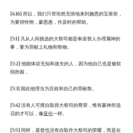
[4:16] 所以，我们只管坦然无惧地来到施恩的宝座前，
为要得怜悯，蒙恩惠，作及时的帮助。
[5:1] 凡从人间挑选的大祭司都是奉派替人办理属神的
事，要为罪献上礼物和祭物。
[5:2] 他能体谅无知和迷失的人，因为他自己也是被软
弱所困，
[5:3] 因此他理当为百姓和自己的罪献祭。
[5:4] 没有人可擅自取得大祭司的尊荣，惟有蒙神所选
召的才可以，像
亚伦
一样。
[5:5] 同样，基督也没有自取作大祭司的荣耀，而是在