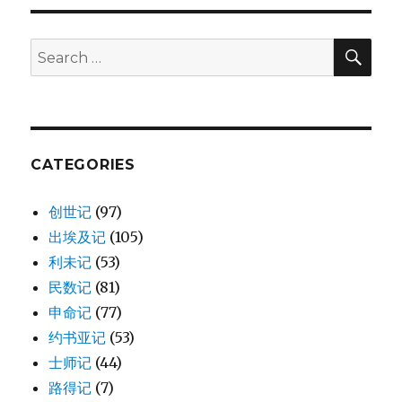
洗
德
的
SE
Search
祭
for:
司
体
系
(HEB
7:1-
CATEGORIES
28)
创世记
(97)
出埃及记
(105)
利未记
(53)
民数记
(81)
申命记
(77)
约书亚记
(53)
士师记
(44)
路得记
(7)