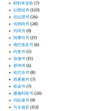
耶利米哀歌
(7)
以西结书
(120)
但以理书
(26)
何西阿书
(28)
约珥书
(9)
阿摩司书
(17)
俄巴底亚书
(6)
约拿书
(5)
弥迦书
(15)
那鸿书
(4)
哈巴谷书
(8)
西番雅书
(7)
哈该书
(7)
撒迦利亚书
(26)
玛拉基书
(9)
马太福音
(152)