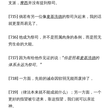
支派，
摩西
并没有提到祭司。
[7:15] 倘若有另一位像
麦基洗德
的祭司兴起来，我的话
就更显而易见了。
[7:16] 他成为祭司，并不是照属肉身的条例，而是照无
穷生命的大能。
[7:17] 因为有给他作见证的说：
“你是照着
麦基洗德
的
体系
永远为祭司。”
[7:18] 一方面，先前的诫命因软弱无能而废掉了，
[7:19] （律法本来就不能成就什么）；另一方面，一个
更好的指望被引进来，靠这指望，我们就可以亲近
神。