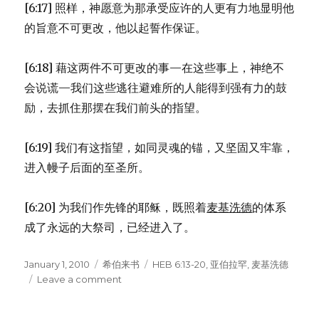
[6:17] 照样，神愿意为那承受应许的人更有力地显明他
的旨意不可更改，他以起誓作保证。
[6:18] 藉这两件不可更改的事—在这些事上，神绝不
会说谎—我们这些逃往避难所的人能得到强有力的鼓
励，去抓住那摆在我们前头的指望。
[6:19] 我们有这指望，如同灵魂的锚，又坚固又牢靠，
进入幔子后面的至圣所。
[6:20] 为我们作先锋的耶稣，既照着
麦基洗德
的体系
成了永远的大祭司，已经进入了。
Posted
January 1, 2010
Categories
希伯来书
Tags
HEB 6:13-20
,
亚伯拉罕
,
麦基洗德
on
Leave a comment
on
神
确