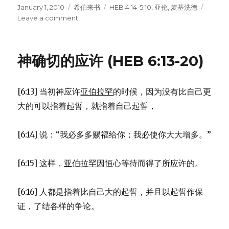
Posted
January 1, 2010
Categories
希伯来书
Tags
HEB 4:14-5:10
,
亚伦
,
麦基洗德
on
Leave a comment
on
大
祭
司
神确切的应许 (HEB 6:13-20)
耶
稣
(HEB
[6:13] 当初神应许
亚伯拉罕
的时候，因为没有比自己更
4:14-
5:10)
大的可以指着起誓，就指着自己起誓，
[6:14] 说：“我必多多赐福给你；我必使你大大增多。”
[6:15] 这样，
亚伯拉罕
因恒心等待而得了所应许的。
[6:16] 人都是指着比自己大的起誓，并且以起誓作保
证，了结各样的争论。