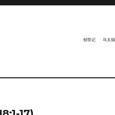
创世记
马太福
:1-17)