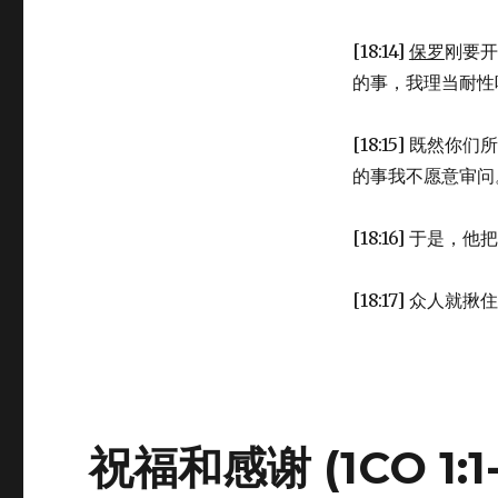
[18:14]
保罗
刚要开
的事，我理当耐性
[18:15] 既
的事我不愿意审问
[18:16] 于是
[18:17] 众人就
祝福和感谢 (1CO 1:1-