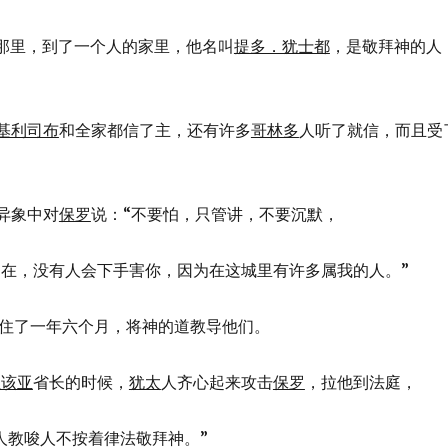
他离开那里，到了一个人的家里，他名叫
提多．犹士都
，是敬拜神的人
基利司布
和全家都信了主，还有许多
哥林多
人听了就信，而且受
在异象中对
保罗
说：“不要怕，只管讲，不要沉默，
我与你同在，没有人会下手害你，因为在这城里有许多属我的人。”
住了一年六个月，将神的道教导他们。
亚该亚
省长的时候，
犹太
人齐心起来攻击
保罗
，拉他到法庭，
“这个人教唆人不按着律法敬拜神。”