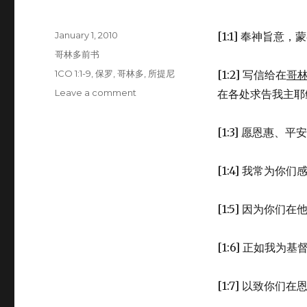
Posted
January 1, 2010
[1:1] 奉神旨意
on
Categories
哥林多前书
Tags
1CO 1:1-9
,
保罗
,
哥林多
,
所提尼
[1:2] 写信给在
哥
Leave a comment
on
在各处求告我主耶
祝
福
[1:3] 愿恩惠
和
感
谢
[1:4] 我常为
(1CO
1:1-
9)
[1:5] 因为你
[1:6] 正如我
[1:7] 以致你