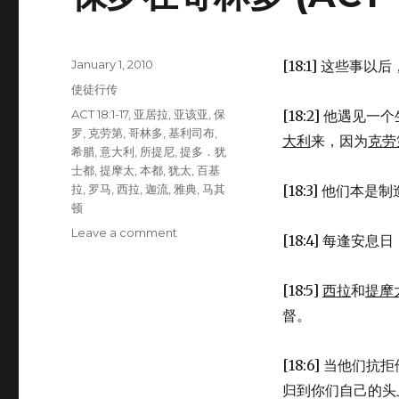
Posted
January 1, 2010
[18:1] 这些事以后
on
Categories
使徒行传
Tags
ACT 18:1-17
,
亚居拉
,
亚该亚
,
保
[18:2] 他遇见一
罗
,
克劳第
,
哥林多
,
基利司布
,
大利
来，因为
克劳
希腊
,
意大利
,
所提尼
,
提多．犹
士都
,
提摩太
,
本都
,
犹太
,
百基
拉
,
罗马
,
西拉
,
迦流
,
雅典
,
马其
[18:3] 他们本
顿
Leave a comment
on
[18:4] 每逢安息日
保
罗
在
[18:5]
西拉
和
提摩
哥
督。
林
多
(ACT
[18:6] 当他
18:1-
归到你们自己的头