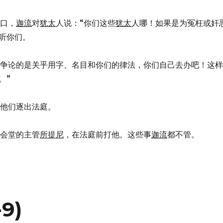
口，
迦流
对
犹太
人说：“你们这些
犹太
人哪！如果是为冤枉或奸
听你们。
然你们所争论的是关乎用字、名目和你们的律法，你们自己去办吧！这样
。”
，他把他们逐出法庭。
揪住会堂的主管
所提尼
，在法庭前打他。这些事
迦流
都不管。
9)