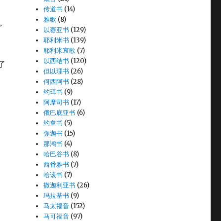
传道书
(14)
雅歌
(8)
，
以赛亚书
(129)
耶利米书
(139)
耶利米哀歌
(7)
以西结书
(120)
了
但以理书
(26)
何西阿书
(28)
约珥书
(9)
阿摩司书
(17)
俄巴底亚书
(6)
约拿书
(5)
弥迦书
(15)
那鸿书
(4)
哈巴谷书
(8)
西番雅书
(7)
哈该书
(7)
撒迦利亚书
(26)
玛拉基书
(9)
马太福音
(152)
马可福音
(97)