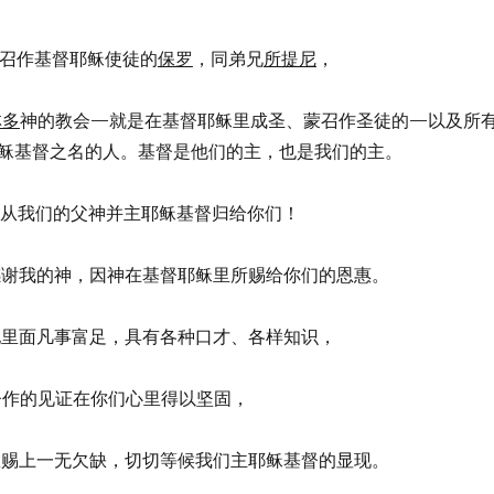
，蒙召作基督耶稣使徒的
保罗
，同弟兄
所提尼
，
林多
神的教会—就是在基督耶稣里成圣、蒙召作圣徒的—以及所
稣基督之名的人。基督是他们的主，也是我们的主。
、平安从我们的父神并主耶稣基督归给你们！
你们感谢我的神，因神在基督耶稣里所赐给你们的恩惠。
们在他里面凡事富足，具有各种口才、各样知识，
为基督作的见证在你们心里得以坚固，
们在恩赐上一无欠缺，切切等候我们主耶稣基督的显现。