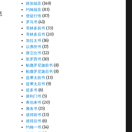
路加福音
(149)
约翰福音
(83)
恶
使徒行传
(87)
罗马书
(41)
哥林多前书
(33)
哥林多后书
(20)
加拉太书
(16)
以弗所书
(17)
腓立比书
(12)
歌罗西书
(10)
帖撒罗尼迦前书
(8)
帖撒罗尼迦后书
(8)
提摩太前书
(13)
提摩太后书
(9)
提多书
(6)
腓利门书
(5)
希伯来书
(20)
雅各书
(15)
彼得前书
(13)
彼得后书
(6)
约翰一书
(14)