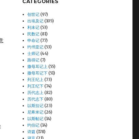
CATEGORIES
创世记
(97)
出埃及记
(105)
利未记
(53)
民数记
(81)
意
申命记
(77)
约书亚记
(53)
士师记
(44)
路得记
(7)
撒母耳记上
(55)
撒母耳记下
(51)
列王纪上
(73)
列王纪下
(74)
历代志上
(82)
历代志下
(80)
以斯拉记
(23)
尼希米记
(26)
以斯帖记
(14)
约伯记
(14)
罪
诗篇
(178)
箴言
(21)