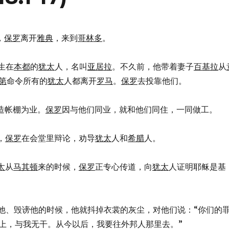
，
保罗
离开
雅典
，来到
哥林多
。
个生在
本都
的
犹太
人，名叫
亚居拉
。不久前，他带着妻子
百基拉
从
第
命令所有的
犹太
人都离开
罗马
。
保罗
去投靠他们。
是制造帐棚为业。
保罗
因与他们同业，就和他们同住，一同做工。
，
保罗
在会堂里辩论，劝导
犹太
人和
希腊
人。
太
从
马其顿
来的时候，
保罗
正专心传道，向
犹太
人证明耶稣是基
们抗拒他、毁谤他的时候，他就抖掉衣裳的灰尘，对他们说：“你们的
上，与我无干。从今以后，我要往外邦人那里去。”