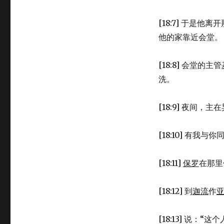
17)
[18:7] 于是
他的家靠近会堂。
[18:8] 会堂的主管
洗。
[18:9] 夜间，主
[18:10] 有
[18:11]
保罗
在那里
[18:12] 到
迦流
作
[18:13] 说：