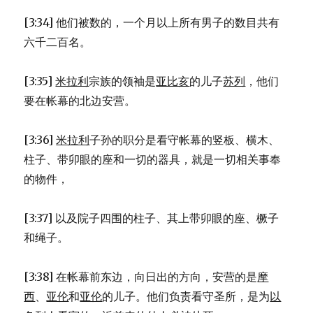
[3:34] 他们被数的，一个月以上所有男子的数目共有
六千二百名。
[3:35]
米拉利
宗族的领袖是
亚比亥
的儿子
苏列
，他们
要在帐幕的北边安营。
[3:36]
米拉利
子孙的职分是看守帐幕的竖板、横木、
柱子、带卯眼的座和一切的器具，就是一切相关事奉
的物件，
[3:37] 以及院子四围的柱子、其上带卯眼的座、橛子
和绳子。
[3:38] 在帐幕前东边，向日出的方向，安营的是
摩
西
、
亚伦
和
亚伦
的儿子。他们负责看守圣所，是为
以