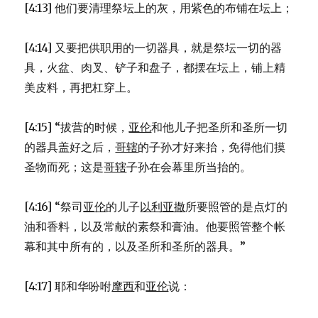
[4:13] 他们要清理祭坛上的灰，用紫色的布铺在坛上；
[4:14] 又要把供职用的一切器具，就是祭坛一切的器
具，火盆、肉叉、铲子和盘子，都摆在坛上，铺上精
美皮料，再把杠穿上。
[4:15] “拔营的时候，
亚伦
和他儿子把圣所和圣所一切
的器具盖好之后，
哥辖
的子孙才好来抬，免得他们摸
圣物而死；这是
哥辖
子孙在会幕里所当抬的。
[4:16] “祭司
亚伦
的儿子
以利亚撒
所要照管的是点灯的
油和香料，以及常献的素祭和膏油。他要照管整个帐
幕和其中所有的，以及圣所和圣所的器具。”
[4:17] 耶和华吩咐
摩西
和
亚伦
说：