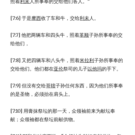
照着
利未
人所事奉的交给他们各人。”
[7:6] 于是
摩西
收了车和牛，交给
利未
人。
[7:7] 他把两辆车和四头牛，照着
革顺
子孙所事奉的交
给他们，
[7:8] 又把四辆车和八头牛，照着
米拉利
子孙所事奉的
交给他们。他们都在
亚伦
祭司的儿子
以他玛
的手下。
[7:9] 但没有交给
哥辖
子孙任何东西，因为他们所事奉
的是圣物，必须抬在肩头上。
[7:10] 用膏抹祭坛的那一天，众领袖前来为献坛奉
献；众领袖都在祭坛前献供物。