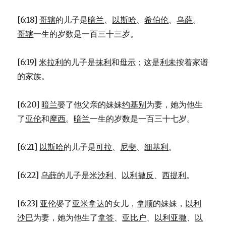
[6:18]
哥辖
的儿子是
暗兰
、
以斯哈
、
希伯伦
、
乌薛
。
哥辖
一生的岁数是一百三十三岁。
[6:19]
米拉利
的儿子是
抹利
和
母示
；这是
利未
按着家谱
的家族。
[6:20]
暗兰
娶了他父亲的妹妹
约基别
为妻，她为他生
了
亚伦
和
摩西
。
暗兰
一生的岁数是一百三十七岁。
[6:21]
以斯哈
的儿子是
可拉
、
尼斐
、
细基利
。
[6:22]
乌薛
的儿子是
米沙利
、
以利撒反
、
西提利
。
[6:23]
亚伦
娶了
亚米拿达
的女儿，
拿顺
的妹妹，
以利
沙巴
为妻，她为他生了
拿答
、
亚比户
、
以利亚撒
、
以