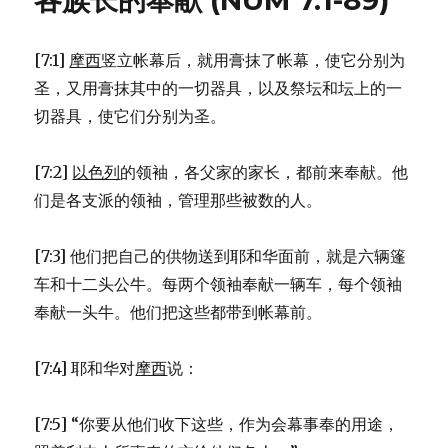
各族长的奉献 (NUM 7:1-89)
男
丁
的
[7:1]
摩西
竖立帐幕后，就用膏抹了帐幕，使它分别为
调
查
圣，又用膏抹其中的一切器具，以及祭坛和坛上的一
(NUM
切器具，使它们分别为圣。
4:34-
49)
[7:2]
以色列
的领袖，各父家的家长，都前来奉献。他
们是各支派的领袖，管理那些被数的人。
[7:3] 他们把自己的供物送到耶和华面前，就是六辆篷
车和十二头公牛。每两个领袖奉献一辆车，每个领袖
奉献一头牛。他们把这些都带到帐幕前。
[7:4] 耶和华对
摩西
说：
[7:5] “你要从他们收下这些，作为会幕事奉的用途，