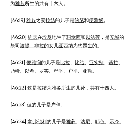
为
雅各
所生的共有十六人。
[46:19]
雅各
之妻
拉结
的儿子是
约瑟
和
便雅悯
。
[46:20]
约瑟
在
埃及
地生了
玛拿西
和
以法莲
，是
安城
的
祭司
波提．非拉
的女儿
亚西纳
为
约瑟
生的。
[46:21]
便雅悯
的儿子是
比拉
、
比结
、
亚实别
、
基拉
、
乃幔
、
以希
、
罗实
、
母平
、
户平
、
亚勒
。
[46:22] 这是
拉结
为
雅各
所生的儿孙，共有十四人。
[46:23]
但
的儿子是
户伸
。
[46:24]
拿弗他利
的儿子是
雅薛
、
沽尼
、
耶色
、
示冷
。