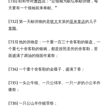
[7:11] 耶和华对
摩西
说：“众领袖为献坛奉献供物，每
天要有一个领袖前来奉献。”
[7:12] 第一天献供物的是
犹大
支派的
亚米拿达
的儿子
拿顺
。
[7:13] 他的供物是：一个重一百三十舍客勒的银盘，一
个重七十舍客勒的银碗，都是按照圣所的舍客勒，里
面盛满了调油的细面作素祭；
[7:14] 一个重十舍客勒的金碟子，盛满了香；
[7:15] 一头公牛犊、一只公绵羊、一只一岁的小公羊作
燔祭；
[7:16] 一只公山羊作赎罪祭；