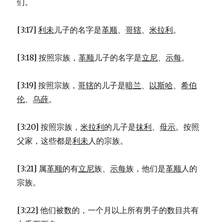
们。
[3:17]
利未
儿子的名字是
革顺
、
哥辖
、
米拉利
。
[3:18] 按照宗族，
革顺
儿子的名字是
立尼
、
示每
。
[3:19] 按照宗族，
哥辖
的儿子是
暗兰
、
以斯哈
、
希伯
伦
、
乌薛
。
[3:20] 按照宗族，
米拉利
的儿子是
抹利
、
母示
。按照
父家，这些都是
利未
人的宗族。
[3:21] 属
革顺
的有
立尼
族、
示每
族，他们是
革顺
人的
宗族。
[3:22] 他们被数的，一个月以上所有男子的数目共有