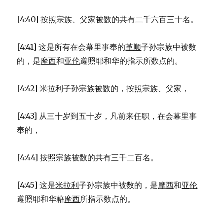
[4:40] 按照宗族、父家被数的共有二千六百三十名。
[4:41] 这是所有在会幕里事奉的
革顺
子孙宗族中被数
的，是
摩西
和
亚伦
遵照耶和华的指示所数点的。
[4:42]
米拉利
子孙宗族被数的，按照宗族、父家，
[4:43] 从三十岁到五十岁，凡前来任职，在会幕里事
奉的，
[4:44] 按照宗族被数的共有三千二百名。
[4:45] 这是
米拉利
子孙宗族中被数的，是
摩西
和
亚伦
遵照耶和华藉
摩西
所指示数点的。