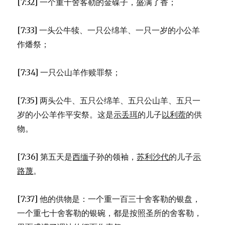
[7:32] 一个重十舍客勒的金碟子，盛满了香；
[7:33] 一头公牛犊、一只公绵羊、一只一岁的小公羊
作燔祭；
[7:34] 一只公山羊作赎罪祭；
[7:35] 两头公牛、五只公绵羊、五只公山羊、五只一
岁的小公羊作平安祭。这是
示丢珥
的儿子
以利蓿
的供
物。
[7:36] 第五天是
西缅
子孙的领袖，
苏利沙代
的儿子
示
路蔑
。
[7:37] 他的供物是：一个重一百三十舍客勒的银盘，
一个重七十舍客勒的银碗，都是按照圣所的舍客勒，