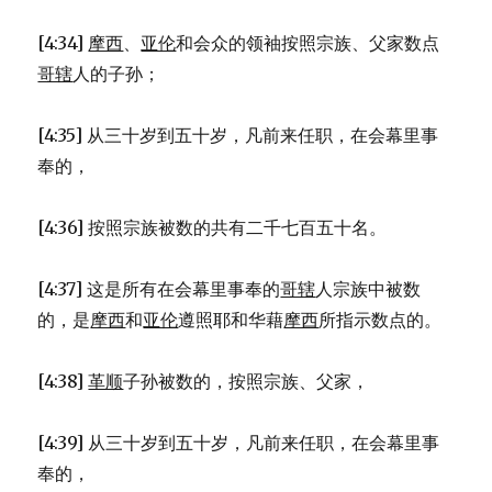
4:1-
20)
[4:34]
摩西
、
亚伦
和会众的领袖按照宗族、父家数点
哥辖
人的子孙；
[4:35] 从三十岁到五十岁，凡前来任职，在会幕里事
奉的，
[4:36] 按照宗族被数的共有二千七百五十名。
[4:37] 这是所有在会幕里事奉的
哥辖
人宗族中被数
的，是
摩西
和
亚伦
遵照耶和华藉
摩西
所指示数点的。
[4:38]
革顺
子孙被数的，按照宗族、父家，
[4:39] 从三十岁到五十岁，凡前来任职，在会幕里事
奉的，