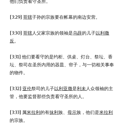
他们负责看守圣所。
[3:29]
哥辖
子孙的宗族要在帐幕的南边安营。
[3:30]
哥辖
人父家宗族的领袖是
乌薛
的儿子
以利撒
反
。
[3:31] 他们要看守的是约柜、供桌、灯台、祭坛、香
坛、祭司在圣所内用的器皿、帘子，与一切相关事奉
的物件。
[3:32]
亚伦
祭司的儿子
以利亚撒
是
利未
人众领袖的主
管，他要监督那些负责看守圣所的人。
[3:33] 属
米拉利
的有
抹利
族、
母示
族，他们是
米拉利
的宗族。