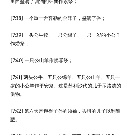
里面盛满了调油的细面作素祭；
[7:38] 一个重十舍客勒的金碟子，盛满了香；
[7:39] 一头公牛犊、一只公绵羊、一只一岁的小公羊
作燔祭；
[7:40] 一只公山羊作赎罪祭；
[7:41] 两头公牛、五只公绵羊、五只公山羊、五只一
岁的小公羊作平安祭。这是
苏利沙代
的儿子
示路蔑
的
供物。
[7:42] 第六天是
迦得
子孙的领袖，
丢珥
的儿子
以利雅
萨
。