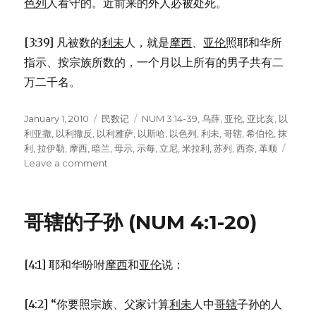
色列
人看守的。近前来的外人必被处死。
[3:39] 凡被数的
利未
人，就是
摩西
、
亚伦
照耶和华所
指示、按宗族所数的，一个月以上所有的男子共有二
万二千名。
Posted
January 1, 2010
Categories
民数记
Tags
NUM 3:14-39
,
乌薛
,
亚伦
,
亚比亥
,
以
on
利亚撒
,
以利撒反
,
以利雅萨
,
以斯哈
,
以色列
,
利未
,
哥辖
,
希伯伦
,
抹
利
,
拉伊勒
,
摩西
,
暗兰
,
母示
,
示每
,
立尼
,
米拉利
,
苏列
,
西奈
,
革顺
Leave a comment
on
利
未
人
哥辖的子孙 (NUM 4:1-20)
的
人
口
[4:1] 耶和华吩咐
摩西
和
亚伦
说：
调
查
(NUM
[4:2] “你要照宗族、父家计算
利未
人中
哥辖
子孙的人
3:14-