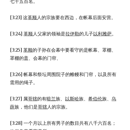
七千五百名。
[3:23] 这
革顺
人的宗族要在西边，在帐幕后面安营。
[3:24]
革顺
人父家的领袖是
拉伊勒
的儿子
以利雅萨
。
[3:25]
革顺
的子孙在会幕中要看守的是帐幕、罩棚、
罩棚的盖、会幕的门帘、
[3:26] 帐幕和祭坛周围院子的帷幔和门帘，以及所有
需用的绳子。
[3:27] 属
哥辖
的有
暗兰
族、
以斯哈
族、
希伯伦
族、
乌
薛
族，他们是
哥辖
人的宗族。
[3:28] 一个月以上所有男子的数目共有八千六百名；