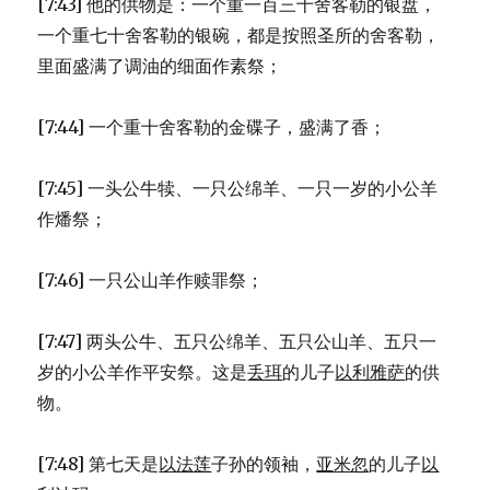
[7:43] 他的供物是：一个重一百三十舍客勒的银盘，
一个重七十舍客勒的银碗，都是按照圣所的舍客勒，
里面盛满了调油的细面作素祭；
[7:44] 一个重十舍客勒的金碟子，盛满了香；
[7:45] 一头公牛犊、一只公绵羊、一只一岁的小公羊
作燔祭；
[7:46] 一只公山羊作赎罪祭；
[7:47] 两头公牛、五只公绵羊、五只公山羊、五只一
岁的小公羊作平安祭。这是
丢珥
的儿子
以利雅萨
的供
物。
[7:48] 第七天是
以法莲
子孙的领袖，
亚米忽
的儿子
以