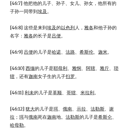
[46:7] 他把他的儿子、孙子、女儿、孙女，他所有的
子孙一同带到
埃及
。
[46:8] 这些是来到
埃及
的
以色列
人，
雅各
和他子孙的
名字：
雅各
的长子是
吕便
。
[46:9]
吕便
的儿子是
哈诺
、
法路
、
希斯伦
、
迦米
。
[46:10]
西缅
的儿子是
耶母利
、
雅悯
、
阿辖
、
雅斤
、
琐
辖
，还有
迦南
女子生的儿子
扫罗
。
[46:11]
利未
的儿子是
革顺
、
哥辖
、
米拉利
。
[46:12]
犹大
的儿子是
珥
、
俄南
、
示拉
、
法勒斯
、
谢
拉
；
珥
与
俄南
死在
迦南
地。
法勒斯
的儿子是
希斯仑
、
哈母勒
。