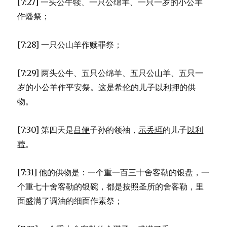
[7:27] 一头公牛犊、一只公绵羊、一只一岁的小公羊
作燔祭；
[7:28] 一只公山羊作赎罪祭；
[7:29] 两头公牛、五只公绵羊、五只公山羊、五只一
岁的小公羊作平安祭。这是
希伦
的儿子
以利押
的供
物。
[7:30] 第四天是
吕便
子孙的领袖，
示丢珥
的儿子
以利
蓿
。
[7:31] 他的供物是：一个重一百三十舍客勒的银盘，一
个重七十舍客勒的银碗，都是按照圣所的舍客勒，里
面盛满了调油的细面作素祭；