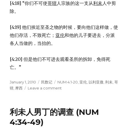
[4:18] “你们不可使
哥辖
人宗族的这一支从
利未
人中剪
除。
[4:19] 他们挨近至圣之物的时候，要向他们这样做，使
他们存活，不致死亡；
亚伦
和他的儿子要进去，分派
各人当做的，当抬的。
[4:20] 但是他们不可进去观看圣所的拆卸，免得死
亡。”
Posted
January 1, 2010
Categories
民数记
Tags
NUM 4:1-20
,
亚伦
,
以利亚撒
,
利未
,
哥
on
辖
,
摩西
Leave a comment
on
哥
辖
的
利未人男丁的调查 (NUM
子
孙
4:34-49)
(NUM