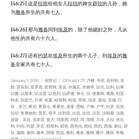
[46:25] 这是
拉班
给他女儿
拉结
的婢女
辟拉
的儿孙，她
为
雅各
所生的共有七人。
[46:26] 那与
雅各
同到
埃及
的，除了他媳妇之外，凡从
他生的共有六十六人。
[46:27] 还有
约瑟
在
埃及
所生的两个儿子。到
埃及
的
雅
各
全家共有七十人。
Posted
January 1, 2010
Categories
创世记
Tags
GEN 46:1-27
,
乃幔
,
书尼
,
亚列利
,
亚
on
勒
,
亚实别
,
亚罗底
,
亚西纳
,
亚设
,
亦施瓦
,
亦施韦
,
以伦
,
以利
,
以希
,
以撒
,
以斯本
,
以法莲
,
以色列
,
以萨迦
,
伸仑
,
但
,
便雅悯
,
俄南
,
利亚
,
利未
,
别是巴
,
吕便
,
哈基
,
哈母勒
,
哈诺
,
哥辖
,
埃及
,
基拉
,
安城
,
巴
旦．亚兰
,
希别
,
希斯仑
,
希斯伦
,
底拿
,
悉帕
,
户伸
,
户平
,
扫罗
,
拉班
,
拉结
,
拿弗他利
,
普瓦
,
母平
,
比利亚
,
比拉
,
比结
,
沽尼
,
法勒斯
,
法路
,
波提．非拉
,
洗非芸
,
犹大
,
玛拿西
,
玛结
,
珥
,
琐辖
,
示冷
,
示拉
,
米拉
利
,
约伯
,
约瑟
,
罗实
,
耶母利
,
耶色
,
西布伦
,
西拉
,
西烈
,
西缅
,
谢拉
,
辟
拉
,
迦南
,
迦得
,
迦米
,
阿辖
,
陀拉
,
雅利
,
雅各
,
雅悯
,
雅斤
,
雅薛
,
革顺
,