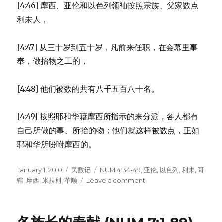
[4:46]
摩西
、
亚伦
和
以色列
领袖按照宗族、父家数点
利未
人，
[4:47] 从三十岁到五十岁，凡前来任职，在会幕里事
奉，做抬物之工的，
[4:48] 他们被数的共有八千五百八十名。
[4:49] 按照耶和华藉
摩西
所指示的来分派，各人都有
自己所做的事、所抬的物；他们就这样被数点，正如
耶和华所吩咐
摩西
的。
Posted
January 1, 2010
Categories
民数记
Tags
NUM 4:34-49
,
亚伦
,
以色列
,
利未
,
哥
on
辖
,
摩西
,
米拉利
,
革顺
Leave a comment
on
利
未
人