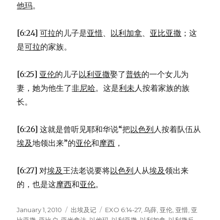
他玛
。
[6:24]
可拉
的儿子是
亚惜
、
以利加拿
、
亚比亚撒
；这
是
可拉
的家族。
[6:25]
亚伦
的儿子
以利亚撒
娶了
普铁
的一个女儿为
妻，她为他生了
非尼哈
。这是
利未
人按着家族的族
长。
[6:26] 这就是曾听见耶和华说“把
以色列
人按着队伍从
埃及
地领出来”的
亚伦
和
摩西
，
[6:27] 对
埃及
王法老说要将
以色列
人从
埃及
领出来
的，也是这
摩西
和
亚伦
。
Posted
January 1, 2010
Categories
出埃及记
Tags
EXO 6:14-27
,
乌薛
,
亚伦
,
亚惜
,
亚