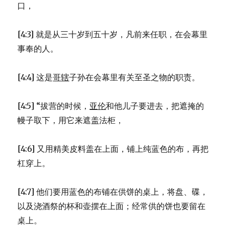
口，
39)
[4:3] 就是从三十岁到五十岁，凡前来任职，在会幕里
事奉的人。
[4:4] 这是
哥辖
子孙在会幕里有关至圣之物的职责。
[4:5] “拔营的时候，
亚伦
和他儿子要进去，把遮掩的
幔子取下，用它来遮盖法柜，
[4:6] 又用精美皮料盖在上面，铺上纯蓝色的布，再把
杠穿上。
[4:7] 他们要用蓝色的布铺在供饼的桌上，将盘、碟，
以及浇酒祭的杯和壶摆在上面；经常供的饼也要留在
桌上。