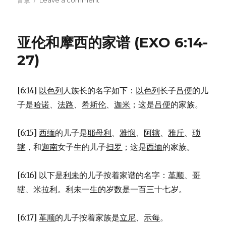
音拿
Leave a comment
on
雅
各
带
亚伦和摩西的家谱 (EXO 6:14-
家
属
27)
到
埃
及
[6:14]
以色列
人族长的名字如下：
以色列
长子
吕便
的儿
(GEN
子是
哈诺
、
法路
、
希斯伦
、
迦米
；这是
吕便
的家族。
46:1-
27)
[6:15]
西缅
的儿子是
耶母利
、
雅悯
、
阿辖
、
雅斤
、
琐
辖
，和
迦南
女子生的儿子
扫罗
；这是
西缅
的家族。
[6:16] 以下是
利未
的儿子按着家谱的名字：
革顺
、
哥
辖
、
米拉利
。
利未
一生的岁数是一百三十七岁。
[6:17]
革顺
的儿子按着家族是
立尼
、
示每
。