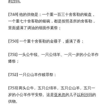
利沙玛
。
[7:49] 他的供物是：一个重一百三十舍客勒的银盘，
一个重七十舍客勒的银碗，都是按照圣所的舍客勒，
里面盛满了调油的细面作素祭；
[7:50] 一个重十舍客勒的金碟子，盛满了香；
[7:51] 一头公牛犊、一只公绵羊、一只一岁的小公羊作
燔祭；
[7:52] 一只公山羊作赎罪祭；
[7:53] 两头公牛、五只公绵羊、五只公山羊、五只一
岁的小公羊作平安祭。这是
亚米忽
的儿子
以利沙玛
的
供物。