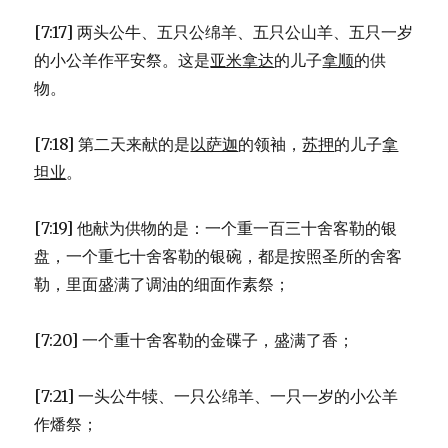
[7:17] 两头公牛、五只公绵羊、五只公山羊、五只一岁
的小公羊作平安祭。这是
亚米拿达
的儿子
拿顺
的供
物。
[7:18] 第二天来献的是
以萨迦
的领袖，
苏押
的儿子
拿
坦业
。
[7:19] 他献为供物的是：一个重一百三十舍客勒的银
盘，一个重七十舍客勒的银碗，都是按照圣所的舍客
勒，里面盛满了调油的细面作素祭；
[7:20] 一个重十舍客勒的金碟子，盛满了香；
[7:21] 一头公牛犊、一只公绵羊、一只一岁的小公羊
作燔祭；