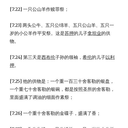
[7:22] 一只公山羊作赎罪祭；
[7:23] 两头公牛、五只公绵羊、五只公山羊、五只一
岁的小公羊作平安祭。这是
苏押
的儿子
拿坦业
的供
物。
[7:24] 第三天是
西布伦
子孙的领袖，
希伦
的儿子
以利
押
。
[7:25] 他的供物是：一个重一百三十舍客勒的银盘，
一个重七十舍客勒的银碗，都是按照圣所的舍客勒，
里面盛满了调油的细面作素祭；
[7:26] 一个重十舍客勒的金碟子，盛满了香；