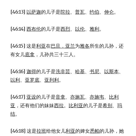
[46:13]
以萨迦
的儿子是
陀拉
、
普瓦
、
约伯
、
伸仑
。
[46:14]
西布伦
的儿子是
西烈
、
以伦
、
雅利
。
[46:15] 这是
利亚
在
巴旦．亚兰
为
雅各
所生的儿孙，还
有女儿
底拿
，儿孙共三十三人。
[46:16]
迦得
的儿子是
洗非芸
、
哈基
、
书尼
、
以斯本
、
以利
、
亚罗底
、
亚列利
。
[46:17]
亚设
的儿子是
音拿
、
亦施瓦
、
亦施韦
、
比利
亚
，还有他们的妹妹
西拉
。
比利亚
的儿子是
希别
、
玛
结
。
[46:18] 这是
拉班
给他女儿
利亚
的婢女
悉帕
的儿孙，她