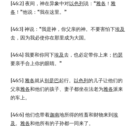
[46:2] 夜间，神在异象中对
以色列
说：“
雅各
！
雅
各
！”他说：“我在这里。”
[46:3] 神说：“我是神，你父亲的神。不要害怕下
埃及
去，因为我必使你在那里成为大国。
[46:4] 我要和你同下
埃及
去，也必定带你上来；
约瑟
要亲手合上你的眼睛。”
[46:5]
雅各
就从
别是巴
起行。
以色列
的儿子让他们的
父亲
雅各
和他们的孩子、妻子都坐在法老为
雅各
派来
的车上。
[46:6] 他们也带着
迦南
地所得的牲畜和财物来到
埃
及
。
雅各
和他所有的子孙都一同来了。