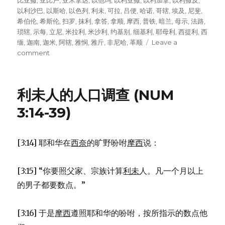
on
比亚撒
,
亚比户
,
亚米拿达
,
以他玛
,
以利亚撒
,
以利加拿
,
以利撒反
,
以利沙巴
,
以斯哈
,
以色列
,
利未
,
可拉
,
吕便
,
哈诺
,
哥辖
,
埃及
,
尼斐
,
希伯伦
,
希斯伦
,
扫罗
,
抹利
,
拿答
,
拿顺
,
摩西
,
普铁
,
暗兰
,
母示
,
法路
,
琐辖
,
示每
,
立尼
,
米拉利
,
米沙利
,
约基别
,
细基利
,
耶母利
,
西提利
,
西
缅
,
迦南
,
迦米
,
阿辖
,
雅悯
,
雅斤
,
非尼哈
,
革顺
Leave a
comment
on
亚
伦
和
利未人的人口调查 (NUM
摩
西
3:14-39)
的
家
谱
[3:14] 耶和华在
西奈
的旷野吩咐
摩西
说：
(EXO
6:14-
27)
[3:15] “你要照父家、宗族计算
利未
人。凡一个月以上
的男子都要数点。”
[3:16] 于是
摩西
遵照耶和华的吩咐，按所指示的数点他