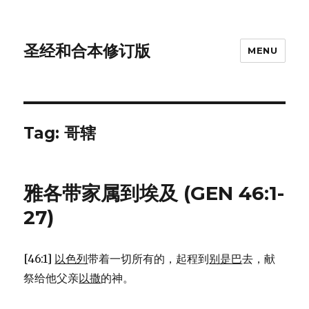
圣经和合本修订版
MENU
Tag: 哥辖
雅各带家属到埃及 (GEN 46:1-
27)
[46:1]
以色列
带着一切所有的，起程到
别是巴
去，献
祭给他父亲
以撒
的神。