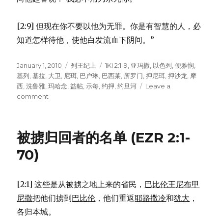
[2:9] 但现在你不要以他为无罪。你是有智慧的人，必
知道怎样待他，使他白发流血下阴间。”
Posted
January 1, 2010
Categories
列王纪上
Tags
1KI 2:1-9
,
亚玛撒
,
以色列
,
便雅悯
,
on
基列
,
基拉
,
大卫
,
尼珥
,
巴户琳
,
巴西莱
,
所罗门
,
押尼珥
,
押沙龙
,
摩
西
,
洗鲁雅
,
玛哈念
,
益帖
,
示每
,
约押
,
约旦河
Leave a
comment
on
大
卫
给
被掳归回者的名单 (EZR 2:1-
所
罗
70)
门
的
遗
[2:1] 这些是从被掳之地上来的省民，
巴比伦
王
尼布甲
训
尼撒
把他们掳到
巴比伦
，他们重返
耶路撒冷
和
犹大
，
(1KI
2:1-
各归本城。