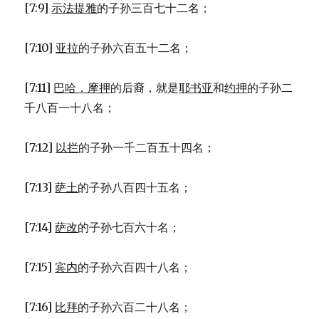
[7:9]
示法提雅
的子孙三百七十二名；
[7:10]
亚拉
的子孙六百五十二名；
[7:11]
巴哈．摩押
的后裔，就是
耶书亚
和
约押
的子孙二
千八百一十八名；
[7:12]
以拦
的子孙一千二百五十四名；
[7:13]
萨土
的子孙八百四十五名；
[7:14]
萨改
的子孙七百六十名；
[7:15]
宾内
的子孙六百四十八名；
[7:16]
比拜
的子孙六百二十八名；