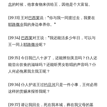
念
的时候，他拿食物来供给王，因他是个大富翁。
[19:33] 王对
巴西莱
说：“你与我一同渡过去，我要在
耶路撒冷
我的身边奉养你。”
[19:34]
巴西莱
对王说：“我还能活多少年日，可以与
王一同上
耶路撒冷
呢？
[19:35] 今日我已八十岁了，还能辨别美丑吗？仆人还
能尝出饮食的滋味吗？还能听男女歌唱的声音吗？仆
人何必拖累我主我王呢？
[19:36] 仆人护送王过
约旦河
只是一件小事，王何必用
这样的赏赐来报答我呢？
[19:37] 请让我回去，死在我本城，葬在我父母的墓