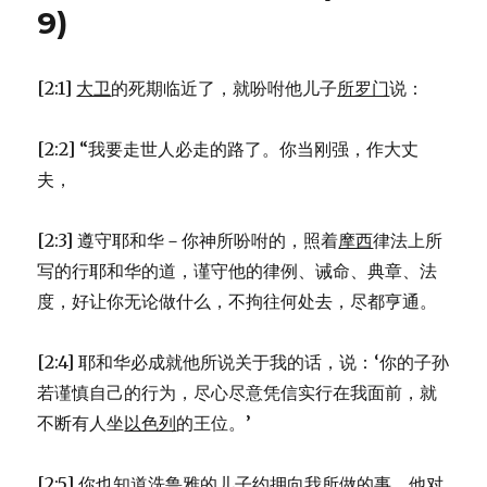
代
9)
被
处
死
[2:1]
大卫
的死期临近了，就吩咐他儿子
所罗门
说：
(2SA
21:1-
14)
[2:2] “我要走世人必走的路了。你当刚强，作大丈
夫，
[2:3] 遵守耶和华－你神所吩咐的，照着
摩西
律法上所
写的行耶和华的道，谨守他的律例、诫命、典章、法
度，好让你无论做什么，不拘往何处去，尽都亨通。
[2:4] 耶和华必成就他所说关于我的话，说：‘你的子孙
若谨慎自己的行为，尽心尽意凭信实行在我面前，就
不断有人坐
以色列
的王位。’
[2:5] 你也知道
洗鲁雅
的儿子
约押
向我所做的事，他对