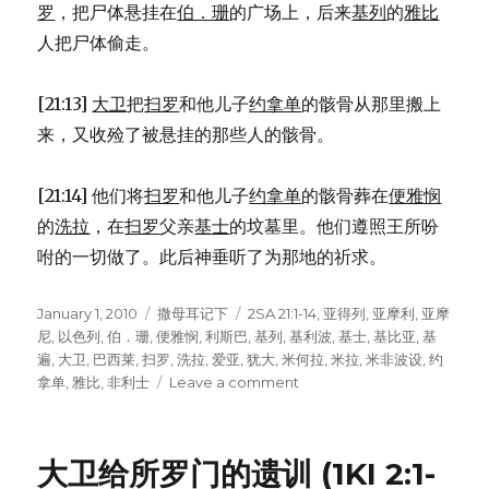
罗
，把尸体悬挂在
伯．珊
的广场上，后来
基列
的
雅比
人把尸体偷走。
[21:13]
大卫
把
扫罗
和他儿子
约拿单
的骸骨从那里搬上
来，又收殓了被悬挂的那些人的骸骨。
[21:14] 他们将
扫罗
和他儿子
约拿单
的骸骨葬在
便雅悯
的
洗拉
，在
扫罗
父亲
基士
的坟墓里。他们遵照王所吩
咐的一切做了。此后神垂听了为那地的祈求。
Posted
January 1, 2010
Categories
撒母耳记下
Tags
2SA 21:1-14
,
亚得列
,
亚摩利
,
亚摩
on
尼
,
以色列
,
伯．珊
,
便雅悯
,
利斯巴
,
基列
,
基利波
,
基士
,
基比亚
,
基
遍
,
大卫
,
巴西莱
,
扫罗
,
洗拉
,
爱亚
,
犹大
,
米何拉
,
米拉
,
米非波设
,
约
拿单
,
雅比
,
非利士
Leave a comment
on
扫
罗
的
大卫给所罗门的遗训 (1KI 2:1-
后