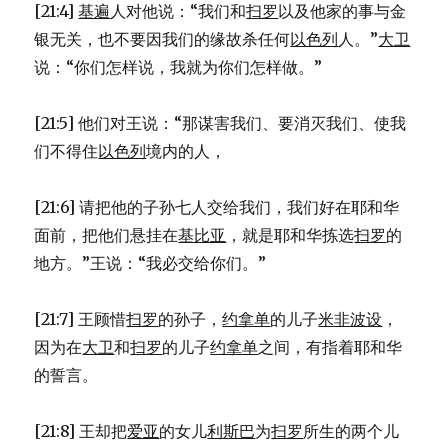
[21:4]
基遍
人对他说：“我们和
扫罗
以及他家的事与金
银无关，也不要因我们的缘故杀任何
以色列
人。”
大卫
说：“你们怎样说，我就为你们怎样做。”
[21:5] 他们对王说：“那谋害我们、要消灭我们、使我
们不得住
以色列
境内的人，
[21:6] 请把他的子孙七人交给我们，我们好在耶和华
面前，把他们悬挂在
基比亚
，就是耶和华拣选
扫罗
的
地方。”王说：“我必交给你们。”
[21:7] 王顾惜
扫罗
的孙子，
约拿单
的儿子
米非波设
，
因为在
大卫
和
扫罗
的儿子
约拿单
之间，有指着耶和华
的誓言。
[21:8] 王却把
爱亚
的女儿
利斯巴
为
扫罗
所生的两个儿