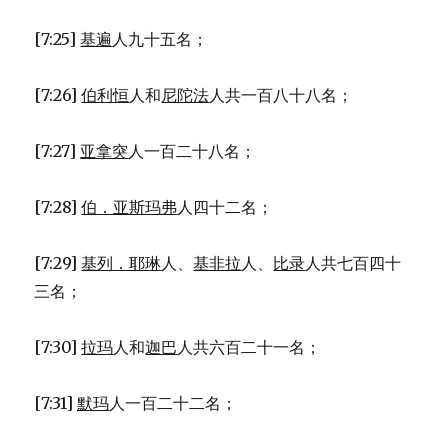
[7:25]
基遍
人九十五名；
[7:26]
伯利恒
人和
尼陀法
人共一百八十八名；
[7:27]
亚拿突
人一百二十八名；
[7:28]
伯．亚斯玛弗
人四十二名；
[7:29]
基列．耶琳
人、
基非拉
人、
比录
人共七百四十
三名；
[7:30]
拉玛
人和
迦巴
人共六百二十一名；
[7:31]
默玛
人一百二十二名；