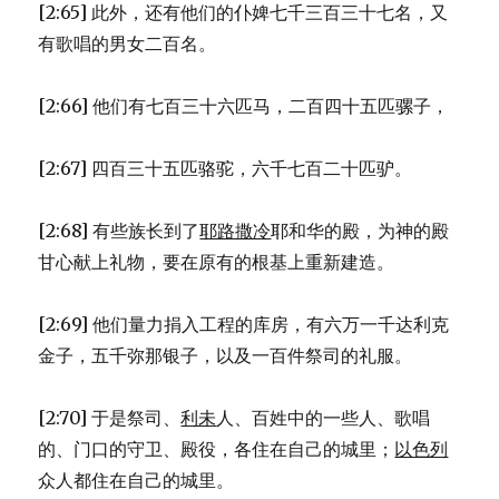
[2:65] 此外，还有他们的仆婢七千三百三十七名，又
有歌唱的男女二百名。
[2:66] 他们有七百三十六匹马，二百四十五匹骡子，
[2:67] 四百三十五匹骆驼，六千七百二十匹驴。
[2:68] 有些族长到了
耶路撒冷
耶和华的殿，为神的殿
甘心献上礼物，要在原有的根基上重新建造。
[2:69] 他们量力捐入工程的库房，有六万一千达利克
金子，五千弥那银子，以及一百件祭司的礼服。
[2:70] 于是祭司、
利未
人、百姓中的一些人、歌唱
的、门口的守卫、殿役，各住在自己的城里；
以色列
众人都住在自己的城里。