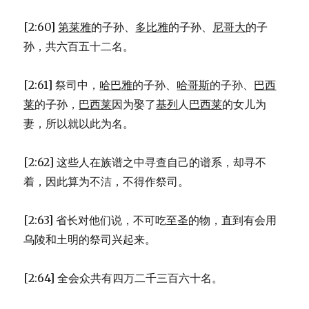
[2:60]
第莱雅
的子孙、
多比雅
的子孙、
尼哥大
的子
孙，共六百五十二名。
[2:61] 祭司中，
哈巴雅
的子孙、
哈哥斯
的子孙、
巴西
莱
的子孙，
巴西莱
因为娶了
基列
人
巴西莱
的女儿为
妻，所以就以此为名。
[2:62] 这些人在族谱之中寻查自己的谱系，却寻不
着，因此算为不洁，不得作祭司。
[2:63] 省长对他们说，不可吃至圣的物，直到有会用
乌陵和土明的祭司兴起来。
[2:64] 全会众共有四万二千三百六十名。