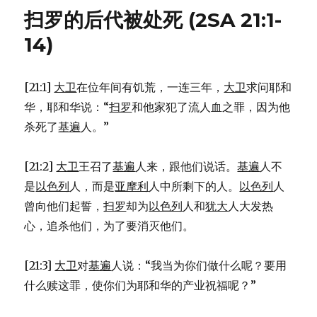
善
扫罗的后代被处死 (2SA 21:1-
待
巴
14)
西
莱
(2SA
[21:1]
大卫
在位年间有饥荒，一连三年，
大卫
求问耶和
19:31-
华，耶和华说：“
扫罗
和他家犯了流人血之罪，因为他
40)
杀死了
基遍
人。”
[21:2]
大卫
王召了
基遍
人来，跟他们说话。
基遍
人不
是
以色列
人，而是
亚摩利
人中所剩下的人。
以色列
人
曾向他们起誓，
扫罗
却为
以色列
人和
犹大
人大发热
心，追杀他们，为了要消灭他们。
[21:3]
大卫
对
基遍
人说：“我当为你们做什么呢？要用
什么赎这罪，使你们为耶和华的产业祝福呢？”