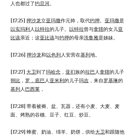
人也都过了
约旦河
。
[17:25]
押沙龙
立
亚玛撒
作元帅，取代
约押
。
亚玛撒
是
以实玛利
人
以特拉
的儿子。
以特拉
曾与
拿辖
的女儿
亚
比该
亲近；这
亚比该
与
约押
的母亲
洗鲁雅
是姊妹。
[17:26]
押沙龙
和
以色列
人安营在
基列
地。
[17:27]
大卫
到了
玛哈念
，
亚扪
族的
拉巴
人
拿辖
的儿子
朔比
，
罗．底巴
人
亚米利
的儿子
玛吉
，来自
罗基琳
的
基列
人
巴西莱
，
[17:28] 带着被褥、盆、瓦器，还有小麦、大麦、麦
面、烤熟的谷穗、豆子、红豆、炒豆、
[17:29] 蜂蜜、奶油、绵羊、奶饼，供给
大卫
和跟随他