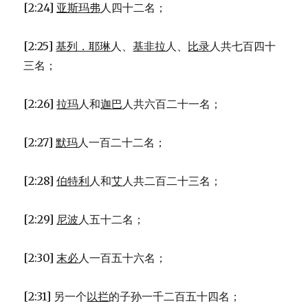
[2:24]
亚斯玛弗
人四十二名；
[2:25]
基列．耶琳
人、
基非拉
人、
比录
人共七百四十
三名；
[2:26]
拉玛
人和
迦巴
人共六百二十一名；
[2:27]
默玛
人一百二十二名；
[2:28]
伯特利
人和
艾
人共二百二十三名；
[2:29]
尼波
人五十二名；
[2:30]
末必
人一百五十六名；
[2:31] 另一个
以拦
的子孙一千二百五十四名；