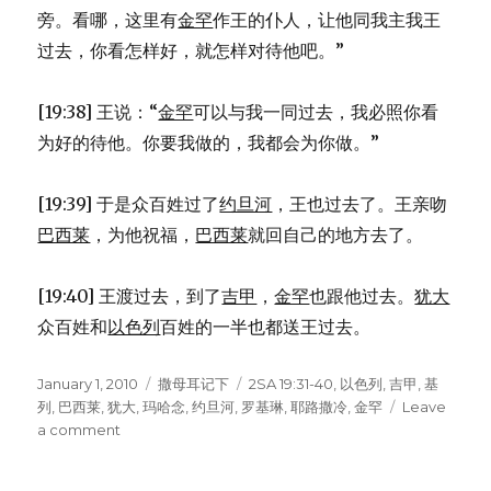
旁。看哪，这里有
金罕
作王的仆人，让他同我主我王
过去，你看怎样好，就怎样对待他吧。”
[19:38] 王说：“
金罕
可以与我一同过去，我必照你看
为好的待他。你要我做的，我都会为你做。”
[19:39] 于是众百姓过了
约旦河
，王也过去了。王亲吻
巴西莱
，为他祝福，
巴西莱
就回自己的地方去了。
[19:40] 王渡过去，到了
吉甲
，
金罕
也跟他过去。
犹大
众百姓和
以色列
百姓的一半也都送王过去。
Posted
January 1, 2010
Categories
撒母耳记下
Tags
2SA 19:31-40
,
以色列
,
吉甲
,
基
on
列
,
巴西莱
,
犹大
,
玛哈念
,
约旦河
,
罗基琳
,
耶路撒冷
,
金罕
Leave
a comment
on
大
卫