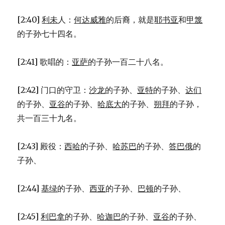
[2:40]
利未
人：
何达威雅
的后裔，就是
耶书亚
和
甲篾
的子孙七十四名。
[2:41] 歌唱的：
亚萨
的子孙一百二十八名。
[2:42] 门口的守卫：
沙龙
的子孙、
亚特
的子孙、
达们
的子孙、
亚谷
的子孙、
哈底大
的子孙、
朔拜
的子孙，
共一百三十九名。
[2:43] 殿役：
西哈
的子孙、
哈苏巴
的子孙、
答巴俄
的
子孙、
[2:44]
基绿
的子孙、
西亚
的子孙、
巴顿
的子孙、
[2:45]
利巴拿
的子孙、
哈迦巴
的子孙、
亚谷
的子孙、