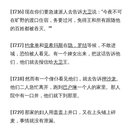
[17:16] 现在你们要急速派人去告诉
大卫
说：‘今夜不可
在旷野的渡口住宿，务要过河，免得王和所有跟随他
的百姓都被吞灭。’”
[17:17]
约拿单
和
亚希玛斯
在
隐．罗结
等候，不敢进
城，恐怕被人看见。有一个婢女出来，把这话告诉他
们，他们就去报信给
大卫
王。
[17:18] 然而有一个僮仆看见他们，就去告诉
押沙龙
。
他们二人急忙离开，跑到
巴户琳
一个人的家里。那人
院中有一口井，他们就下到那里。
[17:19] 那家的妇人用盖盖上井口，又在上头铺上碎
麦，事情就没有泄漏。