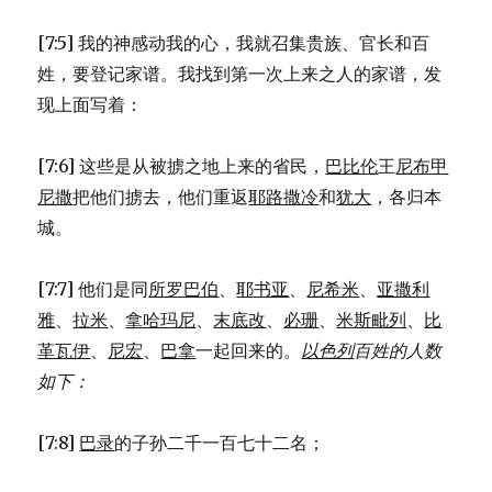
名
单
[7:5] 我的神感动我的心，我就召集贵族、官长和百
(EZR
姓，要登记家谱。我找到第一次上来之人的家谱，发
2:1-
70)
现上面写着：
[7:6] 这些是从被掳之地上来的省民，
巴比伦
王
尼布甲
尼撒
把他们掳去，他们重返
耶路撒冷
和
犹大
，各归本
城。
[7:7] 他们是同
所罗巴伯
、
耶书亚
、
尼希米
、
亚撒利
雅
、
拉米
、
拿哈玛尼
、
末底改
、
必珊
、
米斯毗列
、
比
革瓦伊
、
尼宏
、
巴拿
一起回来的。
以色列
百姓的人数
如下：
[7:8]
巴录
的子孙二千一百七十二名；