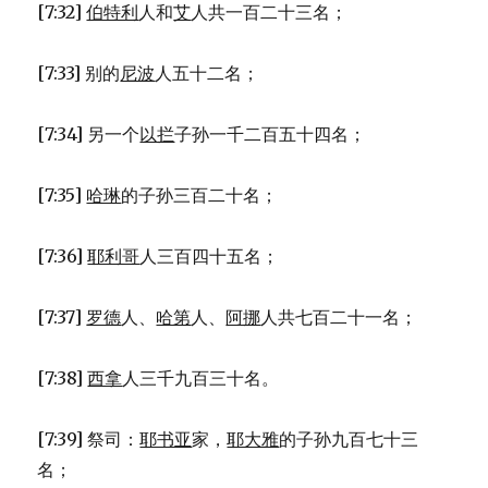
[7:32]
伯特利
人和
艾
人共一百二十三名；
[7:33] 别的
尼波
人五十二名；
[7:34] 另一个
以拦
子孙一千二百五十四名；
[7:35]
哈琳
的子孙三百二十名；
[7:36]
耶利哥
人三百四十五名；
[7:37]
罗德
人、
哈第
人、
阿挪
人共七百二十一名；
[7:38]
西拿
人三千九百三十名。
[7:39] 祭司：
耶书亚
家，
耶大雅
的子孙九百七十三
名；