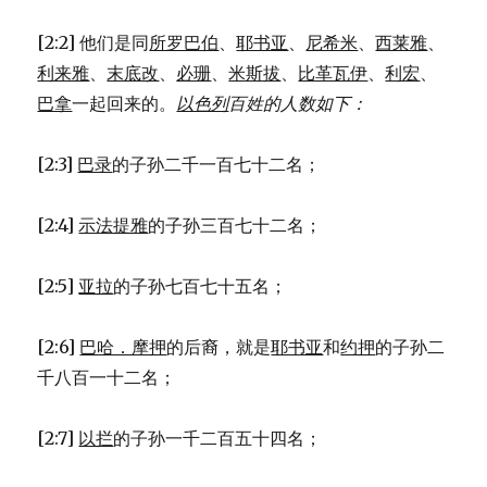
9)
[2:2] 他们是同
所罗巴伯
、
耶书亚
、
尼希米
、
西莱雅
、
利来雅
、
末底改
、
必珊
、
米斯拔
、
比革瓦伊
、
利宏
、
巴拿
一起回来的。
以色列
百姓的人数如下：
[2:3]
巴录
的子孙二千一百七十二名；
[2:4]
示法提雅
的子孙三百七十二名；
[2:5]
亚拉
的子孙七百七十五名；
[2:6]
巴哈．摩押
的后裔，就是
耶书亚
和
约押
的子孙二
千八百一十二名；
[2:7]
以拦
的子孙一千二百五十四名；