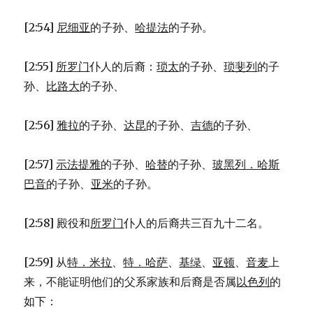
[2:54]
尼细亚
的子孙、
哈提法
的子孙。
[2:55]
所罗门
仆人的后裔：
琐太
的子孙、
琐斐列
的子
孙、
比路大
的子孙、
[2:56]
雅拉
的子孙、
达昆
的子孙、
吉德
的子孙、
[2:57]
示法提雅
的子孙、
哈替
的子孙、
玻黑列．哈斯
巴音
的子孙、
亚米
的子孙。
[2:58] 殿役和
所罗门
仆人的后裔共三百九十二名。
[2:59] 从
特．米拉
、
特．哈萨
、
基绿
、
亚顿
、
音麦
上
来，不能证明他们的父系家族和后裔是否属
以色列
的
如下：