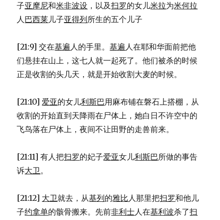
子
亚摩尼
和
米非波设
，以及
扫罗
的女儿
米拉
为
米何拉
人
巴西莱
儿子
亚得列
所生的五个儿子
[21:9] 交在
基遍
人的手里。
基遍
人在耶和华面前把他
们悬挂在山上，这七人就一起死了。他们被杀的时候
正是收割的头几天，就是开始收割大麦的时候。
[21:10]
爱亚
的女儿
利斯巴
用麻布铺在磐石上搭棚，从
收割的开始直到天降雨在尸体上，她白日不许空中的
飞鸟落在尸体上，夜间不让田野的走兽前来。
[21:11] 有人把
扫罗
的妃子
爱亚
女儿
利斯巴
所做的事告
诉
大卫
。
[21:12]
大卫
就去，从
基列
的
雅比
人那里把
扫罗
和他儿
子
约拿单
的骸骨搬来。先前
非利士
人在
基利波
杀了
扫