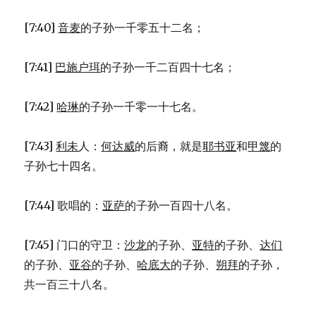
[7:40]
音麦
的子孙一千零五十二名；
[7:41]
巴施户珥
的子孙一千二百四十七名；
[7:42]
哈琳
的子孙一千零一十七名。
[7:43]
利未
人：
何达威
的后裔，就是
耶书亚
和
甲篾
的
子孙七十四名。
[7:44] 歌唱的：
亚萨
的子孙一百四十八名。
[7:45] 门口的守卫：
沙龙
的子孙、
亚特
的子孙、
达们
的子孙、
亚谷
的子孙、
哈底大
的子孙、
朔拜
的子孙，
共一百三十八名。