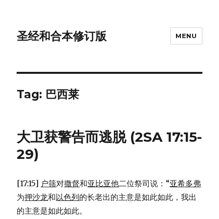
圣经和合本修订版
MENU
Tag: 巴西莱
大卫获警告而逃脱 (2SA 17:15-
29)
[17:15]
户筛
对
撒督
和
亚比亚他
二位祭司说：“
亚希多弗
为
押沙龙
和
以色列
的长老出的主意是如此如此，我出
的主意是如此如此。