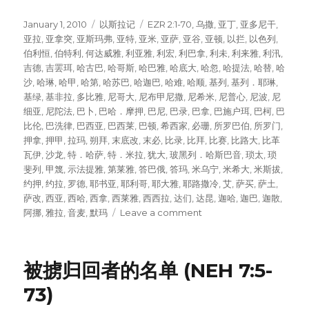
Posted
January 1, 2010
Categories
以斯拉记
Tags
EZR 2:1-70
,
乌撒
,
亚丁
,
亚多尼干
,
on
亚拉
,
亚拿突
,
亚斯玛弗
,
亚特
,
亚米
,
亚萨
,
亚谷
,
亚顿
,
以拦
,
以色列
,
伯利恒
,
伯特利
,
何达威雅
,
利亚雅
,
利宏
,
利巴拿
,
利未
,
利来雅
,
利汛
,
吉德
,
吉罢珥
,
哈古巴
,
哈哥斯
,
哈巴雅
,
哈底大
,
哈忽
,
哈提法
,
哈替
,
哈
沙
,
哈琳
,
哈甲
,
哈第
,
哈苏巴
,
哈迦巴
,
哈难
,
哈顺
,
基列
,
基列．耶琳
,
基绿
,
基非拉
,
多比雅
,
尼哥大
,
尼布甲尼撒
,
尼希米
,
尼普心
,
尼波
,
尼
细亚
,
尼陀法
,
巴卜
,
巴哈．摩押
,
巴尼
,
巴录
,
巴拿
,
巴施户珥
,
巴柯
,
巴
比伦
,
巴洗律
,
巴西亚
,
巴西莱
,
巴顿
,
希西家
,
必珊
,
所罗巴伯
,
所罗门
,
押拿
,
押甲
,
拉玛
,
朔拜
,
末底改
,
末必
,
比录
,
比拜
,
比赛
,
比路大
,
比革
瓦伊
,
沙龙
,
特．哈萨
,
特．米拉
,
犹大
,
玻黑列．哈斯巴音
,
琐太
,
琐
斐列
,
甲篾
,
示法提雅
,
第莱雅
,
答巴俄
,
答玛
,
米乌宁
,
米希大
,
米斯拔
,
约押
,
约拉
,
罗德
,
耶书亚
,
耶利哥
,
耶大雅
,
耶路撒冷
,
艾
,
萨买
,
萨土
,
萨改
,
西亚
,
西哈
,
西拿
,
西莱雅
,
西西拉
,
达们
,
达昆
,
迦哈
,
迦巴
,
迦散
,
阿挪
,
雅拉
,
音麦
,
默玛
Leave a comment
on
被
掳
归
被掳归回者的名单 (NEH 7:5-
回
者
73)
的