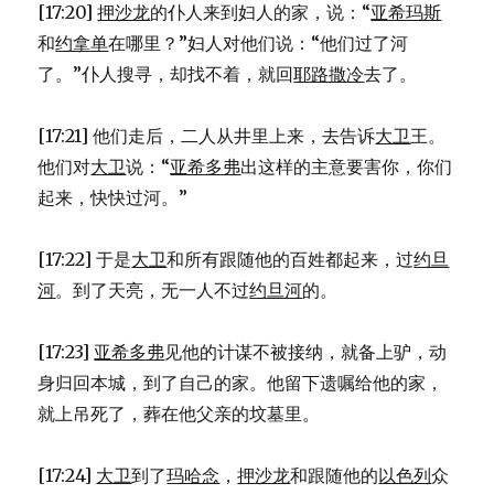
[17:20]
押沙龙
的仆人来到妇人的家，说：“
亚希玛斯
和
约拿单
在哪里？”妇人对他们说：“他们过了河
了。”仆人搜寻，却找不着，就回
耶路撒冷
去了。
[17:21] 他们走后，二人从井里上来，去告诉
大卫
王。
他们对
大卫
说：“
亚希多弗
出这样的主意要害你，你们
起来，快快过河。”
[17:22] 于是
大卫
和所有跟随他的百姓都起来，过
约旦
河
。到了天亮，无一人不过
约旦河
的。
[17:23]
亚希多弗
见他的计谋不被接纳，就备上驴，动
身归回本城，到了自己的家。他留下遗嘱给他的家，
就上吊死了，葬在他父亲的坟墓里。
[17:24]
大卫
到了
玛哈念
，
押沙龙
和跟随他的
以色列
众