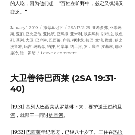
的人吃，因为他们想：“百姓在旷野中，必定又饥渴又
疲乏。”
Posted
January 1, 2010
Categories
撒母耳记下
Tags
2SA 17:15-29
,
亚希多弗
,
亚希玛
on
斯
,
亚扪
,
亚比亚他
,
亚比该
,
亚玛撒
,
亚米利
,
以实玛利
,
以特拉
,
以色
列
,
基列
,
大卫
,
巴户琳
,
巴西莱
,
户筛
,
押沙龙
,
拉巴
,
拿辖
,
撒督
,
朔比
,
洗鲁雅
,
玛吉
,
玛哈念
,
约押
,
约拿单
,
约旦河
,
罗．底巴
,
罗基琳
,
耶路
撒冷
,
隐．罗结
Leave a comment
on
大
卫
获
大卫善待巴西莱 (2SA 19:31-
警
告
40)
而
逃
脱
[19:31]
基列
人
巴西莱
从
罗基琳
下来，要护送王过
约旦
(2SA
河
，就跟王一同过
约旦河
。
17:15-
29)
[19:32]
巴西莱
年纪老迈，已经八十岁了。王住在
玛哈