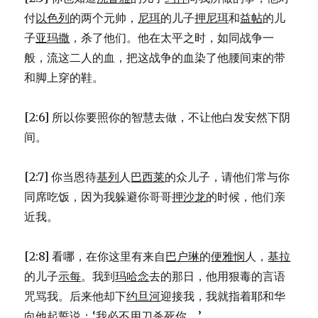
付
以色列
的两个元帅，
尼珥
的儿子
押尼珥
和
益帖
的儿
子
亚玛撒
，杀了他们。他在太平之时，如同战争一
般，流这二人的血，把这战争的血染了他腰间束的带
和脚上穿的鞋。
[2:6] 所以你要照你的智慧去做，不让他白发安然下阴
间。
[2:7] 你当恩待
基列
人
巴西莱
的众儿子，请他们常与你
同席吃饭，因为我躲避你哥哥
押沙龙
的时候，他们亲
近我。
[2:8] 看哪，在你这里有来自
巴户琳
的
便雅悯
人，
基拉
的儿子
示每
。我到
玛哈念
去的那日，他用狠毒的言语
咒骂我。后来他却下
约旦河
迎接我，我就指着耶和华
向他起誓说：‘我必不用刀杀死你。’