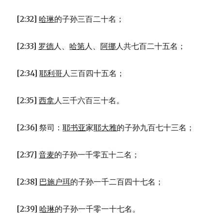
[2:32]
哈琳
的子孙三百二十名；
[2:33]
罗德
人、
哈第
人、
阿挪
人共七百二十五名；
[2:34]
耶利哥
人三百四十五名；
[2:35]
西拿
人三千六百三十名。
[2:36] 祭司：
耶书亚
家
耶大雅
的子孙九百七十三名；
[2:37]
音麦
的子孙一千零五十二名；
[2:38]
巴施户珥
的子孙一千二百四十七名；
[2:39]
哈琳
的子孙一千零一十七名。