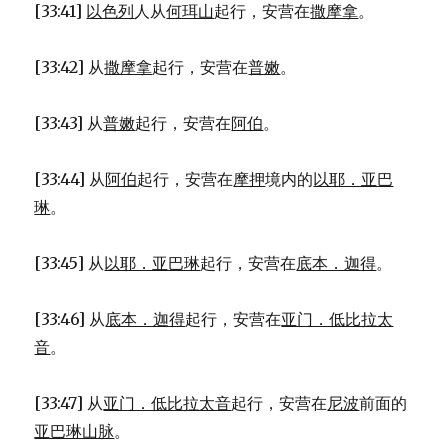
[33:41]
以色列
人从
何珥山
起行，安营在
撒摩拿
。
[33:42] 从
撒摩拿
起行，安营在
普嫩
。
[33:43] 从
普嫩
起行，安营在
阿伯
。
[33:44] 从
阿伯
起行，安营在
摩押
境内的
以耶．亚巴
琳
。
[33:45] 从
以耶．亚巴琳
起行，安营在
底本．迦得
。
[33:46] 从
底本．迦得
起行，安营在
亚门．低比拉太
音
。
[33:47] 从
亚门．低比拉太音
起行，安营在
尼波
前面的
亚巴琳山脉
。