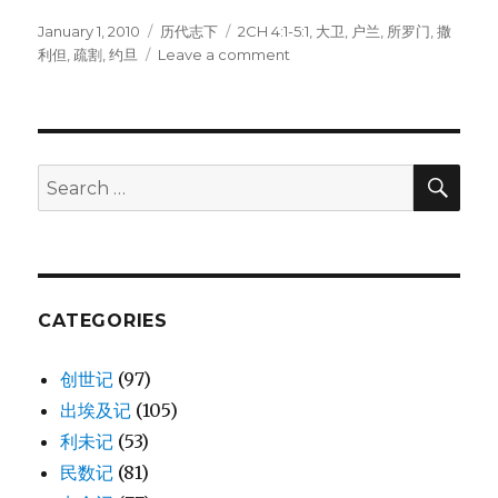
Posted
January 1, 2010
Categories
历代志下
Tags
2CH 4:1-5:1
,
大卫
,
户兰
,
所罗门
,
撒
on
利但
,
疏割
,
约旦
Leave a comment
on
圣
殿
的
设
备
SE
Search
(2CH
for:
4:1-
5:1)
CATEGORIES
创世记
(97)
出埃及记
(105)
利未记
(53)
民数记
(81)