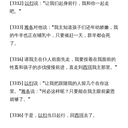
[33:12]
以扫
说：“让我们起身前行，我和你一起走
吧。”
[33:13]
雅各
对他说：“我主知道孩子们还年幼娇嫩，我
的牛羊也正在哺乳中，只要催赶一天，群羊都会死
了。
[33:14] 请我主在仆人前面先走，我要按着在我面前的
牲畜和孩子的步伐慢慢前进，直走到
西珥
我主那里。”
[33:15]
以扫
说：“让我把跟随我的人留几个在你这
里。”
雅各
说：“何必这样呢？只要能在我主眼前蒙恩
就够了。”
[33:16] 于是，
以扫
当日起行，回
西珥
去了。