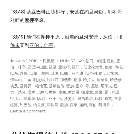
[33:48] 从
亚巴琳山脉
起行，安营在
约旦河
边，
耶利哥
对面的
摩押
平原。
[33:49] 他们在
摩押
平原，沿着
约旦河
安营，从
伯．耶
施末
直到
亚伯．什亭
。
Posted
January 1, 2010
Categories
民数记
Tags
NUM 33:1-49
,
临门．帕烈
,
亚伦
,
亚
on
伯．什亭
,
亚巴琳山脉
,
亚录
,
亚拉得
,
亚门．低比拉太音
,
他哈
,
他拉
,
以东
,
以倘
,
以旬．迦别
,
以琳
,
以耶．亚巴琳
,
以色列
,
伯．耶施末
,
何珥山
,
兰塞
,
利提玛
,
利非订
,
加低斯
,
勒撒
,
哈拉大
,
哈摩拿
,
哈洗录
,
埃及
,
基博罗．哈他瓦
,
基希拉他
,
密加
,
密夺
,
寻
,
尼波
,
尼革夫
,
巴
力．洗分
,
底本．迦得
,
摩押
,
摩西
,
摩西录
,
撒摩拿
,
普嫩
,
曷．哈及
甲
,
比．哈希录
,
比尼．亚干
,
汛
,
沙斐山
,
玛吉希录
,
玛拉
,
疏割
,
立拿
,
红海
,
约巴他
,
约旦河
,
耶利哥
,
脱加
,
西奈
,
迦南
,
阿伯
,
阿博拿
Leave a comment
on
从
埃
及