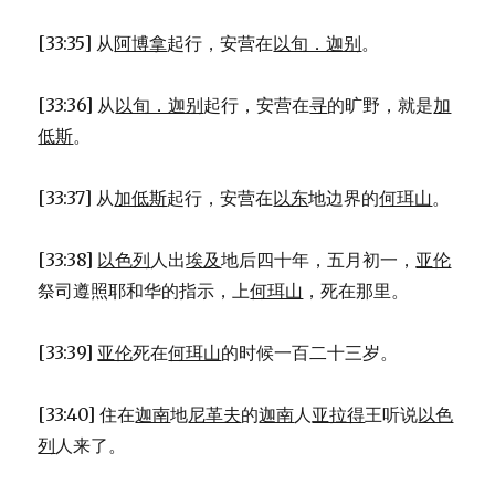
[33:35] 从
阿博拿
起行，安营在
以旬．迦别
。
[33:36] 从
以旬．迦别
起行，安营在
寻
的旷野，就是
加
低斯
。
[33:37] 从
加低斯
起行，安营在
以东
地边界的
何珥山
。
[33:38]
以色列
人出
埃及
地后四十年，五月初一，
亚伦
祭司遵照耶和华的指示，上
何珥山
，死在那里。
[33:39]
亚伦
死在
何珥山
的时候一百二十三岁。
[33:40] 住在
迦南
地
尼革夫
的
迦南
人
亚拉得
王听说
以色
列
人来了。