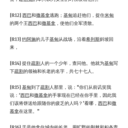
[8:12]
西巴
和
撒慕拿
逃跑；
基甸
追赶他们，捉住
米甸
的两个王
西巴
和
撒慕拿
，使他们全军溃散。
[8:13]
约阿施
的儿子
基甸
从战场，沿着
希列斯
斜坡回
来，
[8:14] 捉住
疏割
人的一个少年，查问他。他就为
基甸
写
下
疏割
的领袖和长老的名字，共七十七人。
[8:15]
基甸
到了
疏割
人那里，说：“你们从前讥笑我
说：‘
西巴
和
撒慕拿
的手掌现在已经在你手里，因此我
们该将饼送给跟随你的疲乏的人吗？’看哪，
西巴
和
撒
慕拿
在这里。”
[8:16] 于是他拿住城内的长老，用旷野的荆棘和枳条责