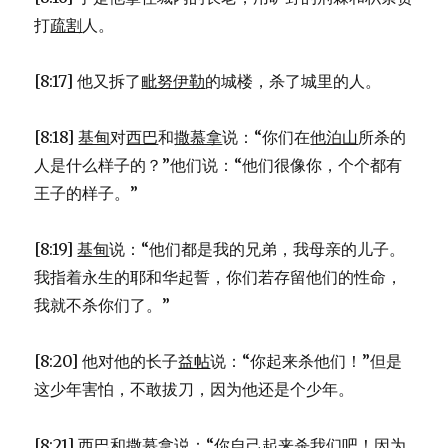
打
疏割
人。
[8:17] 他又拆了
毗努伊勒
的城楼，杀了城里的人。
[8:18]
基甸
对
西巴
和
撒慕拿
说：“你们在
他泊山
所杀的
人是什么样子的？”他们说：“他们很像你，个个都有
王子的样子。”
[8:19]
基甸
说：“他们都是我的兄弟，我母亲的儿子。
我指着永生的耶和华起誓，你们若存留他们的性命，
我就不杀你们了。”
[8:20] 他对他的长子
益帖
说：“你起来杀他们！”但是
这少年害怕，不敢拔刀，因为他还是个少年。
[8:21]
西巴
和
撒慕拿
说：“你自己起来杀我们吧！因为