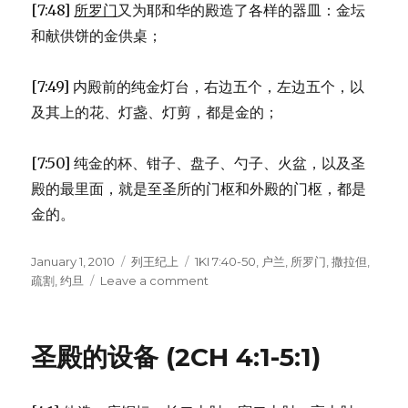
[7:48]
所罗门
又为耶和华的殿造了各样的器皿：金坛
和献供饼的金供桌；
[7:49] 内殿前的纯金灯台，右边五个，左边五个，以
及其上的花、灯盏、灯剪，都是金的；
[7:50] 纯金的杯、钳子、盘子、勺子、火盆，以及圣
殿的最里面，就是至圣所的门枢和外殿的门枢，都是
金的。
Posted
January 1, 2010
Categories
列王纪上
Tags
1KI 7:40-50
,
户兰
,
所罗门
,
撒拉但
,
on
疏割
,
约旦
Leave a comment
on
圣
殿
设
圣殿的设备 (2CH 4:1-5:1)
备
清
单