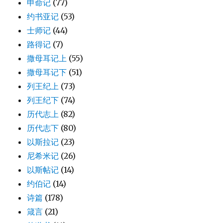
申命记
(77)
约书亚记
(53)
士师记
(44)
路得记
(7)
撒母耳记上
(55)
撒母耳记下
(51)
列王纪上
(73)
列王纪下
(74)
历代志上
(82)
历代志下
(80)
以斯拉记
(23)
尼希米记
(26)
以斯帖记
(14)
约伯记
(14)
诗篇
(178)
箴言
(21)