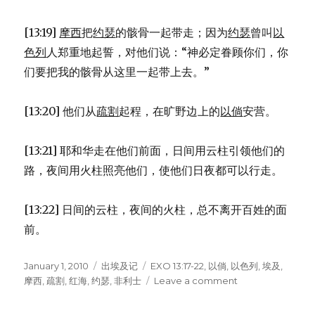
[13:19]
摩西
把
约瑟
的骸骨一起带走；因为
约瑟
曾叫
以
色列
人郑重地起誓，对他们说：“神必定眷顾你们，你
们要把我的骸骨从这里一起带上去。”
[13:20] 他们从
疏割
起程，在旷野边上的
以倘
安营。
[13:21] 耶和华走在他们前面，日间用云柱引领他们的
路，夜间用火柱照亮他们，使他们日夜都可以行走。
[13:22] 日间的云柱，夜间的火柱，总不离开百姓的面
前。
Posted
January 1, 2010
Categories
出埃及记
Tags
EXO 13:17-22
,
以倘
,
以色列
,
埃及
,
on
摩西
,
疏割
,
红海
,
约瑟
,
非利士
Leave a comment
on
云
柱