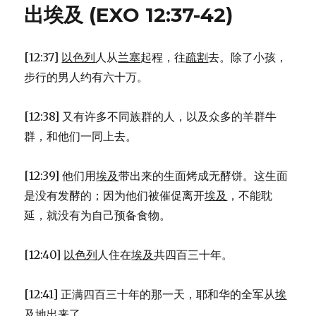
和
出埃及 (EXO 12:37-42)
以
扫
相
[12:37]
以色列
人从
兰塞
起程，往
疏割
去。除了小孩，
见
(GEN
步行的男人约有六十万。
33:1-
20)
[12:38] 又有许多不同族群的人，以及众多的羊群牛
群，和他们一同上去。
[12:39] 他们用
埃及
带出来的生面烤成无酵饼。这生面
是没有发酵的；因为他们被催促离开
埃及
，不能耽
延，就没有为自己预备食物。
[12:40]
以色列
人住在
埃及
共四百三十年。
[12:41] 正满四百三十年的那一天，耶和华的全军从
埃
及
地出来了。