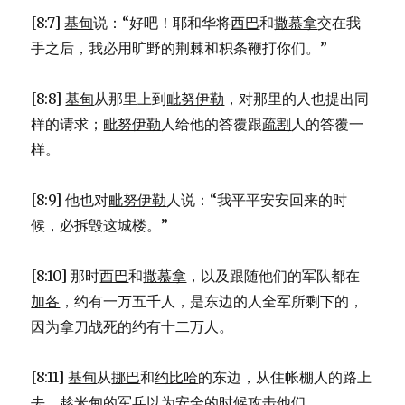
[8:7]
基甸
说：“好吧！耶和华将
西巴
和
撒慕拿
交在我
手之后，我必用旷野的荆棘和枳条鞭打你们。”
[8:8]
基甸
从那里上到
毗努伊勒
，对那里的人也提出同
样的请求；
毗努伊勒
人给他的答覆跟
疏割
人的答覆一
样。
[8:9] 他也对
毗努伊勒
人说：“我平平安安回来的时
候，必拆毁这城楼。”
[8:10] 那时
西巴
和
撒慕拿
，以及跟随他们的军队都在
加各
，约有一万五千人，是东边的人全军所剩下的，
因为拿刀战死的约有十二万人。
[8:11]
基甸
从
挪巴
和
约比哈
的东边，从住帐棚人的路上
去，趁
米甸
的军兵以为安全的时候攻击他们。