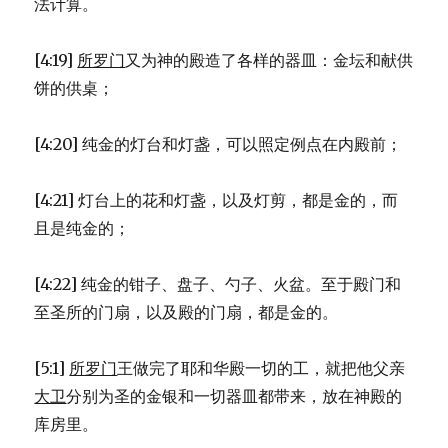
法计算。
[4:19]
所罗门
又为神的殿造了各样的器皿：金坛和献供
饼的供桌；
[4:20] 纯金的灯台和灯盏，可以照定例点在内殿前；
[4:21] 灯台上的花和灯盏，以及灯剪，都是金的，而
且是纯金的；
[4:22] 纯金的钳子、盘子、勺子、火盆。至于殿门和
至圣所的门扇，以及殿的门扇，都是金的。
[5:1]
所罗门
王做完了耶和华殿一切的工，就把他父亲
大卫
分别为圣的金银和一切器皿都带来，放在神殿的
库房里。