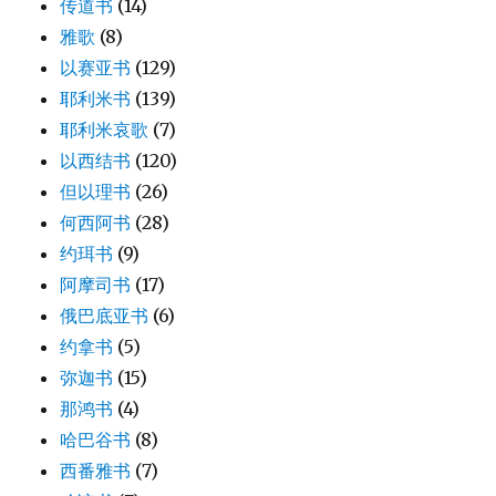
传道书
(14)
雅歌
(8)
以赛亚书
(129)
耶利米书
(139)
耶利米哀歌
(7)
以西结书
(120)
但以理书
(26)
何西阿书
(28)
约珥书
(9)
阿摩司书
(17)
俄巴底亚书
(6)
约拿书
(5)
弥迦书
(15)
那鸿书
(4)
哈巴谷书
(8)
西番雅书
(7)