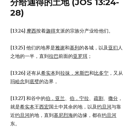
分给迦得的土地 (JOS 13:24-
到
摩
28)
押
(NUM
33:1-
[13:24]
摩西
按着
迦得
支派的宗族分产业给他们。
49)
[13:25] 他们的地界是
雅谢
和
基列
的各城，以及
亚扪
人
之地的一半，直到
拉巴
前面的
亚罗珥
；
[13:26] 还有从
希实本
到
拉抹．米斯巴
和
比多宁
，又从
玛哈念
到
底璧
的边界，
[13:27] 和谷中的
伯．亚兰
、
伯．宁拉
、
疏割
、
撒分
，
就是
希实本
王
西宏
国土中其余的地，以及
约旦河
与靠
近
约旦河
的地，直到
基尼烈海
的边缘，都在
约旦河
东。