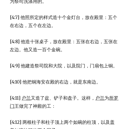
为祭司洗涤用的。
[4:7] 他照所定的样式造十个金灯台，放在殿里：五个
在右边，五个在左边。
[4:8] 他造十张桌子，放在殿里：五张在右边，五张在
左边。他又造一百个金碗。
[4:9] 他建造祭司院和大院，以及院门，门扇包上铜。
[4:10] 他把铜海安在殿的右边，就是东南边。
[4:11]
户兰
又造了盆、铲子和盘子。这样，
户兰
为
所罗
门
王做完了神殿的工：
[4:12] 两根柱子和柱子顶上两个如碗的柱顶，以及盖