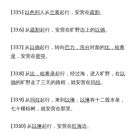
[33:5]
以色列
人从
兰塞
起行，安营在
疏割
。
[33:6] 从
疏割
起行，安营在旷野边上的
以倘
。
[33:7] 从
以倘
起行，转向
巴力．洗分
对面的
比．哈希
录
，安营在
密夺
。
[33:8] 从
比．哈希录
起行，经过海，进入旷野，在
以
倘
的旷野走了三天的路程，就安营在
玛拉
。
[33:9] 从
玛拉
起行，来到
以琳
，
以琳
有十二股水泉，
七十棵棕树，就安营在那里。
[33:10] 从
以琳
起行，安营在
红海
边。