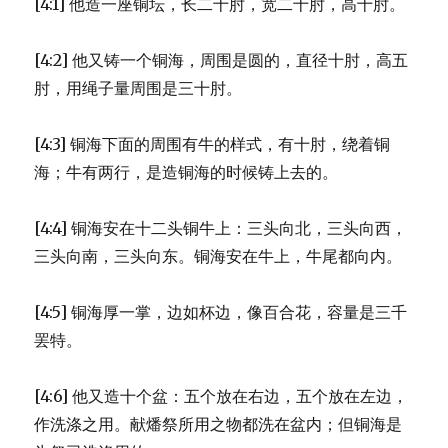
[4:1] 他造一座铜坛，长二十肘，宽二十肘，高十肘。
(1KI
7:40-
50)
[4:2] 他又铸一个铜海，周围是圆的，直径十肘，高五
肘，用绳子量周围是三十肘。
[4:3] 铜海下面的周围有牛的样式，有十肘，绕着铜
海；牛有两行，是造铜海的时候铸上去的。
[4:4] 铜海安在十二头铜牛上：三头向北，三头向西，
三头向南，三头向东。铜海安在牛上，牛尾都向内。
[4:5] 铜海厚一掌，边如杯边，像百合花，容量是三千
罢特。
[4:6] 他又造十个盆：五个放在右边，五个放在左边，
作洗涤之用。献燔祭所用之物都洗在盆内；但铜海是