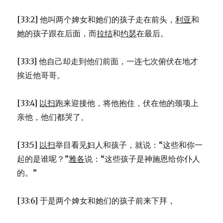
[33:2] 他叫两个婢女和她们的孩子走在前头，
利亚
和
她的孩子跟在后面，而
拉结
和
约瑟
在最后。
[33:3] 他自己却走到他们前面，一连七次俯伏在地才
挨近他哥哥。
[33:4]
以扫
跑来迎接他，将他抱住，伏在他的颈项上
亲他，他们都哭了。
[33:5]
以扫
举目看见妇人和孩子，就说：“这些和你一
起的是谁呢？”
雅各
说：“这些孩子是神施恩给你仆人
的。”
[33:6] 于是两个婢女和她们的孩子前来下拜，