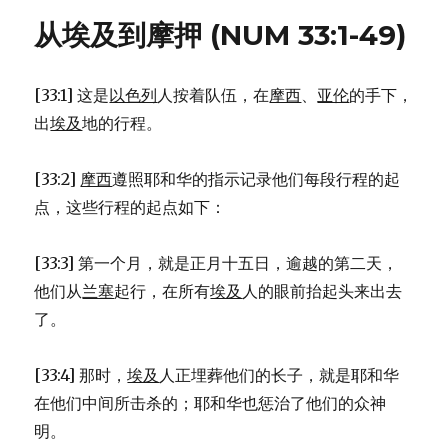
和
从埃及到摩押 (NUM 33:1-49)
火
柱
(EXO
[33:1] 这是
以色列
人按着队伍，在
摩西
、
亚伦
的手下，
13:17-
22)
出
埃及
地的行程。
[33:2]
摩西
遵照耶和华的指示记录他们每段行程的起
点，这些行程的起点如下：
[33:3] 第一个月，就是正月十五日，逾越的第二天，
他们从
兰塞
起行，在所有
埃及
人的眼前抬起头来出去
了。
[33:4] 那时，
埃及
人正埋葬他们的长子，就是耶和华
在他们中间所击杀的；耶和华也惩治了他们的众神
明。