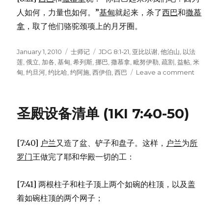
人如何，力量也如何。”
基甸
就起来，杀了
西巴
和
撒慕
拿
，取了他们骆驼颈项上的月牙圈。
Posted
January 1, 2010
Categories
士师记
Tags
JDG 8:1-21
,
亚比以谢
,
他泊山
,
以法
on
莲
,
俄立
,
加各
,
基甸
,
希列斯
,
挪巴
,
撒慕拿
,
毗努伊勒
,
疏割
,
益帖
,
米
甸
,
约旦河
,
约比哈
,
约阿施
,
西伊伯
,
西巴
Leave a comment
on
基
甸
追
圣殿设备清单 (1KI 7:40-50)
赶
米
甸
[7:40]
户兰
又造了盆、铲子和盘子。这样，
户兰
为
所
王
(JDG
罗门
王做完了耶和华殿一切的工：
8:1-
21)
[7:41] 两根柱子和柱子顶上两个如碗的柱顶，以及盖
着如碗柱顶的两个网子；