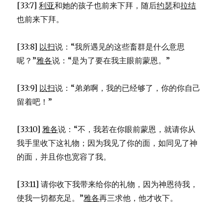
[33:7]
利亚
和她的孩子也前来下拜，随后
约瑟
和
拉结
也前来下拜。
[33:8]
以扫
说：“我所遇见的这些畜群是什么意思
呢？”
雅各
说：“是为了要在我主眼前蒙恩。”
[33:9]
以扫
说：“弟弟啊，我的已经够了，你的你自己
留着吧！”
[33:10]
雅各
说：“不，我若在你眼前蒙恩，就请你从
我手里收下这礼物；因为我见了你的面，如同见了神
的面，并且你也宽容了我。
[33:11] 请你收下我带来给你的礼物，因为神恩待我，
使我一切都充足。”
雅各
再三求他，他才收下。