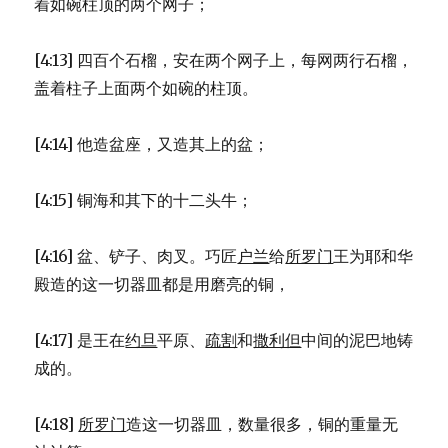
着如碗柱顶的两个网子；
[4:13] 四百个石榴，安在两个网子上，每网两行石榴，
盖着柱子上面两个如碗的柱顶。
[4:14] 他造盆座，又造其上的盆；
[4:15] 铜海和其下的十二头牛；
[4:16] 盆、铲子、肉叉。巧匠
户兰
给
所罗门
王为耶和华
殿造的这一切器皿都是用磨亮的铜，
[4:17] 是王在
约旦
平原、
疏割
和
撒利但
中间的泥巴地铸
成的。
[4:18]
所罗门
造这一切器皿，数量很多，铜的重量无