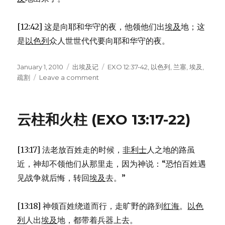
[12:42] 这是向耶和华守的夜，他领他们出
埃及
地；这
是
以色列
众人世世代代要向耶和华守的夜。
Posted
January 1, 2010
Categories
出埃及记
Tags
EXO 12:37-42
,
以色列
,
兰塞
,
埃及
,
on
疏割
Leave a comment
on
出
埃
及
云柱和火柱 (EXO 13:17-22)
(EXO
12:37-
42)
[13:17] 法老放百姓走的时候，
非利士
人之地的路虽
近，神却不领他们从那里走，因为神说：“恐怕百姓遇
见战争就后悔，转回
埃及
去。”
[13:18] 神领百姓绕道而行，走旷野的路到
红海
。
以色
列
人出
埃及
地，都带着兵器上去。