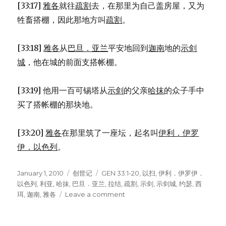
[33:17]
雅各
就往
疏割
去，在那里为自己盖房屋，又为
牲畜搭棚，因此那地方叫
疏割
。
[33:18]
雅各
从
巴旦．亚兰
平安地回到
迦南
地的
示剑
城
，他在城的前面支搭帐棚。
[33:19] 他用一百可锡塔从
示剑
的父亲
哈抹
的众子手中
买了搭帐棚的那块地。
[33:20]
雅各
在那里筑了一座坛，起名叫
伊利．伊罗
伊．以色列
。
Posted
January 1, 2010
Categories
创世记
Tags
GEN 33:1-20
,
以扫
,
伊利．伊罗伊．
on
以色列
,
利亚
,
哈抹
,
巴旦．亚兰
,
拉结
,
疏割
,
示剑
,
示剑城
,
约瑟
,
西
珥
,
迦南
,
雅各
Leave a comment
on
雅
各