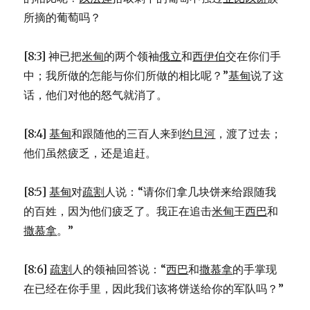
所摘的葡萄吗？
[8:3] 神已把
米甸
的两个领袖
俄立
和
西伊伯
交在你们手
中；我所做的怎能与你们所做的相比呢？”
基甸
说了这
话，他们对他的怒气就消了。
[8:4]
基甸
和跟随他的三百人来到
约旦河
，渡了过去；
他们虽然疲乏，还是追赶。
[8:5]
基甸
对
疏割
人说：“请你们拿几块饼来给跟随我
的百姓，因为他们疲乏了。我正在追击
米甸
王
西巴
和
撒慕拿
。”
[8:6]
疏割
人的领袖回答说：“
西巴
和
撒慕拿
的手掌现
在已经在你手里，因此我们该将饼送给你的军队吗？”