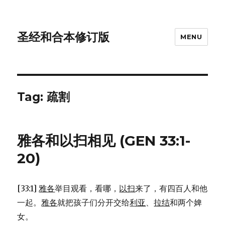
圣经和合本修订版
MENU
Tag: 疏割
雅各和以扫相见 (GEN 33:1-
20)
[33:1]
雅各
举目观看，看哪，
以扫
来了，有四百人和他
一起。
雅各
就把孩子们分开交给
利亚
、
拉结
和两个婢
女。