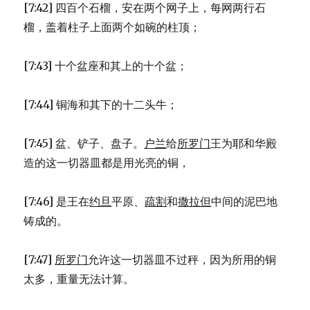
[7:42] 四百个石榴，安在两个网子上，每网两行石
榴，盖着柱子上面两个如碗的柱顶；
[7:43] 十个盆座和其上的十个盆；
[7:44] 铜海和其下的十二头牛；
[7:45] 盆、铲子、盘子。
户兰
给
所罗门
王为耶和华殿
造的这一切器皿都是用光亮的铜，
[7:46] 是王在
约旦
平原、
疏割
和
撒拉但
中间的泥巴地
铸成的。
[7:47]
所罗门
允许这一切器皿不过秤，因为所用的铜
太多，重量无法计算。