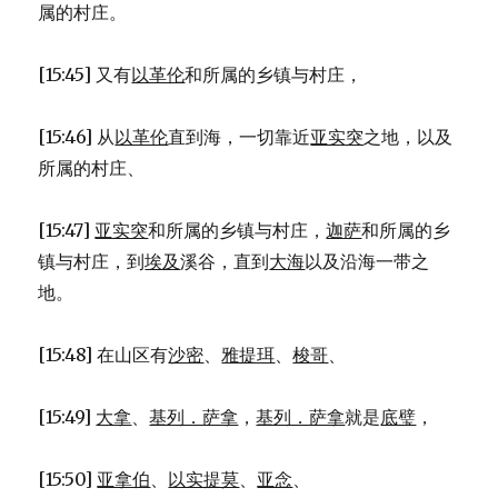
属的村庄。
[15:45] 又有
以革伦
和所属的乡镇与村庄，
[15:46] 从
以革伦
直到海，一切靠近
亚实突
之地，以及
所属的村庄、
[15:47]
亚实突
和所属的乡镇与村庄，
迦萨
和所属的乡
镇与村庄，到
埃及
溪谷，直到
大海
以及沿海一带之
地。
[15:48] 在山区有
沙密
、
雅提珥
、
梭哥
、
[15:49]
大拿
、
基列．萨拿
，
基列．萨拿
就是
底璧
，
[15:50]
亚拿伯
、
以实提莫
、
亚念
、