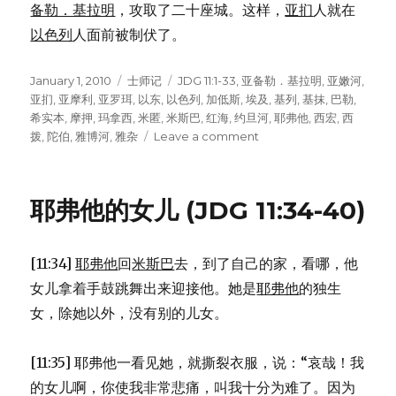
备勒．基拉明
，攻取了二十座城。这样，
亚扪
人就在
以色列
人面前被制伏了。
Posted
January 1, 2010
Categories
士师记
Tags
JDG 11:1-33
,
亚备勒．基拉明
,
亚嫩河
,
on
亚扪
,
亚摩利
,
亚罗珥
,
以东
,
以色列
,
加低斯
,
埃及
,
基列
,
基抹
,
巴勒
,
希实本
,
摩押
,
玛拿西
,
米匿
,
米斯巴
,
红海
,
约旦河
,
耶弗他
,
西宏
,
西
拨
,
陀伯
,
雅博河
,
雅杂
Leave a comment
on
耶
弗
他
耶弗他的女儿 (JDG 11:34-40)
的
出
生
[11:34]
耶弗他
回
米斯巴
去，到了自己的家，看哪，他
(JDG
11:1-
女儿拿着手鼓跳舞出来迎接他。她是
耶弗他
的独生
33)
女，除她以外，没有别的儿女。
[11:35] 耶弗他一看见她，就撕裂衣服，说：“哀哉！我
的女儿啊，你使我非常悲痛，叫我十分为难了。因为