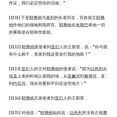
作证，我们必定照你的话做。”
[11:11] 于是
耶弗他
与
基列
的长老同去，百姓就立
耶弗
他
作他们的领袖和指挥官。
耶弗他
在
米斯巴
将他一切
的事陈述在耶和华面前。
[11:12]
耶弗他
派使者到
亚扪
人的王那里，说：“你与我
有什么相干，竟来到我这里攻打我的地呢？”
[11:13]
亚扪
人的王对
耶弗他
的使者说：“因为
以色列
从
埃及
上来的时候占据我的地，从
亚嫩河
到
雅博河
，直
到
约旦河
。现在你要和平归还这些地方！”
[11:14]
耶弗他
又派使者到
亚扪
人的王那里，
[11:15] 对他说：“
耶弗他
如此说：
以色列
并没有占据
摩