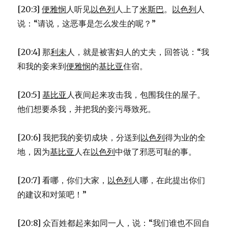
[20:3]
便雅悯
人听见
以色列
人上了
米斯巴
。
以色列
人
说：“请说，这恶事是怎么发生的呢？”
[20:4] 那
利未
人，就是被害妇人的丈夫，回答说：“我
和我的妾来到
便雅悯
的
基比亚
住宿。
[20:5]
基比亚
人夜间起来攻击我，包围我住的屋子。
他们想要杀我，并把我的妾污辱致死。
[20:6] 我把我的妾切成块，分送到
以色列
得为业的全
地，因为
基比亚
人在
以色列
中做了邪恶可耻的事。
[20:7] 看哪，你们大家，
以色列
人哪，在此提出你们
的建议和对策吧！”
[20:8] 众百姓都起来如同一人，说：“我们谁也不回自