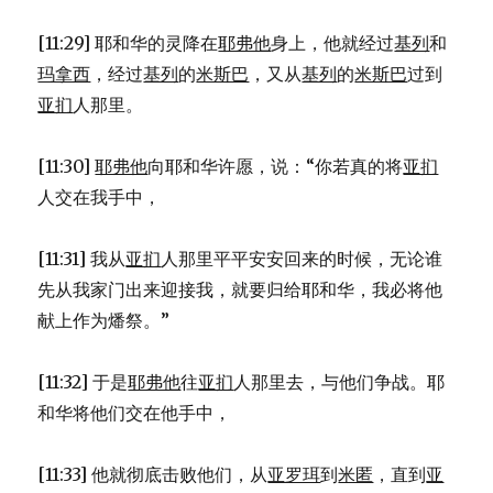
[11:29] 耶和华的灵降在
耶弗他
身上，他就经过
基列
和
玛拿西
，经过
基列
的
米斯巴
，又从
基列
的
米斯巴
过到
亚扪
人那里。
[11:30]
耶弗他
向耶和华许愿，说：“你若真的将
亚扪
人交在我手中，
[11:31] 我从
亚扪
人那里平平安安回来的时候，无论谁
先从我家门出来迎接我，就要归给耶和华，我必将他
献上作为燔祭。”
[11:32] 于是
耶弗他
往
亚扪
人那里去，与他们争战。耶
和华将他们交在他手中，
[11:33] 他就彻底击败他们，从
亚罗珥
到
米匿
，直到
亚