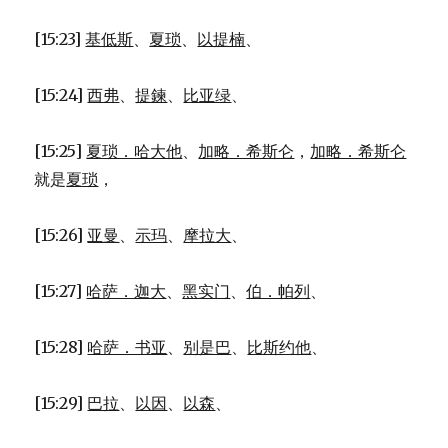
[15:23]
基低斯
、
夏琐
、
以提楠
、
[15:24]
西弗
、
提鍊
、
比亚绿
、
[15:25]
夏琐．哈大他
、
加略．希斯仑
，
加略．希斯仑
就是
夏琐
，
[15:26]
亚曼
、
示玛
、
摩拉大
、
[15:27]
哈萨．迦大
、
黑实门
、
伯．帕列
、
[15:28]
哈萨．书亚
、
别是巴
、
比斯约他
、
[15:29]
巴拉
、
以因
、
以森
、