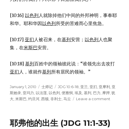
[10:16]
以色列
人就除掉他们中间的外邦神明，事奉耶
和华。耶和华因
以色列
所受的苦难而心里焦急。
[10:17]
亚扪
人被召来，在
基列
安营；
以色列
人也聚
集，在
米斯巴
安营。
[10:18]
基列
百姓中的领袖彼此说：“谁领先出去攻打
亚扪
人，谁就作
基列
所有居民的领袖。”
Posted
January 1, 2010
Categories
士师记
Tags
JDG 10:6-18
,
亚兰
,
亚扪
,
亚摩利
,
亚
on
斯她录
,
亚玛力
,
以法莲
,
以色列
,
便雅悯
,
埃及
,
基列
,
巴力
,
摩押
,
犹
大
,
米斯巴
,
约旦河
,
西顿
,
非利士
,
马云
Leave a comment
on
耶
弗
他
耶弗他的出生 (JDG 11:1-33)
(JDG