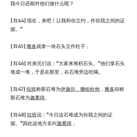
我今日还能对他们做什么呢？
[31:44] 现在，来吧！让我和你立约，作你我之间的证
据。”
[31:45]
雅各
就拿一块石头立作柱子，
[31:46] 对弟兄们说：“大家来堆积石头。”他们拿石头
堆成一堆，于是在那里，在石堆旁边吃喝。
[31:47]
拉班
称那石堆为
伊迦尔．撒哈杜他
，
雅各
却称
那石堆为
迦累得
。
[31:48]
拉班
说：“今日这石堆成为你我之间的证
据。”因此这地方名叫
迦累得
，