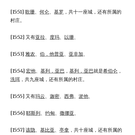
[15:51]
歌珊
、
何仑
、
基罗
，共十一座城，还有所属的
村庄。
[15:52] 又有
亚拉
、
度玛
、
以珊
、
[15:53]
雅农
、
伯．他普亚
、
亚非加
、
[15:54]
宏他
、
基列．亚巴
，
基列．亚巴
就是
希伯仑
，
洗珥
，共九座城，还有所属的村庄。
[15:55] 又有
玛云
、
迦密
、
西弗
、
淤他
、
[15:56]
耶斯列
、
约甸
、
撒挪亚
、
[15:57]
该隐
、
基比亚
、
亭拿
，共十座城，还有所属的