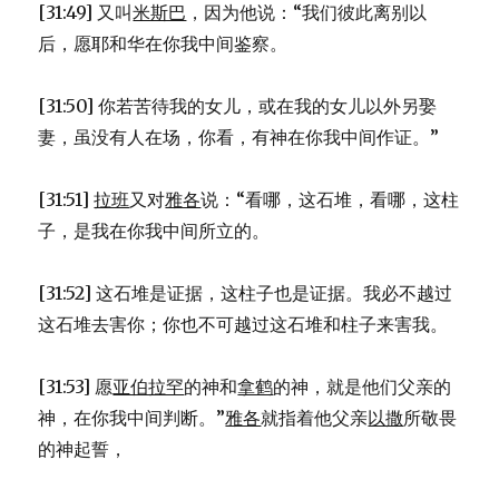
[31:49] 又叫
米斯巴
，因为他说：“我们彼此离别以
后，愿耶和华在你我中间鉴察。
[31:50] 你若苦待我的女儿，或在我的女儿以外另娶
妻，虽没有人在场，你看，有神在你我中间作证。”
[31:51]
拉班
又对
雅各
说：“看哪，这石堆，看哪，这柱
子，是我在你我中间所立的。
[31:52] 这石堆是证据，这柱子也是证据。我必不越过
这石堆去害你；你也不可越过这石堆和柱子来害我。
[31:53] 愿
亚伯拉罕
的神和
拿鹤
的神，就是他们父亲的
神，在你我中间判断。”
雅各
就指着他父亲
以撒
所敬畏
的神起誓，