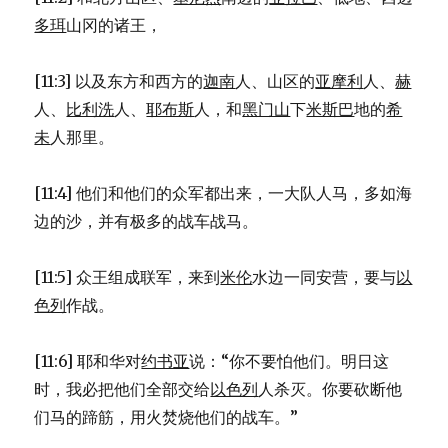
多珥
山冈的诸王，
[11:3] 以及东方和西方的
迦南
人、山区的
亚摩利
人、
赫
人、
比利洗
人、
耶布斯
人，和
黑门山
下
米斯巴
地的
希
未
人那里。
[11:4] 他们和他们的众军都出来，一大队人马，多如海
边的沙，并有极多的战车战马。
[11:5] 众王组成联军，来到
米伦
水边一同安营，要与
以
色列
作战。
[11:6] 耶和华对
约书亚
说：“你不要怕他们。明日这
时，我必把他们全部交给
以色列
人杀灭。你要砍断他
们马的蹄筋，用火焚烧他们的战车。”