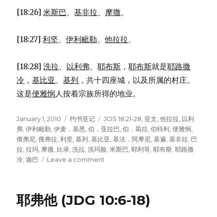
[18:26]
米斯巴
、
基非拉
、
摩撒
、
[18:27]
利坚
、
伊利毗勒
、
他拉拉
、
[18:28]
洗拉
、
以利弗
、
耶布斯
，
耶布斯
就是
耶路撒
冷
，
基比亚
、
基列
，共十四座城，以及所属的村庄。
这是
便雅悯
人按着宗族所得的地业。
Posted
January 1, 2010
Categories
约书亚记
Tags
JOS 18:21-28
,
亚文
,
他拉拉
,
以利
on
弗
,
伊利毗勒
,
伊麦．基悉
,
伯．亚拉巴
,
伯．曷拉
,
伯特利
,
便雅悯
,
俄弗尼
,
俄弗拉
,
利坚
,
基列
,
基比亚
,
基法．阿摩尼
,
基遍
,
基非拉
,
巴
拉
,
拉玛
,
摩撒
,
比录
,
洗拉
,
洗玛脸
,
米斯巴
,
耶利哥
,
耶布斯
,
耶路撒
冷
,
迦巴
Leave a comment
on
便
雅
悯
耶弗他 (JDG 10:6-18)
分
得