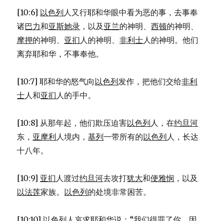
的
[10:6]
以色列
人又行耶和华眼中看为恶的事，去事奉
城
镇
诸
巴力
和
亚斯她录
，以及
亚兰
的神明、
西顿
的神明、
(JOS
摩押
的神明、
亚扪
人的神明、
非利士
人的神明。他们
18:21-
离弃耶和华，不事奉他。
28)
[10:7] 耶和华的怒气向
以色列
发作，把他们交给
非利
士
人和
亚扪
人的手中。
[10:8] 从那年起，他们欺压迫害
以色列
人，在
约旦河
东，
亚摩利
人境内，
基列
一带所有的
以色列
人，长达
十八年。
[10:9]
亚扪
人渡过
约旦河
去攻打
犹大
和
便雅悯
，以及
以法莲
家族。
以色列
的处境非常困苦。
[10:10]
以色列
人哀求耶和华说：“我们得罪了你，因