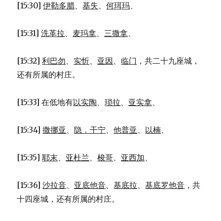
[15:30]
伊勒多腊
、
基失
、
何珥玛
、
[15:31]
洗革拉
、
麦玛拿
、
三撒拿
、
[15:32]
利巴勿
、
实忻
、
亚因
、
临门
，共二十九座城，
还有所属的村庄。
[15:33] 在低地有
以实陶
、
琐拉
、
亚实拿
、
[15:34]
撒挪亚
、
隐．干宁
、
他普亚
、
以楠
、
[15:35]
耶末
、
亚杜兰
、
梭哥
、
亚西加
、
[15:36]
沙拉音
、
亚底他音
、
基底拉
、
基底罗他音
，共
十四座城，还有所属的村庄。