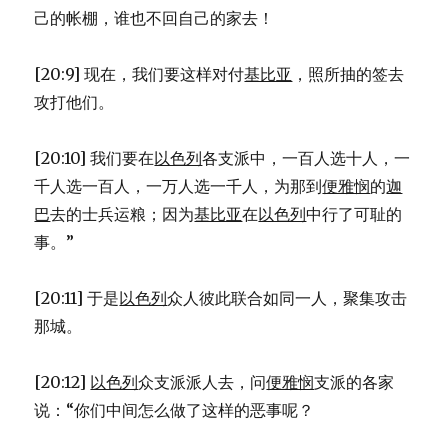
己的帐棚，谁也不回自己的家去！
[20:9] 现在，我们要这样对付
基比亚
，照所抽的签去
攻打他们。
[20:10] 我们要在
以色列
各支派中，一百人选十人，一
千人选一百人，一万人选一千人，为那到
便雅悯
的
迦
巴
去的士兵运粮；因为
基比亚
在
以色列
中行了可耻的
事。”
[20:11] 于是
以色列
众人彼此联合如同一人，聚集攻击
那城。
[20:12]
以色列
众支派派人去，问
便雅悯
支派的各家
说：“你们中间怎么做了这样的恶事呢？