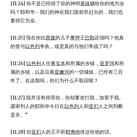
[11:24] 你不是已经得了你的神明
基抹
赐给你的地为业
吗？耶和华－我们的神在我们面前所赶出的，我们也
要得它为业。
[11:25] 现在你比
西拨
的儿子
摩押
王
巴勒
还强吗？他真
的曾与
以色列
争执，或是真的与他们争战了吗？
[11:26]
以色列
人住
希实本
和所属的乡镇，
亚罗珥
和所
属的乡镇，以及沿着
亚嫩河
的一切城镇，已经有三百
年了。在这期间，你们为什么不取回呢？
[11:27] 我并没有得罪你，你却要攻打我，加害于我。
愿审判人的耶和华今日在
以色列
人和
亚扪
人之间判断
是非。”
[11:28] 但
亚扪
人的王不听
耶弗他
传达给他的话。