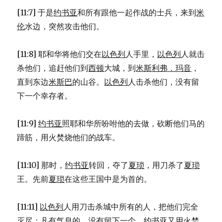
[11:7] 于是
约书亚
和所有跟他一起作战的士兵，来到
米
伦
水边，突然攻击他们。
[11:8] 耶和华将他们交在
以色列
人手里，
以色列
人就击
杀他们，追赶他们到
西顿
大城，到
米斯利弗．玛音
，
直到东边
米斯巴
的山谷。
以色列
人击杀他们，没有留
下一个幸存者。
[11:9]
约书亚
照耶和华所吩咐他的去做，砍断他们马的
蹄筋，用火焚烧他们的战车。
[11:10] 那时，
约书亚
转回，夺了
夏琐
，用刀杀了
夏琐
王。先前
夏琐
在这些王国中是为首的。
[11:11]
以色列
人用刀击杀城中所有的人，把他们完全
灭尽；凡有气息的，没有留下一个。
约书亚
又用火焚