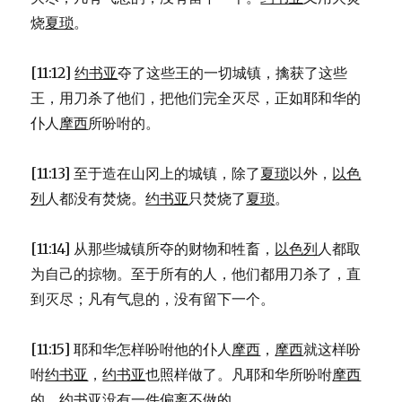
烧
夏琐
。
[11:12]
约书亚
夺了这些王的一切城镇，擒获了这些
王，用刀杀了他们，把他们完全灭尽，正如耶和华的
仆人
摩西
所吩咐的。
[11:13] 至于造在山冈上的城镇，除了
夏琐
以外，
以色
列
人都没有焚烧。
约书亚
只焚烧了
夏琐
。
[11:14] 从那些城镇所夺的财物和牲畜，
以色列
人都取
为自己的掠物。至于所有的人，他们都用刀杀了，直
到灭尽；凡有气息的，没有留下一个。
[11:15] 耶和华怎样吩咐他的仆人
摩西
，
摩西
就这样吩
咐
约书亚
，
约书亚
也照样做了。凡耶和华所吩咐
摩西
的，
约书亚
没有一件偏离不做的。