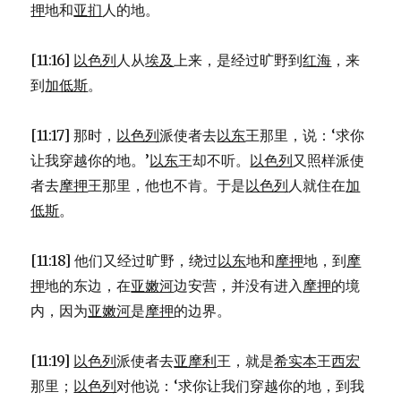
押
地和
亚扪
人的地。
[11:16]
以色列
人从
埃及
上来，是经过旷野到
红海
，来
到
加低斯
。
[11:17] 那时，
以色列
派使者去
以东
王那里，说：‘求你
让我穿越你的地。’
以东
王却不听。
以色列
又照样派使
者去
摩押
王那里，他也不肯。于是
以色列
人就住在
加
低斯
。
[11:18] 他们又经过旷野，绕过
以东
地和
摩押
地，到
摩
押
地的东边，在
亚嫩河
边安营，并没有进入
摩押
的境
内，因为
亚嫩河
是
摩押
的边界。
[11:19]
以色列
派使者去
亚摩利
王，就是
希实本
王
西宏
那里；
以色列
对他说：‘求你让我们穿越你的地，到我