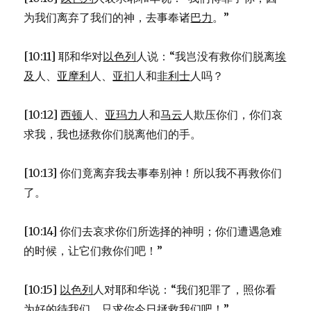
为我们离弃了我们的神，去事奉诸
巴力
。”
[10:11] 耶和华对
以色列
人说：“我岂没有救你们脱离
埃
及
人、
亚摩利
人、
亚扪
人和
非利士
人吗？
[10:12]
西顿
人、
亚玛力
人和
马云
人欺压你们，你们哀
求我，我也拯救你们脱离他们的手。
[10:13] 你们竟离弃我去事奉别神！所以我不再救你们
了。
[10:14] 你们去哀求你们所选择的神明；你们遭遇急难
的时候，让它们救你们吧！”
[10:15]
以色列
人对耶和华说：“我们犯罪了，照你看
为好的待我们，只求你今日拯救我们吧！”