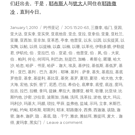
们赶出去。于是，
耶布斯
人与
犹大
人同住在
耶路撒
冷
，直到今日。
Posted
January 1, 2010
Categories
约书亚记
Tags
JOS 15:20-63
,
三撒拿
,
临门
,
亚因
,
on
亚大达
,
亚实拿
,
亚实突
,
亚底他音
,
亚念
,
亚拉
,
亚拿伯
,
亚曼
,
亚杜兰
,
亚珊
,
亚西加
,
亚非加
,
亚革悉
,
亭拿
,
他普亚
,
以东
,
以因
,
以实提莫
,
以
实陶
,
以帖
,
以得
,
以提楠
,
以森
,
以楠
,
以珊
,
以革伦
,
伊勒多腊
,
伊勒提
君
,
伊矶伦
,
伯．亚拉巴
,
伯．亚诺
,
伯．他普亚
,
伯．夙
,
伯．大衮
,
伯．帕列
,
何仑
,
何珥玛
,
利巴勿
,
别是巴
,
加略．希斯仑
,
匿珊
,
哈大
沙
,
哈忽
,
哈萨．书亚
,
哈萨．迦大
,
埃及
,
基伊拉
,
基低斯
,
基低罗
,
基
列．亚巴
,
基列．巴力
,
基列．耶琳
,
基列．萨拿
,
基失
,
基底拉
,
基底
罗他音
,
基拿
,
基提利
,
基比亚
,
基突
,
基罗
,
夏琐
,
夏琐．哈大他
,
大拿
,
大海
,
宏他
,
实忻
,
密丁
,
尼悉
,
巴拉
,
希伯仑
,
底摩拿
,
底璧
,
底连
,
度玛
,
拉吉
,
拉巴
,
拉幔
,
拿玛
,
提鍊
,
摩拉大
,
撒挪亚
,
梭哥
,
歌珊
,
比亚绿
,
比
斯约他
,
沙密
,
沙拉音
,
波斯加
,
洗楠
,
洗珥
,
洗革拉
,
淤他
,
犹大
,
玛云
,
玛利沙
,
玛基大
,
玛腊
,
琐拉
,
甲薛
,
益弗他
,
盐城
,
示玛
,
立拿
,
米斯巴
,
约帖
,
约甸
,
耶布斯
,
耶斯列
,
耶末
,
耶路撒冷
,
西弗
,
西迦迦
,
该隐
,
迦
密
,
迦本
,
迦萨
,
隐．基底
,
隐．干宁
,
雅农
,
雅姑珥
,
雅提珥
,
麦大．迦
得
,
麦玛拿
,
黑实门
Leave a comment
on
犹