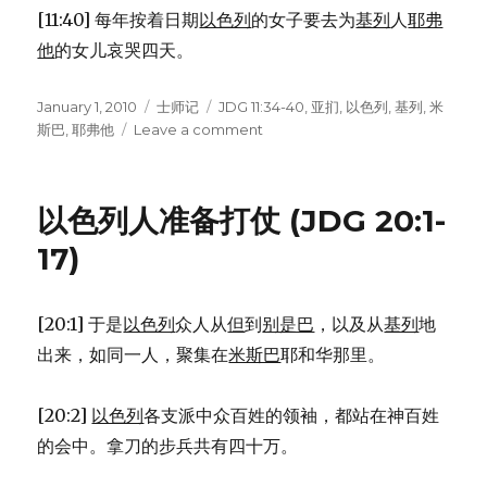
[11:40] 每年按着日期
以色列
的女子要去为
基列
人
耶弗
他
的女儿哀哭四天。
Posted
January 1, 2010
Categories
士师记
Tags
JDG 11:34-40
,
亚扪
,
以色列
,
基列
,
米
on
斯巴
,
耶弗他
Leave a comment
on
耶
弗
他
以色列人准备打仗 (JDG 20:1-
的
女
17)
儿
(JDG
11:34-
[20:1] 于是
以色列
众人从
但
到
别是巴
，以及从
基列
地
40)
出来，如同一人，聚集在
米斯巴
耶和华那里。
[20:2]
以色列
各支派中众百姓的领袖，都站在神百姓
的会中。拿刀的步兵共有四十万。