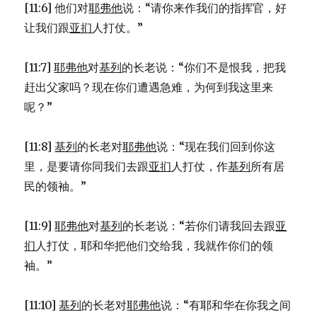
[11:6] 他们对
耶弗他
说：“请你来作我们的指挥官，好
让我们跟
亚扪
人打仗。”
[11:7]
耶弗他
对
基列
的长老说：“你们不是恨我，把我
赶出父家吗？现在你们遭遇急难，为何到我这里来
呢？”
[11:8]
基列
的长老对
耶弗他
说：“现在我们回到你这
里，是要请你同我们去跟
亚扪
人打仗，作
基列
所有居
民的领袖。”
[11:9]
耶弗他
对
基列
的长老说：“若你们请我回去跟
亚
扪
人打仗，耶和华把他们交给我，我就作你们的领
袖。”
[11:10]
基列
的长老对
耶弗他
说：“有耶和华在你我之间