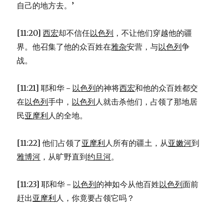
自己的地方去。’
[11:20]
西宏
却不信任
以色列
，不让他们穿越他的疆
界。他召集了他的众百姓在
雅杂
安营，与
以色列
争
战。
[11:21] 耶和华－
以色列
的神将
西宏
和他的众百姓都交
在
以色列
手中，
以色列
人就击杀他们，占领了那地居
民
亚摩利
人的全地。
[11:22] 他们占领了
亚摩利
人所有的疆土，从
亚嫩河
到
雅博河
，从旷野直到
约旦河
。
[11:23] 耶和华－
以色列
的神如今从他百姓
以色列
面前
赶出
亚摩利
人，你竟要占领它吗？