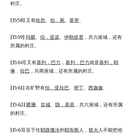
村庄。
[15:58] 又有
哈忽
、
伯．夙
、
基突
、
[15:59]
玛腊
、
伯．亚诺
、
伊勒提君
，共六座城，还有
所属的村庄。
[15:60] 又有
基列．巴力
，
基列．巴力
就是
基列．耶
琳
，
拉巴
，共两座城，还有所属的村庄。
[15:61] 在旷野有
伯．亚拉巴
、
密丁
、
西迦迦
、
[15:62]
匿珊
、
盐城
、
隐．基底
，共六座城，还有所属
的村庄。
[15:63] 至于住
耶路撒冷
的
耶布斯
人，
犹大
人不能把他