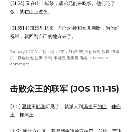
[31:54] 又在山上献祭，请弟兄们来吃饭。他们吃了
饭，就在山上过夜。
[31:55]
拉班
清早起来，与他外孙和女儿亲吻，为他们
祝福，就回到自己的地方去了。
Posted
January 1, 2010
Categories
创世记
Tags
GEN 31:43-55
,
亚伯拉罕
,
以撒
,
伊迦
on
尔．撒哈杜他
,
拉班
,
拿鹤
,
米斯巴
,
迦累得
,
雅各
Leave a
comment
on
雅
各
和
击败众王的联军 (JOS 11:1-15)
拉
班
立
[11:1]
夏琐
王
耶宾
听见了，就派人到
玛顿
王
约巴
、
伸仑
约
(GEN
王、
押煞
王，
31:43-
55)
[11:2] 和北方山区、
基尼烈
南边的
亚拉巴
、低地、西边