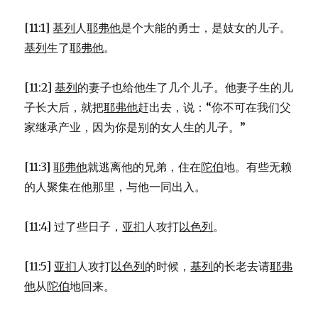
10:6-
18)
[11:1]
基列
人
耶弗他
是个大能的勇士，是妓女的儿子。
基列
生了
耶弗他
。
[11:2]
基列
的妻子也给他生了几个儿子。他妻子生的儿
子长大后，就把
耶弗他
赶出去，说：“你不可在我们父
家继承产业，因为你是别的女人生的儿子。”
[11:3]
耶弗他
就逃离他的兄弟，住在
陀伯
地。有些无赖
的人聚集在他那里，与他一同出入。
[11:4] 过了些日子，
亚扪
人攻打
以色列
。
[11:5]
亚扪
人攻打
以色列
的时候，
基列
的长老去请
耶弗
他
从
陀伯
地回来。