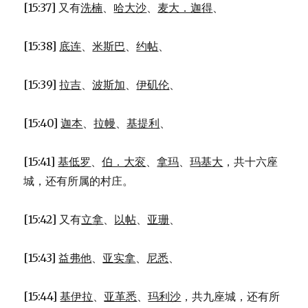
[15:37] 又有
洗楠
、
哈大沙
、
麦大．迦得
、
[15:38]
底连
、
米斯巴
、
约帖
、
[15:39]
拉吉
、
波斯加
、
伊矶伦
、
[15:40]
迦本
、
拉幔
、
基提利
、
[15:41]
基低罗
、
伯．大衮
、
拿玛
、
玛基大
，共十六座
城，还有所属的村庄。
[15:42] 又有
立拿
、
以帖
、
亚珊
、
[15:43]
益弗他
、
亚实拿
、
尼悉
、
[15:44]
基伊拉
、
亚革悉
、
玛利沙
，共九座城，还有所