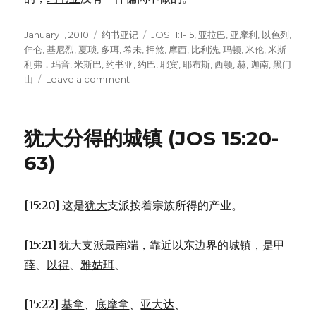
Posted
January 1, 2010
Categories
约书亚记
Tags
JOS 11:1-15
,
亚拉巴
,
亚摩利
,
以色列
,
on
伸仑
,
基尼烈
,
夏琐
,
多珥
,
希未
,
押煞
,
摩西
,
比利洗
,
玛顿
,
米伦
,
米斯
利弗．玛音
,
米斯巴
,
约书亚
,
约巴
,
耶宾
,
耶布斯
,
西顿
,
赫
,
迦南
,
黑门
山
Leave a comment
on
击
败
众
犹大分得的城镇 (JOS 15:20-
王
的
63)
联
军
(JOS
[15:20] 这是
犹大
支派按着宗族所得的产业。
11:1-
15)
[15:21]
犹大
支派最南端，靠近
以东
边界的城镇，是
甲
薛
、
以得
、
雅姑珥
、
[15:22]
基拿
、
底摩拿
、
亚大达
、