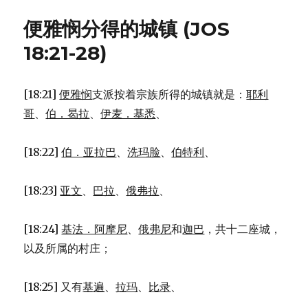
大
分
便雅悯分得的城镇 (JOS
得
的
18:21-28)
城
镇
(JOS
[18:21]
便雅悯
支派按着宗族所得的城镇就是：
耶利
15:20-
哥
、
伯．曷拉
、
伊麦．基悉
、
63)
[18:22]
伯．亚拉巴
、
洗玛脸
、
伯特利
、
[18:23]
亚文
、
巴拉
、
俄弗拉
、
[18:24]
基法．阿摩尼
、
俄弗尼
和
迦巴
，共十二座城，
以及所属的村庄；
[18:25] 又有
基遍
、
拉玛
、
比录
、