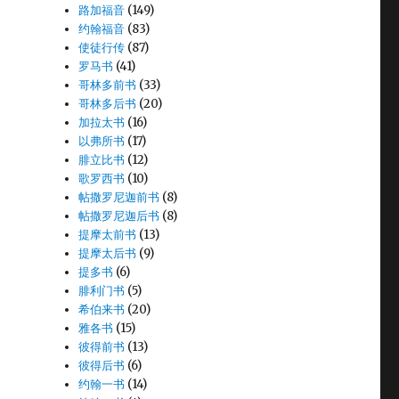
路加福音
(149)
约翰福音
(83)
使徒行传
(87)
罗马书
(41)
哥林多前书
(33)
哥林多后书
(20)
加拉太书
(16)
以弗所书
(17)
腓立比书
(12)
歌罗西书
(10)
帖撒罗尼迦前书
(8)
帖撒罗尼迦后书
(8)
提摩太前书
(13)
提摩太后书
(9)
提多书
(6)
腓利门书
(5)
希伯来书
(20)
雅各书
(15)
彼得前书
(13)
彼得后书
(6)
约翰一书
(14)