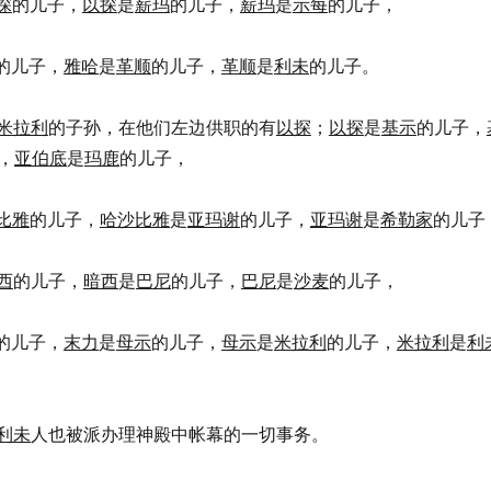
探
的儿子，
以探
是
薪玛
的儿子，
薪玛
是
示每
的儿子，
的儿子，
雅哈
是
革顺
的儿子，
革顺
是
利未
的儿子。
米拉利
的子孙，在他们左边供职的有
以探
；
以探
是
基示
的儿子，
，
亚伯底
是
玛鹿
的儿子，
比雅
的儿子，
哈沙比雅
是
亚玛谢
的儿子，
亚玛谢
是
希勒家
的儿子
西
的儿子，
暗西
是
巴尼
的儿子，
巴尼
是
沙麦
的儿子，
的儿子，
末力
是
母示
的儿子，
母示
是
米拉利
的儿子，
米拉利
是
利
利未
人也被派办理神殿中帐幕的一切事务。