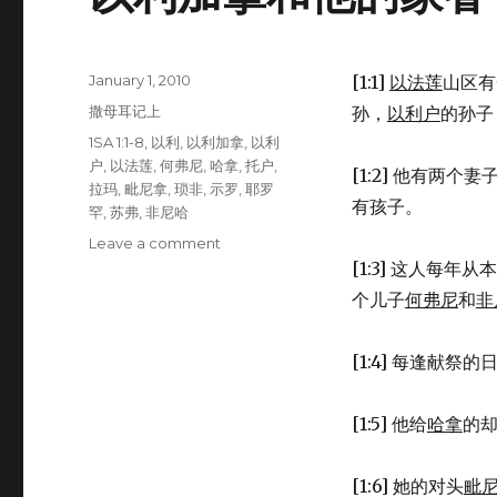
Posted
January 1, 2010
[1:1]
以法莲
山区有
on
Categories
撒母耳记上
孙，
以利户
的孙子
Tags
1SA 1:1-8
,
以利
,
以利加拿
,
以利
户
,
以法莲
,
何弗尼
,
哈拿
,
托户
,
[1:2] 他有两个
拉玛
,
毗尼拿
,
琐非
,
示罗
,
耶罗
有孩子。
罕
,
苏弗
,
非尼哈
Leave a comment
on
以
[1:3] 这人每年
利
个儿子
何弗尼
和
非
加
拿
和
[1:4] 每逢献祭的
他
的
[1:5] 他给
哈拿
的
家
眷
(1SA
[1:6] 她的对头
毗