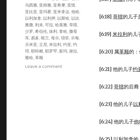
乌西雅
,
亚帅雅
,
亚希摩
,
亚惜
,
亚比亚
,
亚玛赛
,
亚米拿达
,
他哈
,
[6:18]
哥辖
的儿子
以利加拿
,
以利押
,
以斯哈
,
以比
雅撒
,
利未
,
可拉
,
哈基雅
,
哥辖
,
少罗
,
希伯伦
,
抹利
,
拿哈
,
撒母
[6:19]
米拉利
的儿
耳
,
易多
,
暗兰
,
母示
,
琐菲
,
示每
,
示米亚
,
立尼
,
米拉利
,
约亚
,
约
珥
,
耶特赖
,
耶罗罕
,
薪玛
,
谢拉
,
[6:20] 属
革顺
的：
雅哈
,
革顺
Leave a comment
on
[6:21] 他的儿子
约
利
未
其
[6:22]
哥辖
的后裔
余
的
[6:23] 他的儿子
以
后
裔
(1CH
[6:24] 他的儿子
他
6:16-
30)
[6:25]
以利加拿
的