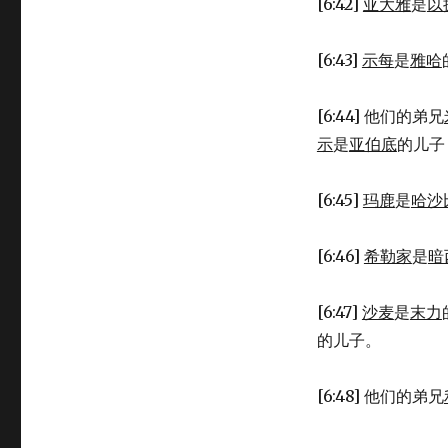
[6:42]
亚大雅
是
以
[6:43]
示每
是
雅哈
[6:44] 他们的弟兄
示
是
亚伯底
的儿子
[6:45]
玛鹿
是
哈沙
[6:46]
希勒家
是
暗
[6:47]
沙麦
是
末力
的儿子。
[6:48] 他们的弟兄