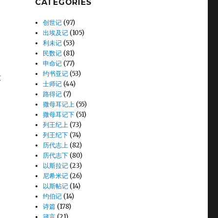
CATEGORIES
创世记
(97)
出埃及记
(105)
利未记
(53)
民数记
(81)
申命记
(77)
约书亚记
(53)
没
士师记
(44)
路得记
(7)
撒母耳记上
(55)
撒母耳记下
(51)
列王纪上
(73)
列王纪下
(74)
历代志上
(82)
历代志下
(80)
。
以斯拉记
(23)
尼希米记
(26)
以斯帖记
(14)
约伯记
(14)
诗篇
(178)
箴言
(21)