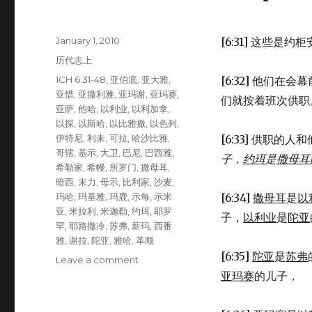
Posted
January 1, 2010
[6:31] 这些是
on
Categories
历代志上
Tags
1CH 6:31-48
,
亚伯底
,
亚大雅
,
[6:32] 他们在
亚惜
,
亚撒利雅
,
亚玛谢
,
亚玛赛
,
们就按着班次供职
亚萨
,
他哈
,
以利业
,
以利加拿
,
以探
,
以斯哈
,
以比雅撒
,
以色列
,
伊特尼
,
利未
,
可拉
,
哈沙比雅
,
[6:33] 供职的
哥辖
,
基示
,
大卫
,
巴尼
,
巴西雅
,
子，
约珥
是
撒母耳
希勒家
,
希幔
,
所罗门
,
撒母耳
,
暗西
,
末力
,
母示
,
比利家
,
沙麦
,
玛哈
,
玛基雅
,
玛鹿
,
示每
,
示米
[6:34]
撒母耳
是
以
亚
,
米拉利
,
米迦勒
,
约珥
,
耶罗
子，
以利业
是
陀亚
罕
,
耶路撒冷
,
苏弗
,
薪玛
,
西番
雅
,
谢拉
,
陀亚
,
雅哈
,
革顺
[6:35]
陀亚
是
苏弗
Leave a comment
on
圣
亚玛赛
的儿子，
殿
中