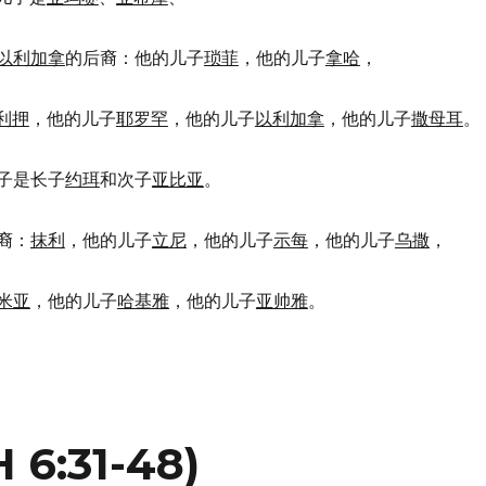
以利加拿
的后裔：他的儿子
琐菲
，他的儿子
拿哈
，
利押
，他的儿子
耶罗罕
，他的儿子
以利加拿
，他的儿子
撒母耳
。
子是长子
约珥
和次子
亚比亚
。
裔：
抹利
，他的儿子
立尼
，他的儿子
示每
，他的儿子
乌撒
，
米亚
，他的儿子
哈基雅
，他的儿子
亚帅雅
。
6:31-48)