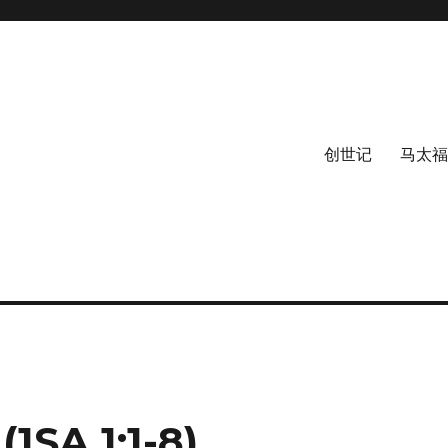
创世记
马太福
A 1:1-8)