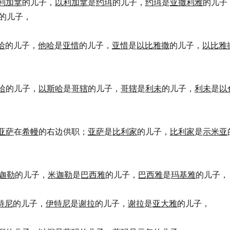
利加拿
的儿子，
以利加拿
是
约珥
的儿子，
约珥
是
亚撒利雅
的儿子
的儿子，
哈
的儿子，
他哈
是
亚惜
的儿子，
亚惜
是
以比雅撒
的儿子，
以比雅
哈
的儿子，
以斯哈
是
哥辖
的儿子，
哥辖
是
利未
的儿子，
利未
是
以
亚萨
在
希幔
的右边供职；
亚萨
是
比利家
的儿子，
比利家
是
示米亚
迦勒
的儿子，
米迦勒
是
巴西雅
的儿子，
巴西雅
是
玛基雅
的儿子，
特尼
的儿子，
伊特尼
是
谢拉
的儿子，
谢拉
是
亚大雅
的儿子，