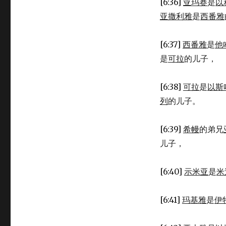
[6:36]
亚玛赛
是
以
的
歌
亚撒利雅
是
西番雅
唱
者
[6:37]
西番雅
是
他
(1CH
6:31-
是
可拉
的儿子，
48)
[6:38]
可拉
是
以斯
列
的儿子。
[6:39]
希幔
的弟兄
儿子，
[6:40]
示米亚
是
米
[6:41]
玛基雅
是
伊