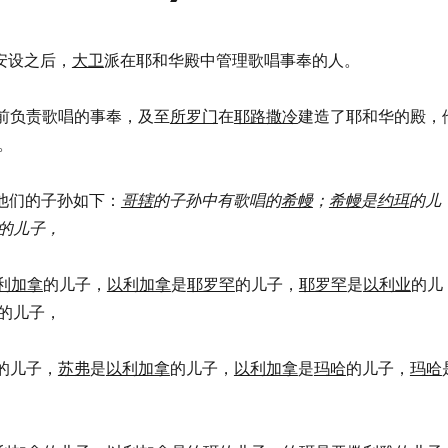
约柜安设之后，
大卫
派在耶和华殿中管理歌唱事奉的人。
会幕前负责歌唱的事奉，及至
所罗门
在
耶路撒冷
建造了耶和华的殿，
。
人和他们的子孙如下：
哥辖
的子孙中有歌唱的
希幔
；
希幔
是
约珥
的儿
的儿子，
利加拿
的儿子，
以利加拿
是
耶罗罕
的儿子，
耶罗罕
是
以利业
的儿
的儿子，
的儿子，
苏弗
是
以利加拿
的儿子，
以利加拿
是
玛哈
的儿子，
玛哈