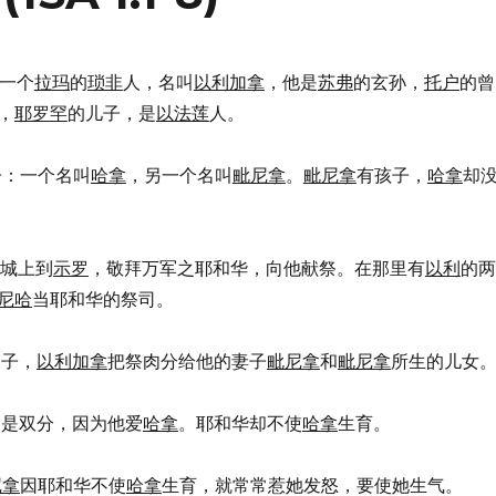
一个
拉玛
的
琐非
人，名叫
以利加拿
，他是
苏弗
的玄孙，
托户
的曾
，
耶罗罕
的儿子，是
以法莲
人。
妻子：一个名叫
哈拿
，另一个名叫
毗尼拿
。
毗尼拿
有孩子，
哈拿
却
从本城上到
示罗
，敬拜万军之耶和华，向他献祭。在那里有
以利
的两
尼哈
当耶和华的祭司。
日子，
以利加拿
把祭肉分给他的妻子
毗尼拿
和
毗尼拿
所生的儿女
却是双分，因为他爱
哈拿
。耶和华却不使
哈拿
生育。
尼拿
因耶和华不使
哈拿
生育，就常常惹她发怒，要使她生气。