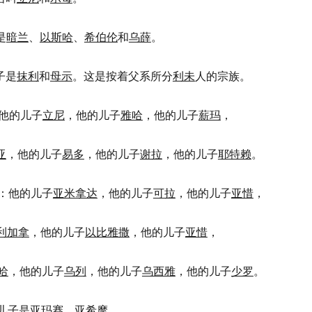
是
暗兰
、
以斯哈
、
希伯伦
和
乌薛
。
子是
抹利
和
母示
。这是按着父系所分
利未
人的宗族。
他的儿子
立尼
，他的儿子
雅哈
，他的儿子
薪玛
，
亚
，他的儿子
易多
，他的儿子
谢拉
，他的儿子
耶特赖
。
：他的儿子
亚米拿达
，他的儿子
可拉
，他的儿子
亚惜
，
利加拿
，他的儿子
以比雅撒
，他的儿子
亚惜
，
哈
，他的儿子
乌列
，他的儿子
乌西雅
，他的儿子
少罗
。
儿子是
亚玛赛
、
亚希摩
、