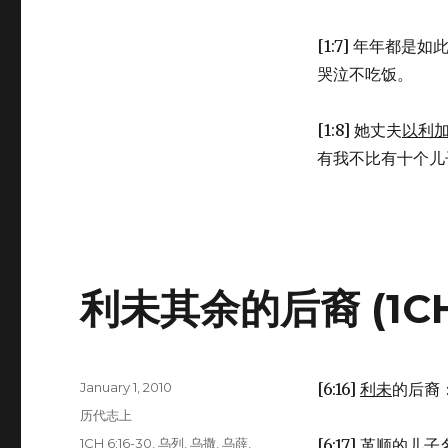
1:1-
8)
[1:7] 年年都
哭泣不吃饭。
[1:8] 她丈夫
以利
有我不比有十个儿
利未其余的后裔 (1CH 6
Posted
January 1, 2010
[6:16]
利未
的后裔
on
Categories
历代志上
Tags
1CH 6:16-30
,
乌列
,
乌撒
,
乌薛
,
[6:17]
革顺
的儿子