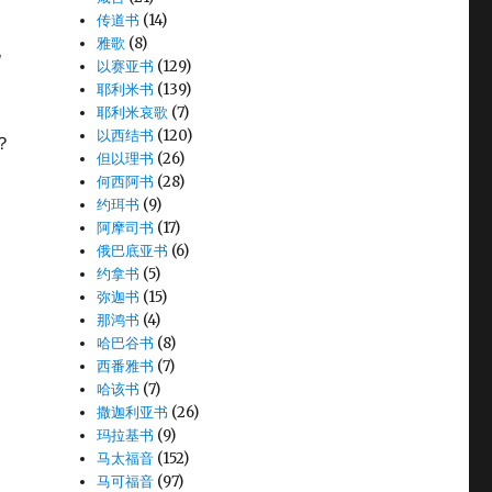
传道书
(14)
雅歌
(8)
她
以赛亚书
(129)
耶利米书
(139)
耶利米哀歌
(7)
以西结书
(120)
？
但以理书
(26)
何西阿书
(28)
约珥书
(9)
阿摩司书
(17)
俄巴底亚书
(6)
约拿书
(5)
弥迦书
(15)
那鸿书
(4)
哈巴谷书
(8)
西番雅书
(7)
哈该书
(7)
撒迦利亚书
(26)
玛拉基书
(9)
马太福音
(152)
马可福音
(97)