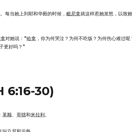
是如此。每当她上到耶和华殿的时候，
毗尼拿
就这样惹她发怒，以致
加拿
对她说：“
哈拿
，你为何哭泣？为何不吃饭？为何伤心难过呢
子更好吗？”
:16-30)
：
革顺
、
哥辖
和
米拉利
。
名叫
立尼
和
示每
。