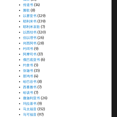
传道书
(14)
雅歌
(8)
以赛亚书
(129)
耶利米书
(139)
耶利米哀歌
(7)
以西结书
(120)
但以理书
(26)
何西阿书
(28)
约珥书
(9)
阿摩司书
(17)
俄巴底亚书
(6)
约拿书
(5)
弥迦书
(15)
那鸿书
(4)
，
哈巴谷书
(8)
西番雅书
(7)
哈该书
(7)
撒迦利亚书
(26)
玛拉基书
(9)
马太福音
(152)
马可福音
(97)