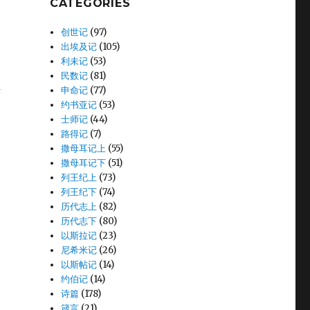
CATEGORIES
创世记
(97)
出埃及记
(105)
利未记
(53)
民数记
(81)
抬
申命记
(77)
约书亚记
(53)
士师记
(44)
路得记
(7)
撒母耳记上
(55)
撒母耳记下
(51)
列王纪上
(73)
列王纪下
(74)
历代志上
(82)
历代志下
(80)
以斯拉记
(23)
尼希米记
(26)
以斯帖记
(14)
约伯记
(14)
诗篇
(178)
箴言
(21)