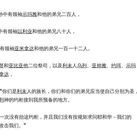
孙中有领袖
示玛雅
和他的弟兄二百人，
中有领袖
以利业
和他的弟兄八十人，
有领袖
亚米拿达
和他的弟兄一百一十二人。
督
和
亚比亚他
二位祭司，以及
利未
人
乌列
、
亚帅雅
、
约珥
、
示玛
拿达
，
说：“你们是
利未
人的族长，你们和你们的弟兄应当使自己分别为圣
列
神的约柜接到我所预备的地方。
为你们上一次没有抬这约柜，并且我们没有按规矩求问耶和华－我们的
攻击我们。”