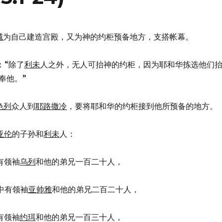
城
为自己建造宫殿，又为神的约柜预备地方，支搭帐幕。
：“除了
利未
人之外，无人可抬神的约柜，因为耶和华拣选他们
奉他。”
色列
众人到
耶路撒冷
，要将耶和华的约柜接到他所预备的地方。
亚伦
的子孙和
利未
人：
有领袖
乌列
和他的弟兄一百二十人，
中有领袖
亚帅雅
和他的弟兄二百二十人，
有领袖
约珥
和他的弟兄一百三十人，