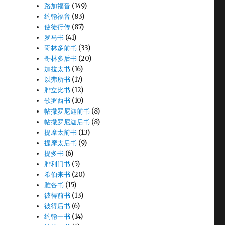
路加福音
(149)
约翰福音
(83)
使徒行传
(87)
罗马书
(41)
哥林多前书
(33)
哥林多后书
(20)
加拉太书
(16)
以弗所书
(17)
腓立比书
(12)
歌罗西书
(10)
帖撒罗尼迦前书
(8)
帖撒罗尼迦后书
(8)
提摩太前书
(13)
提摩太后书
(9)
提多书
(6)
腓利门书
(5)
希伯来书
(20)
雅各书
(15)
彼得前书
(13)
彼得后书
(6)
约翰一书
(14)