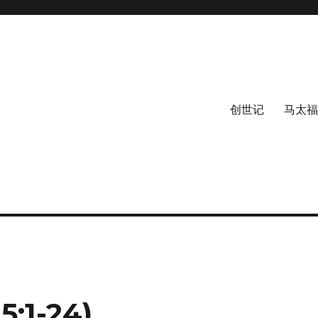
创世记
马太福
:1-24)