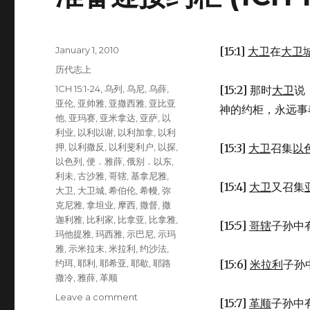
Posted
January 1, 2010
[15:1]
大卫
在
大卫
on
Categories
历代志上
Tags
1CH 15:1-24
,
乌列
,
乌尼
,
乌薛
,
[15:2] 那时
大卫
说
亚伦
,
亚帅雅
,
亚撒西雅
,
亚比亚
神的约柜，永远事
他
,
亚玛赛
,
亚米拿达
,
亚萨
,
以
利业
,
以利以谢
,
以利加拿
,
以利
押
,
以利撒反
,
以利斐利户
,
以探
,
[15:3]
大卫
召集
以
以色列
,
便．雅薛
,
俄别．以东
,
利未
,
古沙雅
,
哥辖
,
基拿尼雅
,
[15:4]
大卫
又召集
大卫
,
大卫城
,
希伯伦
,
希幔
,
弥
克尼雅
,
拿坦业
,
摩西
,
撒督
,
撒
迦利雅
,
比利家
,
比拿亚
,
比拿雅
,
[15:5]
哥辖
子孙中
玛他提雅
,
玛西雅
,
示巴尼
,
示玛
雅
,
示米拉末
,
米拉利
,
约沙法
,
约珥
,
耶利
,
耶希亚
,
耶歇
,
耶路
[15:6]
米拉利
子孙
撒冷
,
雅薛
,
革顺
Leave a comment
on
[15:7]
革顺
子孙中