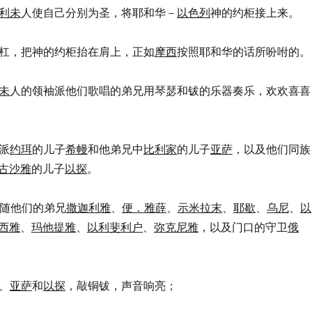
利未
人使自己分别为圣，将耶和华－
以色列
神的约柜接上来。
杠，把神的约柜抬在肩上，正如
摩西
按照耶和华的话所吩咐的。
未
人的领袖派他们歌唱的弟兄用琴瑟和钹的乐器奏乐，欢欢喜喜
派
约珥
的儿子
希幔
和他弟兄中
比利家
的儿子
亚萨
，以及他们同族
古沙雅
的儿子
以探
。
有跟随他们的弟兄
撒迦利雅
、
便．雅薛
、
示米拉末
、
耶歇
、
乌尼
、
以
西雅
、
玛他提雅
、
以利斐利户
、
弥克尼雅
，以及门口的守卫
俄
、
亚萨
和
以探
，敲铜钹，声音响亮；