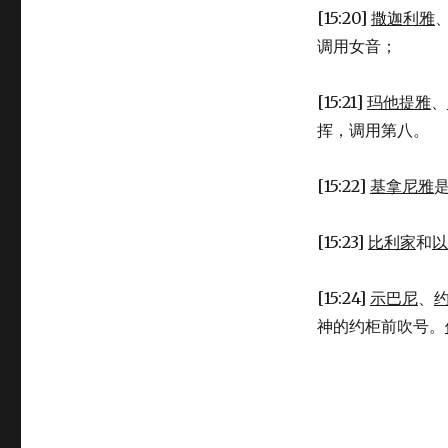
[15:20]
撒迦利雅
调用女音；
[15:21]
玛他提雅
、
挥，调用第八。
[15:22]
基拿尼雅
[15:23]
比利家
和
以
[15:24]
示巴尼
、
神的约柜前吹号。