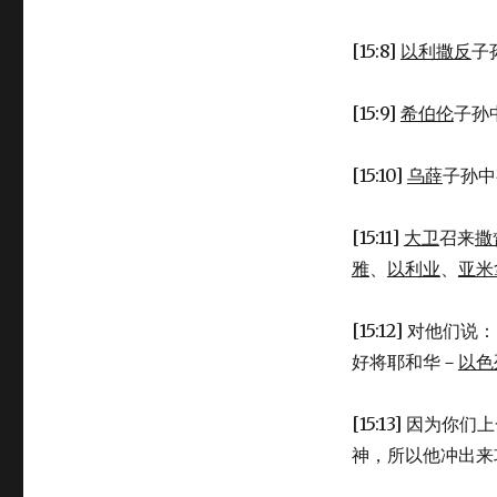
准
备
迎
[15:8]
以利撒反
子
接
约
[15:9]
希伯伦
子孙
柜
(1CH
15:1-
[15:10]
乌薛
子孙中
24)
[15:11]
大卫
召来
撒
雅
、
以利业
、
亚米
[15:12] 对他们
好将耶和华－
以色
[15:13] 因
神，所以他冲出来