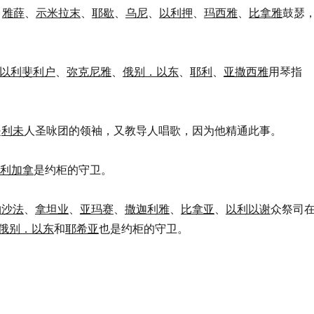
、
雅薛
、
示米拉末
、
耶歇
、
乌尼
、
以利押
、
玛西雅
、
比拿雅
鼓瑟
以利斐利户
、
弥克尼雅
、
俄别．以东
、
耶利
、
亚撒西雅
用琴指
是
利未
人圣咏团的领袖，又教导人唱歌，因为他精通此事。
利加拿
是约柜的守卫。
约沙法
、
拿坦业
、
亚玛赛
、
撒迦利雅
、
比拿亚
、
以利以谢
众祭司
俄别．以东
和
耶希亚
也是约柜的守卫。