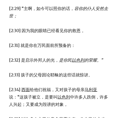
[2:29] “主啊，如今可以照你的话，
容你的仆人安然去
世；
[2:30] 因为我的眼睛已经看见你的救恩，
[2:31] 就是你在万民面前所预备的：
[2:32] 是启示外邦人的光，
是你民
以色列
的荣耀。”
[2:33] 孩子的父母因论耶稣的这些话就惊讶。
[2:34]
西面
给他们祝福，又对孩子的母亲
马利亚
说：“这孩子被立，是要叫
以色列
中许多人跌倒，许多
人兴起；又要成为毁谤的对象，