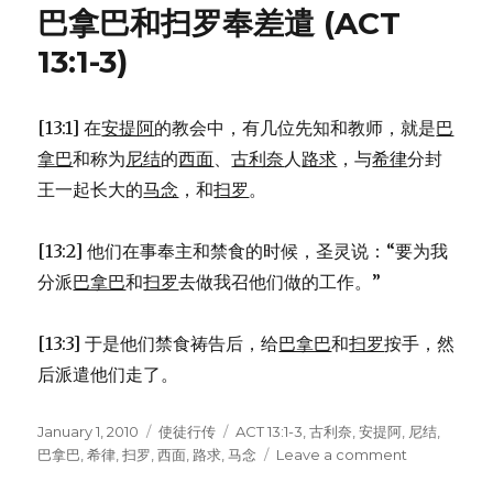
稣
巴拿巴和扫罗奉差遣 (ACT
献
给
13:1-3)
主
(LUK
2:22-
[13:1] 在
安提阿
的教会中，有几位先知和教师，就是
巴
38)
拿巴
和称为
尼结
的
西面
、
古利奈
人
路求
，与
希律
分封
王一起长大的
马念
，和
扫罗
。
[13:2] 他们在事奉主和禁食的时候，圣灵说：“要为我
分派
巴拿巴
和
扫罗
去做我召他们做的工作。”
[13:3] 于是他们禁食祷告后，给
巴拿巴
和
扫罗
按手，然
后派遣他们走了。
Posted
January 1, 2010
Categories
使徒行传
Tags
ACT 13:1-3
,
古利奈
,
安提阿
,
尼结
,
on
巴拿巴
,
希律
,
扫罗
,
西面
,
路求
,
马念
Leave a comment
on
巴