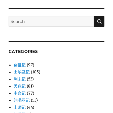
拿
巴
和
扫
SE
Search
罗
for:
奉
差
遣
(ACT
13:1-
CATEGORIES
3)
创世记
(97)
出埃及记
(105)
利未记
(53)
民数记
(81)
申命记
(77)
约书亚记
(53)
士师记
(44)