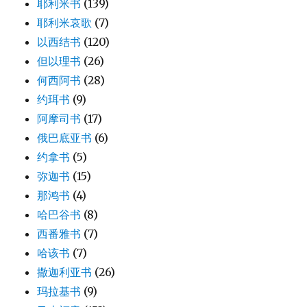
耶利米书
(139)
耶利米哀歌
(7)
以西结书
(120)
但以理书
(26)
何西阿书
(28)
约珥书
(9)
阿摩司书
(17)
俄巴底亚书
(6)
约拿书
(5)
弥迦书
(15)
那鸿书
(4)
哈巴谷书
(8)
西番雅书
(7)
哈该书
(7)
撒迦利亚书
(26)
玛拉基书
(9)