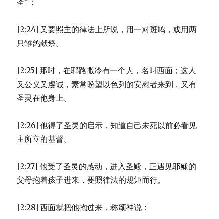
圣”；
[2:24] 又要照主的律法上所说，用一对斑鸠，或用两
只雏鸽献祭。
[2:25] 那时，在
耶路撒冷
有一个人，名叫
西面
；这人
又公义又虔诚，素常盼望
以色列
的安慰者来到，又有
圣灵在他身上。
[2:26] 他得了圣灵的启示，知道自己未死以前必看见
主所立的基督。
[2:27] 他受了圣灵的感动，进入圣殿，正遇见耶稣的
父母抱着孩子进来，要照律法的规矩而行。
[2:28]
西面
就把他抱过来，称颂神说：