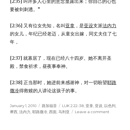
[2:35] 叫许多人心里的意念显露出来；你自己的心也
要被剑刺透。”
[2:36] 又有位女先知，名叫
亚拿
，是
亚设
支派
法内力
的女儿，年纪已经老迈，从童女出嫁，同丈夫住了七
年，
[2:37] 就寡居了，现在已经八十四岁。她不离开圣
殿，禁食祈求，昼夜事奉神。
[2:38] 正当那时，她进前来感谢神，对一切盼望
耶路
撒冷
得救赎的人讲论这孩子的事。
Posted
January 1, 2010
Categories
路加福音
Tags
LUK 2:22-38
,
亚拿
,
亚设
,
以色列
,
on
摩西
,
法内力
,
耶路撒冷
,
西面
,
马利亚
Leave a comment
on
把
耶