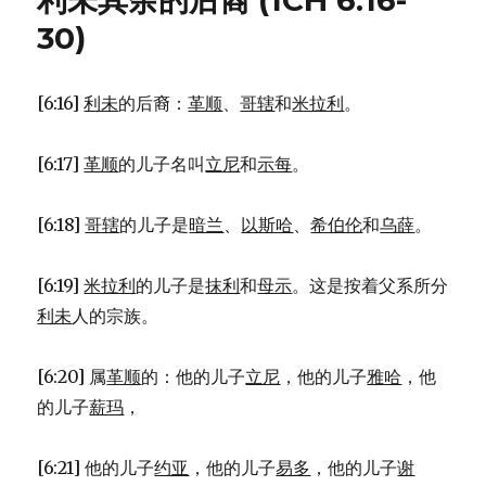
利未其余的后裔 (1CH 6:16-
后
裔
30)
(1CH
4:24-
43)
[6:16]
利未
的后裔：
革顺
、
哥辖
和
米拉利
。
[6:17]
革顺
的儿子名叫
立尼
和
示每
。
[6:18]
哥辖
的儿子是
暗兰
、
以斯哈
、
希伯伦
和
乌薛
。
[6:19]
米拉利
的儿子是
抹利
和
母示
。这是按着父系所分
利未
人的宗族。
[6:20] 属
革顺
的：他的儿子
立尼
，他的儿子
雅哈
，他
的儿子
薪玛
，
[6:21] 他的儿子
约亚
，他的儿子
易多
，他的儿子
谢