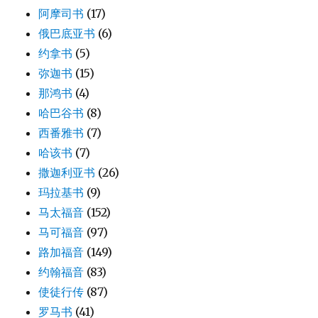
阿摩司书
(17)
俄巴底亚书
(6)
约拿书
(5)
弥迦书
(15)
那鸿书
(4)
哈巴谷书
(8)
西番雅书
(7)
哈该书
(7)
撒迦利亚书
(26)
玛拉基书
(9)
马太福音
(152)
马可福音
(97)
路加福音
(149)
约翰福音
(83)
使徒行传
(87)
罗马书
(41)