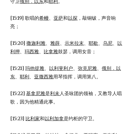
守卫
俄别．以东
和
耶利
。
[15:19] 歌唱的
希幔
、
亚萨
和
以探
，敲铜钹，声音响
亮；
[15:20]
撒迦利雅
、
雅薛
、
示米拉末
、
耶歇
、
乌尼
、
以
利押
、
玛西雅
、
比拿雅
鼓瑟，调用女音；
[15:21]
玛他提雅
、
以利斐利户
、
弥克尼雅
、
俄别．以
东
、
耶利
、
亚撒西雅
用琴指挥，调用第八。
[15:22]
基拿尼雅
是
利未
人圣咏团的领袖，又教导人唱
歌，因为他精通此事。
[15:23]
比利家
和
以利加拿
是约柜的守卫。