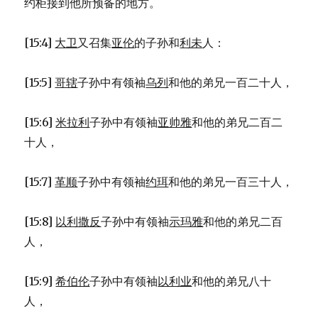
约柜接到他所预备的地方。
[15:4]
大卫
又召集
亚伦
的子孙和
利未
人：
[15:5]
哥辖
子孙中有领袖
乌列
和他的弟兄一百二十人，
[15:6]
米拉利
子孙中有领袖
亚帅雅
和他的弟兄二百二
十人，
[15:7]
革顺
子孙中有领袖
约珥
和他的弟兄一百三十人，
[15:8]
以利撒反
子孙中有领袖
示玛雅
和他的弟兄二百
人，
[15:9]
希伯伦
子孙中有领袖
以利业
和他的弟兄八十
人，