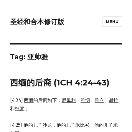
圣经和合本修订版
MENU
Tag: 亚帅雅
西缅的后裔 (1CH 4:24-43)
[4:24]
西缅
的后裔如下：
尼母利
、
雅悯
、
雅立
、
谢拉
和
扫罗
；
[4:25] 他的儿子
沙龙
，他的儿子
米比衫
，他的儿子
米