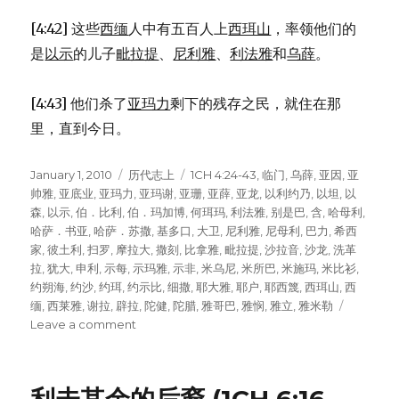
[4:42] 这些
西缅
人中有五百人上
西珥山
，率领他们的
是
以示
的儿子
毗拉提
、
尼利雅
、
利法雅
和
乌薛
。
[4:43] 他们杀了
亚玛力
剩下的残存之民，就住在那
里，直到今日。
Posted
January 1, 2010
Categories
历代志上
Tags
1CH 4:24-43
,
临门
,
乌薛
,
亚因
,
亚
on
帅雅
,
亚底业
,
亚玛力
,
亚玛谢
,
亚珊
,
亚薛
,
亚龙
,
以利约乃
,
以坦
,
以
森
,
以示
,
伯．比利
,
伯．玛加博
,
何珥玛
,
利法雅
,
别是巴
,
含
,
哈母利
,
哈萨．书亚
,
哈萨．苏撒
,
基多口
,
大卫
,
尼利雅
,
尼母利
,
巴力
,
希西
家
,
彼土利
,
扫罗
,
摩拉大
,
撒刻
,
比拿雅
,
毗拉提
,
沙拉音
,
沙龙
,
洗革
拉
,
犹大
,
申利
,
示每
,
示玛雅
,
示非
,
米乌尼
,
米所巴
,
米施玛
,
米比衫
,
约朔海
,
约沙
,
约珥
,
约示比
,
细撒
,
耶大雅
,
耶户
,
耶西篾
,
西珥山
,
西
缅
,
西莱雅
,
谢拉
,
辟拉
,
陀健
,
陀腊
,
雅哥巴
,
雅悯
,
雅立
,
雅米勒
Leave a comment
on
西
缅
的