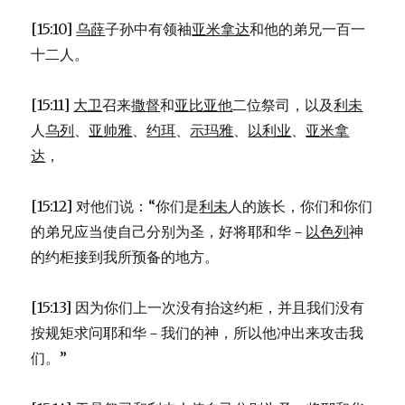
[15:10]
乌薛
子孙中有领袖
亚米拿达
和他的弟兄一百一
十二人。
[15:11]
大卫
召来
撒督
和
亚比亚他
二位祭司，以及
利未
人
乌列
、
亚帅雅
、
约珥
、
示玛雅
、
以利业
、
亚米拿
达
，
[15:12] 对他们说：“你们是
利未
人的族长，你们和你们
的弟兄应当使自己分别为圣，好将耶和华－
以色列
神
的约柜接到我所预备的地方。
[15:13] 因为你们上一次没有抬这约柜，并且我们没有
按规矩求问耶和华－我们的神，所以他冲出来攻击我
们。”