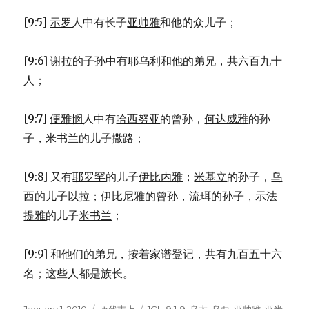
[9:5]
示罗
人中有长子
亚帅雅
和他的众儿子；
[9:6]
谢拉
的子孙中有
耶乌利
和他的弟兄，共六百九十
人；
[9:7]
便雅悯
人中有
哈西努亚
的曾孙，
何达威雅
的孙
子，
米书兰
的儿子
撒路
；
[9:8] 又有
耶罗罕
的儿子
伊比内雅
；
米基立
的孙子，
乌
西
的儿子
以拉
；
伊比尼雅
的曾孙，
流珥
的孙子，
示法
提雅
的儿子
米书兰
；
[9:9] 和他们的弟兄，按着家谱登记，共有九百五十六
名；这些人都是族长。