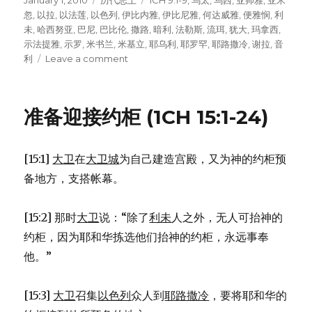
Posted
January 1, 2010
Categories
历代志上
Tags
1CH 9:1-9
,
乌太
,
乌西
,
亚帅雅
,
亚米
on
忽
,
以拉
,
以法莲
,
以色列
,
伊比内雅
,
伊比尼雅
,
何达威雅
,
便雅悯
,
利
未
,
哈西努亚
,
巴尼
,
巴比伦
,
撒路
,
暗利
,
法勒斯
,
流珥
,
犹大
,
玛拿西
,
示法提雅
,
示罗
,
米书兰
,
米基立
,
耶乌利
,
耶罗罕
,
耶路撒冷
,
谢拉
,
音
利
Leave a comment
on
被
掳
归
准备迎接约柜 (1CH 15:1-24)
回
的
人
[15:1]
大卫
在
大卫城
为自己建造宫殿，又为神的约柜预
(1CH
9:1-
备地方，支搭帐幕。
9)
[15:2] 那时
大卫
说：“除了
利未
人之外，无人可抬神的
约柜，因为耶和华拣选他们抬神的约柜，永远事奉
他。”
[15:3]
大卫
召集
以色列
众人到
耶路撒冷
，要将耶和华的