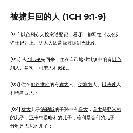
未
其
被掳归回的人 (1CH 9:1-9)
余
的
后
[9:1]
以色列
众人按家谱登记，看哪，都写在《以色列
裔
(1CH
诸王记》上。
犹大
人因背叛被掳到
巴比伦
。
6:16-
30)
[9:2] 从
巴比伦
先回来，住在自己地业城镇中的有
以色
列
人、祭司、
利未
人和殿役。
[9:3] 住在
耶路撒冷
的有
犹大
人、
便雅悯
人、
以法莲
人
和
玛拿西
人：
[9:4]
犹大
儿子
法勒斯
的子孙中有
乌太
，
乌太
是
亚米忽
的儿子，
亚米忽
是
暗利
的儿子，
暗利
是
音利
的儿子，
音利
是
巴尼
的儿子；