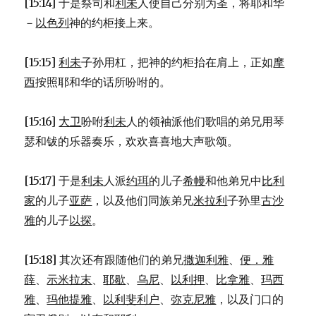
[15:14] 于是祭司和
利未
人使自己分别为圣，将耶和华
－
以色列
神的约柜接上来。
[15:15]
利未
子孙用杠，把神的约柜抬在肩上，正如
摩
西
按照耶和华的话所吩咐的。
[15:16]
大卫
吩咐
利未
人的领袖派他们歌唱的弟兄用琴
瑟和钹的乐器奏乐，欢欢喜喜地大声歌颂。
[15:17] 于是
利未
人派
约珥
的儿子
希幔
和他弟兄中
比利
家
的儿子
亚萨
，以及他们同族弟兄
米拉利
子孙里
古沙
雅
的儿子
以探
。
[15:18] 其次还有跟随他们的弟兄
撒迦利雅
、
便．雅
薛
、
示米拉末
、
耶歇
、
乌尼
、
以利押
、
比拿雅
、
玛西
雅
、
玛他提雅
、
以利斐利户
、
弥克尼雅
，以及门口的