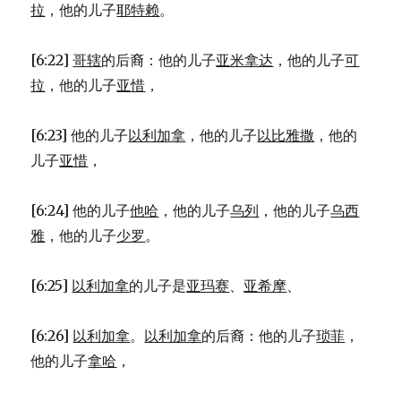
拉
，他的儿子
耶特赖
。
[6:22]
哥辖
的后裔：他的儿子
亚米拿达
，他的儿子
可
拉
，他的儿子
亚惜
，
[6:23] 他的儿子
以利加拿
，他的儿子
以比雅撒
，他的
儿子
亚惜
，
[6:24] 他的儿子
他哈
，他的儿子
乌列
，他的儿子
乌西
雅
，他的儿子
少罗
。
[6:25]
以利加拿
的儿子是
亚玛赛
、
亚希摩
、
[6:26]
以利加拿
。
以利加拿
的后裔：他的儿子
琐菲
，
他的儿子
拿哈
，