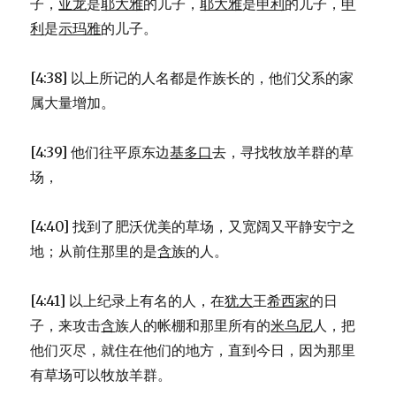
子，
亚龙
是
耶大雅
的儿子，
耶大雅
是
申利
的儿子，
申
利
是
示玛雅
的儿子。
[4:38] 以上所记的人名都是作族长的，他们父系的家
属大量增加。
[4:39] 他们往平原东边
基多口
去，寻找牧放羊群的草
场，
[4:40] 找到了肥沃优美的草场，又宽阔又平静安宁之
地；从前住那里的是
含
族的人。
[4:41] 以上纪录上有名的人，在
犹大
王
希西家
的日
子，来攻击
含
族人的帐棚和那里所有的
米乌尼
人，把
他们灭尽，就住在他们的地方，直到今日，因为那里
有草场可以牧放羊群。