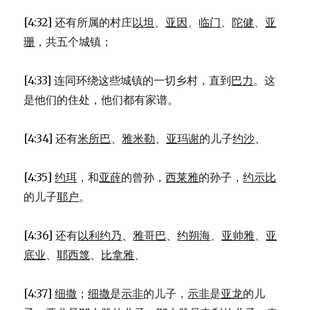
[4:32] 还有所属的村庄
以坦
、
亚因
、
临门
、
陀健
、
亚
珊
，共五个城镇；
[4:33] 连同环绕这些城镇的一切乡村，直到
巴力
。这
是他们的住处，他们都有家谱。
[4:34] 还有
米所巴
、
雅米勒
、
亚玛谢
的儿子
约沙
、
[4:35]
约珥
，和
亚薛
的曾孙，
西莱雅
的孙子，
约示比
的儿子
耶户
。
[4:36] 还有
以利约乃
、
雅哥巴
、
约朔海
、
亚帅雅
、
亚
底业
、
耶西篾
、
比拿雅
、
[4:37]
细撒
；
细撒
是
示非
的儿子，
示非
是
亚龙
的儿