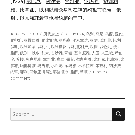
[15:24]
示巴尼
、
约沙法
、
拿坦业
、
亚玛赛
、
撒迦利
雅
、
比拿亚
、
以利以谢
众祭司在神的约柜前吹号。
俄
别．以东
和
耶希亚
也是约柜的守卫。
Posted
January 1, 2010
Categories
历代志上
Tags
1CH 15:1-24
,
乌列
,
乌尼
,
乌薛
,
亚伦
,
on
亚帅雅
,
亚撒西雅
,
亚比亚他
,
亚玛赛
,
亚米拿达
,
亚萨
,
以利业
,
以利
以谢
,
以利加拿
,
以利押
,
以利撒反
,
以利斐利户
,
以探
,
以色列
,
便．
雅薛
,
俄别．以东
,
利未
,
古沙雅
,
哥辖
,
基拿尼雅
,
大卫
,
大卫城
,
希伯
伦
,
希幔
,
弥克尼雅
,
拿坦业
,
摩西
,
撒督
,
撒迦利雅
,
比利家
,
比拿亚
,
比
拿雅
,
玛他提雅
,
玛西雅
,
示巴尼
,
示玛雅
,
示米拉末
,
米拉利
,
约沙法
,
约珥
,
耶利
,
耶希亚
,
耶歇
,
耶路撒冷
,
雅薛
,
革顺
Leave a
comment
on
准
备
迎
接
约
SE
Search
柜
for:
(1CH
15:1-