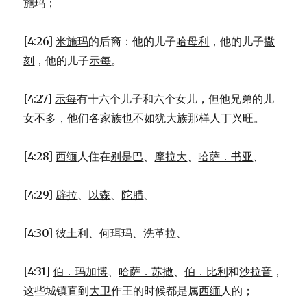
施玛
；
[4:26]
米施玛
的后裔：他的儿子
哈母利
，他的儿子
撒
刻
，他的儿子
示每
。
[4:27]
示每
有十六个儿子和六个女儿，但他兄弟的儿
女不多，他们各家族也不如
犹大
族那样人丁兴旺。
[4:28]
西缅
人住在
别是巴
、
摩拉大
、
哈萨．书亚
、
[4:29]
辟拉
、
以森
、
陀腊
、
[4:30]
彼土利
、
何珥玛
、
洗革拉
、
[4:31]
伯．玛加博
、
哈萨．苏撒
、
伯．比利
和
沙拉音
，
这些城镇直到
大卫
作王的时候都是属
西缅
人的；