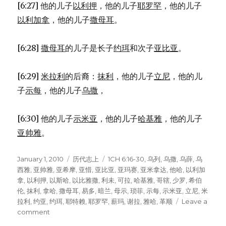
[6:27] 他的儿子
以利押
，他的儿子
耶罗罕
，他的儿子
以利加拿
，他的儿子
撒母耳
。
[6:28]
撒母耳
的儿子是长子
约珥
和次子
亚比亚
。
[6:29]
米拉利
的后裔：
抹利
，他的儿子
立尼
，他的儿
子
示每
，他的儿子
乌撒
，
[6:30] 他的儿子
示米亚
，他的儿子
哈基雅
，他的儿子
亚帅雅
。
Posted
January 1, 2010
Categories
历代志上
Tags
1CH 6:16-30
,
乌列
,
乌撒
,
乌薛
,
乌
on
西雅
,
亚帅雅
,
亚希摩
,
亚惜
,
亚比亚
,
亚玛赛
,
亚米拿达
,
他哈
,
以利加
拿
,
以利押
,
以斯哈
,
以比雅撒
,
利未
,
可拉
,
哈基雅
,
哥辖
,
少罗
,
希伯
伦
,
抹利
,
拿哈
,
撒母耳
,
易多
,
暗兰
,
母示
,
琐菲
,
示每
,
示米亚
,
立尼
,
米
拉利
,
约亚
,
约珥
,
耶特赖
,
耶罗罕
,
薪玛
,
谢拉
,
雅哈
,
革顺
Leave a
comment
on
利