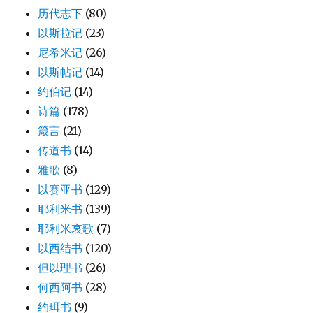
历代志下
(80)
以斯拉记
(23)
尼希米记
(26)
以斯帖记
(14)
约伯记
(14)
诗篇
(178)
箴言
(21)
传道书
(14)
雅歌
(8)
以赛亚书
(129)
耶利米书
(139)
耶利米哀歌
(7)
以西结书
(120)
但以理书
(26)
何西阿书
(28)
约珥书
(9)