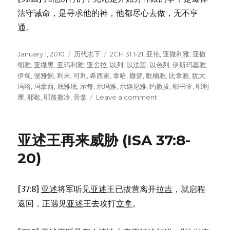
法守诫命，是寻求他的神，他都尽心去做，无不亨
通。
Posted
January 1, 2010
Categories
历代志下
Tags
2CH 31:1-21
,
亚伦
,
亚撒利雅
,
亚撒
on
细雅
,
亚撒黑
,
亚玛利雅
,
亚舍拉
,
以列
,
以法莲
,
以色列
,
伊斯玛基雅
,
伊甸
,
便雅悯
,
利未
,
可利
,
希西家
,
拿哈
,
撒督
,
歌楠雅
,
比拿雅
,
犹大
,
玛哈
,
玛拿西
,
珉雅珉
,
示每
,
示玛雅
,
示迦尼雅
,
约撒拔
,
耶书亚
,
耶利
摩
,
耶歇
,
耶路撒冷
,
音拿
Leave a comment
on
希
西
家
亚述王再来威胁 (ISA 37:8-
的
改
20)
革
(2CH
31:1-
[37:8]
亚述
将军听见
亚述
王已拔营离开
拉吉
，就启程
21)
返回，正遇见
亚述
王去攻打
立拿
。