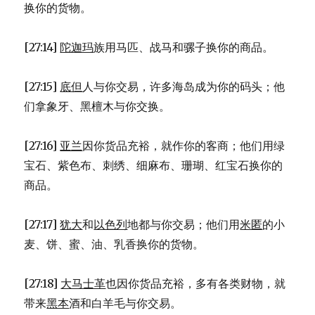
换你的货物。
[27:14]
陀迦玛
族用马匹、战马和骡子换你的商品。
[27:15]
底但
人与你交易，许多海岛成为你的码头；他
们拿象牙、黑檀木与你交换。
[27:16]
亚兰
因你货品充裕，就作你的客商；他们用绿
宝石、紫色布、刺绣、细麻布、珊瑚、红宝石换你的
商品。
[27:17]
犹大
和
以色列
地都与你交易；他们用
米匿
的小
麦、饼、蜜、油、乳香换你的货物。
[27:18]
大马士革
也因你货品充裕，多有各类财物，就
带来
黑本
酒和白羊毛与你交易。