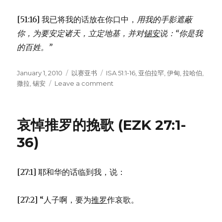
[51:16] 我已将我的话放在你口中，
用我的手影遮蔽
你，
为要安定诸天，立定地基，
并对
锡安
说：“你是我
的百姓。”
Posted
January 1, 2010
Categories
以赛亚书
Tags
ISA 51:1-16
,
亚伯拉罕
,
伊甸
,
拉哈伯
,
on
撒拉
,
锡安
Leave a comment
on
安
慰
锡
哀悼推罗的挽歌 (EZK 27:1-
安
的
36)
话
(ISA
51:1-
[27:1] 耶和华的话临到我，说：
16)
[27:2] “人子啊，要为
推罗
作哀歌。