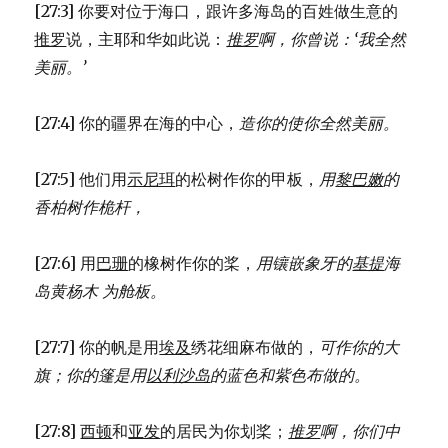
[27:3] 你要对位于海口，跟许多海岛的百姓做生意的
推罗
说，主耶和华如此说：
推罗
啊，你曾说：
‘我全然
美丽。’
[27:4] 你的疆界在海的中心，
造你的使你全然美丽。
[27:5] 他们用
示尼珥
的松树作你的甲板，
用
黎巴嫩
的
香柏树作桅杆，
[27:6] 用
巴珊
的橡树作你的桨，
用镶嵌象牙的
基提
海
岛黄杨木 为舱板。
[27:7] 你的帆是用
埃及
绣花细麻布做的，
可作你的大
旗；
你的篷是用
以利沙岛
的蓝色和紫色布做的。
[27:8]
西顿
和
亚发
的居民为你划桨；
推罗
啊，你们中