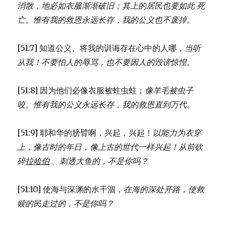
消散，
地必如衣服渐渐破旧；
其上的居民也要如此 死
亡。
惟有我的救恩永远长存，
我的公义也不废掉。
[51:7] 知道公义、将我的训诲存在心中的人哪，
当听
从我！
不要怕人的辱骂，
也不要因人的毁谤惊惶。
[51:8] 因为他们必像衣服被蛀虫蛀；
像羊毛被虫子
咬。
惟有我的公义永远长存，
我的救恩直到万代。
[51:9] 耶和华的膀臂啊，兴起，兴起！
以能力为衣穿
上，
像古时的年日，像上古的世代一样兴起！
从前砍
碎
拉哈伯
、
刺透大鱼的，不是你吗？
[51:10] 使海与深渊的水干涸，
在海的深处开路，
使救
赎的民走过的，不是你吗？