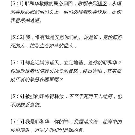
[51:11] 耶和华救赎的民必归回，
歌唱来到
锡安
；
永恒
的喜乐必归到他们头上。
他们必得着欢喜快乐，
忧伤
叹息尽都逃避。
[51:12] 我，惟有我是安慰你们的。
你是谁，竟怕那必
死的人，
怕那生命如草的世人，
[51:13] 却忘记铺张诸天、立定地基、
造你的耶和华？
你因欺压者图谋毁灭所发的暴怒，
终日害怕，
其实那
欺压者的暴怒在哪里呢？
[51:14] 被掳的即将得释放，
不至于死而下入地府，
也
不致缺乏食物。
[51:15] 我是耶和华－你的神，
我搅动大海，使海中的
波浪澎湃，
万军之耶和华是我的名。