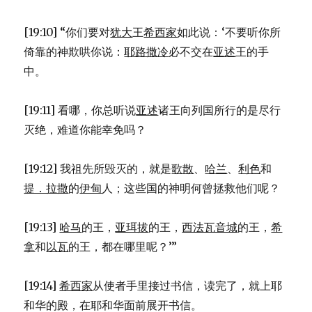
[19:10] “你们要对
犹大
王
希西家
如此说：‘不要听你所
倚靠的神欺哄你说：
耶路撒冷
必不交在
亚述
王的手
中。
[19:11] 看哪，你总听说
亚述
诸王向列国所行的是尽行
灭绝，难道你能幸免吗？
[19:12] 我祖先所毁灭的，就是
歌散
、
哈兰
、
利色
和
提．拉撒
的
伊甸
人；这些国的神明何曾拯救他们呢？
[19:13]
哈马
的王，
亚珥拔
的王，
西法瓦音城
的王，
希
拿
和
以瓦
的王，都在哪里呢？’”
[19:14]
希西家
从使者手里接过书信，读完了，就上耶
和华的殿，在耶和华面前展开书信。