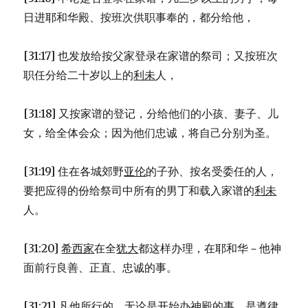
日进耶和华殿、按班次供职事奉的，都分给他，
[31:17] 也发放给按父家登录在家谱的祭司；又按班次
职任分给二十岁以上的
利未
人，
[31:18] 又按家谱的登记，分给他们的小孩、妻子、儿
女，给全体会众；因为他们忠诚，将自己分别为圣。
[31:19] 住在各城郊野
亚伦
的子孙、按名受委任的人，
要把应得的份给祭司中所有的男丁和载入家谱的
利未
人。
[31:20]
希西家
在全
犹大
都这样办理，在耶和华－他神
面前行良善、正直、忠诚的事。
[31:21] 凡他所行的，无论是开始办神殿的事，是遵律