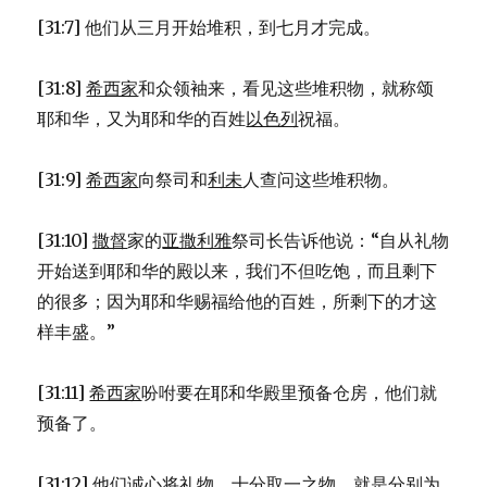
[31:7] 他们从三月开始堆积，到七月才完成。
[31:8]
希西家
和众领袖来，看见这些堆积物，就称颂
耶和华，又为耶和华的百姓
以色列
祝福。
[31:9]
希西家
向祭司和
利未
人查问这些堆积物。
[31:10]
撒督
家的
亚撒利雅
祭司长告诉他说：“自从礼物
开始送到耶和华的殿以来，我们不但吃饱，而且剩下
的很多；因为耶和华赐福给他的百姓，所剩下的才这
样丰盛。”
[31:11]
希西家
吩咐要在耶和华殿里预备仓房，他们就
预备了。
[31:12] 他们诚心将礼物，十分取一之物，就是分别为