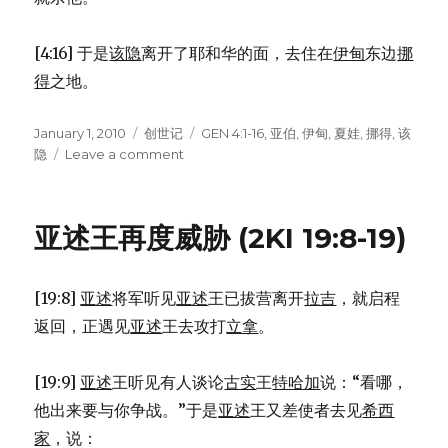
[4:16] 于是
该隐
离开了耶和华的面，去住在
伊甸
东边
挪
得
之地。
Posted
January 1, 2010
Categories
创世记
Tags
GEN 4:1-16
,
亚伯
,
伊甸
,
夏娃
,
挪得
,
该
on
隐
Leave a comment
on
该
隐
和
亚述王再度威胁 (2KI 19:8-19)
亚
伯
(GEN
[19:8]
亚述
将军听见
亚述
王已拔营离开
拉吉
，就启程
4:1-
16)
返回，正遇见
亚述
王去攻打
立拿
。
[19:9]
亚述
王听见有人谈论
古实
王
特哈加
说：“看哪，
他出来要与你争战。”于是
亚述
王又差使者去见
希西
家
，说：