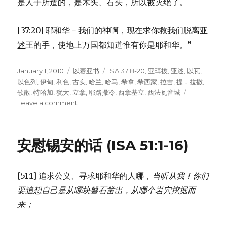
是人手所造的，是木头、石头，所以被灭绝了。
[37:20] 耶和华－我们的神啊，现在求你救我们脱离
亚
述
王的手，使地上万国都知道惟有你是耶和华。”
Posted
January 1, 2010
Categories
以赛亚书
Tags
ISA 37:8-20
,
亚珥拔
,
亚述
,
以瓦
,
on
以色列
,
伊甸
,
利色
,
古实
,
哈兰
,
哈马
,
希拿
,
希西家
,
拉吉
,
提．拉撒
,
歌散
,
特哈加
,
犹大
,
立拿
,
耶路撒冷
,
西拿基立
,
西法瓦音城
Leave a comment
on
亚
述
王
安慰锡安的话 (ISA 51:1-16)
再
来
威
[51:1] 追求公义、寻求耶和华的人哪，
当听从我！
你们
胁
(ISA
要追想自己是从哪块磐石凿出，
从哪个岩穴挖掘而
37:8-
来；
20)