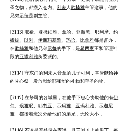
圣之物，都搬入仓内。
利未
人
歌楠雅
主管这事，他的
兄弟
示每
是副主管。
[31:13]
耶歇
、
亚撒细雅
、
拿哈
、
亚撒黑
、
耶利摩
、
约
撒拔
、
以列
、
伊斯玛基雅
、
玛哈
、
比拿雅
都是督办，
在
歌楠雅
和他兄弟
示每
的手下，是
希西家
王和管理神
殿的
亚撒利雅
所委派的。
[31:14] 守东门的
利未
人
音拿
的儿子
可利
，掌管献给神
的甘心祭，发放献给耶和华的礼物和至圣的物。
[31:15] 在祭司的各城里，在他手下忠心协助他的有
伊
甸
、
珉雅珉
、
耶书亚
、
示玛雅
、
亚玛利雅
、
示迦尼
雅
，都按着班次分给他们的弟兄，无论大小，
[31:16] 不论是否登录在家谱，凡三岁以上的男丁，每