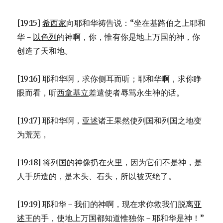
[19:15]
希西家
向耶和华祷告说：“坐在基路伯之上耶和
华－
以色列
的神啊，你，惟有你是地上万国的神，你
创造了天和地。
[19:16] 耶和华啊，求你侧耳而听；耶和华啊，求你睁
眼而看，听
西拿基立
差遣使者辱骂永生神的话。
[19:17] 耶和华啊，
亚述
诸王果然使列国和列国之地变
为荒芜，
[19:18] 将列国的神像扔在火里，因为它们不是神，是
人手所造的，是木头、石头，所以被灭绝了。
[19:19] 耶和华－我们的神啊，现在求你救我们脱离
亚
述
王的手，使地上万国都知道惟独你－耶和华是神！”