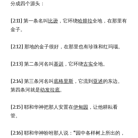
分成四个源头：
[2:11] 第一条名叫
比逊
，它环绕
哈腓拉
全地，在那里有
金子。
[2:12] 那地的金子很好，在那里也有珍珠和红玛瑙。
[2:13] 第二条河名叫
基训
，它环绕
古实
全地。
[2:14] 第三条河名叫
底格里斯
，它流到
亚述
的东边。
第四条河就是
幼发拉底
。
[2:15] 耶和华神把那人安置在
伊甸园
，让他耕耘看
管。
[2:16] 耶和华神吩咐那人说：“园中各样树上所出的，