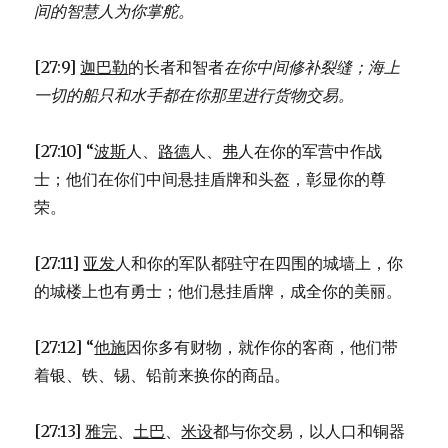
间的智慧人为你掌舵。
[27:9]
迦巴勒
的长者和智者
在你中间修补裂缝；
海上
一切的船只和水手
都在你那里进行货物交易。
[27:10] “
波斯
人、
路德
人、
弗
人在你的军营中作战
士；他们在你们中间悬挂盾牌和头盔，彰显你的尊
荣。
[27:11]
亚发
人和你的军队都驻守在四围的城墙上，你
的城楼上也有勇士；他们悬挂盾牌，成全你的美丽。
[27:12] “
他施
因你多有财物，就作你的客商，他们带
着银、铁、锡、铅前来换你的商品。
[27:13]
雅完
、
土巴
、
米设
都与你交易，以人口和铜器