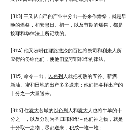
[31:3] 王又从自己的产业中分出一份来作燔祭，就是早
晚的燔祭，和安息日、初一，以及节期的燔祭，都是
按耶和华律法上所记载的。
[31:4] 他又吩咐住
耶路撒冷
的百姓将祭司和
利未
人所
应得的份给他们，使他们坚守耶和华的律法。
[31:5] 命令一出，
以色列
人就把初熟的五谷、新酒、
新油、蜜和田地的出产多多送来；他们把各样出产的
十分之一大量送来。
[31:6] 住
犹大
各城的
以色列
人和
犹大
人也将牛羊的十
分之一，以及分别为圣归耶和华－他们神之物，就是
十分取一之物，尽都送来，积成一堆一堆；