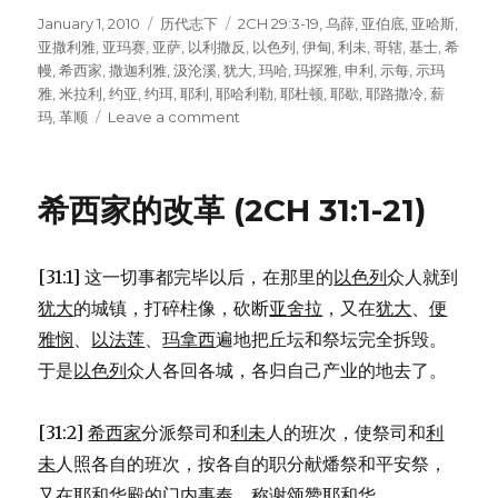
Posted
January 1, 2010
Categories
历代志下
Tags
2CH 29:3-19
,
乌薛
,
亚伯底
,
亚哈斯
,
on
亚撒利雅
,
亚玛赛
,
亚萨
,
以利撒反
,
以色列
,
伊甸
,
利未
,
哥辖
,
基士
,
希
幔
,
希西家
,
撒迦利雅
,
汲沦溪
,
犹大
,
玛哈
,
玛探雅
,
申利
,
示每
,
示玛
雅
,
米拉利
,
约亚
,
约珥
,
耶利
,
耶哈利勒
,
耶杜顿
,
耶歇
,
耶路撒冷
,
薪
玛
,
革顺
Leave a comment
on
洁
净
圣
希西家的改革 (2CH 31:1-21)
殿
(2CH
29:3-
[31:1] 这一切事都完毕以后，在那里的
以色列
众人就到
19)
犹大
的城镇，打碎柱像，砍断
亚舍拉
，又在
犹大
、
便
雅悯
、
以法莲
、
玛拿西
遍地把丘坛和祭坛完全拆毁。
于是
以色列
众人各回各城，各归自己产业的地去了。
[31:2]
希西家
分派祭司和
利未
人的班次，使祭司和
利
未
人照各自的班次，按各自的职分献燔祭和平安祭，
又在耶和华殿的门内事奉，称谢颂赞耶和华。