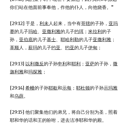
你们站在他面前事奉他，作他的仆人，向他烧香。”
[29:12] 于是，
利未
人起来，当中有
哥辖
的子孙，
亚玛
赛
的儿子
玛哈
、
亚撒利雅
的儿子
约珥
；
米拉利
的子
孙，
亚伯底
的儿子
基士
、
耶哈利勒
的儿子
亚撒利雅
；
革顺
人，
薪玛
的儿子
约亚
、
约亚
的儿子
伊甸
；
[29:13]
以利撒反
的子孙
申利
和
耶利
；
亚萨
的子孙，
撒
迦利雅
和
玛探雅
；
[29:14]
希幔
的子孙
耶歇
和
示每
；
耶杜顿
的子孙
示玛雅
和
乌薛
。
[29:15] 他们聚集他们的弟兄，将自己分别为圣，照着
耶和华的话和王的吩咐，进去洁净耶和华的殿。