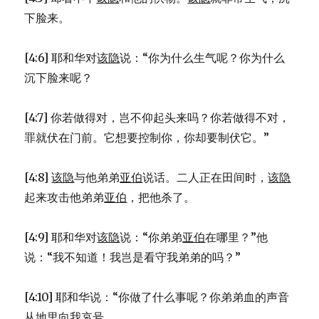
下脸来。
[4:6] 耶和华对
该隐
说：“你为什么生气呢？你为什么
沉下脸来呢？
[4:7] 你若做得对，岂不仰起头来吗？你若做得不对，
罪就伏在门前。它想要控制你，你却要制伏它。”
[4:8]
该隐
与他弟弟
亚伯
说话。二人正在田间时，
该隐
起来攻击他弟弟
亚伯
，把他杀了。
[4:9] 耶和华对
该隐
说：“你弟弟
亚伯
在哪里？”他
说：“我不知道！我岂是看守我弟弟的吗？”
[4:10] 耶和华说：“你做了什么事呢？你弟弟血的声音
从地里向我哀号。