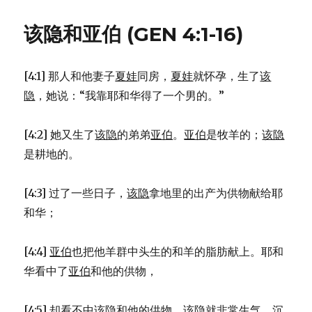
造
的
该隐和亚伯 (GEN 4:1-16)
另
一
记
[4:1] 那人和他妻子
夏娃
同房，
夏娃
就怀孕，生了
该
载
(GEN
隐
，她说：“我靠耶和华得了一个男的。”
2:4-
25)
[4:2] 她又生了
该隐
的弟弟
亚伯
。
亚伯
是牧羊的；
该隐
是耕地的。
[4:3] 过了一些日子，
该隐
拿地里的出产为供物献给耶
和华；
[4:4]
亚伯
也把他羊群中头生的和羊的脂肪献上。耶和
华看中了
亚伯
和他的供物，
[4:5] 却看不中
该隐
和他的供物。
该隐
就非常生气，沉