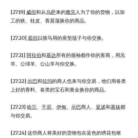
[27:19]
威但
和从
乌萨
来的
雅完
人为了你的货物，以加
工的铁、桂皮、香菖蒲换你的商品。
[27:20]
底但
以骑马用的座垫毯子与你交换。
[27:21]
阿拉伯
和
基达
所有的领袖都作你的客商，用羔
羊、公绵羊、公山羊与你交换。
[27:22]
示巴
和
拉玛
的商人也来与你交易，他们用各类
上好的香料、各类的宝石和黄金换你的商品。
[27:23]
哈兰
、
干尼
、
伊甸
、
示巴
商人、
亚述
和
基抹
都
与你交易。
[27:24] 这些商人将美好的货物包在蓝色的绣花包袱