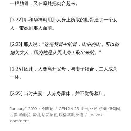
一根肋骨，又在原处把肉合起来。
[2:22] 耶和华神就用那人身上所取的肋骨造了一个女
人，带她到那人面前。
[2:23] 那人说：
“这是我骨中的骨，
肉中的肉，
可以称
她为女人，
因为她是从男人身上取出来的。”
[2:24] 因此，人要离开父母，与妻子结合，二人成为
一体。
[2:25] 当时夫妻二人赤身露体，并不觉得羞耻。
Posted
January 1, 2010
Categories
创世记
Tags
GEN 2:4-25
,
亚当
,
亚述
,
伊甸
,
伊甸园
,
on
古实
,
哈腓拉
,
基训
,
幼发拉底
,
底格里斯
,
比逊
Leave a
comment
on
创