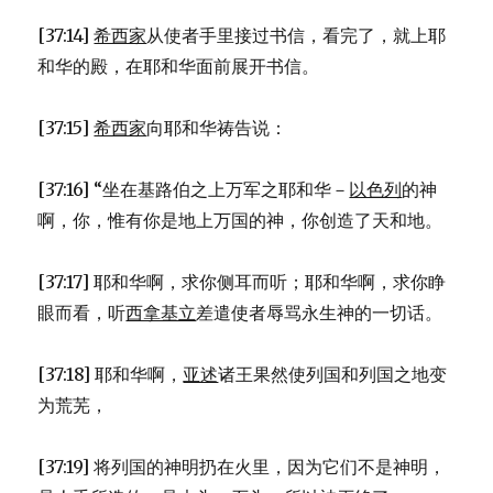
[37:14]
希西家
从使者手里接过书信，看完了，就上耶
和华的殿，在耶和华面前展开书信。
[37:15]
希西家
向耶和华祷告说：
[37:16] “坐在基路伯之上万军之耶和华－
以色列
的神
啊，你，惟有你是地上万国的神，你创造了天和地。
[37:17] 耶和华啊，求你侧耳而听；耶和华啊，求你睁
眼而看，听
西拿基立
差遣使者辱骂永生神的一切话。
[37:18] 耶和华啊，
亚述
诸王果然使列国和列国之地变
为荒芜，
[37:19] 将列国的神明扔在火里，因为它们不是神明，