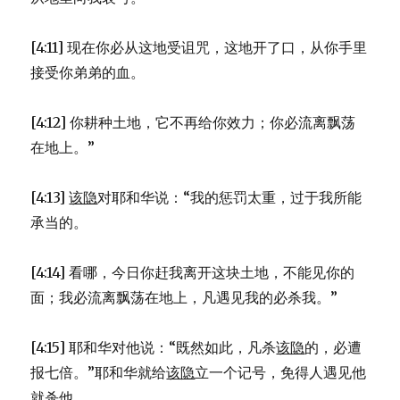
[4:11] 现在你必从这地受诅咒，这地开了口，从你手里
接受你弟弟的血。
[4:12] 你耕种土地，它不再给你效力；你必流离飘荡
在地上。”
[4:13]
该隐
对耶和华说：“我的惩罚太重，过于我所能
承当的。
[4:14] 看哪，今日你赶我离开这块土地，不能见你的
面；我必流离飘荡在地上，凡遇见我的必杀我。”
[4:15] 耶和华对他说：“既然如此，凡杀
该隐
的，必遭
报七倍。”耶和华就给
该隐
立一个记号，免得人遇见他
就杀他。