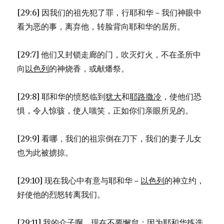
[29:6] 因我们的祖先犯了罪，行耶和华－我们神眼中
看为恶的事，离弃他，转脸背向耶和华的居所。
[29:7] 他们又封锁走廊的门，吹灭灯火，不在圣所中
向
以色列
的神烧香，或献燔祭。
[29:8] 耶和华的愤怒临到
犹大
和
耶路撒冷
，使他们恐
惧，令人惊骇，使人嗤笑，正如你们亲眼所见的。
[29:9] 看哪，我们的祖宗倒在刀下，我们的妻子儿女
也为此被掳掠。
[29:10] 现在我心中有意与耶和华－
以色列
的神立约，
好使他的烈怒转离我们。
[29:11] 我的众子啊，现在不要懈怠；因为耶和华拣选