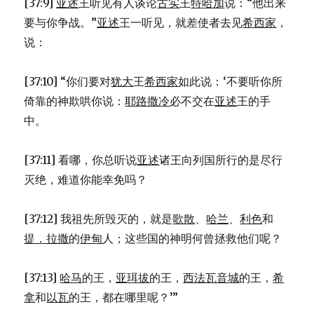
[37:9]
亚述
王听见有人谈论
古实
王
特哈加
说：“他出来
要与你争战。”
亚述
王一听见，就差使者去见
希西家
，
说：
[37:10] “你们要对
犹大
王
希西家
如此说：‘不要听你所
倚靠的神欺哄你说：
耶路撒冷
必不交在
亚述
王的手
中。
[37:11] 看哪，你总听说
亚述
诸王向列国所行的是尽行
灭绝，难道你能幸免吗？
[37:12] 我祖先所毁灭的，就是
歌散
、
哈兰
、
利色
和
提．拉撒
的
伊甸
人；这些国的神明何曾拯救他们呢？
[37:13]
哈马
的王，
亚珥拔
的王，
西法瓦音城
的王，
希
拿
和
以瓦
的王，都在哪里呢？’”