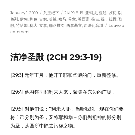
Posted
January 1, 2010
Categories
列王纪下
Tags
2KI 19:8-19
,
亚珥拔
,
亚述
,
以瓦
,
以
on
色列
,
伊甸
,
利色
,
古实
,
哈兰
,
哈马
,
希拿
,
希西家
,
拉吉
,
提．拉撒
,
歌
散
,
特哈加
,
犹大
,
立拿
,
耶路撒冷
,
西拿基立
,
西法瓦音城
Leave a
comment
on
亚
述
王
洁净圣殿 (2CH 29:3-19)
再
度
威
[29:3] 元年正月，他开了耶和华殿的门，重新整修。
胁
(2KI
19:8-
[29:4] 他召祭司和
利未
人来，聚集在东边的广场，
19)
[29:5] 对他们说：“
利未
人哪，当听我说：现在你们要
将自己分别为圣，又将耶和华－你们列祖神的殿分别
为圣，从圣所中除去污秽之物。