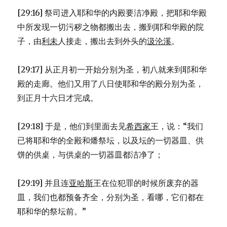
[29:16] 祭司进入耶和华的内殿要洁净殿，把耶和华殿
中所发现一切污秽之物都搬出去，搬到耶和华殿的院
子，由
利未
人接走，搬出去到外头的
汲沦溪
。
[29:17] 从正月初一开始分别为圣，初八就来到耶和华
殿的走廊。他们又用了八日使耶和华的殿分别为圣，
到正月十六日才完成。
[29:18] 于是，他们到里面去见
希西家
王，说：“我们
已将耶和华的全殿和燔祭坛，以及坛的一切器皿、供
饼的供桌，与供桌的一切器皿都洁净了；
[29:19] 并且连
亚哈斯
王在位犯罪的时候所废弃的器
皿，我们也都预备齐全，分别为圣，看哪，它们都在
耶和华的祭坛前。”