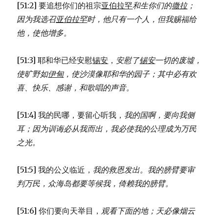
[51:2] 要追想你们的祖宗
亚伯拉罕
和生你们的
撒拉
；
因为我选召
亚伯拉罕
时，他只有一个人，
但我赐福给
他，
使他增多。
[51:3] 耶和华已经安慰
锡安
，
安慰了
锡安
一切的废墟，
使旷野如
伊甸
，
使沙漠像耶和华的园子；
其中必有欢
喜、快乐、感谢，
和歌唱的声音。
[51:4] 我的民哪，要留心听我，
我的国啊，要向我侧
耳；
因为训诲必从我而出，
我必使我的公理成为万民
之光。
[51:5] 我的公义临近，
我的救恩发出。
我的膀臂要审
判万民，
众海岛都要等候我，倚赖我的膀臂。
[51:6] 你们要向天举目，
观看下面的地；
天必像烟云