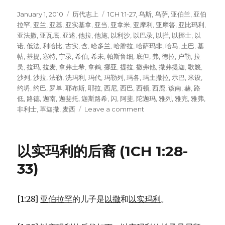
Posted
January 1, 2010
Categories
历代志上
Tags
1CH 1:1-27
,
乌斯
,
乌萨
,
亚伯兰
,
亚伯
on
拉罕
,
亚兰
,
亚基
,
亚实基拿
,
亚当
,
亚拿米
,
亚摩利
,
亚摩答
,
亚比玛利
,
亚法撒
,
亚瓦底
,
亚述
,
他拉
,
他施
,
以利沙
,
以巴录
,
以拦
,
以挪士
,
以
诺
,
低法
,
利哈比
,
古实
,
含
,
哈多兰
,
哈腓拉
,
哈萨玛非
,
哈马
,
土巴
,
基
帖
,
基提
,
塞特
,
宁录
,
希伯
,
希未
,
帕斯鲁细
,
底但
,
弗
,
德拉
,
户勒
,
拉
吴
,
拉玛
,
拉麦
,
拿弗土希
,
拿鹤
,
挪亚
,
提拉
,
撒弗他
,
撒弗提迦
,
歌篾
,
沙列
,
沙拉
,
法勒
,
洗玛利
,
玛代
,
玛勒列
,
玛各
,
玛土撒拉
,
示巴
,
米设
,
约坍
,
约巴
,
罗单
,
耶布斯
,
耶拉
,
西尼
,
西巴
,
西顿
,
西鹿
,
该南
,
赫
,
路
低
,
路德
,
迦南
,
迦斐托
,
迦斯路希
,
闪
,
阿斐
,
陀迦玛
,
雅列
,
雅完
,
雅弗
,
非利士
,
革迦撒
,
麦西
Leave a comment
on
从
亚
当
以实玛利的后裔 (1CH 1:28-
到
亚
33)
伯
拉
罕
[1:28]
亚伯拉罕
的儿子是
以撒
和
以实玛利
。
(1CH
1:1-