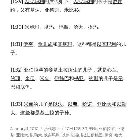
27)
[1:29]
以实玛利
的后代如下：
以实玛利
的长子是
尼拜
约
，又有
基达
、
亚德别
、
米比衫
、
[1:30]
米施玛
、
度玛
、
玛撒
、
哈大
、
提玛
、
[1:31]
伊突
、
拿非施
和
基底玛
。这些都是
以实玛利
的儿
子。
[1:32]
亚伯拉罕
的妾
基土拉
所生的儿子，就是
心兰
、
约珊
、
米但
、
米甸
、
伊施巴
和
书亚
。
约珊
的儿子是
示
巴
和
底但
。
[1:33]
米甸
的儿子是
以法
、
以弗
、
哈诺
、
亚比大
和
以勒
大
。这些都是
基土拉
的子孙。
Posted
January 1, 2010
Categories
历代志上
Tags
1CH 1:28-33
,
书亚
,
亚伯拉罕
,
亚德
on
别
,
亚比大
,
以勒大
,
以实玛利
,
以弗
,
以撒
,
以法
,
伊施巴
,
伊突
,
哈大
,