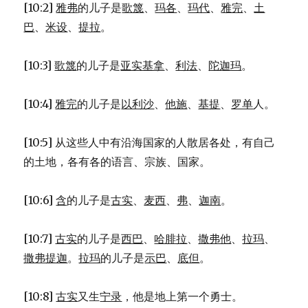
[10:2]
雅弗
的儿子是
歌篾
、
玛各
、
玛代
、
雅完
、
土
巴
、
米设
、
提拉
。
[10:3]
歌篾
的儿子是
亚实基拿
、
利法
、
陀迦玛
。
[10:4]
雅完
的儿子是
以利沙
、
他施
、
基提
、
罗单
人。
[10:5] 从这些人中有沿海国家的人散居各处，有自己
的土地，各有各的语言、宗族、国家。
[10:6]
含
的儿子是
古实
、
麦西
、
弗
、
迦南
。
[10:7]
古实
的儿子是
西巴
、
哈腓拉
、
撒弗他
、
拉玛
、
撒弗提迦
。
拉玛
的儿子是
示巴
、
底但
。
[10:8]
古实
又生
宁录
，他是地上第一个勇士。