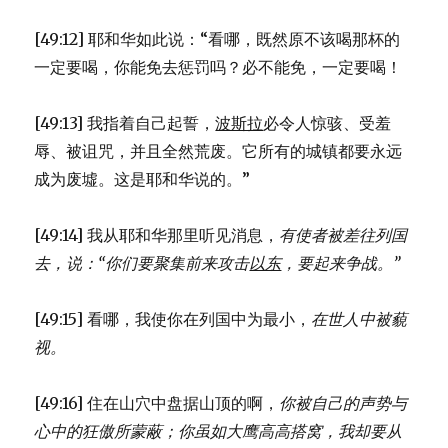
[49:12] 耶和华如此说：“看哪，既然原不该喝那杯的
一定要喝，你能免去惩罚吗？必不能免，一定要喝！
[49:13] 我指着自己起誓，
波斯拉
必令人惊骇、受羞
辱、被诅咒，并且全然荒废。它所有的城镇都要永远
成为废墟。这是耶和华说的。”
[49:14] 我从耶和华那里听见消息，
有使者被差往列国
去，说：
“你们要聚集前来攻击
以东
，
要起来争战。”
[49:15] 看哪，我使你在列国中为最小，
在世人中被藐
视。
[49:16] 住在山穴中盘据山顶的啊，
你被自己的声势与
心中的狂傲所蒙蔽；
你虽如大鹰高高搭窝，
我却要从