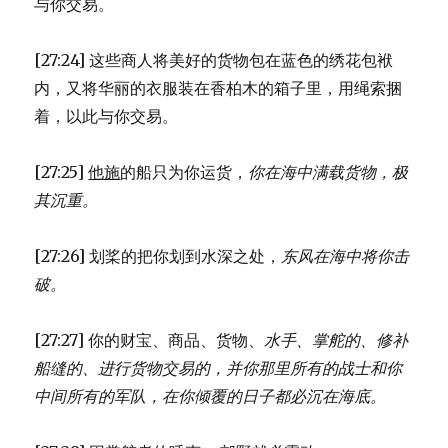
与你交易。
[27:24] 这些商人将美好的货物包在蓝色的绣花包袱
内，又将华丽的衣服装在香柏木的箱子里，用绳索捆
着，以此与你交易。
[27:25]
他施
的船只为你运货，
你在海中满载货物，极
其沉重。
[27:26] 划桨的把你划到水深之处，
东风在海中将你击
破。
[27:27] 你的财宝、商品、货物、
水手、掌舵的、
修补
船缝的、进行货物交易的，
并你那里所有的战士
和你
中间所有的军队，
在你倾覆的日子都必沉在海底。