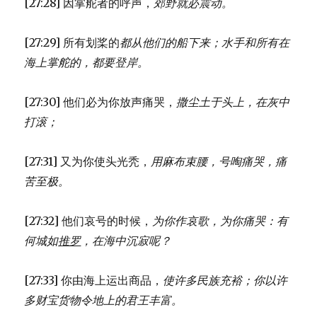
[27:28] 因掌舵者的呼声，
郊野就必震动。
[27:29] 所有划桨的
都从他们的船下来；
水手和所有在
海上掌舵的，
都要登岸。
[27:30] 他们必为你放声痛哭，
撒尘土于头上，
在灰中
打滚；
[27:31] 又为你使头光秃，
用麻布束腰，
号啕痛哭，
痛
苦至极。
[27:32] 他们哀号的时候，
为你作哀歌，
为你痛哭：
有
何城如
推罗
，
在海中沉寂呢？
[27:33] 你由海上运出商品，
使许多民族充裕；
你以许
多财宝货物
令地上的君王丰富。