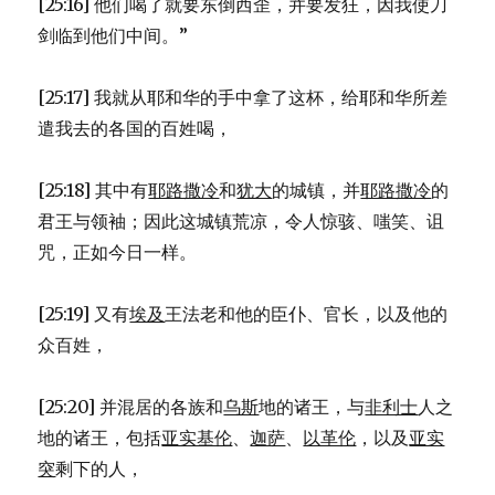
[25:16] 他们喝了就要东倒西歪，并要发狂，因我使刀
剑临到他们中间。”
[25:17] 我就从耶和华的手中拿了这杯，给耶和华所差
遣我去的各国的百姓喝，
[25:18] 其中有
耶路撒冷
和
犹大
的城镇，并
耶路撒冷
的
君王与领袖；因此这城镇荒凉，令人惊骇、嗤笑、诅
咒，正如今日一样。
[25:19] 又有
埃及
王法老和他的臣仆、官长，以及他的
众百姓，
[25:20] 并混居的各族和
乌斯
地的诸王，与
非利士
人之
地的诸王，包括
亚实基伦
、
迦萨
、
以革伦
，以及
亚实
突
剩下的人，