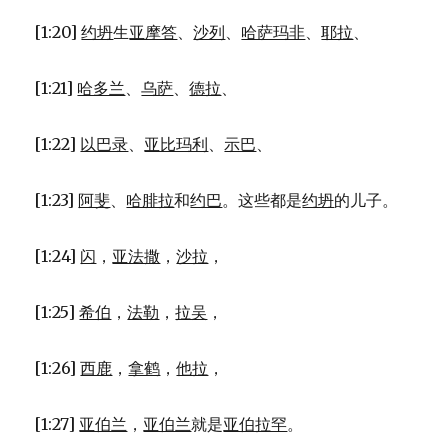
[1:20]
约坍
生
亚摩答
、
沙列
、
哈萨玛非
、
耶拉
、
[1:21]
哈多兰
、
乌萨
、
德拉
、
[1:22]
以巴录
、
亚比玛利
、
示巴
、
[1:23]
阿斐
、
哈腓拉
和
约巴
。这些都是
约坍
的儿子。
[1:24]
闪
，
亚法撒
，
沙拉
，
[1:25]
希伯
，
法勒
，
拉吴
，
[1:26]
西鹿
，
拿鹤
，
他拉
，
[1:27]
亚伯兰
，
亚伯兰
就是
亚伯拉罕
。