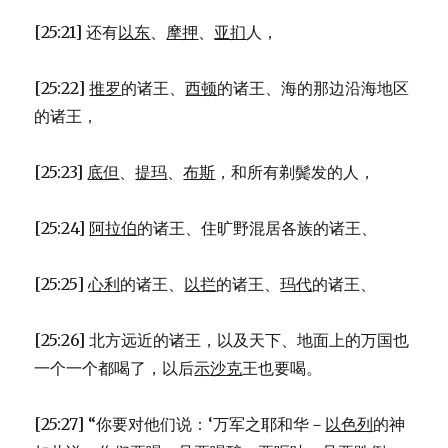
[25:21] 还有
以东
、
摩押
、
亚扪
人，
[25:22]
推罗
的诸王、
西顿
的诸王、海的那边沿海地区
的诸王，
[25:23]
底但
、
提玛
、
布斯
，和所有剃鬓发的人，
[25:24]
阿拉伯
的诸王、住旷野混居各族的诸王、
[25:25]
心利
的诸王、
以拦
的诸王、
玛代
的诸王、
[25:26] 北方远近的诸王，以及天下、地面上的万国也
一个一个都喝了，以后
示沙克
王也要喝。
[25:27] “你要对他们说：‘万军之耶和华－
以色列
的神