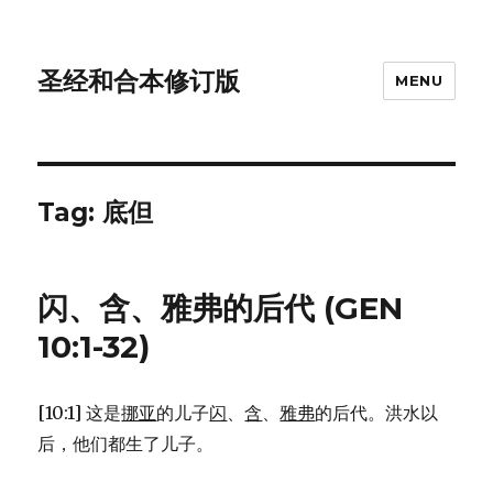
圣经和合本修订版
MENU
Tag: 底但
闪、含、雅弗的后代 (GEN
10:1-32)
[10:1] 这是
挪亚
的儿子
闪
、
含
、
雅弗
的后代。洪水以
后，他们都生了儿子。