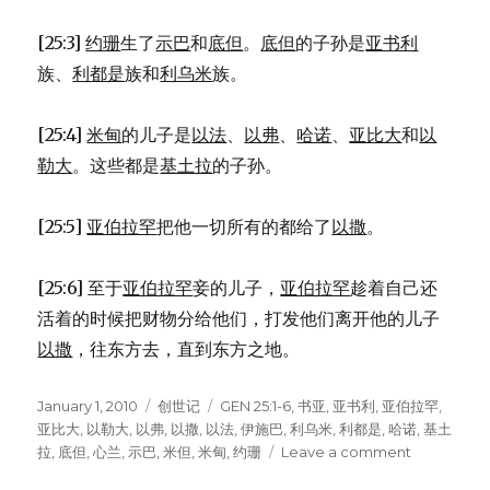
[25:3]
约珊
生了
示巴
和
底但
。
底但
的子孙是
亚书利
族、
利都是
族和
利乌米
族。
[25:4]
米甸
的儿子是
以法
、
以弗
、
哈诺
、
亚比大
和
以
勒大
。这些都是
基土拉
的子孙。
[25:5]
亚伯拉罕
把他一切所有的都给了
以撒
。
[25:6] 至于
亚伯拉罕
妾的儿子，
亚伯拉罕
趁着自己还
活着的时候把财物分给他们，打发他们离开他的儿子
以撒
，往东方去，直到东方之地。
Posted
January 1, 2010
Categories
创世记
Tags
GEN 25:1-6
,
书亚
,
亚书利
,
亚伯拉罕
,
on
亚比大
,
以勒大
,
以弗
,
以撒
,
以法
,
伊施巴
,
利乌米
,
利都是
,
哈诺
,
基土
拉
,
底但
,
心兰
,
示巴
,
米但
,
米甸
,
约珊
Leave a comment
on
亚