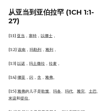
伯
拉
从亚当到亚伯拉罕 (1CH 1:1-
罕
的
27)
其
他
后
[1:1]
亚当
，
塞特
，
以挪士
，
代
(GEN
25:1-
[1:2]
该南
，
玛勒列
，
雅列
，
6)
[1:3]
以诺
，
玛土撒拉
，
拉麦
，
[1:4]
挪亚
，
闪
，
含
，
雅弗
。
[1:5]
雅弗
的儿子是
歌篾
、
玛各
、
玛代
、
雅完
、
土巴
、
米设
和
提拉
。