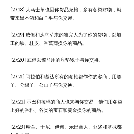
[27:18]
大马士革
也因你货品充裕，多有各类财物，就
带来
黑本
酒和白羊毛与你交易。
[27:19]
威但
和从
乌萨
来的
雅完
人为了你的货物，以加
工的铁、桂皮、香菖蒲换你的商品。
[27:20]
底但
以骑马用的座垫毯子与你交换。
[27:21]
阿拉伯
和
基达
所有的领袖都作你的客商，用羔
羊、公绵羊、公山羊与你交换。
[27:22]
示巴
和
拉玛
的商人也来与你交易，他们用各类
上好的香料、各类的宝石和黄金换你的商品。
[27:23]
哈兰
、
干尼
、
伊甸
、
示巴
商人、
亚述
和
基抹
都