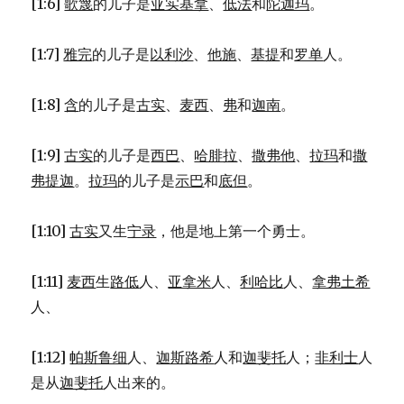
[1:6]
歌篾
的儿子是
亚实基拿
、
低法
和
陀迦玛
。
[1:7]
雅完
的儿子是
以利沙
、
他施
、
基提
和
罗单
人。
[1:8]
含
的儿子是
古实
、
麦西
、
弗
和
迦南
。
[1:9]
古实
的儿子是
西巴
、
哈腓拉
、
撒弗他
、
拉玛
和
撒
弗提迦
。
拉玛
的儿子是
示巴
和
底但
。
[1:10]
古实
又生
宁录
，他是地上第一个勇士。
[1:11]
麦西
生
路低
人、
亚拿米
人、
利哈比
人、
拿弗土希
人、
[1:12]
帕斯鲁细
人、
迦斯路希
人和
迦斐托
人；
非利士
人
是从
迦斐托
人出来的。