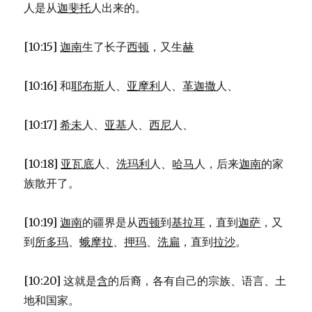
人是从
迦斐托
人出来的。
[10:15]
迦南
生了长子
西顿
，又生
赫
[10:16] 和
耶布斯
人、
亚摩利
人、
革迦撒
人、
[10:17]
希未
人、
亚基
人、
西尼
人、
[10:18]
亚瓦底
人、
洗玛利
人、
哈马
人，后来
迦南
的家
族散开了。
[10:19]
迦南
的疆界是从
西顿
到
基拉耳
，直到
迦萨
，又
到
所多玛
、
蛾摩拉
、
押玛
、
洗扁
，直到
拉沙
。
[10:20] 这就是
含
的后裔，各有自己的宗族、语言、土
地和国家。