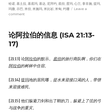
哈诺
,
基土拉
,
基底玛
,
基达
,
尼拜约
,
底但
,
度玛
,
心兰
,
拿非施
,
提玛
,
玛撒
,
示巴
,
米但
,
米施玛
,
米比衫
,
米甸
,
约珊
Leave a
comment
on
以
实
玛
论阿拉伯的信息 (ISA 21:13-
利
的
17)
后
裔
(1CH
[21:13] 论
阿拉伯
的默示。
底但
的旅行商队啊，
你们在
1:28-
阿拉伯
的树林中住宿。
33)
[21:14]
提玛
地的居民哪，
提水来迎接口渴的人，
带饼
来迎接难民。
[21:15] 他们躲避刀剑和出了鞘的刀，
躲避上了弦的弓
与战争的重灾。