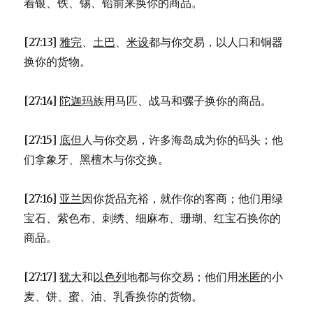
着银、铁、锡、铅前来换你的商品。
[27:13]
雅完
、
土巴
、
米设
都与你交易，以人口和铜器
换你的货物。
[27:14]
陀迦玛
族用马匹、战马和骡子换你的商品。
[27:15]
底但
人与你交易，许多海岛成为你的码头；他
们拿象牙、黑檀木与你交换。
[27:16]
亚兰
因你货品充裕，就作你的客商；他们用绿
宝石、紫色布、刺绣、细麻布、珊瑚、红宝石换你的
商品。
[27:17]
犹大
和
以色列
地都与你交易；他们用
米匿
的小
麦、饼、蜜、油、乳香换你的货物。