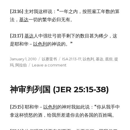
[21:16] 主对我这样说：“一年之内，按照雇工年数的算
法，
基达
一切的繁华必归无有。
[21:17]
基达
人中强壮弓箭手剩下的数目甚为稀少，这
是耶和华－
以色列
的神说的。”
Posted
January 1, 2010
Categories
以赛亚书
Tags
ISA 21:13-17
,
以色列
,
基达
,
底但
,
提
on
玛
,
阿拉伯
Leave a comment
on
论
阿
拉
神审判列国 (JER 25:15-38)
伯
的
信
[25:15] 耶和华－
以色列
的神对我如此说：“你从我手中
息
(ISA
拿这杯愤怒的酒，给我所差遣你去的各国的百姓喝。
21:13-
17)