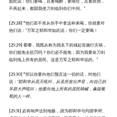
如此说：你们要喝，且要喝醉，要呕吐，且要跌倒，
不再起来，都因我使刀剑临到你们中间。’
[25:28] “他们若不肯从你手中拿这杯来喝，你就要对
他们说：‘万军之耶和华如此说：你们一定要喝！
[25:29] 看哪，我既从称为我名下的城起首施行灾祸，
你们能免去惩罚吗？你们必不能免，因为我要命刀剑
临到地上所有的居民。这是万军之耶和华说的。’
[25:30] “所以你要向他们预言这一切的话，对他们
说：
‘耶和华从高天吼叫，
从圣所发出声音，
向自己的
羊群大声吼叫；
他要向地上所有的居民呐喊，
像踹葡
萄的人一样。
[25:31] 必有响声达到地极，
因为耶和华与列国争辩。