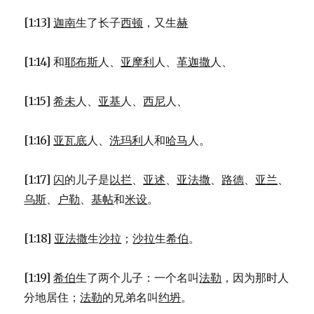
[1:13]
迦南
生了长子
西顿
，又生
赫
[1:14] 和
耶布斯
人、
亚摩利
人、
革迦撒
人、
[1:15]
希未
人、
亚基
人、
西尼
人、
[1:16]
亚瓦底
人、
洗玛利
人和
哈马
人。
[1:17]
闪
的儿子是
以拦
、
亚述
、
亚法撒
、
路德
、
亚兰
、
乌斯
、
户勒
、
基帖
和
米设
。
[1:18]
亚法撒
生
沙拉
；
沙拉
生
希伯
。
[1:19]
希伯
生了两个儿子：一个名叫
法勒
，因为那时人
分地居住；
法勒
的兄弟名叫
约坍
。