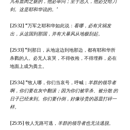
凡有血肉之躯的，他必审问；
至于恶人，他必交给刀
剑。
这是耶和华说的。’
[25:32] “万军之耶和华如此说：
看哪，必有灾祸发
出，从这国到那国，
并有大暴风从地极刮起。
[25:33] “到那日，从地这边到地那边，都有耶和华所
杀戮的人。必无人哀哭，不得收殓，不得埋葬，必在
地面上成为粪土。
[25:34] “牧人哪，你们当哀号，呼喊；
羊群的领导者
啊，你们要在灰中翻滚；
因为你们被宰杀、被分散 的
日子已经来到。
你们要仆倒，好像珍贵的器皿打碎一
样。
[25:35] 牧人无路可逃，
羊群的领导者也无法逃脱。