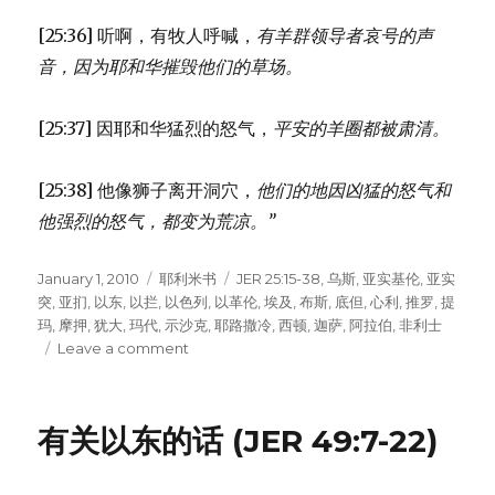
[25:36] 听啊，有牧人呼喊，
有羊群领导者哀号的声
音，
因为耶和华摧毁他们的草场。
[25:37] 因耶和华猛烈的怒气，
平安的羊圈都被肃清。
[25:38] 他像狮子离开洞穴，
他们的地因凶猛的怒气
和
他强烈的怒气，都变为荒凉。”
Posted
January 1, 2010
Categories
耶利米书
Tags
JER 25:15-38
,
乌斯
,
亚实基伦
,
亚实
on
突
,
亚扪
,
以东
,
以拦
,
以色列
,
以革伦
,
埃及
,
布斯
,
底但
,
心利
,
推罗
,
提
玛
,
摩押
,
犹大
,
玛代
,
示沙克
,
耶路撒冷
,
西顿
,
迦萨
,
阿拉伯
,
非利士
Leave a comment
on
神
审
判
有关以东的话 (JER 49:7-22)
列
国
(JER