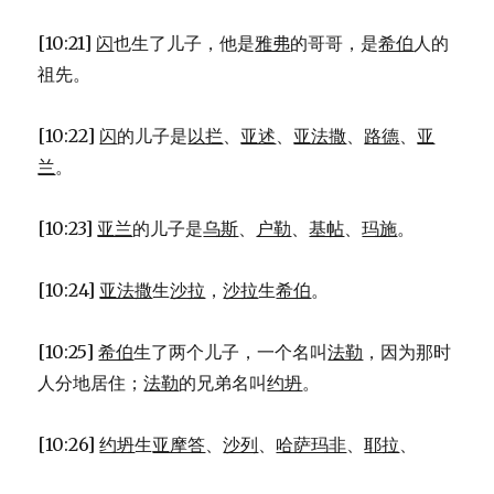
[10:21]
闪
也生了儿子，他是
雅弗
的哥哥，是
希伯
人的
祖先。
[10:22]
闪
的儿子是
以拦
、
亚述
、
亚法撒
、
路德
、
亚
兰
。
[10:23]
亚兰
的儿子是
乌斯
、
户勒
、
基帖
、
玛施
。
[10:24]
亚法撒
生
沙拉
，
沙拉
生
希伯
。
[10:25]
希伯
生了两个儿子，一个名叫
法勒
，因为那时
人分地居住；
法勒
的兄弟名叫
约坍
。
[10:26]
约坍
生
亚摩答
、
沙列
、
哈萨玛非
、
耶拉
、