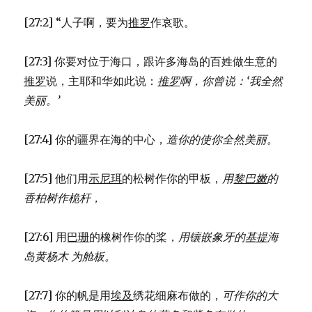
[27:2] “人子啊，要为
推罗
作哀歌。
[27:3] 你要对位于海口，跟许多海岛的百姓做生意的
推罗
说，主耶和华如此说：
推罗
啊，你曾说：
‘我全然
美丽。’
[27:4] 你的疆界在海的中心，
造你的使你全然美丽。
[27:5] 他们用
示尼珥
的松树作你的甲板，
用
黎巴嫩
的
香柏树作桅杆，
[27:6] 用
巴珊
的橡树作你的桨，
用镶嵌象牙的
基提
海
岛黄杨木 为舱板。
[27:7] 你的帆是用
埃及
绣花细麻布做的，
可作你的大