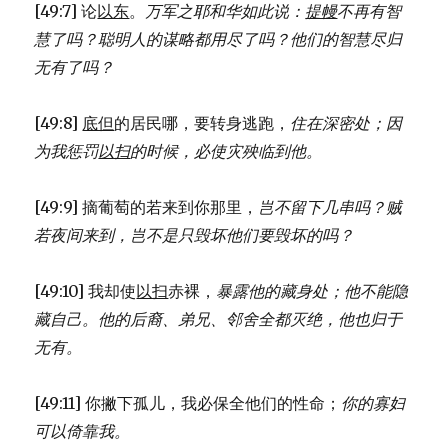
[49:7] 论
以东
。
万军之耶和华如此说：
提幔
不再有智
25:15-
38)
慧了吗？
聪明人的谋略都用尽了吗？
他们的智慧尽归
无有了吗？
[49:8]
底但
的居民哪，要转身逃跑，
住在深密处；
因
为我惩罚
以扫
的时候，
必使灾殃临到他。
[49:9] 摘葡萄的若来到你那里，
岂不留下几串吗？
贼
若夜间来到，
岂不是只毁坏他们要毁坏的吗？
[49:10] 我却使
以扫
赤裸，
暴露他的藏身处；
他不能隐
藏自己。
他的后裔、弟兄、邻舍全都灭绝，
他也归于
无有。
[49:11] 你撇下孤儿，我必保全他们的性命；
你的寡妇
可以倚靠我。