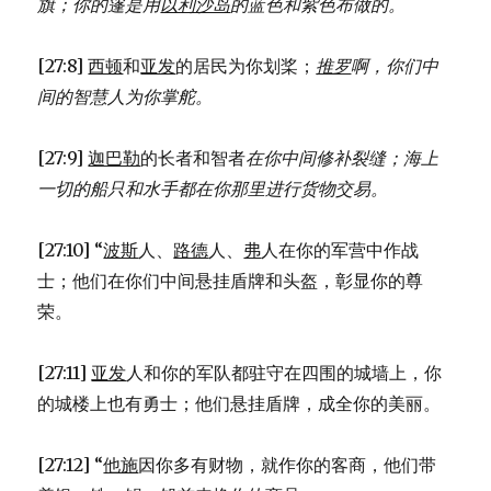
旗；
你的篷是用
以利沙岛
的蓝色和紫色布做的。
[27:8]
西顿
和
亚发
的居民为你划桨；
推罗
啊，你们中
间的智慧人为你掌舵。
[27:9]
迦巴勒
的长者和智者
在你中间修补裂缝；
海上
一切的船只和水手
都在你那里进行货物交易。
[27:10] “
波斯
人、
路德
人、
弗
人在你的军营中作战
士；他们在你们中间悬挂盾牌和头盔，彰显你的尊
荣。
[27:11]
亚发
人和你的军队都驻守在四围的城墙上，你
的城楼上也有勇士；他们悬挂盾牌，成全你的美丽。
[27:12] “
他施
因你多有财物，就作你的客商，他们带