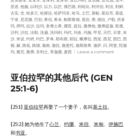
on
亚实基拿
,
亚拿米
,
亚摩利
,
亚摩答
,
亚比玛利
,
亚法撒
,
亚瓦底
,
亚甲
,
亚述
,
他施
,
以利沙
,
以力
,
以拦
,
俄巴路
,
利哈比
,
利河伯
,
利法
,
利鲜
,
古实
,
含
,
哈多兰
,
哈腓拉
,
哈萨玛非
,
哈马
,
土巴
,
基帖
,
基拉耳
,
基提
,
宁录
,
尼尼微
,
巴别
,
希伯
,
希未
,
帕斯鲁细
,
底但
,
弗
,
德拉
,
户勒
,
所多
玛
,
押玛
,
拉沙
,
拉玛
,
拿弗土希
,
挪亚
,
提拉
,
撒弗他
,
撒弗提迦
,
歌篾
,
沙列
,
沙拉
,
法勒
,
洗扁
,
洗玛利
,
玛代
,
玛各
,
玛施
,
甲尼
,
示巴
,
示拿
,
米
沙
,
米设
,
约坍
,
约巴
,
罗单
,
耶布斯
,
耶拉
,
蛾摩拉
,
西发
,
西尼
,
西巴
,
西
顿
,
赫
,
路低
,
路德
,
迦南
,
迦拉
,
迦斐托
,
迦斯路希
,
迦萨
,
闪
,
阿斐
,
陀迦
玛
,
雅完
,
雅弗
,
非利士
,
革迦撒
,
麦西
Leave a comment
on
闪、
含、
雅
亚伯拉罕的其他后代 (GEN
弗
的
25:1-6)
后
代
(GEN
[25:1]
亚伯拉罕
再娶了一个妻子，名叫
基土拉
。
10:1-
32)
[25:2] 她为他生了
心兰
、
约珊
、
米但
、
米甸
、
伊施巴
和
书亚
。