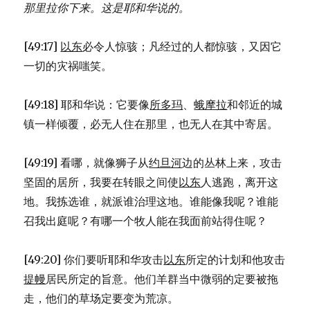
那里拉你下来。
这是耶和华说的。
[49:17]
以东
必令人惊骇；凡经过的人都惊骇，又因它
一切的灾祸嗤笑。
[49:18] 耶和华说：它要像
所多玛
、
蛾摩拉
和邻近的城
镇一样倾覆，必无人住在那里，也无人在其中寄居。
[49:19] 看哪，就像狮子从
约旦河
边的丛林上来，攻击
坚固的居所，我要在转眼之间使
以东
人逃跑，离开这
地。我拣选谁，就派谁治理这地。谁能像我呢？谁能
召我出庭呢？有哪一个牧人能在我面前站得住呢？
[49:20] 你们要听耶和华攻击
以东
所定的计划和他攻击
提幔
居民所定的旨意。他们羊群当中微弱的定要被拖
走，他们的草场定要变为荒凉。