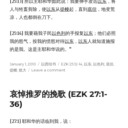
[25:13] 所以主耶和华如此说：我要伸手攻击
以东
，将
人与牲畜剪除，使
以东
从
提幔
起，直到
底但
，地变荒
凉，人也都倒在刀下。
[25:14] 我要藉我子民
以色列
的手报复
以东
；他们必照
我的怒气，按我的愤怒对待
以东
，
以东
人就知道施报
的是我。这是主耶和华说的。”
Posted
January 1, 2010
Categories
以西结书
Tags
EZK 25:12-14
,
以东
,
以色列
,
底但
,
on
提幔
,
犹大
Leave a comment
on
斥
责
以
哀悼推罗的挽歌 (EZK 27:1-
东
(EZK
36)
25:12-
14)
[27:1] 耶和华的话临到我，说：