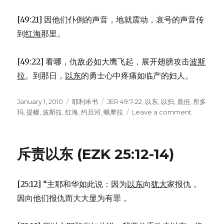
[49:21] 因他们仆倒的声音，地就震动，哀号的声音传
到
红海
那里。
[49:22] 看哪，仇敌必如大鹰飞起，展开翅膀攻击
波斯
拉
。到那日，
以东
的勇士心中疼痛如临产的妇人。
Posted
January 1, 2010
Categories
耶利米书
Tags
JER 49:7-22
,
以东
,
以扫
,
底但
,
所多
on
玛
,
提幔
,
波斯拉
,
红海
,
约旦河
,
蛾摩拉
Leave a comment
on
有
关
以
斥责以东 (EZK 25:12-14)
东
的
话
[25:12] “主耶和华如此说：因为
以东
向
犹大
家报仇，
(JER
49:7-
因向他们报仇而大大显为有罪，
22)