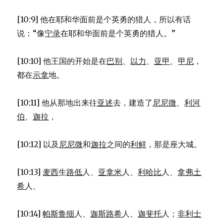
[10:9] 他在耶和华面前是个英勇的猎人，所以有话
说：“像
宁录
在耶和华面前是个英勇的猎人。”
[10:10] 他王国的开始是在
巴别
、
以力
、
亚甲
、
甲尼
，
都在
示拿
地。
[10:11] 他从那地出来往
亚述
去，建造了
尼尼微
、
利河
伯
、
迦拉
，
[10:12] 以及
尼尼微
和
迦拉
之间的
利鲜
，那是座大城。
[10:13]
麦西
生
路低
人、
亚拿米
人、
利哈比
人、
拿弗土
希
人、
[10:14]
帕斯鲁细
人、
迦斯路希
人、
迦斐托
人；
非利士