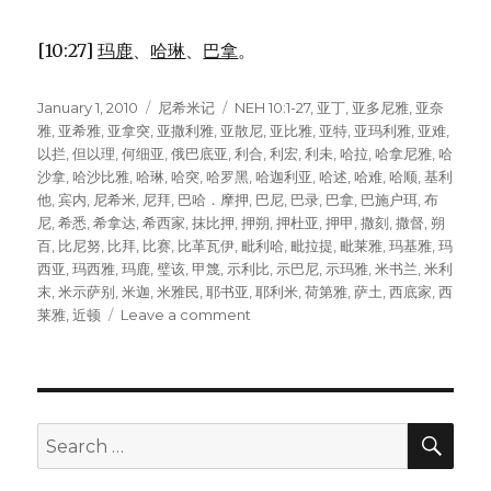
[10:27]
玛鹿
、
哈琳
、
巴拿
。
Posted
January 1, 2010
Categories
尼希米记
Tags
NEH 10:1-27
,
亚丁
,
亚多尼雅
,
亚奈
on
雅
,
亚希雅
,
亚拿突
,
亚撒利雅
,
亚散尼
,
亚比雅
,
亚特
,
亚玛利雅
,
亚难
,
以拦
,
但以理
,
何细亚
,
俄巴底亚
,
利合
,
利宏
,
利未
,
哈拉
,
哈拿尼雅
,
哈
沙拿
,
哈沙比雅
,
哈琳
,
哈突
,
哈罗黑
,
哈迦利亚
,
哈述
,
哈难
,
哈顺
,
基利
他
,
宾内
,
尼希米
,
尼拜
,
巴哈．摩押
,
巴尼
,
巴录
,
巴拿
,
巴施户珥
,
布
尼
,
希悉
,
希拿达
,
希西家
,
抹比押
,
押朔
,
押杜亚
,
押甲
,
撒刻
,
撒督
,
朔
百
,
比尼努
,
比拜
,
比赛
,
比革瓦伊
,
毗利哈
,
毗拉提
,
毗莱雅
,
玛基雅
,
玛
西亚
,
玛西雅
,
玛鹿
,
璧该
,
甲篾
,
示利比
,
示巴尼
,
示玛雅
,
米书兰
,
米利
末
,
米示萨别
,
米迦
,
米雅民
,
耶书亚
,
耶利米
,
荷第雅
,
萨土
,
西底家
,
西
莱雅
,
近顿
Leave a comment
on
在
公
约
上
签
SE
Search
名
for:
的