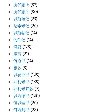
历代志上
(82)
历代志下
(80)
以斯拉记
(23)
尼希米记
(26)
以斯帖记
(14)
约伯记
(14)
诗篇
(178)
箴言
(21)
传道书
(14)
雅歌
(8)
以赛亚书
(129)
耶利米书
(139)
耶利米哀歌
(7)
以西结书
(120)
但以理书
(26)
何西阿书
(28)