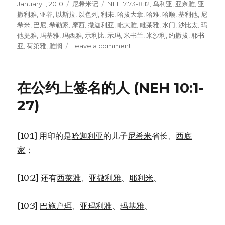
Posted
January 1, 2010
Categories
尼希米记
Tags
NEH 7:73-8:12
,
乌利亚
,
亚奈雅
,
亚
on
撒利雅
,
亚谷
,
以斯拉
,
以色列
,
利未
,
哈拔大拿
,
哈难
,
哈顺
,
基利他
,
尼
希米
,
巴尼
,
希勒家
,
摩西
,
撒迦利亚
,
毗大雅
,
毗莱雅
,
水门
,
沙比太
,
玛
他提雅
,
玛基雅
,
玛西雅
,
示利比
,
示玛
,
米书兰
,
米沙利
,
约撒拔
,
耶书
亚
,
荷第雅
,
雅悯
Leave a comment
on
以
斯
拉
在公约上签名的人 (NEH 10:1-
向
百
27)
姓
宣
读
[10:1] 用印的是
哈迦利亚
的儿子
尼希米
省长、
西底
律
家
；
法
书
(NEH
[10:2] 还有
西莱雅
、
亚撒利雅
、
耶利米
、
7:73-
8:12)
[10:3]
巴施户珥
、
亚玛利雅
、
玛基雅
、