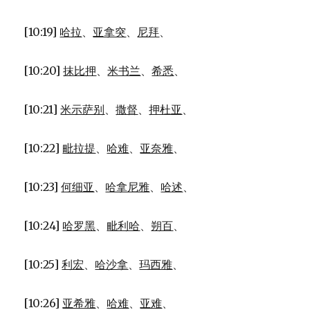
[10:19]
哈拉
、
亚拿突
、
尼拜
、
[10:20]
抹比押
、
米书兰
、
希悉
、
[10:21]
米示萨别
、
撒督
、
押杜亚
、
[10:22]
毗拉提
、
哈难
、
亚奈雅
、
[10:23]
何细亚
、
哈拿尼雅
、
哈述
、
[10:24]
哈罗黑
、
毗利哈
、
朔百
、
[10:25]
利宏
、
哈沙拿
、
玛西雅
、
[10:26]
亚希雅
、
哈难
、
亚难
、