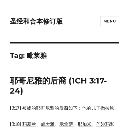
圣经和合本修订版
MENU
Tag: 毗莱雅
耶哥尼雅的后裔 (1CH 3:17-
24)
[3:17] 被掳的
耶哥尼雅
的后裔如下：他的儿子
撒拉铁
、
[3:18]
玛基兰
、
毗大雅
、
示拿萨
、
耶加米
、
何沙玛
和