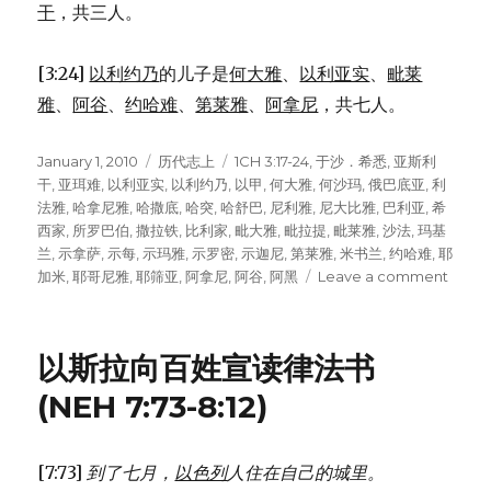
干
，共三人。
[3:24]
以利约乃
的儿子是
何大雅
、
以利亚实
、
毗莱
雅
、
阿谷
、
约哈难
、
第莱雅
、
阿拿尼
，共七人。
Posted
January 1, 2010
Categories
历代志上
Tags
1CH 3:17-24
,
于沙．希悉
,
亚斯利
on
干
,
亚珥难
,
以利亚实
,
以利约乃
,
以甲
,
何大雅
,
何沙玛
,
俄巴底亚
,
利
法雅
,
哈拿尼雅
,
哈撒底
,
哈突
,
哈舒巴
,
尼利雅
,
尼大比雅
,
巴利亚
,
希
西家
,
所罗巴伯
,
撒拉铁
,
比利家
,
毗大雅
,
毗拉提
,
毗莱雅
,
沙法
,
玛基
兰
,
示拿萨
,
示每
,
示玛雅
,
示罗密
,
示迦尼
,
第莱雅
,
米书兰
,
约哈难
,
耶
加米
,
耶哥尼雅
,
耶筛亚
,
阿拿尼
,
阿谷
,
阿黑
Leave a comment
on
耶
哥
尼
以斯拉向百姓宣读律法书
雅
的
(NEH 7:73-8:12)
后
裔
(1CH
[7:73]
到了七月，
以色列
人住在自己的城里。
3:17-