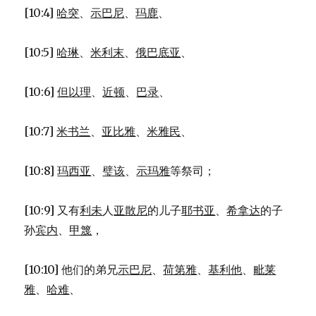
[10:4]
哈突
、
示巴尼
、
玛鹿
、
[10:5]
哈琳
、
米利末
、
俄巴底亚
、
[10:6]
但以理
、
近顿
、
巴录
、
[10:7]
米书兰
、
亚比雅
、
米雅民
、
[10:8]
玛西亚
、
璧该
、
示玛雅
等祭司；
[10:9] 又有
利未
人
亚散尼
的儿子
耶书亚
、
希拿达
的子
孙
宾内
、
甲篾
，
[10:10] 他们的弟兄
示巴尼
、
荷第雅
、
基利他
、
毗莱
雅
、
哈难
、