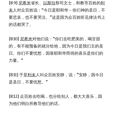
[8:9]
尼希米
省长、
以斯拉
祭司文士，和教导百姓的
利
未
人对众百姓说：“今日是耶和华－你们神的圣日，不
要悲哀，也不要哭泣。”这是因为众百姓听见律法书上
的话都哭了。
[8:10]
尼希米
对他们说：“你们去吃肥美的，喝甘甜
的，有不能预备的就分给他，因为今日是我们主的圣
日。你们不要忧愁，因靠耶和华而得的喜乐是你们的
力量。”
[8:11] 于是
利未
人叫众百姓安静，说：“安静，因今日
是圣日，不要忧愁。”
[8:12] 众百姓去吃喝，也分给别人，都大大喜乐，因
为他们明白所教导他们的话。