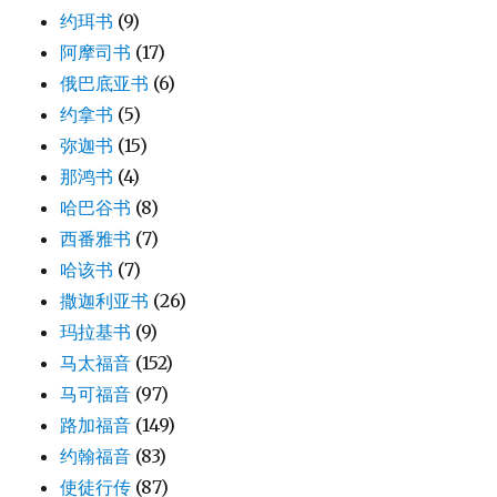
约珥书
(9)
阿摩司书
(17)
俄巴底亚书
(6)
约拿书
(5)
弥迦书
(15)
那鸿书
(4)
哈巴谷书
(8)
西番雅书
(7)
哈该书
(7)
撒迦利亚书
(26)
玛拉基书
(9)
马太福音
(152)
马可福音
(97)
路加福音
(149)
约翰福音
(83)
使徒行传
(87)