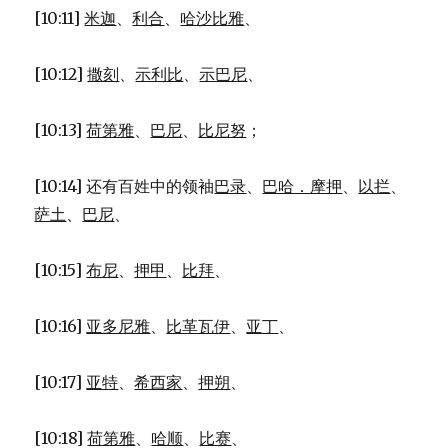
[10:11]
米迦
、
利合
、
哈沙比雅
、
[10:12]
撒刻
、
示利比
、
示巴尼
、
[10:13]
荷第雅
、
巴尼
、
比尼努
；
[10:14] 还有百姓中的领袖
巴录
、
巴哈．摩押
、
以拦
、
萨土
、
巴尼
、
[10:15]
布尼
、
押甲
、
比拜
、
[10:16]
亚多尼雅
、
比革瓦伊
、
亚丁
、
[10:17]
亚特
、
希西家
、
押朔
、
[10:18]
荷第雅
、
哈顺
、
比赛
、