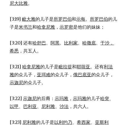
尼大比雅
。
[3:19]
毗大雅
的儿子是
所罗巴伯
和
示每
。
所罗巴伯
的儿
子是
米书兰
和
哈拿尼雅
，
示罗密
是他们的妹妹；
[3:20] 还有
哈舒巴
、
阿黑
、
比利家
、
哈撒底
、
于沙．
希悉
，共五人。
[3:21]
哈拿尼雅
的儿子是
毗拉提
和
耶筛亚
。还有
利法
雅
的众儿子，
亚珥难
的众儿子，
俄巴底亚
的众儿子，
示迦尼
的众儿子。
[3:22]
示迦尼
的后裔：
示玛雅
，
示玛雅
的儿子
哈突
、
以甲
、
巴利亚
、
尼利雅
、
沙法
，共六人。
[3:23]
尼利雅
的儿子是
以利约乃
、
希西家
、
亚斯利