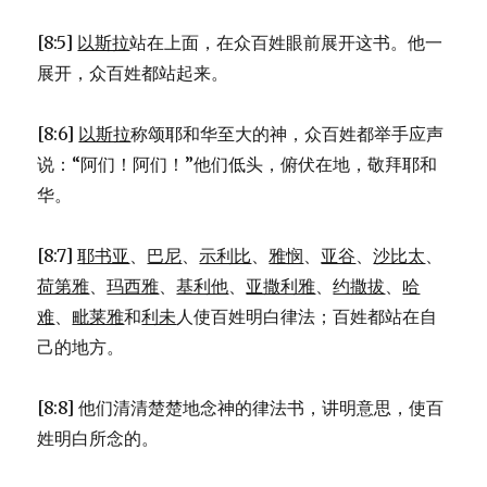
[8:5]
以斯拉
站在上面，在众百姓眼前展开这书。他一
展开，众百姓都站起来。
[8:6]
以斯拉
称颂耶和华至大的神，众百姓都举手应声
说：“阿们！阿们！”他们低头，俯伏在地，敬拜耶和
华。
[8:7]
耶书亚
、
巴尼
、
示利比
、
雅悯
、
亚谷
、
沙比太
、
荷第雅
、
玛西雅
、
基利他
、
亚撒利雅
、
约撒拔
、
哈
难
、
毗莱雅
和
利未
人使百姓明白律法；百姓都站在自
己的地方。
[8:8] 他们清清楚楚地念神的律法书，讲明意思，使百
姓明白所念的。