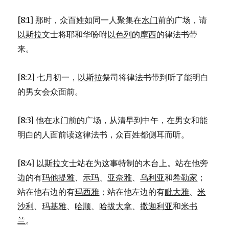
24)
[8:1] 那时，众百姓如同一人聚集在
水门
前的广场，请
以斯拉
文士将耶和华吩咐
以色列
的
摩西
的律法书带
来。
[8:2] 七月初一，
以斯拉
祭司将律法书带到听了能明白
的男女会众面前。
[8:3] 他在
水门
前的广场，从清早到中午，在男女和能
明白的人面前读这律法书，众百姓都侧耳而听。
[8:4]
以斯拉
文士站在为这事特制的木台上。站在他旁
边的有
玛他提雅
、
示玛
、
亚奈雅
、
乌利亚
和
希勒家
；
站在他右边的有
玛西雅
；站在他左边的有
毗大雅
、
米
沙利
、
玛基雅
、
哈顺
、
哈拔大拿
、
撒迦利亚
和
米书
兰
。