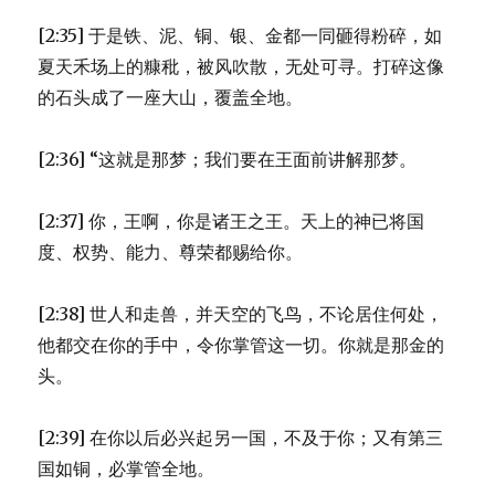
[2:35] 于是铁、泥、铜、银、金都一同砸得粉碎，如
夏天禾场上的糠秕，被风吹散，无处可寻。打碎这像
的石头成了一座大山，覆盖全地。
[2:36] “这就是那梦；我们要在王面前讲解那梦。
[2:37] 你，王啊，你是诸王之王。天上的神已将国
度、权势、能力、尊荣都赐给你。
[2:38] 世人和走兽，并天空的飞鸟，不论居住何处，
他都交在你的手中，令你掌管这一切。你就是那金的
头。
[2:39] 在你以后必兴起另一国，不及于你；又有第三
国如铜，必掌管全地。