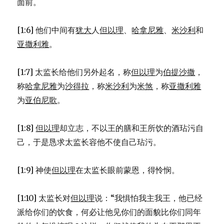
面前。
[1:6] 他们中间有
犹大
人
但以理
、
哈拿尼雅
、
米沙利
和
亚撒利雅
。
[1:7] 太监长给他们另外起名，称
但以理
为
伯提沙撒
，
称
哈拿尼雅
为
沙得拉
，称
米沙利
为
米煞
，称
亚撒利雅
为
亚伯尼歌
。
[1:8]
但以理
却立志，不以王的膳和王所饮的酒玷污自
己，于是恳求太监长容他不使自己玷污。
[1:9] 神使
但以理
在太监长眼前蒙恩，得怜悯。
[1:10] 太监长对
但以理
说：“我惧怕我主我王，他已经
派给你们的饮食，何必让他见你们的面貌比你们同年