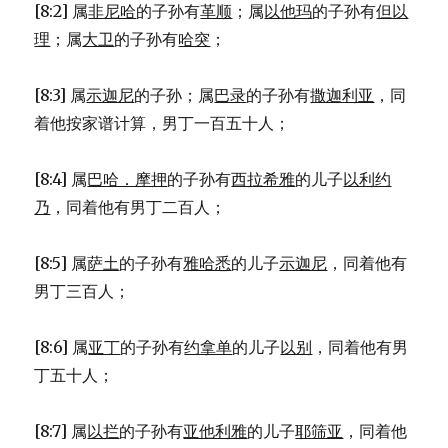
[8:2] 属
非尼哈
的子孙有
革顺
；属
以他玛
的子孙有
但以
理
；属
大卫
的子孙有
哈突
；
[8:3] 属
示迦尼
的子孙；属
巴录
的子孙有
撒迦利亚
，同
着他按家谱计算，男丁一百五十人；
[8:4] 属
巴哈．摩押
的子孙有
西拉希雅
的儿子
以利约
乃
，同着他有男丁二百人；
[8:5] 属
萨土
的子孙有
雅哈悉
的儿子
示迦尼
，同着他有
男丁三百人；
[8:6] 属
亚丁
的子孙有
约拿单
的儿子
以别
，同着他有男
丁五十人；
[8:7] 属
以拦
的子孙有
亚他利雅
的儿子
耶筛亚
，同着他