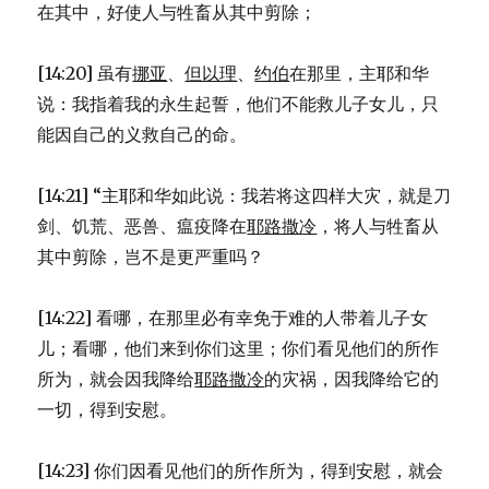
在其中，好使人与牲畜从其中剪除；
[14:20] 虽有
挪亚
、
但以理
、
约伯
在那里，主耶和华
说：我指着我的永生起誓，他们不能救儿子女儿，只
能因自己的义救自己的命。
[14:21] “主耶和华如此说：我若将这四样大灾，就是刀
剑、饥荒、恶兽、瘟疫降在
耶路撒冷
，将人与牲畜从
其中剪除，岂不是更严重吗？
[14:22] 看哪，在那里必有幸免于难的人带着儿子女
儿；看哪，他们来到你们这里；你们看见他们的所作
所为，就会因我降给
耶路撒冷
的灾祸，因我降给它的
一切，得到安慰。
[14:23] 你们因看见他们的所作所为，得到安慰，就会