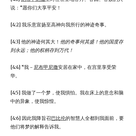
49)
说：“愿你们大享平安！
[4:2] 我乐意宣扬至高神向我所行的神迹奇事。
[4:3] 他的神迹何其大！
他的奇事何其盛！
他的国度存
到永远；
他的权柄存到万代！
[4:4] “我－
尼布甲尼撒
安居在家中，在宫里享受荣
华。
[4:5] 我做了一个梦，使我惧怕。我在床上的意念和脑
中的异象，使我惊惶。
[4:6] 因此我降旨召
巴比伦
的智慧人全都到我面前，要
他们将梦的解释告诉我。