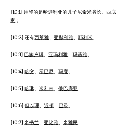
来
的
[10:1] 用印的是
哈迦利亚
的儿子
尼希米
省长、
西底
人
家
；
(EZR
8:1-
14)
[10:2] 还有
西莱雅
、
亚撒利雅
、
耶利米
、
[10:3]
巴施户珥
、
亚玛利雅
、
玛基雅
、
[10:4]
哈突
、
示巴尼
、
玛鹿
、
[10:5]
哈琳
、
米利末
、
俄巴底亚
、
[10:6]
但以理
、
近顿
、
巴录
、
[10:7]
米书兰
、
亚比雅
、
米雅民
、