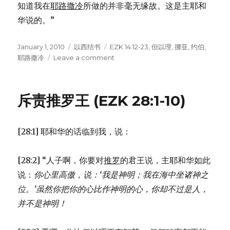
知道我在
耶路撒冷
所做的并非毫无缘故。这是主耶和
华说的。”
Posted
January 1, 2010
Categories
以西结书
Tags
EZK 14:12-23
,
但以理
,
挪亚
,
约伯
,
on
耶路撒冷
Leave a comment
on
挪
亚、
但
斥责推罗王 (EZK 28:1-10)
以
理、
约
[28:1] 耶和华的话临到我，说：
伯
(EZK
14:12-
[28:2] “人子啊，你要对
推罗
的君王说，主耶和华如此
23)
说：
你心里高傲，说：‘我是神明；
我在海中坐诸神之
位。’
虽然你把你的心比作神明的心，
你却不过是人，
并不是神明！