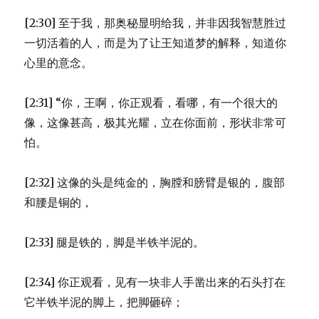
[2:30] 至于我，那奥秘显明给我，并非因我智慧胜过
一切活着的人，而是为了让王知道梦的解释，知道你
心里的意念。
[2:31] “你，王啊，你正观看，看哪，有一个很大的
像，这像甚高，极其光耀，立在你面前，形状非常可
怕。
[2:32] 这像的头是纯金的，胸膛和膀臂是银的，腹部
和腰是铜的，
[2:33] 腿是铁的，脚是半铁半泥的。
[2:34] 你正观看，见有一块非人手凿出来的石头打在
它半铁半泥的脚上，把脚砸碎；