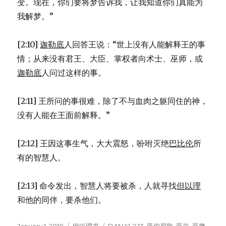
变。现在，你们要将梦告诉我，让我知道你们真能为
我解梦。”
[2:10]
迦勒底
人回答王说：“世上没有人能解释王的事
情；从来没有君王、大臣、掌权者向术士、巫师，或
迦勒底
人问过这样的事。
[2:11] 王所问的事很难，除了不与血肉之躯同住的神，
没有人能在王面前解释。”
[2:12] 王因这事生气，大大震怒，吩咐灭绝
巴比伦
所
有的智慧人。
[2:13] 命令发出，智慧人将要被杀，人就寻找
但以理
和他的同伴，要杀他们。