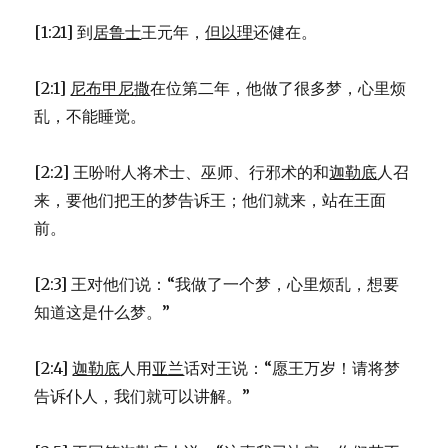
[1:21] 到
居鲁士
王元年，
但以理
还健在。
[2:1]
尼布甲尼撒
在位第二年，他做了很多梦，心里烦
乱，不能睡觉。
[2:2] 王吩咐人将术士、巫师、行邪术的和
迦勒底
人召
来，要他们把王的梦告诉王；他们就来，站在王面
前。
[2:3] 王对他们说：“我做了一个梦，心里烦乱，想要
知道这是什么梦。”
[2:4]
迦勒底
人用
亚兰
话对王说：“愿王万岁！请将梦
告诉仆人，我们就可以讲解。”