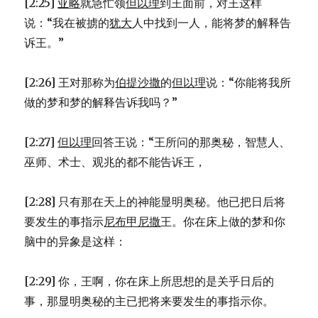
[2:25]
亚略
就急忙领
但以理
到王面前，对王这样
说：“我在被掳的
犹大
人中找到一人，能将梦的解释告
诉王。”
[2:26] 王对那称为
伯提沙撒
的
但以理
说：“你能将我所
做的梦和梦的解释告诉我吗？”
[2:27]
但以理
回答王说：“王所问的那奥秘，智慧人、
巫师、术士、观兆的都不能告诉王，
[2:28] 只有那在天上的神能显明奥秘。他已把日后将
要发生的事指示
尼布甲尼撒
王。你在床上做的梦和你
脑中的异象是这样：
[2:29] 你，王啊，你在床上所思想的是关乎日后的
事，那显明奥秘的主已把将来要发生的事指示你。