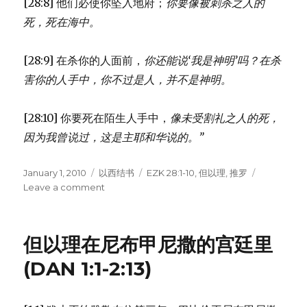
[28:8] 他们必使你坠入地府；
你要像被刺杀之人的
死，死在海中。
[28:9] 在杀你的人面前，
你还能说‘我是神明’吗？
在杀
害你的人手中，
你不过是人，并不是神明。
[28:10] 你要死在陌生人手中，
像未受割礼之人的死，
因为我曾说过，
这是主耶和华说的。”
Posted
January 1, 2010
Categories
以西结书
Tags
EZK 28:1-10
,
但以理
,
推罗
on
Leave a comment
on
斥
责
推
但以理在尼布甲尼撒的宫廷里
罗
王
(DAN 1:1-2:13)
(EZK
28:1-
10)