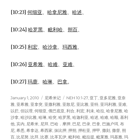
[10:23]
何细亚
、
哈拿尼雅
、
哈述
、
[10:24]
哈罗黑
、
毗利哈
、
朔百
、
[10:25]
利宏
、
哈沙拿
、
玛西雅
、
[10:26]
亚希雅
、
哈难
、
亚难
、
[10:27]
玛鹿
、
哈琳
、
巴拿
。
Posted
January 1, 2010
Categories
尼希米记
Tags
NEH 10:1-27
,
亚丁
,
亚多尼雅
,
亚奈
on
雅
,
亚希雅
,
亚拿突
,
亚撒利雅
,
亚散尼
,
亚比雅
,
亚特
,
亚玛利雅
,
亚难
,
以拦
,
但以理
,
何细亚
,
俄巴底亚
,
利合
,
利宏
,
利未
,
哈拉
,
哈拿尼雅
,
哈
沙拿
,
哈沙比雅
,
哈琳
,
哈突
,
哈罗黑
,
哈迦利亚
,
哈述
,
哈难
,
哈顺
,
基利
他
,
宾内
,
尼希米
,
尼拜
,
巴哈．摩押
,
巴尼
,
巴录
,
巴拿
,
巴施户珥
,
布
尼
,
希悉
,
希拿达
,
希西家
,
抹比押
,
押朔
,
押杜亚
,
押甲
,
撒刻
,
撒督
,
朔
百
,
比尼努
,
比拜
,
比赛
,
比革瓦伊
,
毗利哈
,
毗拉提
,
毗莱雅
,
玛基雅
,
玛