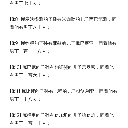
有男丁七十人；
[8:8] 属
示法提雅
的子孙有
米迦勒
的儿子
西巴第雅
，同
着他有男丁八十人；
[8:9] 属
约押
的子孙有
耶歇
的儿子
俄巴底亚
，同着他有
男丁二百一十八人；
[8:10] 属
巴尼
的子孙有
约细斐
的儿子
示罗密
，同着他
有男丁一百六十人；
[8:11] 属
比拜
的子孙有
比拜
的儿子
撒迦利亚
，同着他有
男丁二十八人；
[8:12] 属
押甲
的子孙有
哈加坦
的儿子
约哈难
，同着他
有男丁一百一十人；