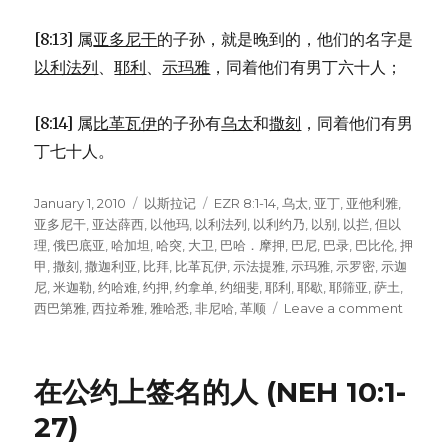
[8:13] 属
亚多尼干
的子孙，就是晚到的，他们的名字是
以利法列
、
耶利
、
示玛雅
，同着他们有男丁六十人；
[8:14] 属
比革瓦伊
的子孙有
乌太
和
撒刻
，同着他们有男
丁七十人。
Posted
January 1, 2010
Categories
以斯拉记
Tags
EZR 8:1-14
,
乌太
,
亚丁
,
亚他利雅
,
on
亚多尼干
,
亚达薛西
,
以他玛
,
以利法列
,
以利约乃
,
以别
,
以拦
,
但以
理
,
俄巴底亚
,
哈加坦
,
哈突
,
大卫
,
巴哈．摩押
,
巴尼
,
巴录
,
巴比伦
,
押
甲
,
撒刻
,
撒迦利亚
,
比拜
,
比革瓦伊
,
示法提雅
,
示玛雅
,
示罗密
,
示迦
尼
,
米迦勒
,
约哈难
,
约押
,
约拿单
,
约细斐
,
耶利
,
耶歇
,
耶筛亚
,
萨土
,
西巴第雅
,
西拉希雅
,
雅哈悉
,
非尼哈
,
革顺
Leave a comment
on
从
被
掳
在公约上签名的人 (NEH 10:1-
之
地
27)
回