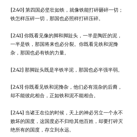
[2:40] 第四国必坚壮如铁，就像铁能打碎砸碎一切；
铁怎样压碎一切，那国也必照样打碎压碎。
[2:41] 你既看见像的脚和脚趾头，一半是陶匠的泥，
一半是铁，那国将来也必分裂。你既看见铁和泥搀
杂，那国也必有铁的力量。
[2:42] 那脚趾头既是半铁半泥，那国也必半强半弱。
[2:43] 你既看见铁和泥搀杂，他们必有混杂的后裔，
却不能彼此相合，正如铁和泥不能相合。
[2:44] 当诸王在位的时候，天上的神必另立一个永不
败坏的国度，这国度必不归给其他百姓，却要打碎灭
绝所有的国度，存立到永远。