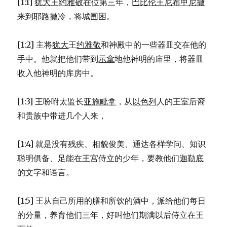
[1:1]
犹大
王
约雅敬
在位第三年，
巴比伦
王
尼布甲尼撒
来到
耶路撒冷
，将城围困。
[1:2] 主将
犹大
王
约雅敬
和神殿中的一些器皿交在他的
手中。他就把他们带到
示拿
地他神明的庙里，将器皿
收入他神明的库房中。
[1:3] 王吩咐太监长
亚施毗拿
，从
以色列
人的王室后裔
和贵族中带进几个人来，
[1:4] 就是没有残疾、相貌俊美、通达各样学问、知识
聪明俱备、足能在王宫侍立的少年，要教他们
迦勒底
的文字和语言。
[1:5] 王从自己所用的膳和所饮的酒中，派给他们每日
的分量，养育他们三年，好叫他们期满以后侍立在王