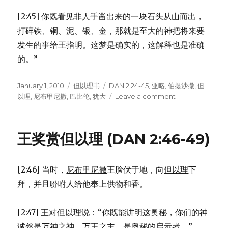
[2:45] 你既看见非人手凿出来的一块石头从山而出，
打碎铁、铜、泥、银、金，那就是至大的神把将来要
发生的事给王指明。这梦是确实的，这解释也是准确
的。”
Posted
January 1, 2010
Categories
但以理书
Tags
DAN 2:24-45
,
亚略
,
伯提沙撒
,
但
on
以理
,
尼布甲尼撒
,
巴比伦
,
犹大
Leave a comment
on
但
以
理
王奖赏但以理 (DAN 2:46-49)
解
梦
(DAN
[2:46] 当时，
尼布甲尼撒
王脸伏于地，向
但以理
下
2:24-
45)
拜，并且吩咐人给他奉上供物和香。
[2:47] 王对
但以理
说：“你既能讲明这奥秘，你们的神
诚然是万神之神、万王之主，是奥秘的启示者。”