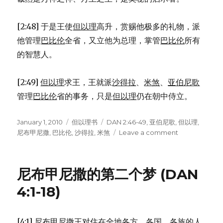
[2:48] 于是王使
但以理
高升，赏赐他极多的礼物，派
他管理
巴比伦
全省，又立他为总理，掌管
巴比伦
所有
的智慧人。
[2:49]
但以理
求王，王就派
沙得拉
、
米煞
、
亚伯尼歌
管理
巴比伦
省的事务，只是
但以理
仍在朝中侍立。
Posted
January 1, 2010
Categories
但以理书
Tags
DAN 2:46-49
,
亚伯尼歌
,
但以理
,
on
尼布甲尼撒
,
巴比伦
,
沙得拉
,
米煞
Leave a comment
on
王
奖
赏
尼布甲尼撒的第二个梦 (DAN
但
以
4:1-18)
理
(DAN
2:46-
[4:1]
尼布甲尼撒
王对住在全地各方、各国、各族的人