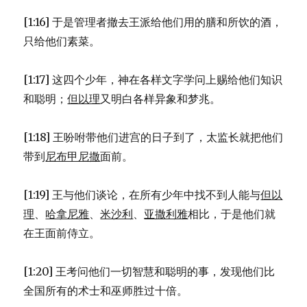
[1:16] 于是管理者撤去王派给他们用的膳和所饮的酒，
只给他们素菜。
[1:17] 这四个少年，神在各样文字学问上赐给他们知识
和聪明；
但以理
又明白各样异象和梦兆。
[1:18] 王吩咐带他们进宫的日子到了，太监长就把他们
带到
尼布甲尼撒
面前。
[1:19] 王与他们谈论，在所有少年中找不到人能与
但以
理
、
哈拿尼雅
、
米沙利
、
亚撒利雅
相比，于是他们就
在王面前侍立。
[1:20] 王考问他们一切智慧和聪明的事，发现他们比
全国所有的术士和巫师胜过十倍。