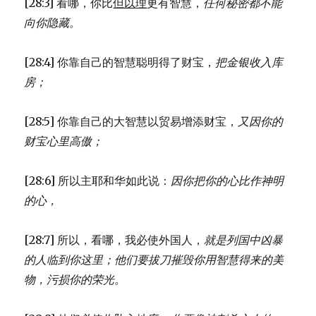
[28:3] 看哪，你比
但以理
更有智慧，
任何秘密都不能
向你隐藏。
[28:4] 你靠自己的智慧聪明得了财宝，
把金银收入库
房；
[28:5] 你靠自己的大智慧以贸易增添财宝，
又因你的
财宝心里高傲；
[28:6] 所以主耶和华如此说：
因你把你的心比作神明
的心，
[28:7] 所以，看哪，我必使外国人，
就是列国中凶暴
的人临到你这里；
他们要拔刀摧毁你用智慧得来的美
物，
污损你的荣光。