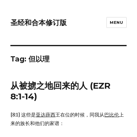
圣经和合本修订版
MENU
Tag: 但以理
从被掳之地回来的人 (EZR
8:1-14)
[8:1] 这些是
亚达薛西
王在位的时候，同我从
巴比伦
上
来的族长和他们的家谱：