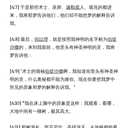
[4:7] 于是那些术士、巫师、
迦勒底
人、观兆的都进
来，我将那梦告诉他们，他们却不能把梦的解释告诉
我。
[4:8] 最后，
但以理
，就是按照我神明的名字称为
伯提
沙撒
的，来到我面前，他里头有神圣神明的灵，我将
梦告诉他：
[4:9] ‘术士的领袖
伯提沙撒
啊，我知道你里头有神圣神
明的灵，什么奥秘都不能为难你。现在你要把我梦中
所见的异象和梦的解释告诉我。’
[4:10] “我在床上脑中的异象是这样：我观看，看哪，
大地中间有一棵树，极其高大。
[4:11] 那树渐长，而且茁壮，高得顶天，从地极都能看