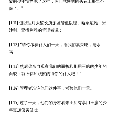
龄的少年憔悴呢？这样，你们就使我的头在王那里不
保了。”
[1:11]
但以理
对太监长所派监管
但以理
、
哈拿尼雅
、
米
沙利
、
亚撒利雅
的管理者说：
[1:12] “请你考验仆人们十天，给我们素菜吃，清水
喝，
[1:13] 然后你亲自观察我们的面貌和那用王膳的少年的
面貌；就照你所观察的待你的仆人吧！”
[1:14] 管理者准许他们这件事，考验他们十天。
[1:15] 过了十天，他们的身材看来比所有享用王膳的少
年更加俊美健壮，