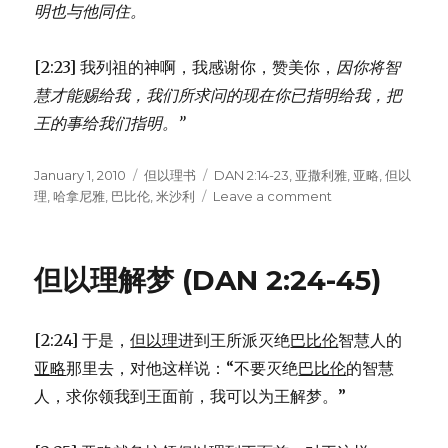
明也与他同住。
[2:23] 我列祖的神啊，我感谢你，赞美你，
因你将智
慧才能赐给我，
我们所求问的现在你已指明给我，
把
王的事给我们指明。”
Posted
January 1, 2010
Categories
但以理书
Tags
DAN 2:14-23
,
亚撒利雅
,
亚略
,
但以
on
理
,
哈拿尼雅
,
巴比伦
,
米沙利
Leave a comment
on
神
指
示
但以理解梦 (DAN 2:24-45)
但
以
理
[2:24] 于是，
但以理
进到王所派灭绝
巴比伦
智慧人的
(DAN
2:14-
亚略
那里去，对他这样说：“不要灭绝
巴比伦
的智慧
23)
人，求你领我到王面前，我可以为王解梦。”