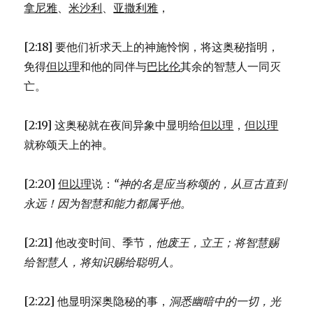
拿尼雅
、
米沙利
、
亚撒利雅
，
[2:18] 要他们祈求天上的神施怜悯，将这奥秘指明，
免得
但以理
和他的同伴与
巴比伦
其余的智慧人一同灭
亡。
[2:19] 这奥秘就在夜间异象中显明给
但以理
，
但以理
就称颂天上的神。
[2:20]
但以理
说：
“神的名是应当称颂的，从亘古直到
永远！
因为智慧和能力都属乎他。
[2:21] 他改变时间、季节，
他废王，立王；
将智慧赐
给智慧人，
将知识赐给聪明人。
[2:22] 他显明深奥隐秘的事，
洞悉幽暗中的一切，
光