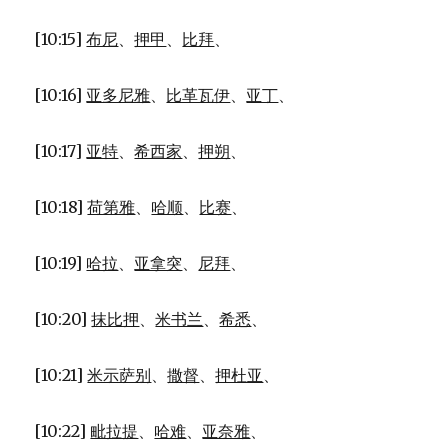
[10:15]
布尼
、
押甲
、
比拜
、
[10:16]
亚多尼雅
、
比革瓦伊
、
亚丁
、
[10:17]
亚特
、
希西家
、
押朔
、
[10:18]
荷第雅
、
哈顺
、
比赛
、
[10:19]
哈拉
、
亚拿突
、
尼拜
、
[10:20]
抹比押
、
米书兰
、
希悉
、
[10:21]
米示萨别
、
撒督
、
押杜亚
、
[10:22]
毗拉提
、
哈难
、
亚奈雅
、