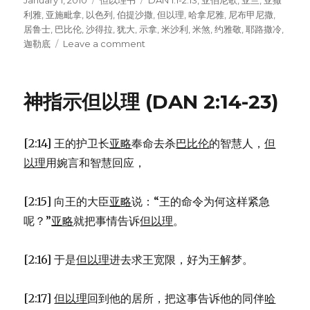
Posted
January 1, 2010
Categories
但以理书
Tags
DAN 1:1-2:13
,
亚伯尼歌
,
亚兰
,
亚撒
on
利雅
,
亚施毗拿
,
以色列
,
伯提沙撒
,
但以理
,
哈拿尼雅
,
尼布甲尼撒
,
居鲁士
,
巴比伦
,
沙得拉
,
犹大
,
示拿
,
米沙利
,
米煞
,
约雅敬
,
耶路撒冷
,
迦勒底
Leave a comment
on
但
以
理
神指示但以理 (DAN 2:14-23)
在
尼
布
[2:14] 王的护卫长
亚略
奉命去杀
巴比伦
的智慧人，
但
甲
尼
以理
用婉言和智慧回应，
撒
的
[2:15] 向王的大臣
亚略
说：“王的命令为何这样紧急
宫
廷
呢？”
亚略
就把事情告诉
但以理
。
里
(DAN
[2:16] 于是
但以理
进去求王宽限，好为王解梦。
1:1-
2:13)
[2:17]
但以理
回到他的居所，把这事告诉他的同伴
哈