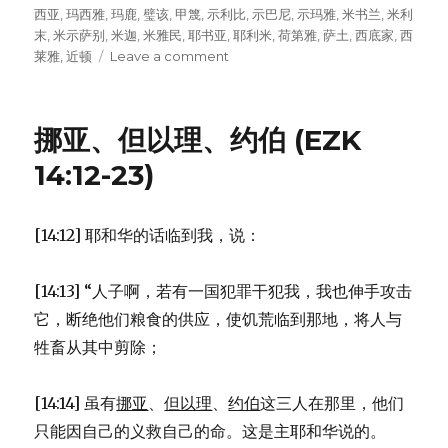
西亚
,
玛西雅
,
玛鹿
,
璧该
,
甲篾
,
示利比
,
示巴尼
,
示玛雅
,
米书兰
,
米利
末
,
米示萨别
,
米迦
,
米雅民
,
耶书亚
,
耶利米
,
荷第雅
,
萨土
,
西底家
,
西
莱雅
,
近顿
Leave a comment
on
在
公
约
挪亚、但以理、约伯 (EZK
上
签
14:12-23)
名
的
人
[14:12] 耶和华的话临到我，说：
(NEH
10:1-
27)
[14:13] “人子啊，若有一国犯罪干犯我，我也伸手攻击
它，断绝他们粮食的供应，使饥荒临到那地，将人与
牲畜从其中剪除；
[14:14] 虽有
挪亚
、
但以理
、
约伯
这三人在那里，他们
只能因自己的义救自己的命。这是主耶和华说的。