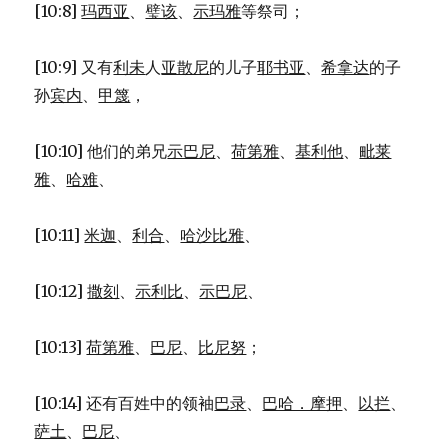
[10:8]
玛西亚
、
璧该
、
示玛雅
等祭司；
[10:9] 又有
利未
人
亚散尼
的儿子
耶书亚
、
希拿达
的子
孙
宾内
、
甲篾
，
[10:10] 他们的弟兄
示巴尼
、
荷第雅
、
基利他
、
毗莱
雅
、
哈难
、
[10:11]
米迦
、
利合
、
哈沙比雅
、
[10:12]
撒刻
、
示利比
、
示巴尼
、
[10:13]
荷第雅
、
巴尼
、
比尼努
；
[10:14] 还有百姓中的领袖
巴录
、
巴哈．摩押
、
以拦
、
萨土
、
巴尼
、