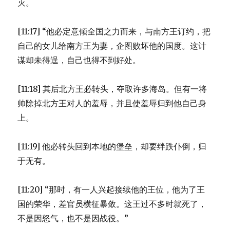
灭。
[11:17] “他必定意倾全国之力而来，与南方王订约，把
自己的女儿给南方王为妻，企图败坏他的国度。这计
谋却未得逞，自己也得不到好处。
[11:18] 其后北方王必转头，夺取许多海岛。但有一将
帅除掉北方王对人的羞辱，并且使羞辱归到他自己身
上。
[11:19] 他必转头回到本地的堡垒，却要绊跌仆倒，归
于无有。
[11:20] “那时，有一人兴起接续他的王位，他为了王
国的荣华，差官员横征暴敛。这王过不多时就死了，
不是因怒气，也不是因战役。”