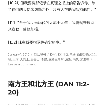
[10:21] 但我要将那记录在真理之书上的话告诉你。除
了你们的天使
米迦勒
之外，没有人帮助我抵挡他们。”
[11:1] “至于我，当
玛代
的
大流士
元年，我曾起来扶助
米迦勒
，使他坚强。
[11:2] 现在我要指示你确实的事。”
Posted
January 1, 2010
Categories
但以理书
Tags
DAN 10:1-11:2
,
乌法
,
伯提沙撒
,
但以
on
理
,
大河
,
大流士
,
居鲁士
,
希腊
,
底格里斯河
,
波斯
,
玛代
,
米迦勒
Leave a comment
on
底
格
里
南方王和北方王 (DAN 11:2-
斯
河
20)
边
的
异