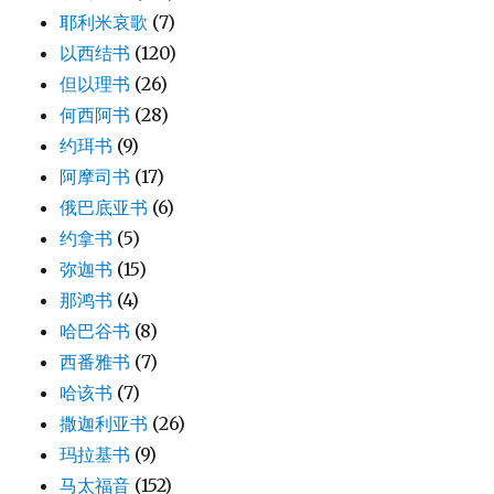
耶利米哀歌
(7)
以西结书
(120)
但以理书
(26)
何西阿书
(28)
约珥书
(9)
阿摩司书
(17)
俄巴底亚书
(6)
约拿书
(5)
弥迦书
(15)
那鸿书
(4)
哈巴谷书
(8)
西番雅书
(7)
哈该书
(7)
撒迦利亚书
(26)
玛拉基书
(9)
马太福音
(152)