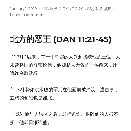
Posted
January 1, 2010
Categories
但以理书
Tags
DAN 11:2-20
,
埃及
,
希腊
,
波斯
on
Leave a comment
on
南
方
王
北方的恶王 (DAN 11:21-45)
和
北
方
[11:21] “后来，有一个卑鄙的人兴起接续他的王位，人
王
(DAN
未曾将国的尊荣给他，他却趁人无备的时候前来，用
11:2-
诡诈夺取政权。
20)
[11:22] 势如洪水般的军兵在他面前被冲没，遭击溃；
立约的领袖也是如此。
[11:23] 他与人结盟之后，却行诡诈。跟随他的人虽不
多，他却日渐强盛。