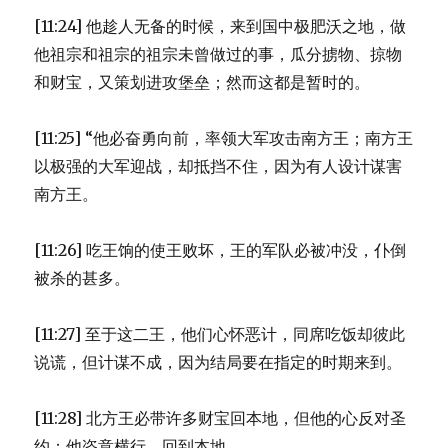
[11:24] 他趁人无备的时候，来到国中极肥沃之地，做
他祖宗和祖宗的祖宗未曾做过的事，瓜分掳物、掠物
和财宝，又策划进攻堡垒；然而这都是暂时的。
[11:25] “他必奋勇向前，率领大军攻击南方王；南方王
以极强的大军迎战，却抵挡不住，因为有人设计谋害
南方王。
[11:26] 吃王饷的使王败坏，王的军队必被冲没，仆倒
被杀的甚多。
[11:27] 至于这二王，他们心怀恶计，同席吃饭却彼此
说谎，但计谋不成，因为结局要在指定的时期来到。
[11:28] 北方王必带许多财宝回本地，但他的心反对圣
约；他恣意横行，回到本地。