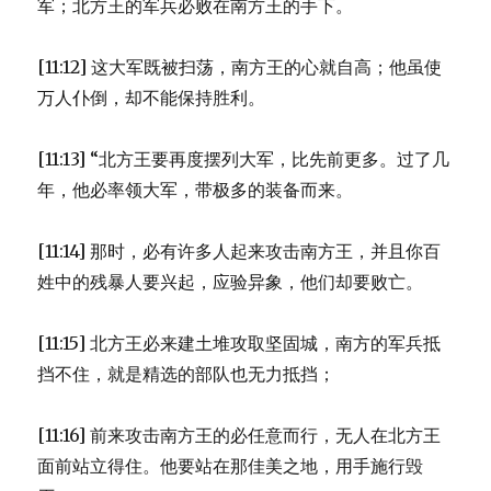
军；北方王的军兵必败在南方王的手下。
[11:12] 这大军既被扫荡，南方王的心就自高；他虽使
万人仆倒，却不能保持胜利。
[11:13] “北方王要再度摆列大军，比先前更多。过了几
年，他必率领大军，带极多的装备而来。
[11:14] 那时，必有许多人起来攻击南方王，并且你百
姓中的残暴人要兴起，应验异象，他们却要败亡。
[11:15] 北方王必来建土堆攻取坚固城，南方的军兵抵
挡不住，就是精选的部队也无力抵挡；
[11:16] 前来攻击南方王的必任意而行，无人在北方王
面前站立得住。他要站在那佳美之地，用手施行毁