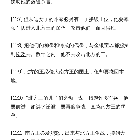
扶助她的必被杀害。
[11:7] 但从这女子的本家必另有一子接续王位，他要率
领军队进入北方王的堡垒，攻击他们，而且得胜，
[11:8] 把他们的神像和铸成的偶像，与金银宝器都掳掠
到
埃及
去。数年之内，他不去攻击北方的王。
[11:9] 北方的王必侵入南方王的国土，但却要撤回本
地。
[11:10] “北方王的儿子们必动干戈，招聚许多军兵。他
要前进，如洪水泛滥；要再度争战，直捣南方王的堡
垒。
[11:11] 南方王必发烈怒，出来与北方王争战，摆列大