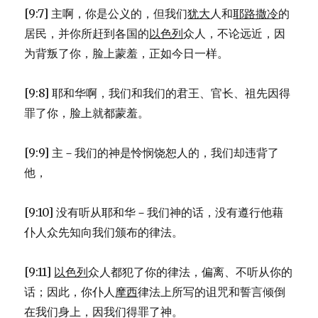
[9:7] 主啊，你是公义的，但我们
犹大
人和
耶路撒冷
的
居民，并你所赶到各国的
以色列
众人，不论远近，因
为背叛了你，脸上蒙羞，正如今日一样。
[9:8] 耶和华啊，我们和我们的君王、官长、祖先因得
罪了你，脸上就都蒙羞。
[9:9] 主－我们的神是怜悯饶恕人的，我们却违背了
他，
[9:10] 没有听从耶和华－我们神的话，没有遵行他藉
仆人众先知向我们颁布的律法。
[9:11]
以色列
众人都犯了你的律法，偏离、不听从你的
话；因此，你仆人
摩西
律法上所写的诅咒和誓言倾倒
在我们身上，因我们得罪了神。