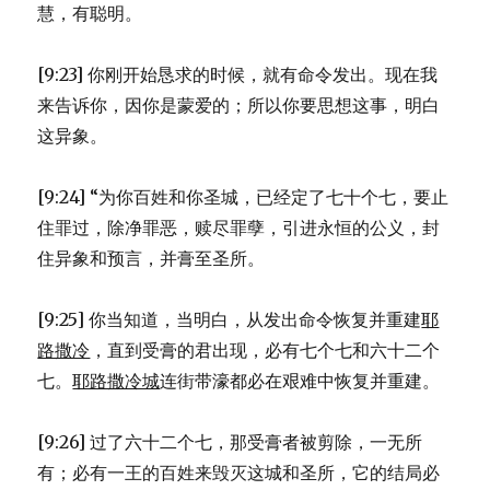
慧，有聪明。
[9:23] 你刚开始恳求的时候，就有命令发出。现在我
来告诉你，因你是蒙爱的；所以你要思想这事，明白
这异象。
[9:24] “为你百姓和你圣城，已经定了七十个七，要止
住罪过，除净罪恶，赎尽罪孽，引进永恒的公义，封
住异象和预言，并膏至圣所。
[9:25] 你当知道，当明白，从发出命令恢复并重建
耶
路撒冷
，直到受膏的君出现，必有七个七和六十二个
七。
耶路撒冷城
连街带濠都必在艰难中恢复并重建。
[9:26] 过了六十二个七，那受膏者被剪除，一无所
有；必有一王的百姓来毁灭这城和圣所，它的结局必