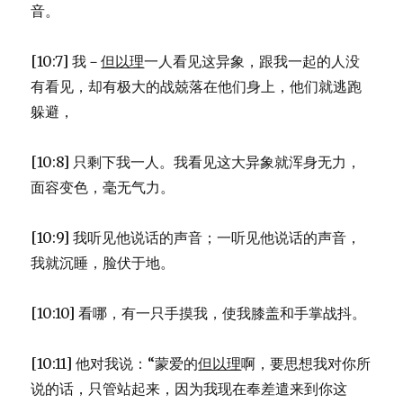
音。
[10:7] 我－
但以理
一人看见这异象，跟我一起的人没
有看见，却有极大的战兢落在他们身上，他们就逃跑
躲避，
[10:8] 只剩下我一人。我看见这大异象就浑身无力，
面容变色，毫无气力。
[10:9] 我听见他说话的声音；一听见他说话的声音，
我就沉睡，脸伏于地。
[10:10] 看哪，有一只手摸我，使我膝盖和手掌战抖。
[10:11] 他对我说：“蒙爱的
但以理
啊，要思想我对你所
说的话，只管站起来，因为我现在奉差遣来到你这