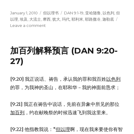
Posted
January 1, 2010
Categories
但以理书
Tags
DAN 9:1-19
,
亚哈随鲁
,
以色列
,
但
on
以理
,
埃及
,
大流士
,
摩西
,
犹大
,
玛代
,
耶利米
,
耶路撒冷
,
迦勒底
Leave a comment
on
但
以
理
加百列解释预言 (DAN 9:20-
为
同
27)
胞
祷
告
[9:20] 我正说话、祷告，承认我的罪和我百姓
以色列
(DAN
的罪，为我神的圣山，在耶和华－我的神面前恳求；
9:1-
19)
[9:21] 我正在祷告中说话，先前在异象中所见的那位
加百列
，约在献晚祭的时候迅速飞到我这里来。
[9:22] 他指教我说：“
但以理
啊，现在我来要使你有智