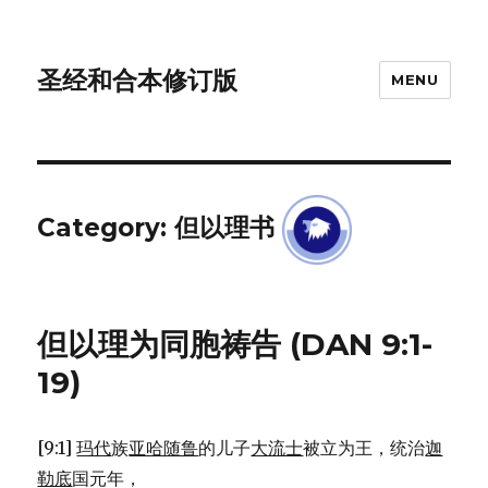
圣经和合本修订版
MENU
Category: 但以理书
但以理为同胞祷告 (DAN 9:1-
19)
[9:1]
玛代
族
亚哈随鲁
的儿子
大流士
被立为王，统治
迦
勒底
国元年，