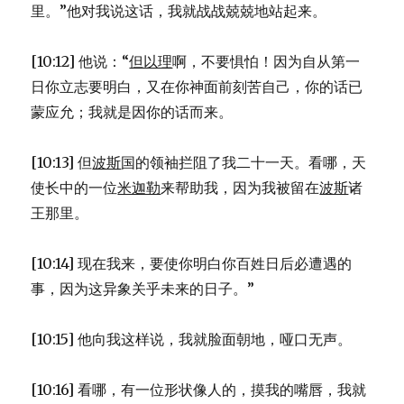
里。”他对我说这话，我就战战兢兢地站起来。
[10:12] 他说：“
但以理
啊，不要惧怕！因为自从第一
日你立志要明白，又在你神面前刻苦自己，你的话已
蒙应允；我就是因你的话而来。
[10:13] 但
波斯
国的领袖拦阻了我二十一天。看哪，天
使长中的一位
米迦勒
来帮助我，因为我被留在
波斯
诸
王那里。
[10:14] 现在我来，要使你明白你百姓日后必遭遇的
事，因为这异象关乎未来的日子。”
[10:15] 他向我这样说，我就脸面朝地，哑口无声。
[10:16] 看哪，有一位形状像人的，摸我的嘴唇，我就