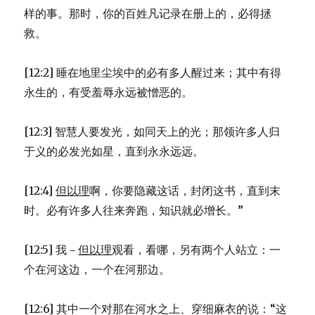
样的事。那时，你的百姓凡记录在册上的，必得拯
救。
[12:2] 睡在地里尘埃中的必有多人醒过来；其中有得
永生的，有受羞辱永远被憎恶的。
[12:3] 智慧人要发光，如同天上的光；那领许多人归
于义的必发光如星，直到永永远远。
[12:4]
但以理
啊，你要隐藏这话，封闭这书，直到末
时。必有许多人往来奔跑，知识就必增长。”
[12:5] 我－
但以理
观看，看哪，另有两个人站立：一
个在河这边，一个在河那边。
[12:6] 其中一个对那在河水之上、穿细麻衣的说：“这