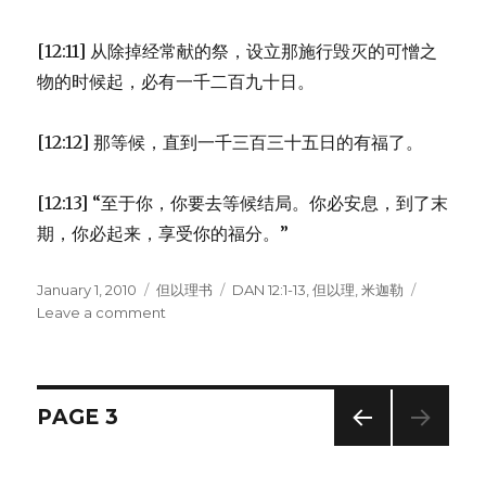
[12:11] 从除掉经常献的祭，设立那施行毁灭的可憎之
物的时候起，必有一千二百九十日。
[12:12] 那等候，直到一千三百三十五日的有福了。
[12:13] “至于你，你要去等候结局。你必安息，到了末
期，你必起来，享受你的福分。”
Posted
January 1, 2010
Categories
但以理书
Tags
DAN 12:1-13
,
但以理
,
米迦勒
on
Leave a comment
on
末
日
(DAN
12:1-
Posts
PAGE
3
13)
PREV
navigation
IOUS