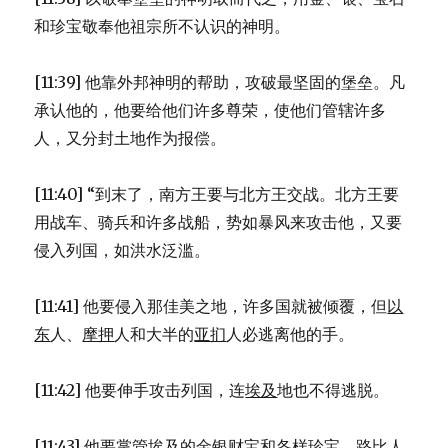
和珍宝敬奉他祖宗所不认识的神明。
[11:39] 他靠外邦神明的帮助，攻破最坚固的堡垒。凡
承认他的，他要给他们许多尊荣，使他们管辖许多
人，又分封土地作为报偿。
[11:40] “到末了，南方王要与北方王交战。北方王要
用战车、骑兵和许多战船，势如暴风来攻击他，又要
侵入列国，如洪水泛滥。
[11:41] 他要侵入那佳美之地，许多国就被倾覆，但
以
东
人、
摩押
人和大半的
亚扪
人必逃离他的手。
[11:42] 他要伸手攻击列国，连
埃及
地也不得逃脱。
[11:43] 他要掌管
埃及
的金银财宝和各样珍宝，
路比
人