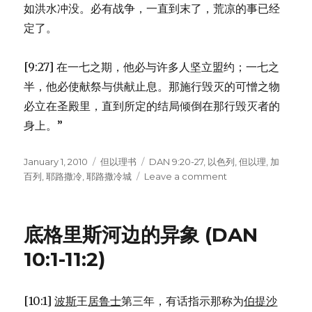
如洪水冲没。必有战争，一直到末了，荒凉的事已经
定了。
[9:27] 在一七之期，他必与许多人坚立盟约；一七之
半，他必使献祭与供献止息。那施行毁灭的可憎之物
必立在圣殿里，直到所定的结局倾倒在那行毁灭者的
身上。”
Posted
January 1, 2010
Categories
但以理书
Tags
DAN 9:20-27
,
以色列
,
但以理
,
加
on
百列
,
耶路撒冷
,
耶路撒冷城
Leave a comment
on
加
百
列
底格里斯河边的异象 (DAN
解
释
10:1-11:2)
预
言
(DAN
[10:1]
波斯
王
居鲁士
第三年，有话指示那称为
伯提沙
9:20-