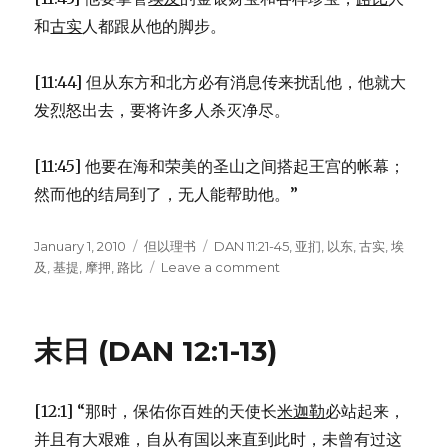
和
古实
人都跟从他的脚步。
[11:44] 但从东方和北方必有消息传来扰乱他，他就大
发烈怒出去，要将许多人杀灭净尽。
[11:45] 他要在海和荣美的圣山之间搭起王宫的帐幕；
然而他的结局到了，无人能帮助他。”
Posted
January 1, 2010
Categories
但以理书
Tags
DAN 11:21-45
,
亚扪
,
以东
,
古实
,
埃
on
及
,
基提
,
摩押
,
路比
Leave a comment
on
北
方
的
末日 (DAN 12:1-13)
恶
王
(DAN
[12:1] “那时，保佑你百姓的天使长
米迦勒
必站起来，
11:21-
45)
并且有大艰难，自从有国以来直到此时，未曾有过这