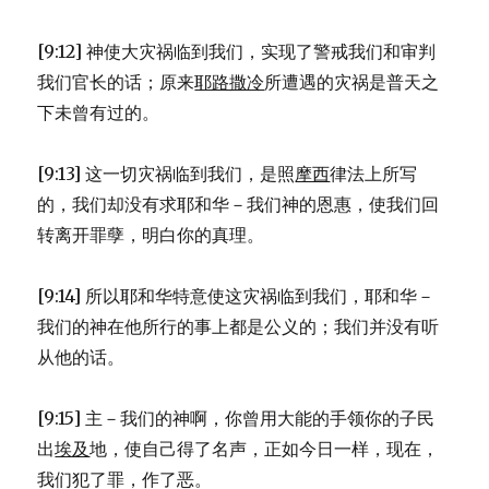
[9:12] 神使大灾祸临到我们，实现了警戒我们和审判
我们官长的话；原来
耶路撒冷
所遭遇的灾祸是普天之
下未曾有过的。
[9:13] 这一切灾祸临到我们，是照
摩西
律法上所写
的，我们却没有求耶和华－我们神的恩惠，使我们回
转离开罪孽，明白你的真理。
[9:14] 所以耶和华特意使这灾祸临到我们，耶和华－
我们的神在他所行的事上都是公义的；我们并没有听
从他的话。
[9:15] 主－我们的神啊，你曾用大能的手领你的子民
出
埃及
地，使自己得了名声，正如今日一样，现在，
我们犯了罪，作了恶。