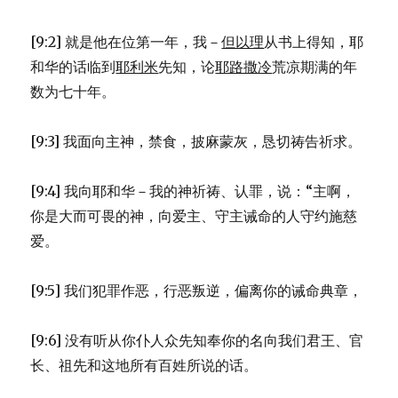
[9:2] 就是他在位第一年，我－
但以理
从书上得知，耶
和华的话临到
耶利米
先知，论
耶路撒冷
荒凉期满的年
数为七十年。
[9:3] 我面向主神，禁食，披麻蒙灰，恳切祷告祈求。
[9:4] 我向耶和华－我的神祈祷、认罪，说：“主啊，
你是大而可畏的神，向爱主、守主诫命的人守约施慈
爱。
[9:5] 我们犯罪作恶，行恶叛逆，偏离你的诫命典章，
[9:6] 没有听从你仆人众先知奉你的名向我们君王、官
长、祖先和这地所有百姓所说的话。