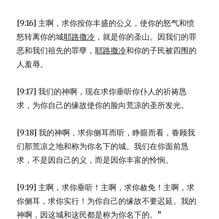
[9:16] 主啊，求你按你丰盛的公义，使你的怒气和愤
怒转离你的城
耶路撒冷
，就是你的圣山。因我们的罪
恶和我们祖先的罪孽，
耶路撒冷
和你的子民被四围的
人羞辱。
[9:17] 我们的神啊，现在求你垂听你仆人的祈祷恳
求，为你自己的缘故使你的脸向荒凉的圣所发光。
[9:18] 我的神啊，求你侧耳而听，睁眼而看，眷顾我
们那荒凉之地和称为你名下的城。我们在你面前恳
求，不是因自己的义，而是因你丰富的怜悯。
[9:19] 主啊，求你垂听！主啊，求你赦免！主啊，求
你侧耳，求你实行！为你自己的缘故不要迟延。我的
神啊，因这城和这民都是称为你名下的。”