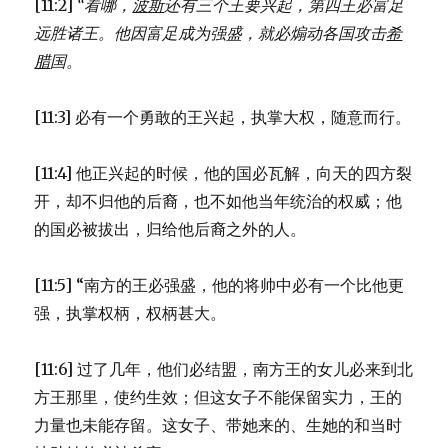
[11:2]
“看哪，
波斯
还有三个王要兴起，第四王必富足
象
远胜诸王。他因富足成为强盛，就必煽动各国攻击
希
(DAN
10:1-
腊
国。
11:2)
[11:3] 必有一个勇敢的王兴起，执掌大权，随意而行。
[11:4] 他正兴起的时候，他的国必瓦解，向天的四方裂
开，却不归他的后裔，也不如他当年统治的权威；他
的国必被拔出，归给他后裔之外的人。
[11:5] “南方的王必强盛，他的将帅中必有一个比他更
强，执掌权柄，权柄甚大。
[11:6] 过了几年，他们必结盟，南方王的女儿必来到北
方王那里，使约生效；但这女子不能保留实力，王的
力量也未能存留。这女子、带她来的、生她的和当时