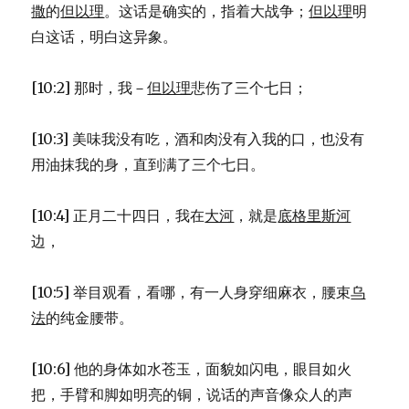
撒
的
但以理
。这话是确实的，指着大战争；
但以理
明
27)
白这话，明白这异象。
[10:2] 那时，我－
但以理
悲伤了三个七日；
[10:3] 美味我没有吃，酒和肉没有入我的口，也没有
用油抹我的身，直到满了三个七日。
[10:4] 正月二十四日，我在
大河
，就是
底格里斯河
边，
[10:5] 举目观看，看哪，有一人身穿细麻衣，腰束
乌
法
的纯金腰带。
[10:6] 他的身体如水苍玉，面貌如闪电，眼目如火
把，手臂和脚如明亮的铜，说话的声音像众人的声