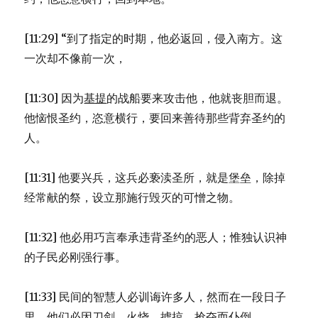
[11:29] “到了指定的时期，他必返回，侵入南方。这
一次却不像前一次，
[11:30] 因为
基提
的战船要来攻击他，他就丧胆而退。
他恼恨圣约，恣意横行，要回来善待那些背弃圣约的
人。
[11:31] 他要兴兵，这兵必亵渎圣所，就是堡垒，除掉
经常献的祭，设立那施行毁灭的可憎之物。
[11:32] 他必用巧言奉承违背圣约的恶人；惟独认识神
的子民必刚强行事。
[11:33] 民间的智慧人必训诲许多人，然而在一段日子
里，他们必因刀剑、火烧、掳掠、抢夺而仆倒。