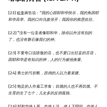
生
和
[2:1]
哈拿
祷告说：
“我的心因耶和华快乐，
我的角因耶
奉
献
和华高举。
我的口向仇敌张开；
我因你的救恩欢欣。
(1SA
1:19-
[2:2] “没有一位圣者像耶和华，
除你以外没有别的
28)
了，
也没有磐石像我们的神。
[2:3] 不要夸口说骄傲的话，
也不要口出狂妄的言语，
因耶和华是有知识的神，
人的行为被他衡量。
[2:4] 勇士的弓折断，
跌倒的人以力量束腰。
[2:5] 饱足的人作雇工求食；
饥饿的人也不再饥饿。
不
生育的生了七个；
儿女多的反倒孤独。
[2:6] 耶和华使人死，也使人活，
使人下阴间，也使人