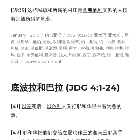
[19:39] 这些城镇和所属的村庄是
拿弗他利
支派的人按
着宗族所得的地业。
Posted
January 1, 2010
Categories
约书亚记
Tags
JOS 19:32-39
,
亚大玛
,
亚大米．尼
on
吉
,
亚斯纳．他泊
,
亚设
,
以利稳
,
以得来
,
伯．亚纳
,
伯．示麦
,
侧耳
,
和琏
,
哈末
,
基低斯
,
基尼烈
,
夏琐
,
密大．伊勒
,
希利弗
,
户割
,
拉共
,
拉
玛
,
拉甲
,
拿弗他利
,
撒拿音
,
犹大
,
约旦河
,
西丁
,
西布伦
,
隐．夏琐
,
雅
比聂
Leave a comment
on
分
给
拿
底波拉和巴拉 (JDG 4:1-24)
弗
他
利
[4:1]
以笏
死后，
以色列
人又行耶和华眼中看为恶的
的
土
事。
地
(JOS
[4:2] 耶和华把他们交给在
夏琐
作王的
迦南
王
耶宾
手
19:32-