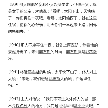
[19:9] 那人同他的妾和仆人起身要走，但他岳父，就
是女子的父亲，对他说：“看哪，太阳下山，天快晚
了，你们再住一夜吧。看哪，太阳偏西了，就在这里
住宿，使你的心舒畅，明天你们一早起来上路，回你
的帐棚去。”
[19:10] 那人不愿再住一夜，就备上两匹驴，带着他的
妾起身走了，来到
耶布斯
的对面，
耶布斯
就是
耶路撒
冷
。
[19:11] 将近
耶布斯
的时候，太阳快下山了，仆人对主
人说：“来吧，我们进这
耶布斯
人的城，在这里住
宿。”
[19:12] 主人对他说：“我们不可进入外邦人的城，那
不是
以色列
人的地方，我们越过这里到
基比亚
去吧。”