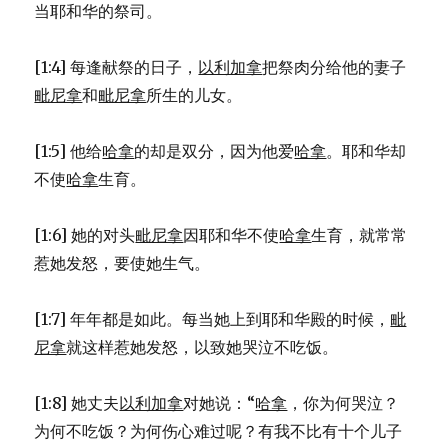
当耶和华的祭司。
[1:4] 每逢献祭的日子，
以利加拿
把祭肉分给他的妻子
毗尼拿
和
毗尼拿
所生的儿女。
[1:5] 他给
哈拿
的却是双分，因为他爱
哈拿
。耶和华却
不使
哈拿
生育。
[1:6] 她的对头
毗尼拿
因耶和华不使
哈拿
生育，就常常
惹她发怒，要使她生气。
[1:7] 年年都是如此。每当她上到耶和华殿的时候，
毗
尼拿
就这样惹她发怒，以致她哭泣不吃饭。
[1:8] 她丈夫
以利加拿
对她说：“
哈拿
，你为何哭泣？
为何不吃饭？为何伤心难过呢？有我不比有十个儿子