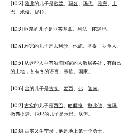
[10:2]
雅弗
的儿子是
歌篾
、
玛各
、
玛代
、
雅完
、
土
巴
、
米设
、
提拉
。
[10:3]
歌篾
的儿子是
亚实基拿
、
利法
、
陀迦玛
。
[10:4]
雅完
的儿子是
以利沙
、
他施
、
基提
、
罗单
人。
[10:5] 从这些人中有沿海国家的人散居各处，有自己
的土地，各有各的语言、宗族、国家。
[10:6]
含
的儿子是
古实
、
麦西
、
弗
、
迦南
。
[10:7]
古实
的儿子是
西巴
、
哈腓拉
、
撒弗他
、
拉玛
、
撒弗提迦
。
拉玛
的儿子是
示巴
、
底但
。
[10:8]
古实
又生
宁录
，他是地上第一个勇士。