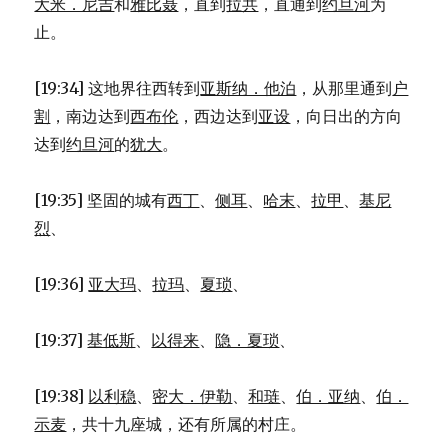
大米．尼吉
和
雅比聂
，直到
拉共
，直通到
约旦河
为
止。
[19:34] 这地界往西转到
亚斯纳．他泊
，从那里通到
户
割
，南边达到
西布伦
，西边达到
亚设
，向日出的方向
达到
约旦河
的
犹大
。
[19:35] 坚固的城有
西丁
、
侧耳
、
哈末
、
拉甲
、
基尼
烈
、
[19:36]
亚大玛
、
拉玛
、
夏琐
、
[19:37]
基低斯
、
以得来
、
隐．夏琐
、
[19:38]
以利稳
、
密大．伊勒
、
和琏
、
伯．亚纳
、
伯．
示麦
，共十九座城，还有所属的村庄。