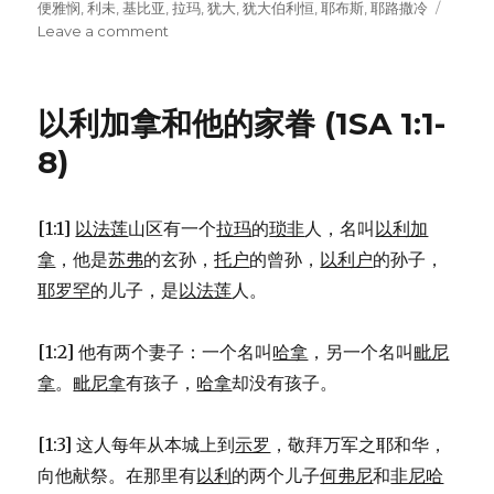
on
便雅悯
,
利未
,
基比亚
,
拉玛
,
犹大
,
犹大伯利恒
,
耶布斯
,
耶路撒冷
Leave a comment
on
一
个
利
以利加拿和他的家眷 (1SA 1:1-
未
人
8)
和
他
的
[1:1]
以法莲
山区有一个
拉玛
的
琐非
人，名叫
以利加
妾
拿
，他是
苏弗
的玄孙，
托户
的曾孙，
以利户
的孙子，
(JDG
19:1-
耶罗罕
的儿子，是
以法莲
人。
21)
[1:2] 他有两个妻子：一个名叫
哈拿
，另一个名叫
毗尼
拿
。
毗尼拿
有孩子，
哈拿
却没有孩子。
[1:3] 这人每年从本城上到
示罗
，敬拜万军之耶和华，
向他献祭。在那里有
以利
的两个儿子
何弗尼
和
非尼哈