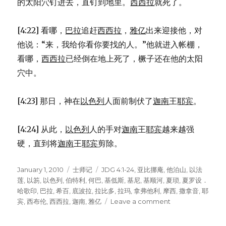
的太阳穴钉进去，直钉到地里。
西西拉
就死了。
[4:22] 看哪，
巴拉
追赶
西西拉
，
雅亿
出来迎接他，对
他说：“来，我给你看你要找的人。”他就进入帐棚，
看哪，
西西拉
已经倒在地上死了，橛子还在他的太阳
穴中。
[4:23] 那日，神在
以色列
人面前制伏了
迦南
王
耶宾
。
[4:24] 从此，
以色列
人的手对
迦南
王
耶宾
越来越强
硬，直到将
迦南
王
耶宾
剪除。
Posted
January 1, 2010
Categories
士师记
Tags
JDG 4:1-24
,
亚比挪庵
,
他泊山
,
以法
on
莲
,
以笏
,
以色列
,
伯特利
,
何巴
,
基低斯
,
基尼
,
基顺河
,
夏琐
,
夏罗设．
哈歌印
,
巴拉
,
希百
,
底波拉
,
拉比多
,
拉玛
,
拿弗他利
,
摩西
,
撒拿音
,
耶
宾
,
西布伦
,
西西拉
,
迦南
,
雅亿
Leave a comment
on
底
波