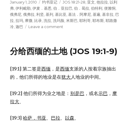
Posted
January 1, 2010
Categories
约书亚记
Tags
JOS 18:21-28
,
亚文
,
他拉拉
,
以利
on
弗
,
伊利毗勒
,
伊麦．基悉
,
伯．亚拉巴
,
伯．曷拉
,
伯特利
,
便雅悯
,
俄弗尼
,
俄弗拉
,
利坚
,
基列
,
基比亚
,
基法．阿摩尼
,
基遍
,
基非拉
,
巴
拉
,
拉玛
,
摩撒
,
比录
,
洗拉
,
洗玛脸
,
米斯巴
,
耶利哥
,
耶布斯
,
耶路撒
冷
,
迦巴
Leave a comment
on
便
雅
悯
分给西缅的土地 (JOS 19:1-9)
分
得
的
[19:1] 第二签是
西缅
，是
西缅
支派的人按着宗族抽出
城
镇
的，他们所得的地业是在
犹大
人地业的中间。
(JOS
18:21-
[19:2] 他们所得为业之地是：
别是巴
，或名
示巴
，
摩
28)
拉大
、
[19:3]
哈萨．书亚
、
巴拉
、
以森
、