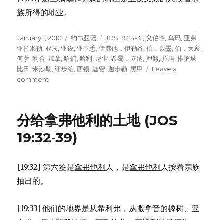
族所得的地业。
Posted
January 1, 2010
Categories
约书亚记
Tags
JOS 19:24-31
,
义伯仑
,
乌玛
,
亚弗
,
on
亚拉米勒
,
亚末
,
亚设
,
亚革悉
,
伊弗他．伊勒谷
,
伯．以墨
,
伯．大衮
,
何萨
,
利合
,
加拿
,
哈们
,
哈利
,
尼业
,
希曷．立纳
,
押煞
,
拉玛
,
推罗城
,
比田
,
米沙勒
,
细步纶
,
西顿
,
迦密
,
迦步勒
,
黑甲
Leave a
comment
on
分
给
亚
分给拿弗他利的土地 (JOS
设
的
19:32-39)
土
地
(JOS
[19:32] 第六签是
拿弗他利
人，是
拿弗他利
人按着宗族
19:24-
抽出的。
31)
[19:33] 他们的地界是从
希利弗
，从
撒拿音
的橡树、
亚