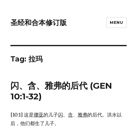
圣经和合本修订版
MENU
Tag: 拉玛
闪、含、雅弗的后代 (GEN
10:1-32)
[10:1] 这是
挪亚
的儿子
闪
、
含
、
雅弗
的后代。洪水以
后，他们都生了儿子。