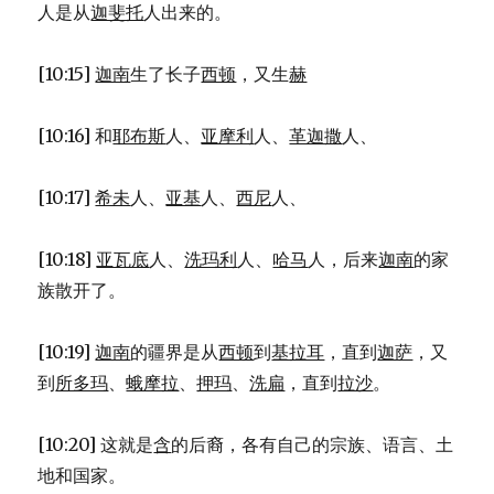
人是从
迦斐托
人出来的。
[10:15]
迦南
生了长子
西顿
，又生
赫
[10:16] 和
耶布斯
人、
亚摩利
人、
革迦撒
人、
[10:17]
希未
人、
亚基
人、
西尼
人、
[10:18]
亚瓦底
人、
洗玛利
人、
哈马
人，后来
迦南
的家
族散开了。
[10:19]
迦南
的疆界是从
西顿
到
基拉耳
，直到
迦萨
，又
到
所多玛
、
蛾摩拉
、
押玛
、
洗扁
，直到
拉沙
。
[10:20] 这就是
含
的后裔，各有自己的宗族、语言、土
地和国家。