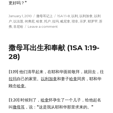
更好吗？”
Posted
January 1, 2010
Categories
撒母耳记上
Tags
1SA 1:1-8
,
以利
,
以利加拿
,
以利
on
户
,
以法莲
,
何弗尼
,
哈拿
,
托户
,
拉玛
,
毗尼拿
,
琐非
,
示罗
,
耶罗罕
,
苏
弗
,
非尼哈
Leave a comment
on
以
利
加
撒母耳出生和奉献 (1SA 1:19-
拿
和
28)
他
的
家
[1:19] 他们清早起来，在耶和华面前敬拜，就回去，往
眷
拉玛
自己的家里。
以利加拿
和妻子
哈拿
同房，耶和华
(1SA
1:1-
顾念
哈拿
。
8)
[1:20] 时候到了，
哈拿
怀孕生了一个儿子，给他起名
叫
撒母耳
，说：“这是我从耶和华那里求来的。”