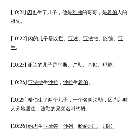
[10:21]
闪
也生了儿子，他是
雅弗
的哥哥，是
希伯
人的
祖先。
[10:22]
闪
的儿子是
以拦
、
亚述
、
亚法撒
、
路德
、
亚
兰
。
[10:23]
亚兰
的儿子是
乌斯
、
户勒
、
基帖
、
玛施
。
[10:24]
亚法撒
生
沙拉
，
沙拉
生
希伯
。
[10:25]
希伯
生了两个儿子，一个名叫
法勒
，因为那时
人分地居住；
法勒
的兄弟名叫
约坍
。
[10:26]
约坍
生
亚摩答
、
沙列
、
哈萨玛非
、
耶拉
、