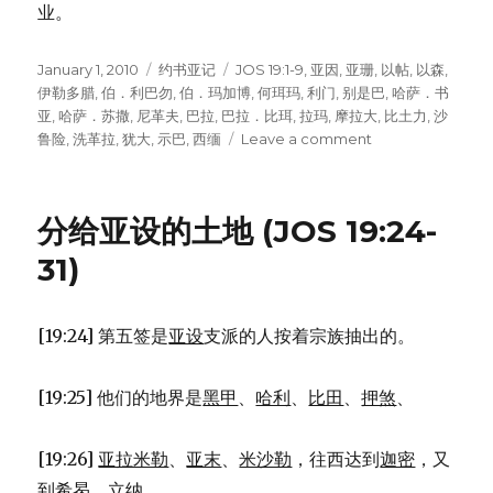
业。
Posted
January 1, 2010
Categories
约书亚记
Tags
JOS 19:1-9
,
亚因
,
亚珊
,
以帖
,
以森
,
on
伊勒多腊
,
伯．利巴勿
,
伯．玛加博
,
何珥玛
,
利门
,
别是巴
,
哈萨．书
亚
,
哈萨．苏撒
,
尼革夫
,
巴拉
,
巴拉．比珥
,
拉玛
,
摩拉大
,
比土力
,
沙
鲁险
,
洗革拉
,
犹大
,
示巴
,
西缅
Leave a comment
on
分
给
西
分给亚设的土地 (JOS 19:24-
缅
的
31)
土
地
(JOS
[19:24] 第五签是
亚设
支派的人按着宗族抽出的。
19:1-
9)
[19:25] 他们的地界是
黑甲
、
哈利
、
比田
、
押煞
、
[19:26]
亚拉米勒
、
亚末
、
米沙勒
，往西达到
迦密
，又
到
希曷．立纳
，