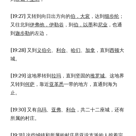
[19:27] 又转到向日出方向的
伯．大衮
，达到
细步纶
；
又往北到
伊弗他．伊勒谷
，到
伯．以墨
和
尼业
，也通
到
迦步勒
的左边，
[19:28] 又到
义伯仑
、
利合
、
哈们
、
加拿
，直到
西顿
大
城。
[19:29] 这地界转到
拉玛
，直到坚固的
推罗城
。这地界
又转到
何萨
，靠近
亚革悉
一带的地方，直通到海为
止。
[19:30] 又有
乌玛
、
亚弗
、
利合
，共二十二座城，还有
所属的村庄。
[19:31] 这些城镇和所属的村庄是
亚设
支派的人按着宗