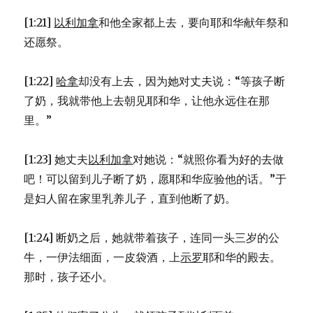
[1:21]
以利加拿
和他全家都上去，要向耶和华献年祭和
还愿祭。
[1:22]
哈拿
却没有上去，因为她对丈夫说：“等孩子断
了奶，我就带他上去朝见耶和华，让他永远住在那
里。”
[1:23] 她丈夫
以利加拿
对她说：“就照你看为好的去做
吧！可以留到儿子断了奶，愿耶和华应验他的话。”于
是妇人留在家里乳养儿子，直到他断了奶。
[1:24] 断奶之后，她就带着孩子，连同一头三岁的公
牛，一伊法细面，一皮袋酒，上
示罗
耶和华的殿去。
那时，孩子还小。