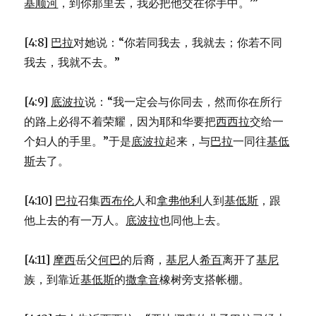
基顺河
，到你那里去，我必把他交在你手中。’”
[4:8]
巴拉
对她说：“你若同我去，我就去；你若不同
我去，我就不去。”
[4:9]
底波拉
说：“我一定会与你同去，然而你在所行
的路上必得不着荣耀，因为耶和华要把
西西拉
交给一
个妇人的手里。”于是
底波拉
起来，与
巴拉
一同往
基低
斯
去了。
[4:10]
巴拉
召集
西布伦
人和
拿弗他利
人到
基低斯
，跟
他上去的有一万人。
底波拉
也同他上去。
[4:11]
摩西
岳父
何巴
的后裔，
基尼
人
希百
离开了
基尼
族，到靠近
基低斯
的
撒拿音
橡树旁支搭帐棚。