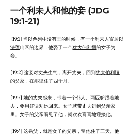
拉
一个利未人和他的妾 (JDG
和
巴
19:1-21)
拉
(JDG
4:1-
[19:1] 当
以色列
中没有王的时候，有一个
利未
人寄居
以
24)
法莲
山区的边界，他娶了一个
犹大伯利恒
的女子为
妾。
[19:2] 这妾对丈夫生气，离开丈夫，回到
犹大伯利恒
的父家，在那里住了四个月。
[19:3] 她的丈夫起来，带着一个仆人、两匹驴跟着她
去，要用好话劝她回来。女子就带丈夫进到父亲家
里。女子的父亲看见了他，就欢欢喜喜地迎接他。
[19:4] 这岳父，就是女子的父亲，留他住了三天。他