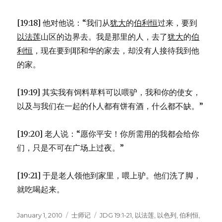
[19:18] 他对他说：“我们从
犹大
的
伯利恒
过来，要到
以法莲
山区的边界去。我是那里的人，去了
犹大
的
伯
利恒
，现在要到耶和华的家去，却没有人接待我到他
的家。
[19:19] 其实我有饲料草料可以喂驴，我和你的使女，
以及与我们在一起的仆人都有饼有酒，什么都不缺。”
[19:20] 老人说：“愿你平安！你所需用的我都会给你
们，只是不可在广场上过夜。”
[19:21] 于是老人领他到家里，喂上驴。他们洗了脚，
就吃喝起来。
Posted
January 1, 2010
Categories
士师记
Tags
JDG 19:1-21
,
以法莲
,
以色列
,
伯利恒
,