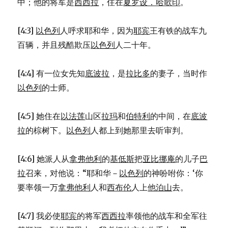
39)
中；他的将军是
西西拉
，住在
夏罗设．哈歌印
。
[4:3]
以色列
人呼求耶和华，因为
耶宾
王有铁的战车九
百辆，并且残酷欺压
以色列
人二十年。
[4:4] 有一位女先知
底波拉
，是
拉比多
的妻子，当时作
以色列
的士师。
[4:5] 她住在
以法莲
山区
拉玛
和
伯特利
的中间，在
底波
拉
的棕树下。
以色列
人都上到她那里去听审判。
[4:6] 她派人从
拿弗他利
的
基低斯
把
亚比挪庵
的儿子
巴
拉
召来，对他说：“耶和华－
以色列
的神吩咐你：‘你
要率领一万
拿弗他利
人和
西布伦
人上
他泊山
去。
[4:7] 我必使
耶宾
的将军
西西拉
率领他的战车和全军往