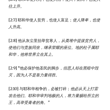
往上升。
[2:7] 耶和华使人贫穷，也使人富足；
使人降卑，也使
人升高。
[2:8] 他从灰尘里抬举贫寒人，
从粪堆中提拔贫穷人，
使他们与贵族同坐，
继承荣耀的座位。
地的柱子属耶
和华，
他将世界立在其上。
[2:9] “他必保护他圣民的脚步，
但恶人却在黑暗中毁
灭，
因为人不是靠力量得胜。
[2:10] 与耶和华相争的，必被打碎；
他必从天上打雷
攻击他们。
耶和华审判地极的人，
将力量赐给所立的
王，
高举受膏者的角。”