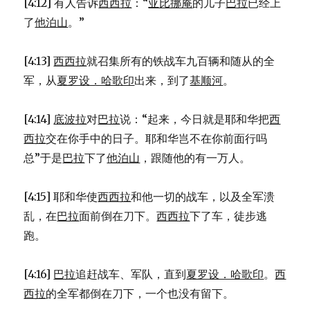
[4:12] 有人告诉
西西拉
：“
亚比挪庵
的儿子
巴拉
已经上
了
他泊山
。”
[4:13]
西西拉
就召集所有的铁战车九百辆和随从的全
军，从
夏罗设．哈歌印
出来，到了
基顺河
。
[4:14]
底波拉
对
巴拉
说：“起来，今日就是耶和华把
西
西拉
交在你手中的日子。耶和华岂不在你前面行吗
总”于是
巴拉
下了
他泊山
，跟随他的有一万人。
[4:15] 耶和华使
西西拉
和他一切的战车，以及全军溃
乱，在
巴拉
面前倒在刀下。
西西拉
下了车，徒步逃
跑。
[4:16]
巴拉
追赶战车、军队，直到
夏罗设．哈歌印
。
西
西拉
的全军都倒在刀下，一个也没有留下。