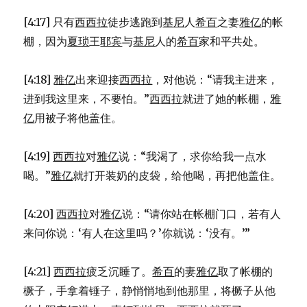
[4:17] 只有
西西拉
徒步逃跑到
基尼
人
希百
之妻
雅亿
的帐
棚，因为
夏琐
王
耶宾
与
基尼
人的
希百
家和平共处。
[4:18]
雅亿
出来迎接
西西拉
，对他说：“请我主进来，
进到我这里来，不要怕。”
西西拉
就进了她的帐棚，
雅
亿
用被子将他盖住。
[4:19]
西西拉
对
雅亿
说：“我渴了，求你给我一点水
喝。”
雅亿
就打开装奶的皮袋，给他喝，再把他盖住。
[4:20]
西西拉
对
雅亿
说：“请你站在帐棚门口，若有人
来问你说：‘有人在这里吗？’你就说：‘没有。’”
[4:21]
西西拉
疲乏沉睡了。
希百
的妻
雅亿
取了帐棚的
橛子，手拿着锤子，静悄悄地到他那里，将橛子从他