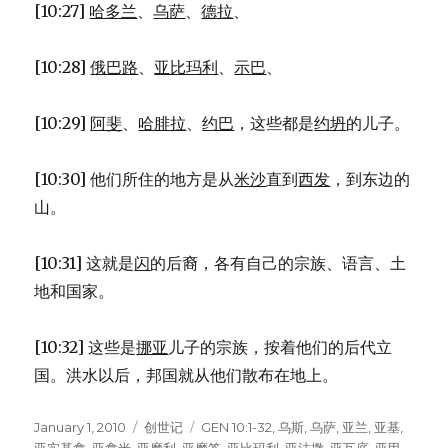
[10:27]
哈多兰
、
乌萨
、
德拉
、
[10:28]
俄巴路
、
亚比玛利
、
示巴
、
[10:29]
阿斐
、
哈腓拉
、
约巴
，这些都是
约坍
的儿子。
[10:30] 他们所住的地方是从
米沙
直到
西发
，到东边的
山。
[10:31] 这就是
闪
的后裔，各有自己的宗族、语言、土
地和国家。
[10:32] 这些是
挪亚
儿子的宗族，按着他们的后代立
国。洪水以后，邦国就从他们散布在地上。
Posted
January 1, 2010
Categories
创世记
Tags
GEN 10:1-32
,
乌斯
,
乌萨
,
亚兰
,
亚基
,