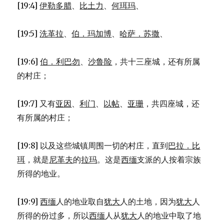
[19:4]
伊勒多腊
、
比土力
、
何珥玛
、
[19:5]
洗革拉
、
伯．玛加博
、
哈萨．苏撒
、
[19:6]
伯．利巴勿
、
沙鲁险
，共十三座城，还有所属
的村庄；
[19:7] 又有
亚因
、
利门
、
以帖
、
亚珊
，共四座城，还
有所属的村庄；
[19:8] 以及这些城镇周围一切的村庄，直到
巴拉．比
珥
，就是
尼革夫
的
拉玛
。这是
西缅
支派的人按着宗族
所得的地业。
[19:9]
西缅
人的地业取自
犹大
人的土地，因为
犹大
人
所得的份过多，所以
西缅
人从
犹大
人的地业中取了地