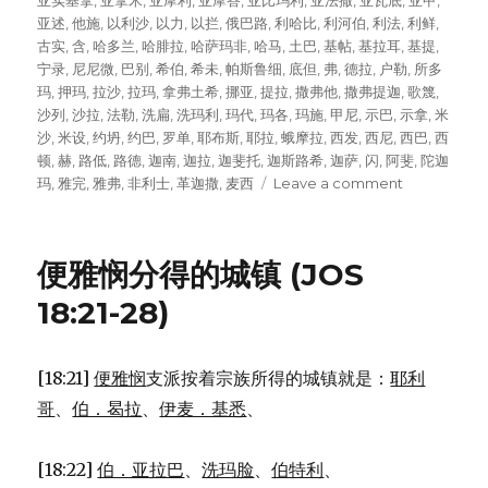
on
亚实基拿
,
亚拿米
,
亚摩利
,
亚摩答
,
亚比玛利
,
亚法撒
,
亚瓦底
,
亚甲
,
亚述
,
他施
,
以利沙
,
以力
,
以拦
,
俄巴路
,
利哈比
,
利河伯
,
利法
,
利鲜
,
古实
,
含
,
哈多兰
,
哈腓拉
,
哈萨玛非
,
哈马
,
土巴
,
基帖
,
基拉耳
,
基提
,
宁录
,
尼尼微
,
巴别
,
希伯
,
希未
,
帕斯鲁细
,
底但
,
弗
,
德拉
,
户勒
,
所多
玛
,
押玛
,
拉沙
,
拉玛
,
拿弗土希
,
挪亚
,
提拉
,
撒弗他
,
撒弗提迦
,
歌篾
,
沙列
,
沙拉
,
法勒
,
洗扁
,
洗玛利
,
玛代
,
玛各
,
玛施
,
甲尼
,
示巴
,
示拿
,
米
沙
,
米设
,
约坍
,
约巴
,
罗单
,
耶布斯
,
耶拉
,
蛾摩拉
,
西发
,
西尼
,
西巴
,
西
顿
,
赫
,
路低
,
路德
,
迦南
,
迦拉
,
迦斐托
,
迦斯路希
,
迦萨
,
闪
,
阿斐
,
陀迦
玛
,
雅完
,
雅弗
,
非利士
,
革迦撒
,
麦西
Leave a comment
on
闪、
含、
雅
便雅悯分得的城镇 (JOS
弗
的
18:21-28)
后
代
(GEN
[18:21]
便雅悯
支派按着宗族所得的城镇就是：
耶利
10:1-
哥
、
伯．曷拉
、
伊麦．基悉
、
32)
[18:22]
伯．亚拉巴
、
洗玛脸
、
伯特利
、