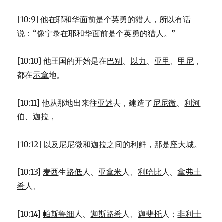
[10:9] 他在耶和华面前是个英勇的猎人，所以有话
说：“像
宁录
在耶和华面前是个英勇的猎人。”
[10:10] 他王国的开始是在
巴别
、
以力
、
亚甲
、
甲尼
，
都在
示拿
地。
[10:11] 他从那地出来往
亚述
去，建造了
尼尼微
、
利河
伯
、
迦拉
，
[10:12] 以及
尼尼微
和
迦拉
之间的
利鲜
，那是座大城。
[10:13]
麦西
生
路低
人、
亚拿米
人、
利哈比
人、
拿弗土
希
人、
[10:14]
帕斯鲁细
人、
迦斯路希
人、
迦斐托
人；
非利士