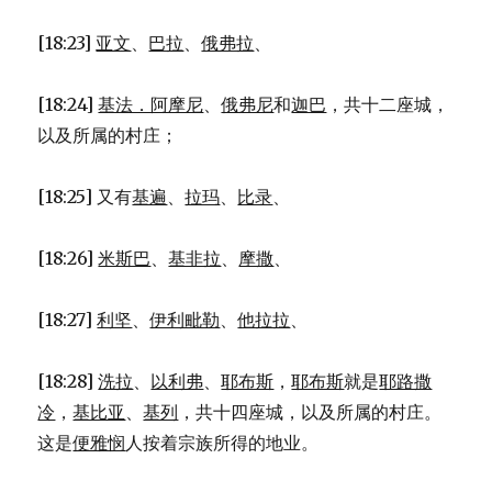
[18:23]
亚文
、
巴拉
、
俄弗拉
、
[18:24]
基法．阿摩尼
、
俄弗尼
和
迦巴
，共十二座城，
以及所属的村庄；
[18:25] 又有
基遍
、
拉玛
、
比录
、
[18:26]
米斯巴
、
基非拉
、
摩撒
、
[18:27]
利坚
、
伊利毗勒
、
他拉拉
、
[18:28]
洗拉
、
以利弗
、
耶布斯
，
耶布斯
就是
耶路撒
冷
，
基比亚
、
基列
，共十四座城，以及所属的村庄。
这是
便雅悯
人按着宗族所得的地业。