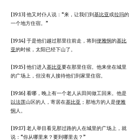
[19:13] 他又对仆人说：“来，让我们到
基比亚
或
拉玛
的
一个地方住宿。”
[19:14] 于是他们越过那里往前走，将到
便雅悯
的
基比
亚
的时候，太阳已经下山了。
[19:15] 他们进入
基比亚
要在那里住宿。他来坐在城里
的广场上，但没有人接待他们到家里住宿。
[19:16] 看哪，晚上有一个老人从田间做工回来。他是
以法莲
山区的人，寄居在
基比亚
；那地方的人是
便雅
悯
人。
[19:17] 老人举目看见那过路的人在城里的广场上，就
说：“你从哪里来？要到哪里去？”