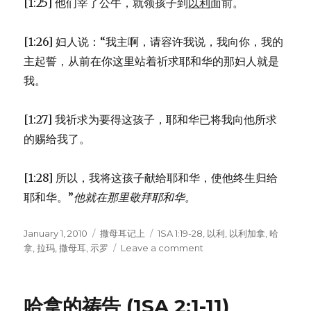
[1:25] 他们宰了公牛，就领孩子到
以利
面前。
[1:26] 妇人说：“我主啊，请容许我说，我向你，我的
主起誓，从前在你这里站着祈求耶和华的那妇人就是
我。
[1:27] 我祈求为要得这孩子，耶和华已将我向他所求
的赐给我了。
[1:28] 所以，我将这孩子献给耶和华，使他终生归给
耶和华。”
他就在那里敬拜耶和华。
Posted
January 1, 2010
Categories
撒母耳记上
Tags
1SA 1:19-28
,
以利
,
以利加拿
,
哈
on
拿
,
拉玛
,
撒母耳
,
示罗
Leave a comment
on
撒
母
耳
哈拿的祷告 (1SA 2:1-11)
出