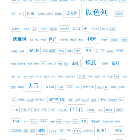
以利亚实
以利以谢
以利加拿
以利押
以利沙
以利沙玛
以实玛利
以弗所
以扫
以色列
以法莲
以撒
以萨迦
以拉
以拦
以斯哈
以斯帖
以斯拉
伯特利
但
以赛亚
伯利恒
以革伦
伊甸
伯大尼
伯．示麦
但以理
何烈山
何珥玛
利未
便雅悯
保罗
别是巴
便．哈达
俄斐
凯撒利亚
利乏音
利亚
利百加
加低斯
加利利
吕便
古实
吉甲
加低斯．巴尼亚
加略
叙利亚
可拉
含
哈兰
哈拿尼
哈拿尼雅
埃及
基列
圣经
哈曼
哈沙比雅
哈薛
哈难
哈马
哈马口
哥辖
噩
基低斯
基比亚
基列．亚巴
基列．耶琳
基利提
基士
基大利
基尼
基抹
基拉
基甸
基色
基达
基述
基遍
夏琐
大卫
大卫城
大马士革
大河
嫩
夏甲
多比雅
大流士
大海
她玛
安得烈
安提阿
尼布甲尼撒
尼革夫
巴兰
尼八
尼利亚
尼尼微
尼布撒拉旦
尼波
尼珥
尼罗河
尼陀法
居鲁士
巴比伦
巴力
巴珊
希伯仑
巴勒
巴尼
巴录
巴拉
巴拿巴
巴施户珥
希伯
希伯伦
希西家
希伯来
希腊
希兰
希勒家
希实本
希幔
希律
希斯仑
希未
帖撒罗尼迦
幔利
所罗门
扫罗
彼得
所多玛
幼发拉底河
底但
底璧
彼拉多
得撒
户珥
所罗巴伯