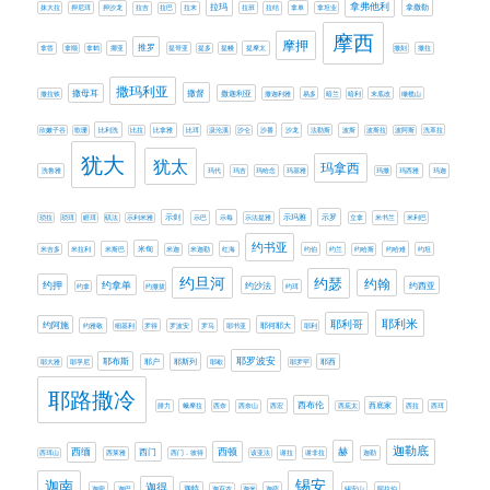
拿弗他利
拉玛
拿撒勒
抹大拉
押尼珥
押沙龙
拉吉
拉巴
拉末
拉班
拉结
拿单
拿坦业
摩西
摩押
推罗
拿答
拿顺
拿鹤
挪亚
提哥亚
提多
提幔
提摩太
撒刻
撒拉
撒玛利亚
撒母耳
撒督
撒迦利亚
撒拉铁
撒迦利雅
易多
暗兰
暗利
末底改
橄榄山
欣嫩子谷
歌珊
比利洗
比拉
比拿雅
比珥
汲沦溪
沙仑
沙番
沙龙
法勒斯
波斯
波斯拉
波阿斯
洗革拉
犹大
犹太
玛拿西
洗鲁雅
玛代
玛吉
玛哈念
玛基雅
玛撒
玛西雅
玛迦
示剑
示玛雅
示罗
琐拉
琐珥
睚珥
矶法
示利米雅
示巴
示每
示法提雅
立拿
米书兰
米利巴
约书亚
米甸
米吉多
米拉利
米斯巴
米迦
米迦勒
红海
约伯
约兰
约哈斯
约哈难
约坦
约旦河
约瑟
约翰
约押
约拿单
约西亚
约沙法
约拿
约撒拔
约珥
耶利米
耶利哥
约阿施
耶何耶大
约雅敬
细基利
罗得
罗波安
罗马
耶书亚
耶利
耶罗波安
耶布斯
耶斯列
耶大雅
耶孚尼
耶户
耶歇
耶罗罕
耶西
耶路撒冷
西布伦
西底家
腓力
蛾摩拉
西奈
西奈山
西宏
西庇太
西拉
西珥
迦勒底
赫
西缅
西门
西顿
西珥山
西莱雅
西门．彼得
该亚法
谢拉
谢非拉
迦勒
迦南
锡安
迦得
迦密
迦巴
迦特
迦百农
迦米
迦萨
锡安山
阿拉伯