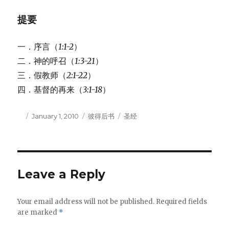
提要
一．序言（
1:1-2
）
二．神的呼召（
1:3-21
）
三．假教师（
2:1-22
）
四．基督的再来（
3:1-18
）
Author
Posted
January 1, 2010
Categories
彼得后书
Tags
圣经
on
Leave a Reply
Your email address will not be published.
Required fields
are marked
*