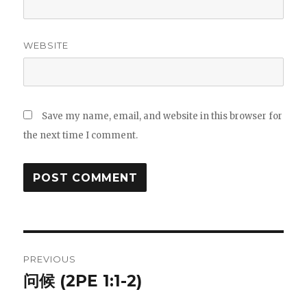
WEBSITE
Save my name, email, and website in this browser for
the next time I comment.
Post
PREVIOUS
navigation
问候 (2PE 1:1-2)
Previous
post: