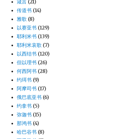
箴言
(21)
传道书
(14)
雅歌
(8)
以赛亚书
(129)
耶利米书
(139)
耶利米哀歌
(7)
以西结书
(120)
但以理书
(26)
何西阿书
(28)
约珥书
(9)
阿摩司书
(17)
俄巴底亚书
(6)
约拿书
(5)
弥迦书
(15)
那鸿书
(4)
哈巴谷书
(8)