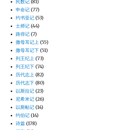
民数记
(81)
申命记
(77)
约书亚记
(53)
士师记
(44)
路得记
(7)
撒母耳记上
(55)
撒母耳记下
(51)
列王纪上
(73)
列王纪下
(74)
历代志上
(82)
历代志下
(80)
以斯拉记
(23)
尼希米记
(26)
以斯帖记
(14)
约伯记
(14)
诗篇
(178)