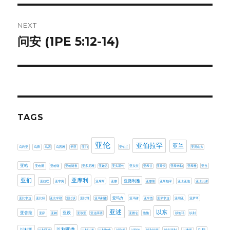
NEXT
问安 (1PE 5:12-14)
Next
post:
TAGS
亚伦
亚伯拉罕
亚兰
乌利亚
乌薛
乌西
乌西雅
书亚
亚们
亚伯兰
亚历山大
亚哈
亚哈斯
亚哈谢
亚哈随鲁
亚多尼雅
亚嫩谷
亚实基伦
亚实突
亚希甘
亚希突
亚希米勒
亚希雅
亚当
亚扪
亚摩利
亚撒利雅
亚拉巴
亚拿突
亚摩斯
亚撒
亚撒黑
亚斯她录
亚比亚他
亚比以谢
亚玛力
亚比拿达
亚比筛
亚比米勒
亚比该
亚比雅
亚玛利雅
亚玛谢
亚米忽
亚米拿达
亚细亚
亚罗珥
亚述
以东
亚设
亚舍拉
亚萨
亚衲
亚该亚
亚达薛西
亚雅仑
他施
以他玛
以利
以利亚撒
以利亚