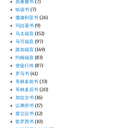
西番雅书
(7)
哈该书
(7)
撒迦利亚书
(26)
玛拉基书
(9)
马太福音
(152)
马可福音
(97)
路加福音
(149)
约翰福音
(83)
使徒行传
(87)
罗马书
(41)
哥林多前书
(33)
哥林多后书
(20)
加拉太书
(16)
以弗所书
(17)
腓立比书
(12)
歌罗西书
(10)