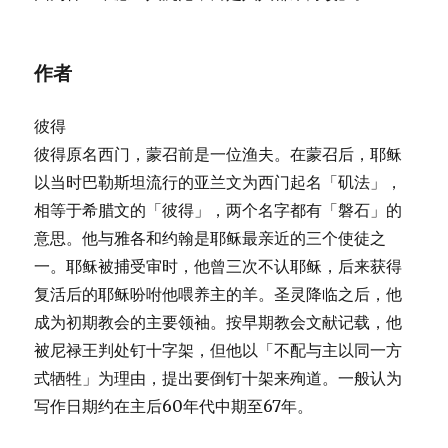
作者
彼得
彼得原名西门，蒙召前是一位渔夫。在蒙召后，耶稣
以当时巴勒斯坦流行的亚兰文为西门起名「矶法」，
相等于希腊文的「彼得」，两个名字都有「磐石」的
意思。他与雅各和约翰是耶稣最亲近的三个使徒之
一。耶稣被捕受审时，他曾三次不认耶稣，后来获得
复活后的耶稣吩咐他喂养主的羊。圣灵降临之后，他
成为初期教会的主要领袖。按早期教会文献记载，他
被尼禄王判处钉十字架，但他以「不配与主以同一方
式牺牲」为理由，提出要倒钉十架来殉道。一般认为
写作日期约在主后60年代中期至67年。