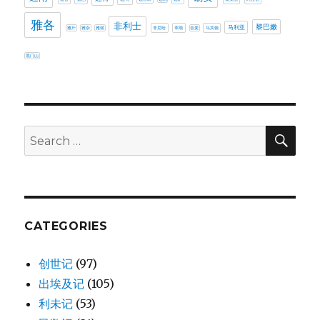
雅各
非利士
黎巴嫩
马利亚
雅斤
雅杂
雅谢
非尼哈
革顺
音麦
马其顿
黑门山
SE
Search
for:
CATEGORIES
创世记
(97)
出埃及记
(105)
利未记
(53)