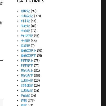
CATEGORIES
我
创世记
(97)
出埃及记
(105)
利未记
(53)
主
民数记
(81)
申命记
(77)
约书亚记
(53)
士师记
(44)
路得记
(7)
撒母耳记上
(55)
撒母耳记下
(51)
列王纪上
(73)
列王纪下
(74)
历代志上
(82)
历代志下
(80)
以斯拉记
(23)
尼希米记
(26)
以斯帖记
(14)
约伯记
(14)
诗篇
(178)
箴言
(21)