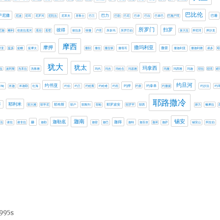
巴比伦
甲尼撒
巴力
巴珊
尼波
尼珥
尼罗河
尼陀法
尼革夫
居鲁士
巴兰
巴勒
巴尼
巴录
巴拉
巴拿巴
巴施户珥
所罗门
扫罗
彼得
尼迦
幔利
幼发拉底河
底但
底璧
彼拉多
得撒
户珥
所多玛
所罗巴伯
抹大拉
押尼珥
押沙龙
摩西
摩押
撒玛利亚
撒督
哥亚
提多
提幔
提摩太
撒刻
撒拉
撒拉铁
撒母耳
撒迦利亚
撒迦利雅
易多
暗
犹大
犹太
玛拿西
拉
波阿斯
洗革拉
洗鲁雅
玛代
玛吉
玛哈念
玛基雅
玛撒
玛西雅
玛迦
琐拉
琐珥
睚
约旦河
约书亚
约押
约拿单
米甸
米迦
米迦勒
红海
约伯
约兰
约哈斯
约哈难
约坦
约拿
约撒拔
约沙法
约
耶路撒冷
耶利米
哥
耶罗波安
耶大雅
耶孚尼
耶布斯
耶户
耶斯列
耶歇
耶罗罕
耶西
腓力
蛾摩拉
锡安
迦南
迦勒底
迦得
赫
法
谢拉
谢非拉
迦勒
迦密
迦巴
迦特
迦百农
迦米
迦萨
锡安山
阿拉伯
4995s