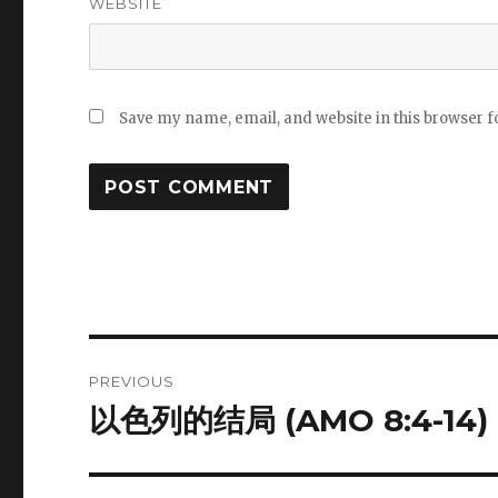
WEBSITE
Save my name, email, and website in this browser f
Post
PREVIOUS
navigation
以色列的结局 (AMO 8:4-14)
Previous
post: