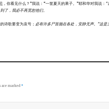
司
，你看见什么？”我说：“一筐夏天的果子。”耶和华对我说：
“
 到了，
我必不再宽恕他们。
宫殿里的诗歌要变为哀号；
必有许多尸首抛在各处，
安静无声。”
这是
ds are marked
*