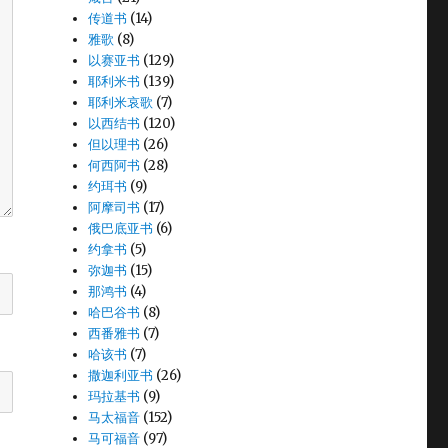
传道书
(14)
雅歌
(8)
以赛亚书
(129)
耶利米书
(139)
耶利米哀歌
(7)
以西结书
(120)
但以理书
(26)
何西阿书
(28)
约珥书
(9)
阿摩司书
(17)
俄巴底亚书
(6)
约拿书
(5)
弥迦书
(15)
那鸿书
(4)
哈巴谷书
(8)
西番雅书
(7)
哈该书
(7)
撒迦利亚书
(26)
玛拉基书
(9)
马太福音
(152)
马可福音
(97)