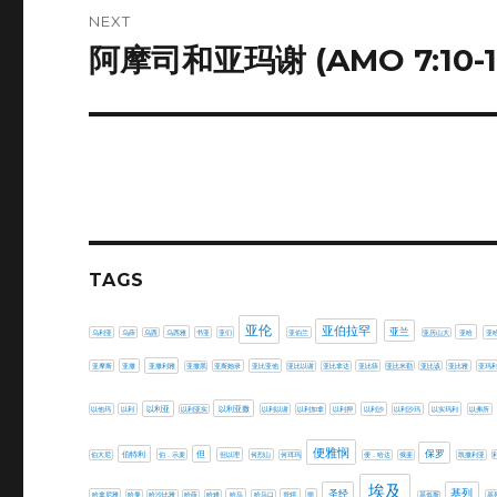
NEXT
阿摩司和亚玛谢 (AMO 7:10-1
Next
post:
TAGS
亚伦
亚伯拉罕
亚兰
乌利亚
乌薛
乌西
乌西雅
书亚
亚们
亚伯兰
亚历山大
亚哈
亚
亚摩斯
亚撒
亚撒利雅
亚撒黑
亚斯她录
亚比亚他
亚比以谢
亚比拿达
亚比筛
亚比米勒
亚比该
亚比雅
亚玛
以利亚撒
以他玛
以利
以利亚
以利亚实
以利以谢
以利加拿
以利押
以利沙
以利沙玛
以实玛利
以弗所
便雅悯
保罗
但
伯特利
伯大尼
伯．示麦
但以理
何烈山
何珥玛
便．哈达
俄斐
凯撒利亚
埃及
圣经
基列
哈拿尼雅
哈曼
哈沙比雅
哈薛
哈难
哈马
哈马口
哥辖
噩
基低斯
基