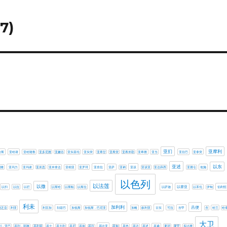
7)
亚扪
亚摩利
哈斯
亚哈谢
亚哈随鲁
亚多尼雅
亚嫩谷
亚实基伦
亚实突
亚希甘
亚希突
亚希米勒
亚希雅
亚当
亚拉巴
亚拿突
亚述
以东
利雅
亚玛力
亚玛谢
亚米忽
亚米拿达
亚细亚
亚罗珥
亚舍拉
亚萨
亚衲
亚设
亚该亚
亚达薛西
亚雅仑
他施
以色列
以法莲
以撒
以扫
以拉
以拦
以斯哈
以斯帖
以斯拉
以萨迦
以赛亚
以革伦
伊甸
伯利恒
利未
加利利
吕便
利乏音
利亚
利百加
别是巴
加低斯
加低斯．巴尼亚
加略
叙利亚
古实
可拉
吉甲
含
哈兰
哈
大卫
列．亚巴
基列．耶琳
基利提
基士
基大利
基尼
基抹
基拉
基比亚
基甸
基色
基达
基述
基遍
夏琐
夏甲
多比雅