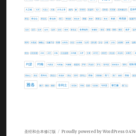
尼布
大卫城
大马士革
大河
大流士
大海
她玛
嫩
安得烈
安提阿
尼八
尼利亚
尼尼微
尼布撒拉旦
希伯仑
希伯来
希腊
希西家
希伯
希伯伦
希兰
希勒家
希实本
希幔
希律
希斯仑
希未
帖撒罗
拿弗他利
推罗
拉吉
拉巴
拉末
拉玛
拉班
拉结
拿单
拿坦业
拿撒勒
拿答
拿顺
拿鹤
挪亚
提
暗利
末底改
橄榄山
欣嫩子谷
歌珊
比利洗
比拉
比拿雅
比珥
汲沦溪
沙仑
沙番
沙龙
法勒斯
波斯
波斯
矶法
示利米雅
示剑
示巴
示每
示法提雅
示玛雅
示罗
立拿
米书兰
米利巴
米吉多
米拉利
米斯巴
约瑟
约翰
耶利
约西亚
约阿施
约雅敬
细基利
罗得
罗波安
罗马
耶书亚
耶何耶大
耶利
西缅
西顿
西奈山
西宏
西布伦
西庇太
西底家
西拉
西珥
西珥山
西莱雅
西门
西门．彼得
该亚
雅各
非利士
黎巴嫩
雅斤
雅杂
雅谢
非尼哈
革顺
音麦
马其顿
马利亚
黑门山
圣经和合本修订版
Proudly powered by WordPress
0.47