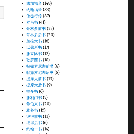
路加福音
(149)
约翰福音
(83)
使徒行传
(87)
罗马书
(41)
哥林多前书
(33)
哥林多后书
(20)
加拉太书
(16)
以弗所书
(17)
腓立比书
(12)
歌罗西书
(10)
帖撒罗尼迦前书
(8)
帖撒罗尼迦后书
(8)
提摩太前书
(13)
提摩太后书
(9)
提多书
(6)
腓利门书
(5)
希伯来书
(20)
雅各书
(15)
彼得前书
(13)
彼得后书
(6)
约翰一书
(14)