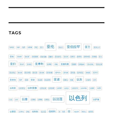
post:
TAGS
亚伦
亚伯拉罕
亚兰
乌利亚
乌薛
乌西
乌西雅
书亚
亚们
亚伯兰
亚历山大
亚哈
亚哈斯
亚哈谢
亚哈随鲁
亚多尼雅
亚嫩谷
亚实基伦
亚实突
亚希甘
亚希突
亚希米勒
亚希雅
亚当
亚扪
亚摩利
亚撒利雅
亚拉巴
亚拿突
亚摩斯
亚撒
亚撒黑
亚斯她录
亚比亚他
亚比以谢
亚玛力
亚比拿达
亚比筛
亚比米勒
亚比该
亚比雅
亚玛利雅
亚玛谢
亚米忽
亚米拿达
亚细亚
亚罗珥
亚述
以东
亚设
亚舍拉
亚萨
亚衲
亚该亚
亚达薛西
亚雅仑
他施
以他玛
以利
以利亚撒
以利亚
以利亚实
以利以谢
以利加拿
以利押
以利沙
以利沙玛
以实玛利
以弗所
以扫
以色列
以法莲
以撒
以萨迦
以拉
以拦
以斯哈
以斯帖
以斯拉
伯特利
但
以赛亚
伯利恒
以革伦
伊甸
伯大尼
伯．示麦
但以理
何烈山
何珥玛