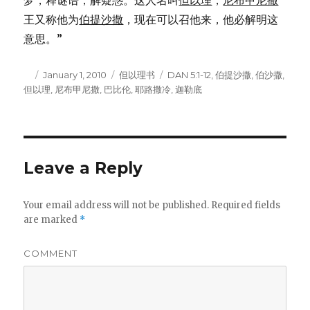
梦，释谜语，解疑惑。这人名叫
但以理
，
尼布甲尼撒
王又称他为
伯提沙撒
，现在可以召他来，他必解明这
意思。”
Author
Posted
January 1, 2010
Categories
但以理书
Tags
DAN 5:1-12
,
伯提沙撒
,
伯沙撒
,
但以理
on
,
尼布甲尼撒
,
巴比伦
,
耶路撒冷
,
迦勒底
Leave a Reply
Your email address will not be published.
Required fields
are marked
*
COMMENT