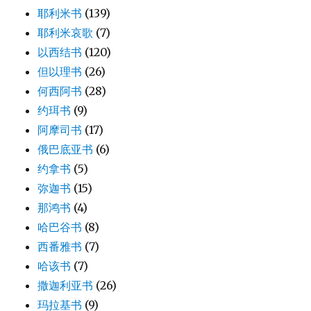
耶利米书
(139)
耶利米哀歌
(7)
以西结书
(120)
但以理书
(26)
何西阿书
(28)
约珥书
(9)
阿摩司书
(17)
俄巴底亚书
(6)
约拿书
(5)
弥迦书
(15)
那鸿书
(4)
哈巴谷书
(8)
西番雅书
(7)
哈该书
(7)
撒迦利亚书
(26)
玛拉基书
(9)