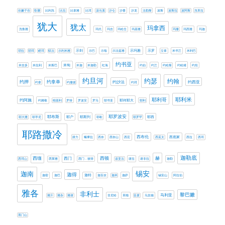
欣嫩子谷
歌珊
比利洗
比拉
比拿雅
比珥
汲沦溪
沙仑
沙番
沙龙
法勒斯
波斯
波斯拉
波阿斯
洗革拉
犹大
犹太
玛拿西
洗鲁雅
玛代
玛吉
玛哈念
玛基雅
玛撒
玛西雅
玛迦
示剑
示玛雅
示罗
琐拉
琐珥
睚珥
矶法
示利米雅
示巴
示每
示法提雅
立拿
米书兰
米利巴
约书亚
米甸
米吉多
米拉利
米斯巴
米迦
米迦勒
红海
约伯
约兰
约哈斯
约哈难
约坦
约旦河
约瑟
约翰
约押
约拿单
约西亚
约沙法
约拿
约撒拔
约珥
耶利米
耶利哥
约阿施
耶何耶大
约雅敬
细基利
罗得
罗波安
罗马
耶书亚
耶利
耶罗波安
耶布斯
耶斯列
耶大雅
耶孚尼
耶户
耶歇
耶罗罕
耶西
耶路撒冷
西布伦
西底家
腓力
蛾摩拉
西奈
西奈山
西宏
西庇太
西拉
西珥
迦勒底
赫
西缅
西门
西顿
西珥山
西莱雅
西门．彼得
该亚法
谢拉
谢非拉
迦勒
迦南
锡安
迦得
迦密
迦巴
迦特
迦百农
迦米
迦萨
锡安山
阿拉伯
雅各
非利士
黎巴嫩
马利亚
雅斤
雅杂
雅谢
非尼哈
革顺
音麦
马其顿
黑门山