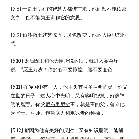
[5:8] 于是王所有的智慧人都进前来，他们却不能读那
文字，也不能为王讲解它的意思。
[5:9]
伯沙撒
王就甚惊惶，脸色改变，他的大臣也都困
惑。
[5:10] 太后因王和他大臣所说的话，就进入宴会厅，
说：“愿王万岁！你的心不要惊惶，脸不要变色。
[5:11] 在你国中有一人，他里头有神圣神明的灵，你父
在世的日子，这人心中光明，又有聪明智慧，好像神
明的智慧。你父
尼布甲尼撒
王，就是王的父，曾立他
为术士、巫师、
迦勒底
人和观兆者的领袖，
[5:12] 都因为他有美好的灵性，又有知识聪明，能解