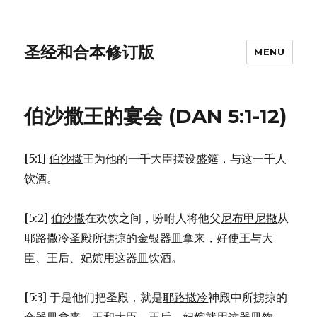
圣经和合本修订版
MENU
伯沙撒王的宴会 (DAN 5:1-12)
[5:1]
伯沙撒
王为他的一千大臣摆设盛筵，与这一千人
饮酒。
[5:2]
伯沙撒
在欢饮之间，吩咐人将他父
尼布甲尼撒
从
耶路撒冷
圣殿所掳掠的金银器皿拿来，好使王与大
臣、王后、妃嫔用这器皿饮酒。
[5:3] 于是他们把圣殿，就是
耶路撒冷
神殿中所掳掠的