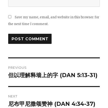
Save my name, email, and website in this browser for
the next time I comment.
Post
PREVIOUS
navigation
但以理解释墙上的字 (DAN 5:13-31)
Previous
post:
NEXT
尼布甲尼撒颂赞神 (DAN 4:34-37)
Next