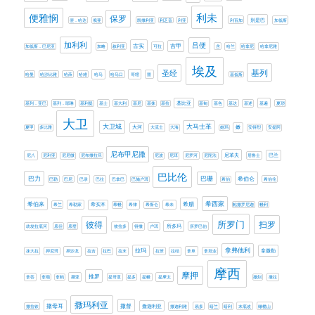
利未
便雅悯
保罗
别是巴
便．哈达
俄斐
凯撒利亚
利乏音
利亚
利百加
加低斯
加利利
吕便
古实
吉甲
加低斯．巴尼亚
加略
叙利亚
可拉
含
哈兰
哈拿尼
哈拿尼雅
埃及
基列
圣经
哈曼
哈沙比雅
哈薛
哈难
哈马
哈马口
哥辖
噩
基低斯
基比亚
基列．亚巴
基列．耶琳
基利提
基士
基大利
基尼
基抹
基拉
基甸
基色
基达
基述
基遍
夏琐
大卫
大卫城
大马士革
大河
嫩
夏甲
多比雅
大流士
大海
她玛
安得烈
安提阿
尼布甲尼撒
尼革夫
巴兰
尼八
尼利亚
尼尼微
尼布撒拉旦
尼波
尼珥
尼罗河
尼陀法
居鲁士
巴比伦
巴力
巴珊
希伯仑
巴勒
巴尼
巴录
巴拉
巴拿巴
巴施户珥
希伯
希伯伦
希西家
希伯来
希腊
希兰
希勒家
希实本
希幔
希律
希斯仑
希未
帖撒罗尼迦
幔利
所罗门
扫罗
彼得
所多玛
幼发拉底河
底但
底璧
彼拉多
得撒
户珥
所罗巴伯
拿弗他利
拉玛
拿撒勒
抹大拉
押尼珥
押沙龙
拉吉
拉巴
拉末
拉班
拉结
拿单
拿坦业
摩西
摩押
推罗
拿答
拿顺
拿鹤
挪亚
提哥亚
提多
提幔
提摩太
撒刻
撒拉
撒玛利亚
撒母耳
撒督
撒迦利亚
撒拉铁
撒迦利雅
易多
暗兰
暗利
末底改
橄榄山