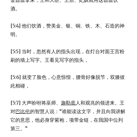
金器皿拿来，王和大臣、王后、妃嫔就用这器皿饮
酒。
[5:4] 他们饮酒，赞美金、银、铜、铁、木、石造的神
明。
[5:5] 当时，忽然有人的指头出现，在灯台对面王宫粉
刷的墙上写字。王看见写字的指头，
[5:6] 就变了脸色，心意惊惶，腰骨好像脱节，双膝彼
此相碰，
[5:7] 大声吩咐将巫师、
迦勒底
人和观兆的领进来。王
对
巴比伦
的智慧人说：“谁能读这文字，并且向我讲解
它的意思，他必身穿紫袍，项带金链，在我国中位列
第三。”