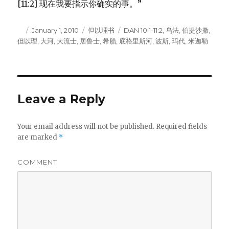
[11:2] 现在我要指示你确实的事。”
Author
Posted
January 1, 2010
Categories
但以理书
Tags
DAN 10:1-11:2
,
乌法
,
伯提沙撒
,
但以理
on
,
大河
,
大流士
,
居鲁士
,
希腊
,
底格里斯河
,
波斯
,
玛代
,
米迦勒
Leave a Reply
Your email address will not be published.
Required fields
are marked
*
COMMENT