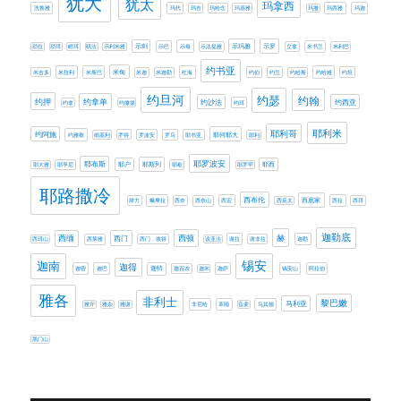
犹大
犹太
玛拿西
洗鲁雅
玛代
玛吉
玛哈念
玛基雅
玛撒
玛西雅
玛迦
示剑
示玛雅
示罗
琐拉
琐珥
睚珥
矶法
示利米雅
示巴
示每
示法提雅
立拿
米书兰
米利巴
约书亚
米甸
米吉多
米拉利
米斯巴
米迦
米迦勒
红海
约伯
约兰
约哈斯
约哈难
约坦
约旦河
约瑟
约翰
约押
约拿单
约西亚
约沙法
约拿
约撒拔
约珥
耶利米
耶利哥
约阿施
耶何耶大
约雅敬
细基利
罗得
罗波安
罗马
耶书亚
耶利
耶罗波安
耶布斯
耶斯列
耶大雅
耶孚尼
耶户
耶歇
耶罗罕
耶西
耶路撒冷
西布伦
西底家
腓力
蛾摩拉
西奈
西奈山
西宏
西庇太
西拉
西珥
迦勒底
赫
西缅
西门
西顿
西珥山
西莱雅
西门．彼得
该亚法
谢拉
谢非拉
迦勒
迦南
锡安
迦得
迦密
迦巴
迦特
迦百农
迦米
迦萨
锡安山
阿拉伯
雅各
非利士
黎巴嫩
马利亚
雅斤
雅杂
雅谢
非尼哈
革顺
音麦
马其顿
黑门山