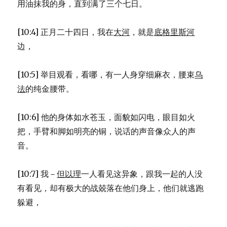
用油抹我的身，直到满了三个七日。
[10:4] 正月二十四日，我在
大河
，就是
底格里斯河
边，
[10:5] 举目观看，看哪，有一人身穿细麻衣，腰束
乌
法
的纯金腰带。
[10:6] 他的身体如水苍玉，面貌如闪电，眼目如火
把，手臂和脚如明亮的铜，说话的声音像众人的声
音。
[10:7] 我－
但以理
一人看见这异象，跟我一起的人没
有看见，却有极大的战兢落在他们身上，他们就逃跑
躲避，