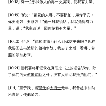
[10:18] 有一位形状像人的再一次摸我，使我有力量。
[10:19] 他说：“蒙爱的人哪，不要惧怕，愿你平安！
你要刚强！要刚强！”他一对我说话，我就觉得有力
量，说：“我主请说，因你使我有力量。”
[10:20] 他说：“你知道我为什么到你这里来吗？现在
我要回去与
波斯
的领袖争战，我去了之后，看哪，
希
腊
的领袖必来。
[10:21] 但我要将那记录在真理之书上的话告诉你。除
了你们的天使
米迦勒
之外，没有人帮助我抵挡他们。”
[11:1] “至于我，当
玛代
的
大流士
元年，我曾起来扶助
米迦勒
，使他坚强。