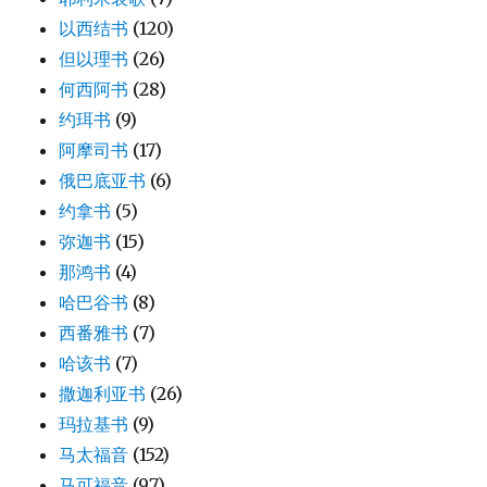
以西结书
(120)
但以理书
(26)
何西阿书
(28)
约珥书
(9)
阿摩司书
(17)
俄巴底亚书
(6)
约拿书
(5)
弥迦书
(15)
那鸿书
(4)
哈巴谷书
(8)
西番雅书
(7)
哈该书
(7)
撒迦利亚书
(26)
玛拉基书
(9)
马太福音
(152)
马可福音
(97)