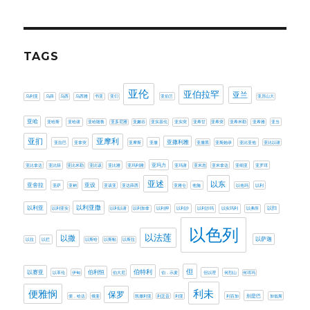
TAGS
亚伦
亚伯拉罕
亚兰
乌利亚
乌薛
乌西
乌西雅
书亚
亚们
亚伯兰
亚历山大
亚哈
亚哈斯
亚哈谢
亚哈随鲁
亚多尼雅
亚嫩谷
亚实基伦
亚实突
亚希甘
亚希突
亚希米勒
亚希雅
亚当
亚扪
亚摩利
亚撒利雅
亚拉巴
亚拿突
亚摩斯
亚撒
亚撒黑
亚斯她录
亚比亚他
亚比以谢
亚玛力
亚比拿达
亚比筛
亚比米勒
亚比该
亚比雅
亚玛利雅
亚玛谢
亚米忽
亚米拿达
亚细亚
亚罗珥
亚述
以东
亚设
亚舍拉
亚萨
亚衲
亚该亚
亚达薛西
亚雅仑
他施
以他玛
以利
以利亚撒
以利亚
以利亚实
以利以谢
以利加拿
以利押
以利沙
以利沙玛
以实玛利
以弗所
以扫
以色列
以法莲
以撒
以萨迦
以拉
以拦
以斯哈
以斯帖
以斯拉
伯特利
但
以赛亚
伯利恒
以革伦
伊甸
伯大尼
伯．示麦
但以理
何烈山
何珥玛
利未
便雅悯
保罗
别是巴
便．哈达
俄斐
凯撒利亚
利乏音
利亚
利百加
加低斯