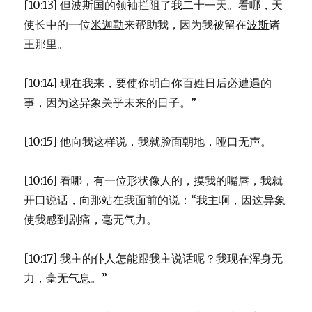
[10:13] 但
波斯
国的领袖拦阻了我二十一天。看哪，天
使长中的一位
米迦勒
来帮助我，因为我被留在
波斯
诸
王那里。
[10:14] 现在我来，要使你明白你百姓日后必遭遇的
事，因为这异象关乎未来的日子。”
[10:15] 他向我这样说，我就脸面朝地，哑口无声。
[10:16] 看哪，有一位形状像人的，摸我的嘴唇，我就
开口说话，向那站在我面前的说：“我主啊，因这异象
使我感到剧痛，毫无气力。
[10:17] 我主的仆人怎能跟我主说话呢？我现在浑身无
力，毫无气息。”