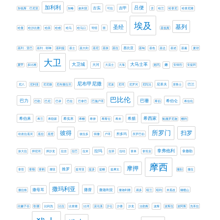
加利利
吕便
古实
吉甲
加低斯．巴尼亚
加略
叙利亚
可拉
含
哈兰
哈拿尼
哈拿尼雅
埃及
基列
圣经
哈曼
哈沙比雅
哈薛
哈难
哈马
哈马口
哥辖
噩
基低斯
基比亚
基列．亚巴
基列．耶琳
基利提
基士
基大利
基尼
基抹
基拉
基甸
基色
基达
基述
基遍
夏琐
大卫
大卫城
大马士革
大河
嫩
夏甲
多比雅
大流士
大海
她玛
安得烈
安提阿
尼布甲尼撒
尼革夫
巴兰
尼八
尼利亚
尼尼微
尼布撒拉旦
尼波
尼珥
尼罗河
尼陀法
居鲁士
巴比伦
巴力
巴珊
希伯仑
巴勒
巴尼
巴录
巴拉
巴拿巴
巴施户珥
希伯
希伯伦
希西家
希伯来
希腊
希兰
希勒家
希实本
希幔
希律
希斯仑
希未
帖撒罗尼迦
幔利
所罗门
扫罗
彼得
所多玛
幼发拉底河
底但
底璧
彼拉多
得撒
户珥
所罗巴伯
拿弗他利
拉玛
拿撒勒
抹大拉
押尼珥
押沙龙
拉吉
拉巴
拉末
拉班
拉结
拿单
拿坦业
摩西
摩押
推罗
拿答
拿顺
拿鹤
挪亚
提哥亚
提多
提幔
提摩太
撒刻
撒拉
撒玛利亚
撒母耳
撒督
撒迦利亚
撒拉铁
撒迦利雅
易多
暗兰
暗利
末底改
橄榄山
欣嫩子谷
歌珊
比利洗
比拉
比拿雅
比珥
汲沦溪
沙仑
沙番
沙龙
法勒斯
波斯
波斯拉
波阿斯
洗革拉