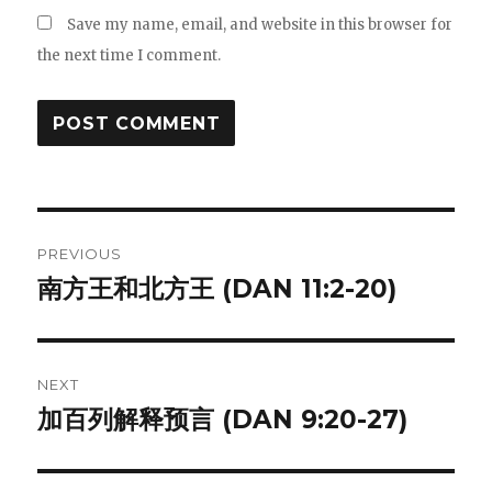
Save my name, email, and website in this browser for
the next time I comment.
Post
PREVIOUS
navigation
南方王和北方王 (DAN 11:2-20)
Previous
post:
NEXT
加百列解释预言 (DAN 9:20-27)
Next
post: