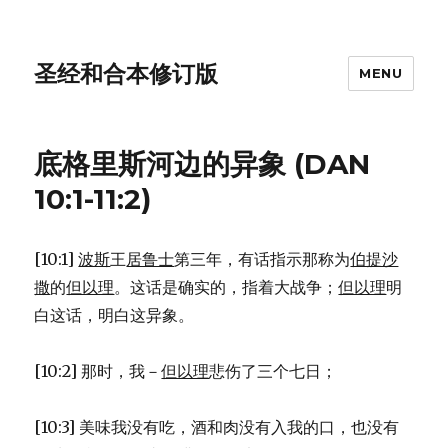
圣经和合本修订版
MENU
底格里斯河边的异象 (DAN
10:1-11:2)
[10:1]
波斯
王
居鲁士
第三年，有话指示那称为
伯提沙
撒
的
但以理
。这话是确实的，指着大战争；
但以理
明
白这话，明白这异象。
[10:2] 那时，我－
但以理
悲伤了三个七日；
[10:3] 美味我没有吃，酒和肉没有入我的口，也没有