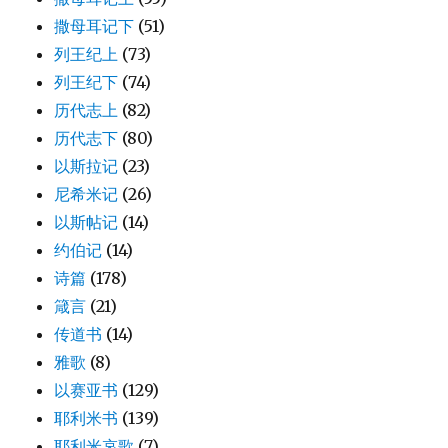
撒母耳记下
(51)
列王纪上
(73)
列王纪下
(74)
历代志上
(82)
历代志下
(80)
以斯拉记
(23)
尼希米记
(26)
以斯帖记
(14)
约伯记
(14)
诗篇
(178)
箴言
(21)
传道书
(14)
雅歌
(8)
以赛亚书
(129)
耶利米书
(139)
耶利米哀歌
(7)