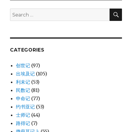
SE
Search
for:
CATEGORIES
创世记
(97)
出埃及记
(105)
利未记
(53)
民数记
(81)
申命记
(77)
约书亚记
(53)
士师记
(44)
路得记
(7)
撒母耳记上
(55)