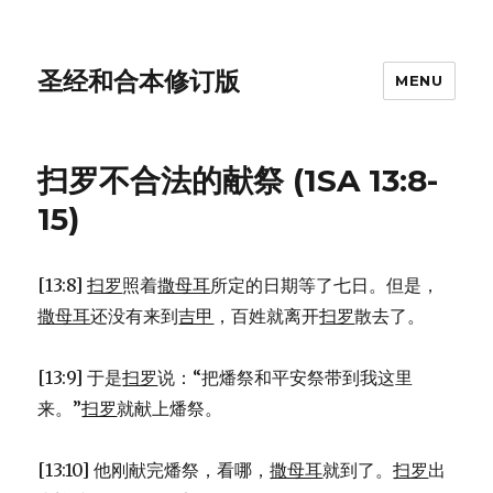
圣经和合本修订版
MENU
扫罗不合法的献祭 (1SA 13:8-
15)
[13:8]
扫罗
照着
撒母耳
所定的日期等了七日。但是，
撒母耳
还没有来到
吉甲
，百姓就离开
扫罗
散去了。
[13:9] 于是
扫罗
说：“把燔祭和平安祭带到我这里
来。”
扫罗
就献上燔祭。
[13:10] 他刚献完燔祭，看哪，
撒母耳
就到了。
扫罗
出