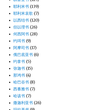
耶利米书
(139)
耶利米哀歌
(7)
以西结书
(120)
但以理书
(26)
何西阿书
(28)
约珥书
(9)
阿摩司书
(17)
俄巴底亚书
(6)
约拿书
(5)
弥迦书
(15)
那鸿书
(4)
哈巴谷书
(8)
西番雅书
(7)
哈该书
(7)
撒迦利亚书
(26)
玛拉基书
(9)