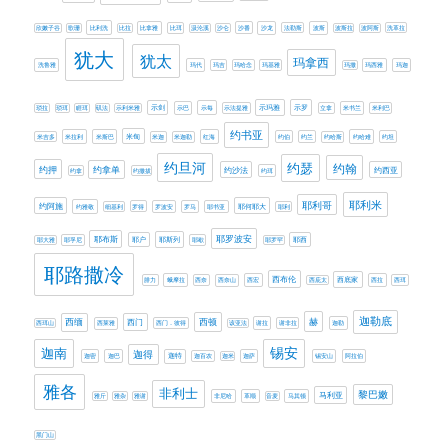
欣嫩子谷
歌珊
比利洗
比拉
比拿雅
比珥
汲沦溪
沙仑
沙番
沙龙
法勒斯
波斯
波斯拉
波阿斯
洗革拉
犹大
犹太
玛拿西
洗鲁雅
玛代
玛吉
玛哈念
玛基雅
玛撒
玛西雅
玛迦
示剑
示玛雅
示罗
琐拉
琐珥
睚珥
矶法
示利米雅
示巴
示每
示法提雅
立拿
米书兰
米利巴
约书亚
米甸
米吉多
米拉利
米斯巴
米迦
米迦勒
红海
约伯
约兰
约哈斯
约哈难
约坦
约旦河
约瑟
约翰
约押
约拿单
约西亚
约沙法
约拿
约撒拔
约珥
耶利米
耶利哥
约阿施
耶何耶大
约雅敬
细基利
罗得
罗波安
罗马
耶书亚
耶利
耶罗波安
耶布斯
耶斯列
耶大雅
耶孚尼
耶户
耶歇
耶罗罕
耶西
耶路撒冷
西布伦
西底家
腓力
蛾摩拉
西奈
西奈山
西宏
西庇太
西拉
西珥
迦勒底
赫
西缅
西门
西顿
西珥山
西莱雅
西门．彼得
该亚法
谢拉
谢非拉
迦勒
迦南
锡安
迦得
迦密
迦巴
迦特
迦百农
迦米
迦萨
锡安山
阿拉伯
雅各
非利士
黎巴嫩
马利亚
雅斤
雅杂
雅谢
非尼哈
革顺
音麦
马其顿
黑门山