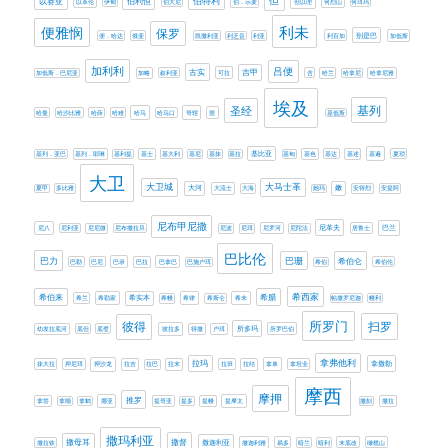
伯特利
但
以赛亚
伯利恒
以革伦
伊甸
伯大尼
伯．示麦
但以理
何烈山
何珥玛
利未
便雅悯
保罗
别是巴
便．哈达
俄斐
凯撒利亚
利乏音
利亚
利百加
加低斯
加利利
吕便
古实
吉甲
加低斯．巴尼亚
加略
叙利亚
可拉
含
哈兰
哈拿尼
哈拿尼雅
埃及
基列
圣经
哈曼
哈沙比雅
哈薛
哈难
哈马
哈马口
哥辖
噩
基低斯
基比亚
基列．亚巴
基列．耶琳
基利提
基士
基大利
基尼
基抹
基拉
基甸
基色
基达
基述
基遍
夏琐
大卫
大卫城
大马士革
大河
嫩
夏甲
多比雅
大流士
大海
她玛
安得烈
安提阿
尼布甲尼撒
尼革夫
巴兰
尼八
尼利亚
尼尼微
尼布撒拉旦
尼波
尼珥
尼罗河
尼陀法
居鲁士
巴比伦
巴力
巴珊
希伯仑
巴勒
巴尼
巴录
巴拉
巴拿巴
巴施户珥
希伯
希伯伦
希西家
希伯来
希腊
希兰
希勒家
希实本
希幔
希律
希斯仑
希未
帖撒罗尼迦
幔利
所罗门
扫罗
彼得
所多玛
幼发拉底河
底但
底璧
彼拉多
得撒
户珥
所罗巴伯
拿弗他利
拉玛
拿撒勒
抹大拉
押尼珥
押沙龙
拉吉
拉巴
拉末
拉班
拉结
拿单
拿坦业
摩西
摩押
推罗
拿答
拿顺
拿鹤
挪亚
提哥亚
提多
提幔
提摩太
撒刻
撒拉
撒玛利亚
撒母耳
撒督
撒迦利亚
撒拉铁
撒迦利雅
易多
暗兰
暗利
末底改
橄榄山