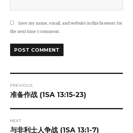
Save my name, email, and website in this browser for
the next time I comment.
Post
PREVIOUS
navigation
准备作战 (1SA 13:15-23)
Previous
post:
NEXT
与非利士人争战 (1SA 13:1-7)
Next