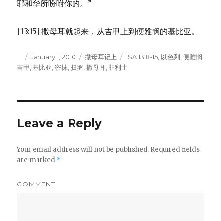
耶和华所吩咐你的。”
[13:15]
撒母耳
就起来，从
吉甲
上到
便雅悯
的
基比亚
。
Author
Posted
January 1, 2010
Categories
撒母耳记上
Tags
1SA 13:8-15
,
以色列
,
便雅悯
,
吉甲
,
on
基比亚
,
密抹
,
扫罗
,
撒母耳
,
非利士
Leave a Reply
Your email address will not be published.
Required fields
are marked
*
COMMENT