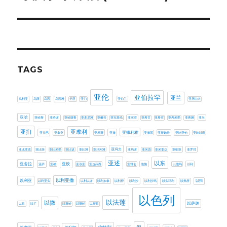
post:
TAGS
亚伦
亚伯拉罕
亚兰
乌利亚
乌薛
乌西
乌西雅
书亚
亚们
亚伯兰
亚历山大
亚哈
亚哈斯
亚哈谢
亚哈随鲁
亚多尼雅
亚嫩谷
亚实基伦
亚实突
亚希甘
亚希突
亚希米勒
亚希雅
亚当
亚扪
亚摩利
亚撒利雅
亚拉巴
亚拿突
亚摩斯
亚撒
亚撒黑
亚斯她录
亚比亚他
亚比以谢
亚玛力
亚比拿达
亚比筛
亚比米勒
亚比该
亚比雅
亚玛利雅
亚玛谢
亚米忽
亚米拿达
亚细亚
亚罗珥
亚述
以东
亚设
亚舍拉
亚萨
亚衲
亚该亚
亚达薛西
亚雅仑
他施
以他玛
以利
以利亚撒
以利亚
以利亚实
以利以谢
以利加拿
以利押
以利沙
以利沙玛
以实玛利
以弗所
以扫
以色列
以法莲
以撒
以萨迦
以拉
以拦
以斯哈
以斯帖
以斯拉