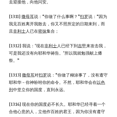
去迎接他，向他问安。
[13:11]
撒母耳
说：“你做了什么事啊？”
扫罗
说：“因为
我见百姓离开我散去，你又不照所定的日期来到，而
且
非利士
人已在
密抹
集合；
[13:12] 我说：‘现在
非利士
人已经下到
吉甲
来攻击我，
可是我还没有向耶和华祷告。’所以我就勉强献上燔
祭。”
[13:13]
撒母耳
对
扫罗
说：“你做了糊涂事了，没有遵守
耶和华－你神吩咐你的命令。不然，耶和华会在
以色
列
中坚立你的国度，直到永远。
[13:14] 现在你的国度必不长久。耶和华已经寻着一个
合他心意的人，立他作百姓的君王，因为你没有遵守