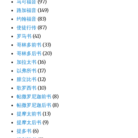
马可福音
(97)
路加福音
(149)
约翰福音
(83)
使徒行传
(87)
罗马书
(41)
哥林多前书
(33)
哥林多后书
(20)
加拉太书
(16)
以弗所书
(17)
腓立比书
(12)
歌罗西书
(10)
帖撒罗尼迦前书
(8)
帖撒罗尼迦后书
(8)
提摩太前书
(13)
提摩太后书
(9)
提多书
(6)