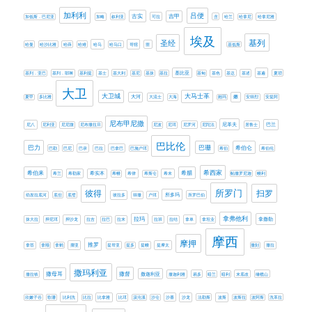
加利利
吕便
古实
吉甲
加低斯．巴尼亚
加略
叙利亚
可拉
含
哈兰
哈拿尼
哈拿尼雅
埃及
基列
圣经
哈曼
哈沙比雅
哈薛
哈难
哈马
哈马口
哥辖
噩
基低斯
基比亚
基列．亚巴
基列．耶琳
基利提
基士
基大利
基尼
基抹
基拉
基甸
基色
基达
基述
基遍
夏琐
大卫
大卫城
大马士革
大河
嫩
夏甲
多比雅
大流士
大海
她玛
安得烈
安提阿
尼布甲尼撒
尼革夫
巴兰
尼八
尼利亚
尼尼微
尼布撒拉旦
尼波
尼珥
尼罗河
尼陀法
居鲁士
巴比伦
巴力
巴珊
希伯仑
巴勒
巴尼
巴录
巴拉
巴拿巴
巴施户珥
希伯
希伯伦
希西家
希伯来
希腊
希兰
希勒家
希实本
希幔
希律
希斯仑
希未
帖撒罗尼迦
幔利
所罗门
扫罗
彼得
所多玛
幼发拉底河
底但
底璧
彼拉多
得撒
户珥
所罗巴伯
拿弗他利
拉玛
拿撒勒
抹大拉
押尼珥
押沙龙
拉吉
拉巴
拉末
拉班
拉结
拿单
拿坦业
摩西
摩押
推罗
拿答
拿顺
拿鹤
挪亚
提哥亚
提多
提幔
提摩太
撒刻
撒拉
撒玛利亚
撒母耳
撒督
撒迦利亚
撒拉铁
撒迦利雅
易多
暗兰
暗利
末底改
橄榄山
欣嫩子谷
歌珊
比利洗
比拉
比拿雅
比珥
汲沦溪
沙仑
沙番
沙龙
法勒斯
波斯
波斯拉
波阿斯
洗革拉