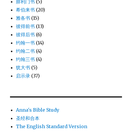
腓利门书
(5)
希伯来书
(20)
雅各书
(15)
彼得前书
(13)
彼得后书
(6)
约翰一书
(14)
约翰二书
(4)
约翰三书
(4)
犹大书
(5)
启示录
(37)
Anna's Bible Study
圣经和合本
The English Standard Version