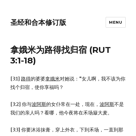
圣经和合本修订版
MENU
拿娥米为路得找归宿 (RUT
3:1-18)
[3:1]
路得
的婆婆
拿娥米
对她说：“女儿啊，我不该为你
找个归宿，使你享福吗？
[3:2] 你与
波阿斯
的女仆常在一处，现在，
波阿斯
不是
我们的亲人吗？看哪，他今夜将在禾场簸大麦。
[3:3] 你要沐浴抹膏，穿上外衣，下到禾场，一直到那