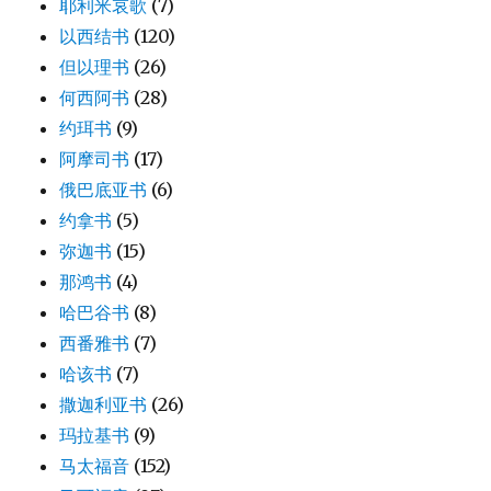
耶利米哀歌
(7)
以西结书
(120)
但以理书
(26)
何西阿书
(28)
约珥书
(9)
阿摩司书
(17)
俄巴底亚书
(6)
约拿书
(5)
弥迦书
(15)
那鸿书
(4)
哈巴谷书
(8)
西番雅书
(7)
哈该书
(7)
撒迦利亚书
(26)
玛拉基书
(9)
马太福音
(152)