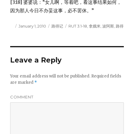
[3:18] 婆婆说：“女儿啊，等着吧，看这事结果如何，
因为那人今日不办妥这事，必不罢休。”
Author
Posted
January 1, 2010
Categories
路得记
Tags
RUT 3:1-18
,
拿娥米
,
波阿斯
,
路得
on
Leave a Reply
Your email address will not be published.
Required fields
are marked
*
COMMENT