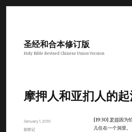
圣经和合本修订版
Holy Bible Revised Chinese Union Version
摩押人和亚扪人的起源 (G
[19:30]
罗得
因为
Author
Posted
January 1, 2010
on
儿住在一个洞里。
Categories
创世记