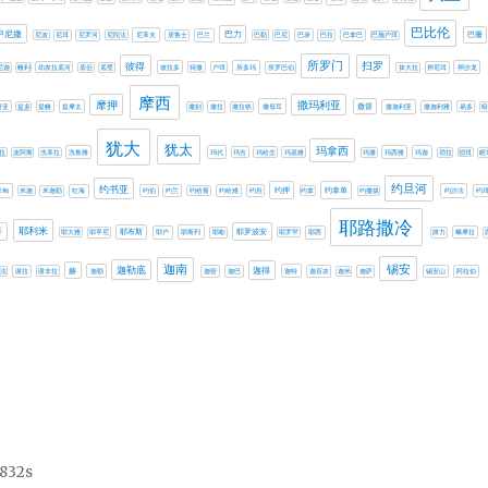
巴比伦
甲尼撒
巴力
巴珊
尼波
尼珥
尼罗河
尼陀法
尼革夫
居鲁士
巴兰
巴勒
巴尼
巴录
巴拉
巴拿巴
巴施户珥
所罗门
扫罗
彼得
尼迦
幔利
幼发拉底河
底但
底璧
彼拉多
得撒
户珥
所多玛
所罗巴伯
抹大拉
押尼珥
押沙龙
摩西
摩押
撒玛利亚
撒督
哥亚
提多
提幔
提摩太
撒刻
撒拉
撒拉铁
撒母耳
撒迦利亚
撒迦利雅
易多
暗
犹大
犹太
玛拿西
拉
波阿斯
洗革拉
洗鲁雅
玛代
玛吉
玛哈念
玛基雅
玛撒
玛西雅
玛迦
琐拉
琐珥
睚
约旦河
约书亚
约押
约拿单
米甸
米迦
米迦勒
红海
约伯
约兰
约哈斯
约哈难
约坦
约拿
约撒拔
约沙法
约
耶路撒冷
耶利米
哥
耶罗波安
耶大雅
耶孚尼
耶布斯
耶户
耶斯列
耶歇
耶罗罕
耶西
腓力
蛾摩拉
锡安
迦南
迦勒底
迦得
赫
法
谢拉
谢非拉
迦勒
迦密
迦巴
迦特
迦百农
迦米
迦萨
锡安山
阿拉伯
8832s