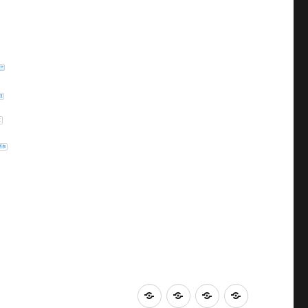
兰
珥
珥
西奈
Anna's
圣
The
The