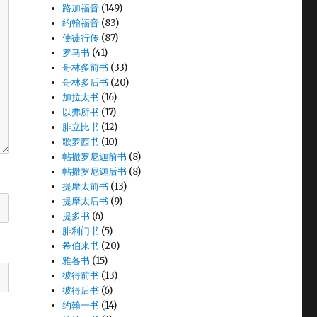
路加福音
(149)
约翰福音
(83)
使徒行传
(87)
罗马书
(41)
哥林多前书
(33)
哥林多后书
(20)
加拉太书
(16)
以弗所书
(17)
腓立比书
(12)
歌罗西书
(10)
帖撒罗尼迦前书
(8)
帖撒罗尼迦后书
(8)
提摩太前书
(13)
提摩太后书
(9)
提多书
(6)
腓利门书
(5)
希伯来书
(20)
雅各书
(15)
彼得前书
(13)
彼得后书
(6)
约翰一书
(14)