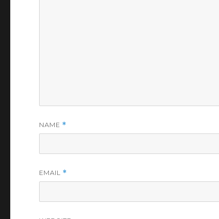
NAME
*
EMAIL
*