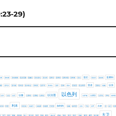
23-29)
亚扪
亚摩利
哈斯
亚哈谢
亚哈随鲁
亚多尼雅
亚嫩谷
亚实基伦
亚实突
亚希甘
亚希突
亚希米勒
亚希雅
亚当
亚拉巴
亚拿突
亚述
以东
利雅
亚玛力
亚玛谢
亚米忽
亚米拿达
亚细亚
亚罗珥
亚舍拉
亚萨
亚衲
亚设
亚该亚
亚达薛西
亚雅仑
他施
以色列
以法莲
以撒
以扫
以拉
以拦
以斯哈
以斯帖
以斯拉
以萨迦
以赛亚
以革伦
伊甸
伯利恒
利未
加利利
吕便
利乏音
利亚
利百加
别是巴
加低斯
加低斯．巴尼亚
加略
叙利亚
古实
可拉
吉甲
含
哈兰
哈
大卫
列．亚巴
基列．耶琳
基利提
基士
基大利
基尼
基抹
基拉
基比亚
基甸
基色
基达
基述
基遍
夏琐
夏甲
多比雅