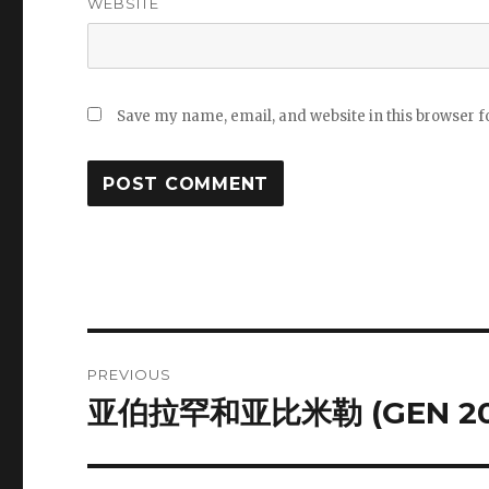
WEBSITE
Save my name, email, and website in this browser f
Post
PREVIOUS
navigation
亚伯拉罕和亚比米勒 (GEN 20:1
Previous
post: