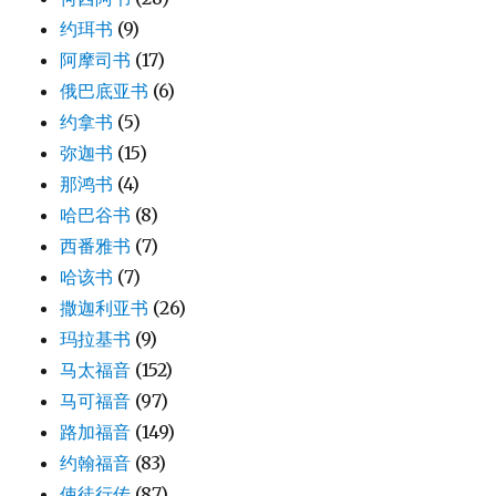
约珥书
(9)
阿摩司书
(17)
俄巴底亚书
(6)
约拿书
(5)
弥迦书
(15)
那鸿书
(4)
哈巴谷书
(8)
西番雅书
(7)
哈该书
(7)
撒迦利亚书
(26)
玛拉基书
(9)
马太福音
(152)
马可福音
(97)
路加福音
(149)
约翰福音
(83)
使徒行传
(87)