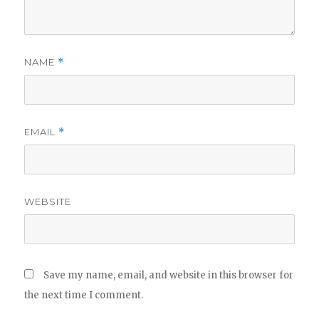
NAME
*
EMAIL
*
WEBSITE
Save my name, email, and website in this browser for
the next time I comment.