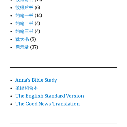
彼得后书
(6)
约翰一书
(14)
约翰二书
(4)
约翰三书
(4)
犹大书
(5)
启示录
(37)
Anna's Bible Study
圣经和合本
The English Standard Version
The Good News Translation