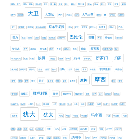
基比亚
基列．亚巴
基列．耶琳
基利提
基士
基大利
基尼
基抹
基拉
基甸
基色
基达
基述
基遍
夏琐
大卫
大卫城
大马士革
大河
嫩
夏甲
多比雅
大流士
大海
她玛
安得烈
安提阿
尼布甲尼撒
尼革夫
巴兰
尼八
尼利亚
尼尼微
尼布撒拉旦
尼波
尼珥
尼罗河
尼陀法
居鲁士
巴比伦
巴力
巴珊
希伯仑
巴勒
巴尼
巴录
巴拉
巴拿巴
巴施户珥
希伯
希伯伦
希西家
希伯来
希腊
希兰
希勒家
希实本
希幔
希律
希斯仑
希未
帖撒罗尼迦
幔利
所罗门
扫罗
彼得
所多玛
幼发拉底河
底但
底璧
彼拉多
得撒
户珥
所罗巴伯
拿弗他利
拉玛
拿撒勒
抹大拉
押尼珥
押沙龙
拉吉
拉巴
拉末
拉班
拉结
拿单
拿坦业
摩西
摩押
推罗
拿答
拿顺
拿鹤
挪亚
提哥亚
提多
提幔
提摩太
撒刻
撒拉
撒玛利亚
撒母耳
撒督
撒迦利亚
撒拉铁
撒迦利雅
易多
暗兰
暗利
末底改
橄榄山
欣嫩子谷
歌珊
比利洗
比拉
比拿雅
比珥
汲沦溪
沙仑
沙番
沙龙
法勒斯
波斯
波斯拉
波阿斯
洗革拉
犹大
犹太
玛拿西
洗鲁雅
玛代
玛吉
玛哈念
玛基雅
玛撒
玛西雅
玛迦
示剑
示玛雅
示罗
琐拉
琐珥
睚珥
矶法
示利米雅
示巴
示每
示法提雅
立拿
米书兰
米利巴
约书亚
米甸
米吉多
米拉利
米斯巴
米迦
米迦勒
红海
约伯
约兰
约哈斯
约哈难
约坦