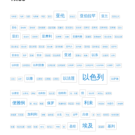
亚伦
亚伯拉罕
亚兰
乌利亚
乌薛
乌西
乌西雅
书亚
亚们
亚伯兰
亚历山大
亚哈
亚哈斯
亚哈谢
亚哈随鲁
亚多尼雅
亚嫩谷
亚实基伦
亚实突
亚希甘
亚希突
亚希米勒
亚希雅
亚当
亚扪
亚摩利
亚撒利雅
亚拉巴
亚拿突
亚摩斯
亚撒
亚撒黑
亚斯她录
亚比亚他
亚比以谢
亚玛力
亚比拿达
亚比筛
亚比米勒
亚比该
亚比雅
亚玛利雅
亚玛谢
亚米忽
亚米拿达
亚细亚
亚罗珥
亚述
以东
亚设
亚舍拉
亚萨
亚衲
亚该亚
亚达薛西
亚雅仑
他施
以他玛
以利
以利亚撒
以利亚
以利亚实
以利以谢
以利加拿
以利押
以利沙
以利沙玛
以实玛利
以弗所
以扫
以色列
以法莲
以撒
以萨迦
以拉
以拦
以斯哈
以斯帖
以斯拉
伯特利
但
以赛亚
伯利恒
以革伦
伊甸
伯大尼
伯．示麦
但以理
何烈山
何珥玛
利未
便雅悯
保罗
别是巴
便．哈达
俄斐
凯撒利亚
利乏音
利亚
利百加
加低斯
加利利
吕便
古实
吉甲
加低斯．巴尼亚
加略
叙利亚
可拉
含
哈兰
哈拿尼
哈拿尼雅
埃及
基列
圣经
哈曼
哈沙比雅
哈薛
哈难
哈马
哈马口
哥辖
噩
基低斯