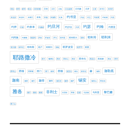
示剑
示玛雅
示罗
琐拉
琐珥
睚珥
矶法
示利米雅
示巴
示每
示法提雅
立拿
米书兰
米利巴
约书亚
米甸
米吉多
米拉利
米斯巴
米迦
米迦勒
红海
约伯
约兰
约哈斯
约哈难
约坦
约旦河
约瑟
约翰
约押
约拿单
约西亚
约沙法
约拿
约撒拔
约珥
耶利米
耶利哥
约阿施
耶何耶大
约雅敬
细基利
罗得
罗波安
罗马
耶书亚
耶利
耶罗波安
耶布斯
耶斯列
耶大雅
耶孚尼
耶户
耶歇
耶罗罕
耶西
耶路撒冷
西布伦
西底家
腓力
蛾摩拉
西奈
西奈山
西宏
西庇太
西拉
西珥
迦勒底
赫
西缅
西门
西顿
西珥山
西莱雅
西门．彼得
该亚法
谢拉
谢非拉
迦勒
迦南
锡安
迦得
迦密
迦巴
迦特
迦百农
迦米
迦萨
锡安山
阿拉伯
雅各
非利士
黎巴嫩
马利亚
雅斤
雅杂
雅谢
非尼哈
革顺
音麦
马其顿
黑门山