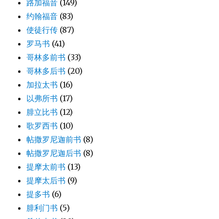
路加福音
(149)
约翰福音
(83)
使徒行传
(87)
罗马书
(41)
哥林多前书
(33)
哥林多后书
(20)
加拉太书
(16)
以弗所书
(17)
腓立比书
(12)
歌罗西书
(10)
帖撒罗尼迦前书
(8)
帖撒罗尼迦后书
(8)
提摩太前书
(13)
提摩太后书
(9)
提多书
(6)
腓利门书
(5)