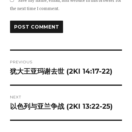
Save my name, email, and website in this browser for
the next time I comment.
Post
PREVIOUS
navigation
犹大王亚玛谢去世 (2KI 14:17-22)
Previous
post:
NEXT
以色列与亚兰争战 (2KI 13:22-25)
Next
post: