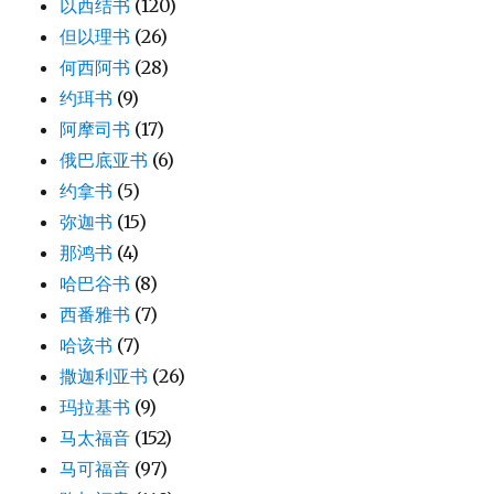
以西结书
(120)
但以理书
(26)
何西阿书
(28)
约珥书
(9)
阿摩司书
(17)
俄巴底亚书
(6)
约拿书
(5)
弥迦书
(15)
那鸿书
(4)
哈巴谷书
(8)
西番雅书
(7)
哈该书
(7)
撒迦利亚书
(26)
玛拉基书
(9)
马太福音
(152)
马可福音
(97)