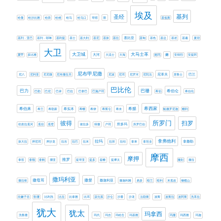
埃及
基列
圣经
哈曼
哈沙比雅
哈薛
哈难
哈马
哈马口
哥辖
噩
基低斯
基比亚
基列．亚巴
基列．耶琳
基利提
基士
基大利
基尼
基抹
基拉
基甸
基色
基达
基述
基遍
夏琐
大卫
大卫城
大马士革
大河
嫩
夏甲
多比雅
大流士
大海
她玛
安得烈
安提阿
尼布甲尼撒
尼革夫
巴兰
尼八
尼利亚
尼尼微
尼布撒拉旦
尼波
尼珥
尼罗河
尼陀法
居鲁士
巴比伦
巴力
巴珊
希伯仑
巴勒
巴尼
巴录
巴拉
巴拿巴
巴施户珥
希伯
希伯伦
希西家
希伯来
希腊
希兰
希勒家
希实本
希幔
希律
希斯仑
希未
帖撒罗尼迦
幔利
所罗门
扫罗
彼得
所多玛
幼发拉底河
底但
底璧
彼拉多
得撒
户珥
所罗巴伯
拿弗他利
拉玛
拿撒勒
抹大拉
押尼珥
押沙龙
拉吉
拉巴
拉末
拉班
拉结
拿单
拿坦业
摩西
摩押
推罗
拿答
拿顺
拿鹤
挪亚
提哥亚
提多
提幔
提摩太
撒刻
撒拉
撒玛利亚
撒母耳
撒督
撒迦利亚
撒拉铁
撒迦利雅
易多
暗兰
暗利
末底改
橄榄山
欣嫩子谷
歌珊
比利洗
比拉
比拿雅
比珥
汲沦溪
沙仑
沙番
沙龙
法勒斯
波斯
波斯拉
波阿斯
洗革拉
犹大
犹太
玛拿西
洗鲁雅
玛代
玛吉
玛哈念
玛基雅
玛撒
玛西雅
玛迦