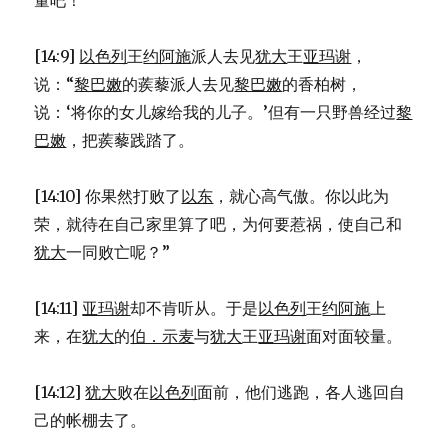
量吧！”
[14:9]
以色列
王
约阿施
派人去见
犹大
王
亚玛谢
，
说：“
黎巴嫩
的蒺藜派人去见
黎巴嫩
的香柏树，
说：‘将你的女儿嫁给我的儿子。’但有一只野兽经过
黎
巴嫩
，把蒺藜践踏了。
[14:10] 你果然打败了
以东
，就心高气傲。你以此为
荣，就待在自己家里算了吧，为何要惹祸，使自己和
犹大
一同败亡呢？”
[14:11]
亚玛谢
却不肯听从。于是
以色列
王
约阿施
上
来，在
犹大
的
伯．示麦
与
犹大
王
亚玛谢
面对面较量。
[14:12]
犹大
败在
以色列
面前，他们逃跑，各人逃回自
己的帐棚去了。