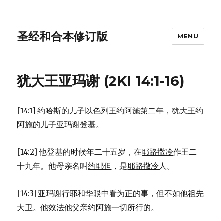
圣经和合本修订版
MENU
犹大王亚玛谢 (2KI 14:1-16)
[14:1]
约哈斯
的儿子
以色列
王
约阿施
第二年，
犹大
王
约
阿施
的儿子
亚玛谢
登基。
[14:2] 他登基的时候年二十五岁，在
耶路撒冷
作王二
十九年。他母亲名叫
约耶但
，是
耶路撒冷
人。
[14:3]
亚玛谢
行耶和华眼中看为正的事，但不如他祖先
大卫
。他效法他父亲
约阿施
一切所行的。