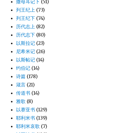
撒母耳记下
(51)
列王纪上
(73)
列王纪下
(74)
历代志上
(82)
历代志下
(80)
以斯拉记
(23)
尼希米记
(26)
以斯帖记
(14)
约伯记
(14)
诗篇
(178)
箴言
(21)
传道书
(14)
雅歌
(8)
以赛亚书
(129)
耶利米书
(139)
耶利米哀歌
(7)