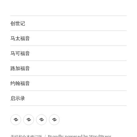
创世记
马太福音
马可福音
路加福音
约翰福音
启示录
Anna's
圣
The
The
Bible
经
English
Good
Study
和
Standard
News
圣经和合本修订版
Proudly powered by WordPress