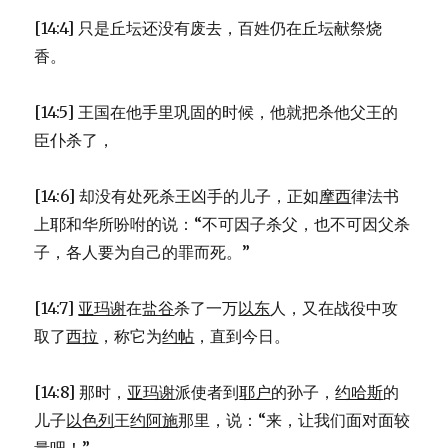
[14:4] 只是丘坛还没有废去，百姓仍在丘坛献祭烧
香。
[14:5] 王国在他手里巩固的时候，他就把杀他父王的
臣仆杀了，
[14:6] 却没有处死杀王凶手的儿子，正如
摩西
律法书
上耶和华所吩咐的说：“不可因子杀父，也不可因父杀
子，各人要为自己的罪而死。”
[14:7]
亚玛谢
在
盐谷
杀了一万
以东
人，又在战役中攻
取了
西拉
，称它为
约帖
，直到今日。
[14:8] 那时，
亚玛谢
派使者到
耶户
的孙子，
约哈斯
的
儿子
以色列
王
约阿施
那里，说：“来，让我们面对面较