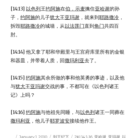
[14:13]
以色列
王
约阿施
在
伯．示麦
擒住
亚哈谢
的孙
子，
约阿施
的儿子
犹大
王
亚玛谢
，就来到
耶路撒冷
，
拆毁
耶路撒冷
的城墙，从
以法莲门
直到
角门
共四百
肘。
[14:14] 他又拿了耶和华殿里与王宫府库里所有的金银
和器皿，并带着人质，回
撒玛利亚
去了。
[14:15]
约阿施
其余所做的事和他英勇的事迹，以及他
与
犹大
王
亚玛谢
交战的事，不都写在《以色列诸王
记》上吗？
[14:16]
约阿施
与他祖先同睡，与
以色列
诸王一同葬在
撒玛利亚
，他儿子
耶罗波安
接续他作王。
Author
Posted
January 1, 2010
Categories
列王纪下
Tags
2KI 14:1-16
,
亚哈谢
,
亚玛谢
,
以