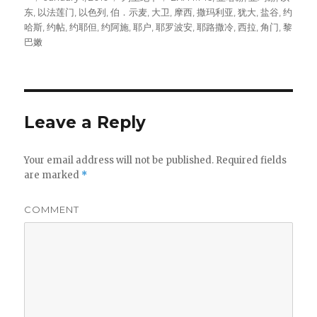
东
,
以法莲门
on
,
以色列
,
伯．示麦
,
大卫
,
摩西
,
撒玛利亚
,
犹大
,
盐谷
,
约
哈斯
,
约帖
,
约耶但
,
约阿施
,
耶户
,
耶罗波安
,
耶路撒冷
,
西拉
,
角门
,
黎
巴嫩
Leave a Reply
Your email address will not be published.
Required fields
are marked
*
COMMENT