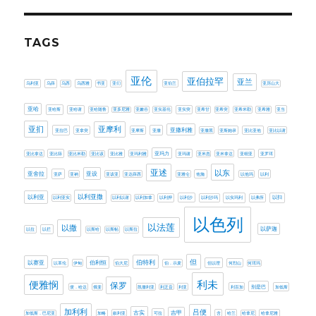
TAGS
亚伦
亚伯拉罕
亚兰
乌利亚
乌薛
乌西
乌西雅
书亚
亚们
亚伯兰
亚历山大
亚哈
亚哈斯
亚哈谢
亚哈随鲁
亚多尼雅
亚嫩谷
亚实基伦
亚实突
亚希甘
亚希突
亚希米勒
亚希雅
亚当
亚扪
亚摩利
亚撒利雅
亚拉巴
亚拿突
亚摩斯
亚撒
亚撒黑
亚斯她录
亚比亚他
亚比以谢
亚玛力
亚比拿达
亚比筛
亚比米勒
亚比该
亚比雅
亚玛利雅
亚玛谢
亚米忽
亚米拿达
亚细亚
亚罗珥
亚述
以东
亚设
亚舍拉
亚萨
亚衲
亚该亚
亚达薛西
亚雅仑
他施
以他玛
以利
以利亚撒
以利亚
以利亚实
以利以谢
以利加拿
以利押
以利沙
以利沙玛
以实玛利
以弗所
以扫
以色列
以法莲
以撒
以萨迦
以拉
以拦
以斯哈
以斯帖
以斯拉
伯特利
但
以赛亚
伯利恒
以革伦
伊甸
伯大尼
伯．示麦
但以理
何烈山
何珥玛
利未
便雅悯
保罗
别是巴
便．哈达
俄斐
凯撒利亚
利乏音
利亚
利百加
加低斯
加利利
吕便
古实
吉甲
加低斯．巴尼亚
加略
叙利亚
可拉
含
哈兰
哈拿尼
哈拿尼雅