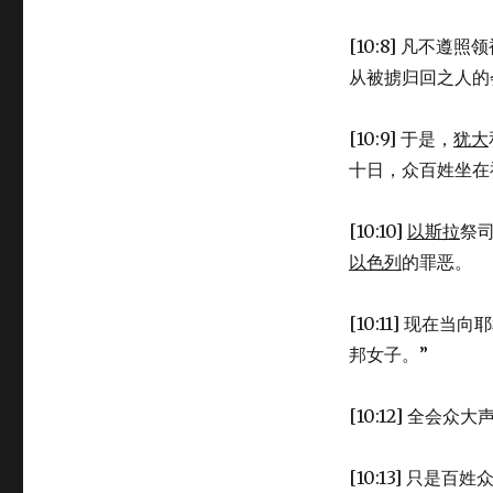
[10:8] 凡不
从被掳归回之人的
[10:9] 于是，
犹大
十日，众百姓坐在
[10:10]
以斯拉
祭
以色列
的罪恶。
[10:11] 现
邦女子。”
[10:12] 全
[10:13] 只