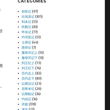
CATEGORIES
干
创世记
(97)
出埃及记
(105)
利未记
(53)
民数记
(81)
些
申命记
(77)
约书亚记
(53)
士师记
(44)
路得记
(7)
撒母耳记上
(55)
撒母耳记下
(51)
列王纪上
(73)
他
列王纪下
(74)
历代志上
(82)
历代志下
(80)
以斯拉记
(23)
，
尼希米记
(26)
以斯帖记
(14)
约伯记
(14)
诗篇
(178)
箴言
(21)