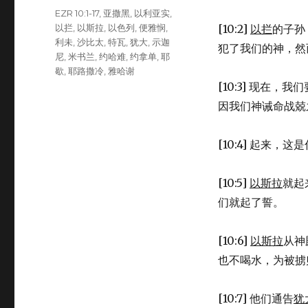
Tags
EZR 10:1-17
,
亚撒黑
,
以利亚实
,
以拦
,
以斯拉
,
以色列
,
便雅悯
,
[10:2]
以拦
的子孙
利未
,
沙比太
,
特瓦
,
犹大
,
示迦
犯了我们的神，然
尼
,
米书兰
,
约哈难
,
约拿单
,
耶
歇
,
耶路撒冷
,
雅哈谢
[10:3] 现在
因我们神诫命战兢
[10:4] 起来
[10:5]
以斯拉
就起
们就起了誓。
[10:6]
以斯拉
从神
也不喝水，为被掳
[10:7] 他们通告
犹