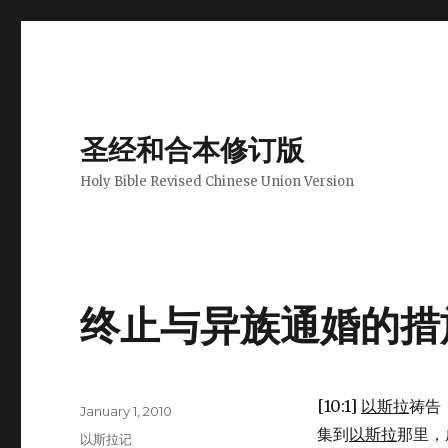
圣经和合本修订版
Holy Bible Revised Chinese Union Version
终止与异族通婚的措施 (E
[10:1]
以斯拉
祷告
Author
Posted
January 1, 2010
on
集到
以斯拉
那里，
Categories
以斯拉记