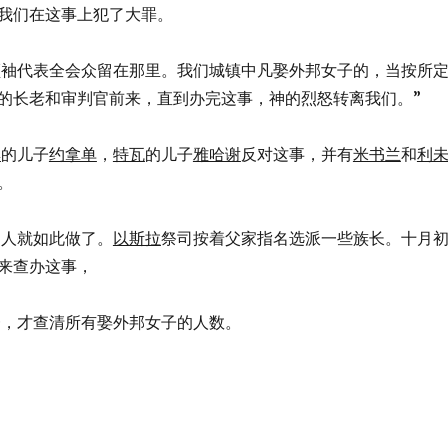
我们在这事上犯了大罪。
我们的领袖代表全会众留在那里。我们城镇中凡娶外邦女子的，当按所
的长老和审判官前来，直到办完这事，神的烈怒转离我们。”
黑
的儿子
约拿单
，
特瓦
的儿子
雅哈谢
反对这事，并有
米书兰
和
利
。
归回的人就如此做了。
以斯拉
祭司按着父家指名选派一些族长。十月
来查办这事，
正月初一，才查清所有娶外邦女子的人数。