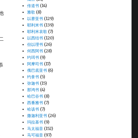
传道书
(14)
雅歌
(8)
他
以赛亚书
(129)
耶利米书
(139)
耶利米哀歌
(7)
以西结书
(120)
二
但以理书
(26)
何西阿书
(28)
约珥书
(9)
阿摩司书
(17)
添
俄巴底亚书
(6)
约拿书
(5)
弥迦书
(15)
那鸿书
(4)
哈巴谷书
(8)
西番雅书
(7)
哈该书
(7)
撒迦利亚书
(26)
玛拉基书
(9)
马太福音
(152)
天
马可福音
(97)