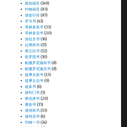
路加福音
(149)
约翰福音
(83)
使徒行传
(87)
定
罗马书
(41)
哥林多前书
(33)
哥林多后书
(20)
加拉太书
(16)
未
以弗所书
(17)
腓立比书
(12)
歌罗西书
(10)
帖撒罗尼迦前书
(8)
初
帖撒罗尼迦后书
(8)
提摩太前书
(13)
提摩太后书
(9)
提多书
(6)
腓利门书
(5)
希伯来书
(20)
雅各书
(15)
彼得前书
(13)
彼得后书
(6)
约翰一书
(14)