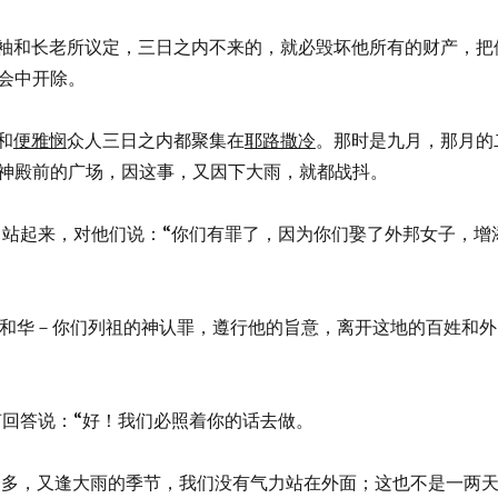
遵照领袖和长老所议定，三日之内不来的，就必毁坏他所有的财产，把
会中开除。
和
便雅悯
众人三日之内都聚集在
耶路撒冷
。那时是九月，那月的
神殿前的广场，因这事，又因下大雨，就都战抖。
司站起来，对他们说：“你们有罪了，因为你们娶了外邦女子，增
在当向耶和华－你们列祖的神认罪，遵行他的旨意，离开这地的百姓和外
会众大声回答说：“好！我们必照着你的话去做。
是百姓众多，又逢大雨的季节，我们没有气力站在外面；这也不是一两