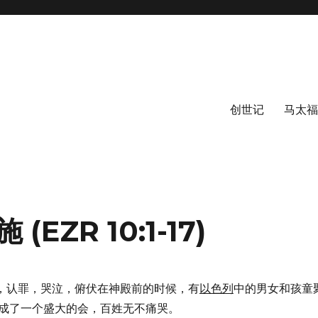
创世记
马太福
ZR 10:1-17)
，认罪，哭泣，俯伏在神殿前的时候，有
以色列
中的男女和孩童
成了一个盛大的会，百姓无不痛哭。