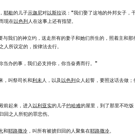
，
耶歇
的儿子
示迦尼
对
以斯拉
说：“我们娶了这地的外邦女子，
而现在
以色列
人在这事上还有指望。
，我们要与我们的神立约，送走所有的妻子和她们所生的，照着主和那
之人所议定的，按律法去行。
，这是你当办的事，我们必支持你，你当奋勇而行。”
来，叫祭司长和
利未
人，以及
以色列
众人起誓，要照这话去做；
殿前起来，进入
以利亚实
的儿子
约哈难
的屋里，到了那里不吃饭
归回之人所犯的罪悲伤。
大
和
耶路撒冷
，叫所有被掳归回的人聚集在
耶路撒冷
。