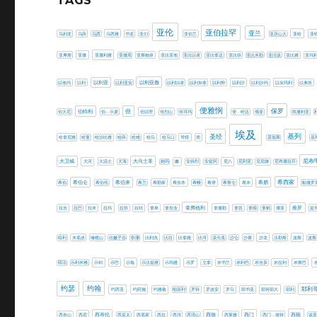
TAGS
亚伦
亚伯拉罕
亚兰
乌利亚
乌薛
乌西
乌西雅
书亚
亚们
亚伯兰
亚历山大
亚哈
亚
亚摩斯
亚撒
亚撒利雅
亚撒黑
亚斯她录
亚比亚他
亚比以谢
亚比拿达
亚比筛
亚比米勒
亚比该
亚比雅
亚玛
以利亚撒
以他玛
以利
以利亚
以利亚实
以利以谢
以利加拿
以利押
以利沙
以利沙玛
以实玛利
以弗所
便雅悯
保罗
但
伯特利
伯大尼
伯．示麦
但以理
何烈山
何珥玛
便．哈达
俄斐
凯撒利亚
埃及
圣经
基列
哈拿尼雅
哈曼
哈沙比雅
哈薛
哈难
哈马
哈马口
哥辖
噩
基低斯
基
尼布
大卫城
大马士革
大河
大流士
大海
她玛
嫩
安得烈
安提阿
尼八
尼利亚
尼尼微
尼布撒拉旦
希伯仑
希伯来
希腊
希西家
希伯
希伯伦
希兰
希勒家
希实本
希幔
希律
希斯仑
希未
帖撒罗
拿弗他利
推罗
拉吉
拉巴
拉末
拉玛
拉班
拉结
拿单
拿坦业
拿撒勒
拿答
拿顺
拿鹤
挪亚
提
暗利
末底改
橄榄山
欣嫩子谷
歌珊
比利洗
比拉
比拿雅
比珥
汲沦溪
沙仑
沙番
沙龙
法勒斯
波斯
波斯
矶法
示利米雅
示剑
示巴
示每
示法提雅
示玛雅
示罗
立拿
米书兰
米利巴
米吉多
米拉利
米斯巴
约瑟
约翰
耶利
约西亚
约阿施
约雅敬
细基利
罗得
罗波安
罗马
耶书亚
耶何耶大
耶利
西缅
西顿
西奈山
西宏
西布伦
西庇太
西底家
西拉
西珥
西珥山
西莱雅
西门
西门．彼得
该亚