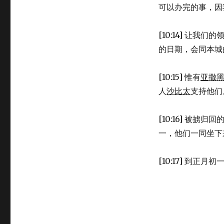
可以办完的事，因
[10:14] 让
的日期，会同本城
[10:15] 惟有
亚撒
人
沙比太
支持他们
[10:16] 被掳
一，他们一同坐下
[10:17] 到