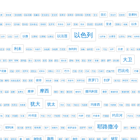
亚扪
亚摩利
哈斯
亚哈谢
亚哈随鲁
亚多尼雅
亚嫩谷
亚实基伦
亚实突
亚希甘
亚希突
亚希米勒
亚希雅
亚当
亚拉巴
亚拿突
亚述
以东
利雅
亚玛力
亚玛谢
亚米忽
亚米拿达
亚细亚
亚罗珥
亚舍拉
亚萨
亚衲
亚设
亚该亚
亚达薛西
亚雅仑
他施
以色列
以法莲
以撒
以扫
以拉
以拦
以斯哈
以斯帖
以斯拉
以萨迦
以赛亚
以革伦
伊甸
伯利恒
利未
加利利
吕便
利乏音
利亚
利百加
别是巴
加低斯
加低斯．巴尼亚
加略
叙利亚
古实
可拉
吉甲
含
哈兰
哈
大卫
列．亚巴
基列．耶琳
基利提
基士
基大利
基尼
基抹
基拉
基比亚
基甸
基色
基达
基述
基遍
夏琐
夏甲
多比雅
巴比伦
甲尼撒
巴力
巴珊
尼波
尼珥
尼罗河
尼陀法
尼革夫
居鲁士
巴兰
巴勒
巴尼
巴录
巴拉
巴拿巴
巴施户珥
所罗门
扫罗
彼得
尼迦
幔利
幼发拉底河
底但
底璧
彼拉多
得撒
户珥
所多玛
所罗巴伯
抹大拉
押尼珥
押沙龙
摩西
摩押
撒玛利亚
撒督
哥亚
提多
提幔
提摩太
撒刻
撒拉
撒拉铁
撒母耳
撒迦利亚
撒迦利雅
易多
暗
犹大
犹太
玛拿西
拉
波阿斯
洗革拉
洗鲁雅
玛代
玛吉
玛哈念
玛基雅
玛撒
玛西雅
玛迦
琐拉
琐珥
睚
约旦河
约书亚
约押
约拿单
米甸
米迦
米迦勒
红海
约伯
约兰
约哈斯
约哈难
约坦
约拿
约撒拔
约沙法
约
耶路撒冷
耶利米
哥
耶罗波安
耶大雅
耶孚尼
耶布斯
耶户
耶斯列
耶歇
耶罗罕
耶西
腓力
蛾摩拉
锡安
迦南
迦勒底
迦得
赫
法
谢拉
谢非拉
迦勒
迦密
迦巴
迦特
迦百农
迦米
迦萨
锡安山
阿拉伯