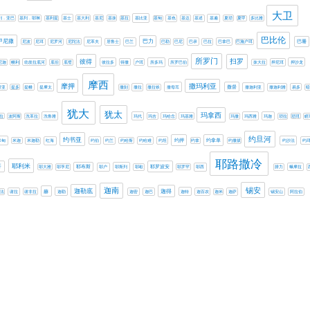
大卫
列．亚巴
基列．耶琳
基利提
基士
基大利
基尼
基抹
基拉
基比亚
基甸
基色
基达
基述
基遍
夏琐
夏甲
多比雅
巴比伦
甲尼撒
巴力
巴珊
尼波
尼珥
尼罗河
尼陀法
尼革夫
居鲁士
巴兰
巴勒
巴尼
巴录
巴拉
巴拿巴
巴施户珥
所罗门
扫罗
彼得
尼迦
幔利
幼发拉底河
底但
底璧
彼拉多
得撒
户珥
所多玛
所罗巴伯
抹大拉
押尼珥
押沙龙
摩西
摩押
撒玛利亚
撒督
哥亚
提多
提幔
提摩太
撒刻
撒拉
撒拉铁
撒母耳
撒迦利亚
撒迦利雅
易多
暗
犹大
犹太
玛拿西
拉
波阿斯
洗革拉
洗鲁雅
玛代
玛吉
玛哈念
玛基雅
玛撒
玛西雅
玛迦
琐拉
琐珥
睚
约旦河
约书亚
约押
约拿单
米甸
米迦
米迦勒
红海
约伯
约兰
约哈斯
约哈难
约坦
约拿
约撒拔
约沙法
约
耶路撒冷
耶利米
哥
耶罗波安
耶大雅
耶孚尼
耶布斯
耶户
耶斯列
耶歇
耶罗罕
耶西
腓力
蛾摩拉
锡安
迦南
迦勒底
迦得
赫
法
谢拉
谢非拉
迦勒
迦密
迦巴
迦特
迦百农
迦米
迦萨
锡安山
阿拉伯