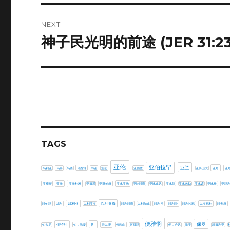
NEXT
神子民光明的前途 (JER 31:23
Next
post:
TAGS
亚伦
亚伯拉罕
亚兰
乌利亚
乌薛
乌西
乌西雅
书亚
亚们
亚伯兰
亚历山大
亚哈
亚
亚摩斯
亚撒
亚撒利雅
亚撒黑
亚斯她录
亚比亚他
亚比以谢
亚比拿达
亚比筛
亚比米勒
亚比该
亚比雅
亚玛
以利亚撒
以他玛
以利
以利亚
以利亚实
以利以谢
以利加拿
以利押
以利沙
以利沙玛
以实玛利
以弗所
便雅悯
保罗
但
伯特利
伯大尼
伯．示麦
但以理
何烈山
何珥玛
便．哈达
俄斐
凯撒利亚