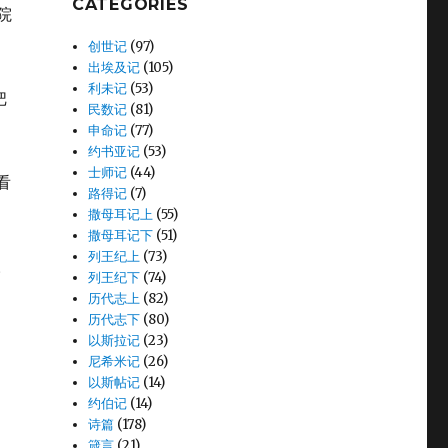
CATEGORIES
院
创世记
(97)
出埃及记
(105)
利未记
(53)
把
民数记
(81)
申命记
(77)
约书亚记
(53)
士师记
(44)
看
路得记
(7)
撒母耳记上
(55)
撒母耳记下
(51)
列王纪上
(73)
。
列王纪下
(74)
历代志上
(82)
历代志下
(80)
以斯拉记
(23)
尼希米记
(26)
以斯帖记
(14)
约伯记
(14)
诗篇
(178)
箴言
(21)