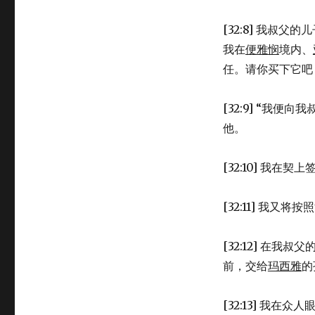
[32:8] 我叔父的
我在
便雅悯
境内、
任。请你买下它吧
[32:9] “我便向
他。
[32:10] 我
[32:11] 我
[32:12] 在我叔
前，交给
玛西雅
的
[32:13] 我在众