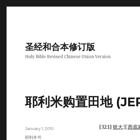
圣经和合本修订版
Holy Bible Revised Chinese Union Version
耶利米购置田地 (JER 3
[32:1]
犹大
王
西底
Author
Posted
January 1, 2010
on
Categories
耶利米书