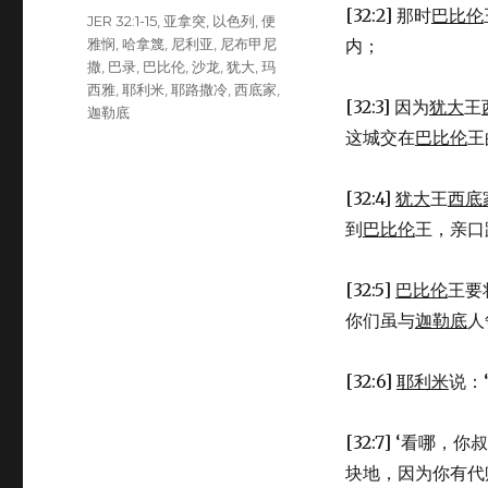
[32:2] 那时
巴比伦
Tags
JER 32:1-15
,
亚拿突
,
以色列
,
便
雅悯
,
哈拿篾
,
尼利亚
,
尼布甲尼
内；
撒
,
巴录
,
巴比伦
,
沙龙
,
犹大
,
玛
西雅
,
耶利米
,
耶路撒冷
,
西底家
,
[32:3] 因为
犹大
王
迦勒底
这城交在
巴比伦
王
[32:4]
犹大
王
西底
到
巴比伦
王，亲口
[32:5]
巴比伦
王要
你们虽与
迦勒底
人
[32:6]
耶利米
说：
[32:7] ‘看哪，你
块地，因为你有代