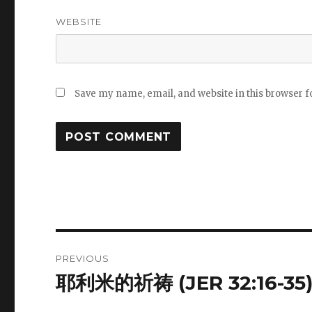
WEBSITE
Save my name, email, and website in this browser f
Post
PREVIOUS
navigation
耶利米的祈祷 (JER 32:16-35
Previous
post: