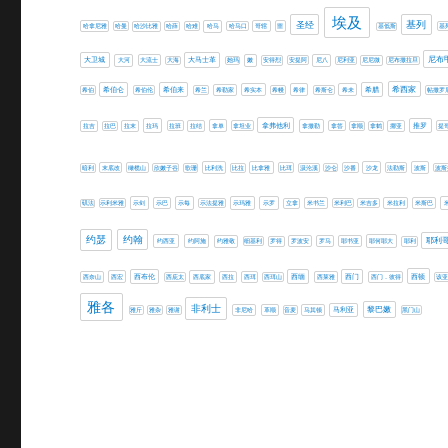
埃及
圣经
基列
哈拿尼雅
哈曼
哈沙比雅
哈薛
哈难
哈马
哈马口
哥辖
噩
基低斯
基
尼布
大卫城
大马士革
大河
大流士
大海
她玛
嫩
安得烈
安提阿
尼八
尼利亚
尼尼微
尼布撒拉旦
希伯仑
希伯来
希腊
希西家
希伯
希伯伦
希兰
希勒家
希实本
希幔
希律
希斯仑
希未
帖撒罗
拿弗他利
推罗
拉吉
拉巴
拉末
拉玛
拉班
拉结
拿单
拿坦业
拿撒勒
拿答
拿顺
拿鹤
挪亚
提
暗利
末底改
橄榄山
欣嫩子谷
歌珊
比利洗
比拉
比拿雅
比珥
汲沦溪
沙仑
沙番
沙龙
法勒斯
波斯
波斯
矶法
示利米雅
示剑
示巴
示每
示法提雅
示玛雅
示罗
立拿
米书兰
米利巴
米吉多
米拉利
米斯巴
约瑟
约翰
耶利
约西亚
约阿施
约雅敬
细基利
罗得
罗波安
罗马
耶书亚
耶何耶大
耶利
西缅
西顿
西奈山
西宏
西布伦
西庇太
西底家
西拉
西珥
西珥山
西莱雅
西门
西门．彼得
该亚
雅各
非利士
黎巴嫩
雅斤
雅杂
雅谢
非尼哈
革顺
音麦
马其顿
马利亚
黑门山