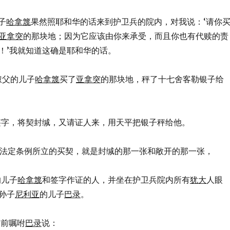
儿子
哈拿篾
果然照耶和华的话来到护卫兵的院内，对我说：‘请你
亚拿突
的那块地；因为它应该由你来承受，而且你也有代赎的责
！’我就知道这确是耶和华的话。
我叔父的儿子
哈拿篾
买了
亚拿突
的那块地，秤了十七舍客勒银子给
在契上签字，将契封缄，又请证人来，用天平把银子秤给他。
又将按照法定条例所立的买契，就是封缄的那一张和敞开的那一张，
父的儿子
哈拿篾
和签字作证的人，并坐在护卫兵院内所有
犹大
人眼
孙子
尼利亚
的儿子
巴录
。
人眼前嘱咐
巴录
说：