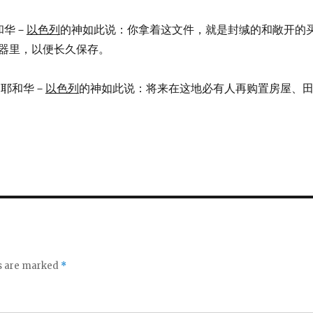
耶和华－
以色列
的神如此说：你拿着这文件，就是封缄的和敞开的
器里，以便长久保存。
军之耶和华－
以色列
的神如此说：将来在这地必有人再购置房屋、
ds are marked
*