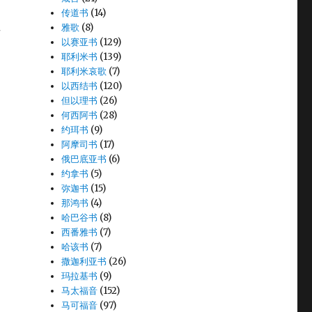
传道书
(14)
雅歌
(8)
买
以赛亚书
(129)
耶利米书
(139)
耶利米哀歌
(7)
以西结书
(120)
但以理书
(26)
何西阿书
(28)
约珥书
(9)
阿摩司书
(17)
俄巴底亚书
(6)
约拿书
(5)
弥迦书
(15)
那鸿书
(4)
哈巴谷书
(8)
西番雅书
(7)
哈该书
(7)
撒迦利亚书
(26)
玛拉基书
(9)
马太福音
(152)
马可福音
(97)