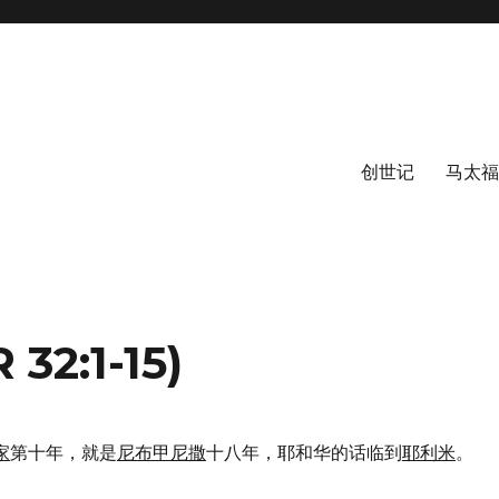
创世记
马太福
2:1-15)
家
第十年，就是
尼布甲尼撒
十八年，耶和华的话临到
耶利米
。