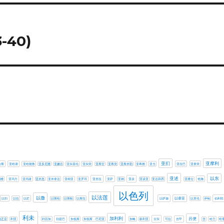
-40)
亚扪
亚摩利
哈斯
亚哈谢
亚哈随鲁
亚多尼雅
亚嫩谷
亚实基伦
亚实突
亚希甘
亚希突
亚希米勒
亚希雅
亚当
亚拉巴
亚拿突
亚述
以东
利雅
亚玛力
亚玛谢
亚米忽
亚米拿达
亚细亚
亚罗珥
亚舍拉
亚萨
亚衲
亚设
亚该亚
亚达薛西
亚雅仑
他施
以色列
以法莲
以撒
以扫
以拉
以拦
以斯哈
以斯帖
以斯拉
以萨迦
以赛亚
以革伦
伊甸
伯利恒
利未
加利利
吕便
利乏音
利亚
利百加
别是巴
加低斯
加低斯．巴尼亚
加略
叙利亚
古实
可拉
吉甲
含
哈兰
哈