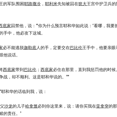
王的军队围困
耶路撒冷
，
耶利米
先知被囚在
犹大
王宫中护卫兵的
西底家
囚禁他，说：“你为什么预言耶和华如此说：‘看哪，我要
的手中，他必攻下这城。
家
必不能逃脱
迦勒底
人的手，定要交在
巴比伦
王手中，他要亲眼
跟他说话。
将
西底家
带到
巴比伦
；
西底家
必住在那里，直到我惩罚他的时候
争战，却不顺利。这是耶和华说的。’”
“耶和华的话临到我，说：
叔父
沙龙
的儿子
哈拿篾
必到你这里来，说：请你买我在
亚拿突
的那
赎的责任。’