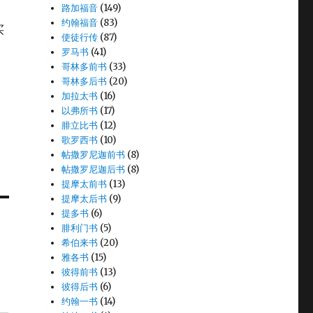
路加福音
(149)
约翰福音
(83)
买
使徒行传
(87)
罗马书
(41)
哥林多前书
(33)
哥林多后书
(20)
田
加拉太书
(16)
以弗所书
(17)
腓立比书
(12)
歌罗西书
(10)
帖撒罗尼迦前书
(8)
帖撒罗尼迦后书
(8)
提摩太前书
(13)
提摩太后书
(9)
提多书
(6)
腓利门书
(5)
希伯来书
(20)
雅各书
(15)
彼得前书
(13)
彼得后书
(6)
约翰一书
(14)