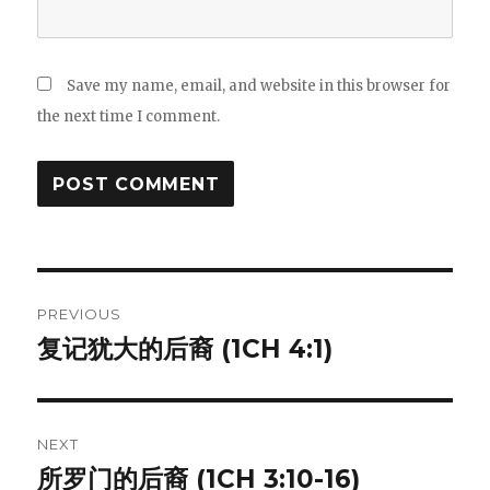
Save my name, email, and website in this browser for
the next time I comment.
Post
PREVIOUS
navigation
复记犹大的后裔 (1CH 4:1)
Previous
post:
NEXT
所罗门的后裔 (1CH 3:10-16)
Next