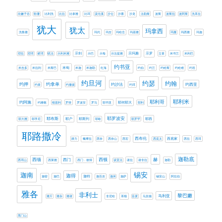
欣嫩子谷
歌珊
比利洗
比拉
比拿雅
比珥
汲沦溪
沙仑
沙番
沙龙
法勒斯
波斯
波斯拉
波阿斯
洗革拉
犹大
犹太
玛拿西
洗鲁雅
玛代
玛吉
玛哈念
玛基雅
玛撒
玛西雅
玛迦
示剑
示玛雅
示罗
琐拉
琐珥
睚珥
矶法
示利米雅
示巴
示每
示法提雅
立拿
米书兰
米利巴
约书亚
米甸
米吉多
米拉利
米斯巴
米迦
米迦勒
红海
约伯
约兰
约哈斯
约哈难
约坦
约旦河
约瑟
约翰
约押
约拿单
约西亚
约沙法
约拿
约撒拔
约珥
耶利米
耶利哥
约阿施
耶何耶大
约雅敬
细基利
罗得
罗波安
罗马
耶书亚
耶利
耶罗波安
耶布斯
耶斯列
耶大雅
耶孚尼
耶户
耶歇
耶罗罕
耶西
耶路撒冷
西布伦
西底家
腓力
蛾摩拉
西奈
西奈山
西宏
西庇太
西拉
西珥
迦勒底
赫
西缅
西门
西顿
西珥山
西莱雅
西门．彼得
该亚法
谢拉
谢非拉
迦勒
迦南
锡安
迦得
迦密
迦巴
迦特
迦百农
迦米
迦萨
锡安山
阿拉伯
雅各
非利士
黎巴嫩
马利亚
雅斤
雅杂
雅谢
非尼哈
革顺
音麦
马其顿
黑门山