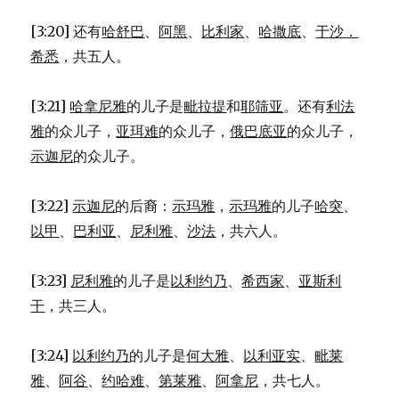
[3:20] 还有
哈舒巴
、
阿黑
、
比利家
、
哈撒底
、
于沙．
希悉
，共五人。
[3:21]
哈拿尼雅
的儿子是
毗拉提
和
耶筛亚
。还有
利法
雅
的众儿子，
亚珥难
的众儿子，
俄巴底亚
的众儿子，
示迦尼
的众儿子。
[3:22]
示迦尼
的后裔：
示玛雅
，
示玛雅
的儿子
哈突
、
以甲
、
巴利亚
、
尼利雅
、
沙法
，共六人。
[3:23]
尼利雅
的儿子是
以利约乃
、
希西家
、
亚斯利
干
，共三人。
[3:24]
以利约乃
的儿子是
何大雅
、
以利亚实
、
毗莱
雅
、
阿谷
、
约哈难
、
第莱雅
、
阿拿尼
，共七人。