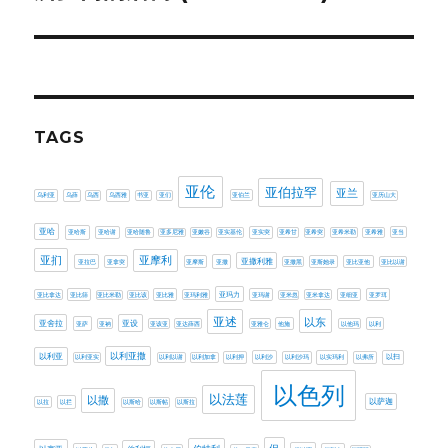
post:
TAGS
亚伦
亚伯拉罕
亚兰
乌利亚
乌薛
乌西
乌西雅
书亚
亚们
亚伯兰
亚历山大
亚哈
亚哈斯
亚哈谢
亚哈随鲁
亚多尼雅
亚嫩谷
亚实基伦
亚实突
亚希甘
亚希突
亚希米勒
亚希雅
亚当
亚扪
亚摩利
亚撒利雅
亚拉巴
亚拿突
亚摩斯
亚撒
亚撒黑
亚斯她录
亚比亚他
亚比以谢
亚玛力
亚比拿达
亚比筛
亚比米勒
亚比该
亚比雅
亚玛利雅
亚玛谢
亚米忽
亚米拿达
亚细亚
亚罗珥
亚述
以东
亚设
亚舍拉
亚萨
亚衲
亚该亚
亚达薛西
亚雅仑
他施
以他玛
以利
以利亚撒
以利亚
以利亚实
以利以谢
以利加拿
以利押
以利沙
以利沙玛
以实玛利
以弗所
以扫
以色列
以法莲
以撒
以萨迦
以拉
以拦
以斯哈
以斯帖
以斯拉