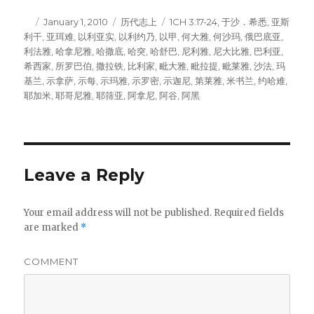
Author
Posted
January 1, 2010
Categories
历代志上
Tags
1CH 3:17-24
,
于沙．希悉
,
亚斯
利干
,
on
亚珥难
,
以利亚实
,
以利约乃
,
以甲
,
何大雅
,
何沙玛
,
俄巴底亚
,
利法雅
,
哈拿尼雅
,
哈撒底
,
哈突
,
哈舒巴
,
尼利雅
,
尼大比雅
,
巴利亚
,
希西家
,
所罗巴伯
,
撒拉铁
,
比利家
,
毗大雅
,
毗拉提
,
毗莱雅
,
沙法
,
玛
基兰
,
示拿萨
,
示每
,
示玛雅
,
示罗密
,
示迦尼
,
第莱雅
,
米书兰
,
约哈难
,
耶加米
,
耶哥尼雅
,
耶筛亚
,
阿拿尼
,
阿谷
,
阿黑
Leave a Reply
Your email address will not be published.
Required fields
are marked
*
COMMENT