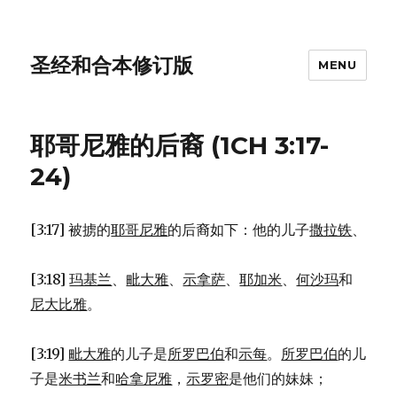
圣经和合本修订版
MENU
耶哥尼雅的后裔 (1CH 3:17-
24)
[3:17] 被掳的
耶哥尼雅
的后裔如下：他的儿子
撒拉铁
、
[3:18]
玛基兰
、
毗大雅
、
示拿萨
、
耶加米
、
何沙玛
和
尼大比雅
。
[3:19]
毗大雅
的儿子是
所罗巴伯
和
示每
。
所罗巴伯
的儿
子是
米书兰
和
哈拿尼雅
，
示罗密
是他们的妹妹；