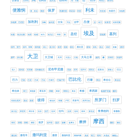
伯特利
但
以赛亚
伯利恒
以革伦
伊甸
伯大尼
伯．示麦
但以理
何烈山
何珥玛
利未
便雅悯
保罗
别是巴
便．哈达
俄斐
凯撒利亚
利乏音
利亚
利百加
加低斯
加利利
吕便
古实
吉甲
加低斯．巴尼亚
加略
叙利亚
可拉
含
哈兰
哈拿尼
哈拿尼雅
埃及
基列
圣经
哈曼
哈沙比雅
哈薛
哈难
哈马
哈马口
哥辖
噩
基低斯
基比亚
基列．亚巴
基列．耶琳
基利提
基士
基大利
基尼
基抹
基拉
基甸
基色
基达
基述
基遍
夏琐
大卫
大卫城
大马士革
大河
嫩
夏甲
多比雅
大流士
大海
她玛
安得烈
安提阿
尼布甲尼撒
尼革夫
巴兰
尼八
尼利亚
尼尼微
尼布撒拉旦
尼波
尼珥
尼罗河
尼陀法
居鲁士
巴比伦
巴力
巴珊
希伯仑
巴勒
巴尼
巴录
巴拉
巴拿巴
巴施户珥
希伯
希伯伦
希西家
希伯来
希腊
希兰
希勒家
希实本
希幔
希律
希斯仑
希未
帖撒罗尼迦
幔利
所罗门
扫罗
彼得
所多玛
幼发拉底河
底但
底璧
彼拉多
得撒
户珥
所罗巴伯
拿弗他利
拉玛
拿撒勒
抹大拉
押尼珥
押沙龙
拉吉
拉巴
拉末
拉班
拉结
拿单
拿坦业
摩西
摩押
推罗
拿答
拿顺
拿鹤
挪亚
提哥亚
提多
提幔
提摩太
撒刻
撒拉
撒玛利亚
撒母耳
撒督
撒迦利亚
撒拉铁
撒迦利雅
易多
暗兰
暗利
末底改
橄榄山