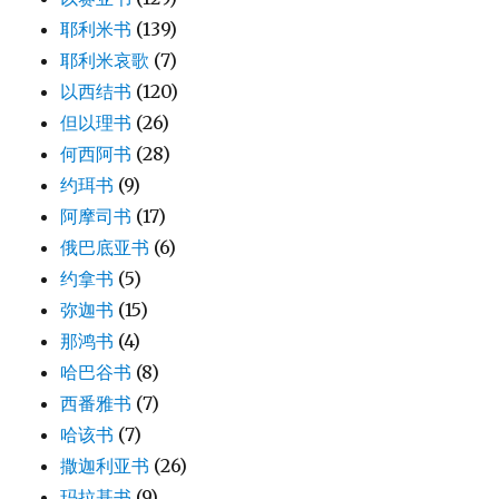
耶利米书
(139)
耶利米哀歌
(7)
以西结书
(120)
但以理书
(26)
何西阿书
(28)
约珥书
(9)
阿摩司书
(17)
俄巴底亚书
(6)
约拿书
(5)
弥迦书
(15)
那鸿书
(4)
哈巴谷书
(8)
西番雅书
(7)
哈该书
(7)
撒迦利亚书
(26)
玛拉基书
(9)