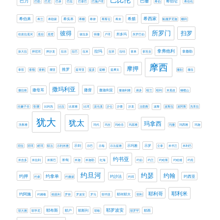
巴力
巴珊
希伯仑
巴勒
巴尼
巴录
巴拉
巴拿巴
巴施户珥
希伯
希伯伦
希西家
希伯来
希腊
希兰
希勒家
希实本
希幔
希律
希斯仑
希未
帖撒罗尼迦
幔利
所罗门
扫罗
彼得
所多玛
幼发拉底河
底但
底璧
彼拉多
得撒
户珥
所罗巴伯
拿弗他利
拉玛
拿撒勒
抹大拉
押尼珥
押沙龙
拉吉
拉巴
拉末
拉班
拉结
拿单
拿坦业
摩西
摩押
推罗
拿答
拿顺
拿鹤
挪亚
提哥亚
提多
提幔
提摩太
撒刻
撒拉
撒玛利亚
撒母耳
撒督
撒迦利亚
撒拉铁
撒迦利雅
易多
暗兰
暗利
末底改
橄榄山
欣嫩子谷
歌珊
比利洗
比拉
比拿雅
比珥
汲沦溪
沙仑
沙番
沙龙
法勒斯
波斯
波斯拉
波阿斯
洗革拉
犹大
犹太
玛拿西
洗鲁雅
玛代
玛吉
玛哈念
玛基雅
玛撒
玛西雅
玛迦
示剑
示玛雅
示罗
琐拉
琐珥
睚珥
矶法
示利米雅
示巴
示每
示法提雅
立拿
米书兰
米利巴
约书亚
米甸
米吉多
米拉利
米斯巴
米迦
米迦勒
红海
约伯
约兰
约哈斯
约哈难
约坦
约旦河
约瑟
约翰
约押
约拿单
约西亚
约沙法
约拿
约撒拔
约珥
耶利米
耶利哥
约阿施
耶何耶大
约雅敬
细基利
罗得
罗波安
罗马
耶书亚
耶利
耶罗波安
耶布斯
耶斯列
耶大雅
耶孚尼
耶户
耶歇
耶罗罕
耶西