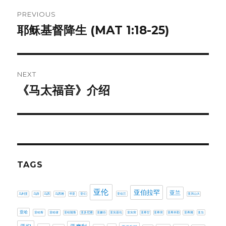
Post
PREVIOUS
navigation
耶稣基督降生 (MAT 1:18-25)
Previous
post:
NEXT
《马太福音》介绍
Next
post:
TAGS
亚伦
亚伯拉罕
亚兰
乌利亚
乌薛
乌西
乌西雅
书亚
亚们
亚伯兰
亚历山大
亚哈
亚哈斯
亚哈谢
亚哈随鲁
亚多尼雅
亚嫩谷
亚实基伦
亚实突
亚希甘
亚希突
亚希米勒
亚希雅
亚当