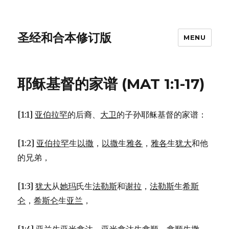
圣经和合本修订版
MENU
耶稣基督的家谱 (MAT 1:1-17)
[1:1]
亚伯拉罕
的后裔、
大卫
的子孙耶稣基督的家谱：
[1:2]
亚伯拉罕
生
以撒
，
以撒
生
雅各
，
雅各
生
犹大
和他
的兄弟，
[1:3]
犹大
从
她玛
氏生
法勒斯
和
谢拉
，
法勒斯
生
希斯
仑
，
希斯仑
生
亚兰
，