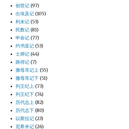
创世记
(97)
出埃及记
(105)
利未记
(53)
民数记
(81)
申命记
(77)
约书亚记
(53)
士师记
(44)
路得记
(7)
撒母耳记上
(55)
撒母耳记下
(51)
列王纪上
(73)
列王纪下
(74)
历代志上
(82)
历代志下
(80)
以斯拉记
(23)
尼希米记
(26)