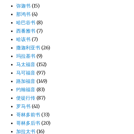
弥迦书
(15)
那鸿书
(4)
哈巴谷书
(8)
西番雅书
(7)
哈该书
(7)
撒迦利亚书
(26)
玛拉基书
(9)
马太福音
(152)
马可福音
(97)
路加福音
(149)
约翰福音
(83)
使徒行传
(87)
罗马书
(41)
哥林多前书
(33)
哥林多后书
(20)
加拉太书
(16)