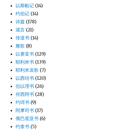
以斯帖记
(14)
约伯记
(14)
诗篇
(178)
箴言
(21)
传道书
(14)
雅歌
(8)
以赛亚书
(129)
耶利米书
(139)
耶利米哀歌
(7)
以西结书
(120)
但以理书
(26)
何西阿书
(28)
约珥书
(9)
阿摩司书
(17)
俄巴底亚书
(6)
约拿书
(5)