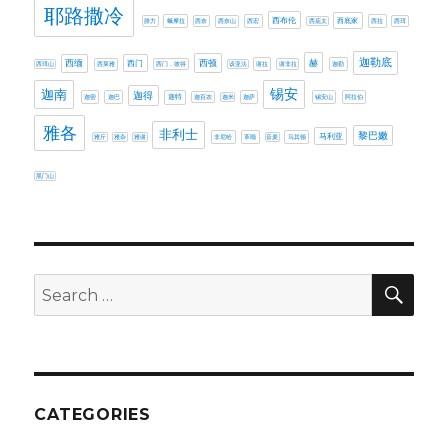
耶路撒冷
西布伦
西底家
腓力
蛾摩拉
西奈
西奈山
西宏
西庇太
西拉
西珥
迦勒底
赫
西缅
西门
西顿
西珥山
西莱雅
西门．彼得
该亚法
谢拉
谢非拉
迦勒
迦南
锡安
迦得
迦密
迦巴
迦特
迦百农
迦米
迦萨
锡安山
阿拉伯
雅各
非利士
黎巴嫩
马利亚
雅斤
雅杂
雅谢
非尼哈
革顺
音麦
马其顿
黑门山
SE
Search
for:
CATEGORIES