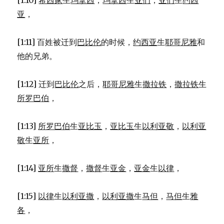
[1:10]
希西家
生
玛拿西
，
玛拿西
生
亚们
，
亚们
生
约西
亚
，
[1:11] 百姓被迁到
巴比伦
的时候，
约西亚
生
耶哥尼雅
和
他的兄弟。
[1:12] 迁到
巴比伦
之后，
耶哥尼雅
生
撒拉铁
，
撒拉铁
生
所罗巴伯
，
[1:13]
所罗巴伯
生
亚比玉
，
亚比玉
生
以利亚敬
，
以利亚
敬
生
亚所
，
[1:14]
亚所
生
撒督
，
撒督
生
亚金
，
亚金
生
以律
，
[1:15]
以律
生
以利亚撒
，
以利亚撒
生
马但
，
马但
生
雅
各
，