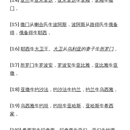
[1:4]
亚兰
生
亚米拿达
，
亚米拿达
生
拿顺
，
拿顺
生
撒
门
，
[1:5]
撒门
从
喇合
氏生
波阿斯
，
波阿斯
从
路得
氏生
俄备
得
，
俄备得
生
耶西
，
[1:6]
耶西
生
大卫
王。
大卫
从
乌利亚
的妻子生
所罗门
，
[1:7]
所罗门
生
罗波安
，
罗波安
生
亚比雅
，
亚比雅
生
亚
撒
，
[1:8]
亚撒
生
约沙法
，
约沙法
生
约兰
，
约兰
生
乌西雅
，
[1:9]
乌西雅
生
约坦
，
约坦
生
亚哈斯
，
亚哈斯
生
希西
家
，