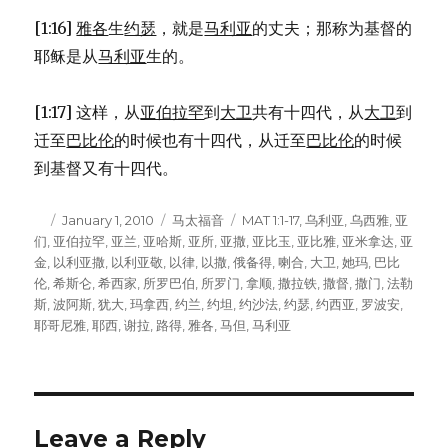
[1:16]
雅各
生
约瑟
，就是
马利亚
的丈夫；那称为基督的
耶稣是从
马利亚
生的。
[1:17] 这样，从
亚伯拉罕
到
大卫
共有十四代，从
大卫
到
迁至
巴比伦
的时候也有十四代，从迁至
巴比伦
的时候
到基督又有十四代。
Author
Posted
January 1, 2010
Categories
马太福音
Tags
MAT 1:1-17
,
乌利亚
,
乌西雅
,
亚
们
,
亚伯拉罕
on
,
亚兰
,
亚哈斯
,
亚所
,
亚撒
,
亚比玉
,
亚比雅
,
亚米拿达
,
亚
金
,
以利亚撒
,
以利亚敬
,
以律
,
以撒
,
俄备得
,
喇合
,
大卫
,
她玛
,
巴比
伦
,
希斯仑
,
希西家
,
所罗巴伯
,
所罗门
,
拿顺
,
撒拉铁
,
撒督
,
撒门
,
法勒
斯
,
波阿斯
,
犹大
,
玛拿西
,
约兰
,
约坦
,
约沙法
,
约瑟
,
约西亚
,
罗波安
,
耶哥尼雅
,
耶西
,
谢拉
,
路得
,
雅各
,
马但
,
马利亚
Leave a Reply