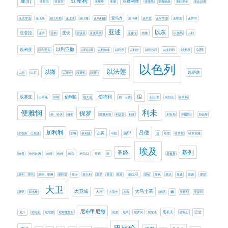
亚扪
亚摩利
亚撒利雅
亚拉巴
亚拿突
亚摩斯
亚撒
亚撒黑
亚斯她录
亚比亚他
亚比以谢
亚玛力
亚比拿达
亚比筛
亚比米勒
亚比该
亚比雅
亚玛利雅
亚玛谢
亚米忽
亚米拿达
亚细亚
亚罗珥
亚述
以东
亚设
亚舍拉
亚萨
亚衲
亚该亚
亚达薛西
亚雅仑
他施
以他玛
以利
以利亚撒
以利亚
以利亚实
以利以谢
以利加拿
以利押
以利沙
以利沙玛
以实玛利
以弗所
以扫
以色列
以法莲
以撒
以萨迦
以拉
以拦
以斯哈
以斯帖
以斯拉
伯特利
但
以赛亚
伯利恒
以革伦
伊甸
伯大尼
伯．示麦
但以理
何烈山
何珥玛
利未
便雅悯
保罗
别是巴
便．哈达
俄斐
凯撒利亚
利乏音
利亚
利百加
加低斯
加利利
吕便
古实
吉甲
加低斯．巴尼亚
加略
叙利亚
可拉
含
哈兰
哈拿尼
哈拿尼雅
埃及
基列
圣经
哈曼
哈沙比雅
哈薛
哈难
哈马
哈马口
哥辖
噩
基低斯
基比亚
基列．亚巴
基列．耶琳
基利提
基士
基大利
基尼
基抹
基拉
基甸
基色
基达
基述
基遍
夏琐
大卫
大卫城
大马士革
大河
嫩
夏甲
多比雅
大流士
大海
她玛
安得烈
安提阿
尼布甲尼撒
尼革夫
巴兰
尼八
尼利亚
尼尼微
尼布撒拉旦
尼波
尼珥
尼罗河
尼陀法
居鲁士
巴比伦