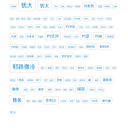
犹大
犹太
玛拿西
洗鲁雅
玛代
玛吉
玛哈念
玛基雅
玛撒
玛西雅
玛迦
示剑
示玛雅
示罗
琐拉
琐珥
睚珥
矶法
示利米雅
示巴
示每
示法提雅
立拿
米书兰
米利巴
约书亚
米甸
米吉多
米拉利
米斯巴
米迦
米迦勒
红海
约伯
约兰
约哈斯
约哈难
约坦
约旦河
约瑟
约翰
约押
约拿单
约西亚
约沙法
约拿
约撒拔
约珥
耶利米
耶利哥
约阿施
耶何耶大
约雅敬
细基利
罗得
罗波安
罗马
耶书亚
耶利
耶罗波安
耶布斯
耶斯列
耶大雅
耶孚尼
耶户
耶歇
耶罗罕
耶西
耶路撒冷
西布伦
西底家
腓力
蛾摩拉
西奈
西奈山
西宏
西庇太
西拉
西珥
迦勒底
赫
西缅
西门
西顿
西珥山
西莱雅
西门．彼得
该亚法
谢拉
谢非拉
迦勒
迦南
锡安
迦得
迦密
迦巴
迦特
迦百农
迦米
迦萨
锡安山
阿拉伯
雅各
非利士
黎巴嫩
马利亚
雅斤
雅杂
雅谢
非尼哈
革顺
音麦
马其顿
黑门山