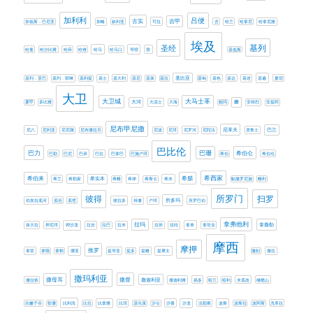
加利利
吕便
古实
吉甲
加低斯．巴尼亚
加略
叙利亚
可拉
含
哈兰
哈拿尼
哈拿尼雅
埃及
基列
圣经
哈曼
哈沙比雅
哈薛
哈难
哈马
哈马口
哥辖
噩
基低斯
基比亚
基列．亚巴
基列．耶琳
基利提
基士
基大利
基尼
基抹
基拉
基甸
基色
基达
基述
基遍
夏琐
大卫
大卫城
大马士革
大河
嫩
夏甲
多比雅
大流士
大海
她玛
安得烈
安提阿
尼布甲尼撒
尼革夫
巴兰
尼八
尼利亚
尼尼微
尼布撒拉旦
尼波
尼珥
尼罗河
尼陀法
居鲁士
巴比伦
巴力
巴珊
希伯仑
巴勒
巴尼
巴录
巴拉
巴拿巴
巴施户珥
希伯
希伯伦
希西家
希伯来
希腊
希兰
希勒家
希实本
希幔
希律
希斯仑
希未
帖撒罗尼迦
幔利
所罗门
扫罗
彼得
所多玛
幼发拉底河
底但
底璧
彼拉多
得撒
户珥
所罗巴伯
拿弗他利
拉玛
拿撒勒
抹大拉
押尼珥
押沙龙
拉吉
拉巴
拉末
拉班
拉结
拿单
拿坦业
摩西
摩押
推罗
拿答
拿顺
拿鹤
挪亚
提哥亚
提多
提幔
提摩太
撒刻
撒拉
撒玛利亚
撒母耳
撒督
撒迦利亚
撒拉铁
撒迦利雅
易多
暗兰
暗利
末底改
橄榄山
欣嫩子谷
歌珊
比利洗
比拉
比拿雅
比珥
汲沦溪
沙仑
沙番
沙龙
法勒斯
波斯
波斯拉
波阿斯
洗革拉