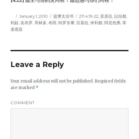
[4:22] 愿主与你的灵同在！愿恩惠与你们同在！
Author
Posted
January 1, 2010
Categories
提摩太后书
Tags
2TI 4:19-22
,
亚居拉
,
以拉都
,
利奴
,
on
友布罗
,
哥林多
,
布田
,
特罗非摩
,
百基拉
,
米利都
,
阿尼色弗
,
革
老底亚
Leave a Reply
Your email address will not be published.
Required fields
are marked
*
COMMENT