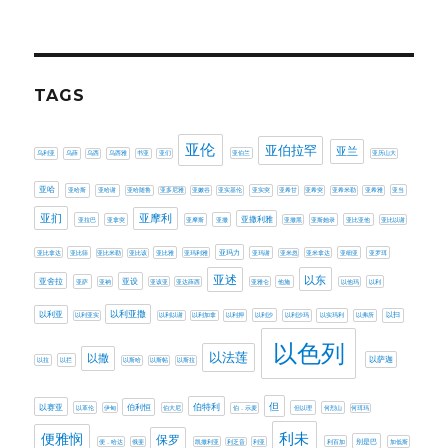
TAGS
亚伦
亚伯拉罕
亚兰
乌利亚
乌薛
乌西
乌西雅
书亚
亚们
亚伯兰
亚历山大
亚哈
亚哈斯
亚哈谢
亚哈随鲁
亚多尼雅
亚嫩谷
亚实基伦
亚实突
亚希甘
亚希突
亚希米勒
亚希雅
亚当
亚扪
亚摩利
亚撒利雅
亚拉巴
亚拿突
亚摩斯
亚撒
亚撒黑
亚斯她录
亚比亚他
亚比以谢
亚玛力
亚比拿达
亚比筛
亚比米勒
亚比该
亚比雅
亚玛利雅
亚玛谢
亚米忽
亚米拿达
亚细亚
亚罗珥
亚述
以东
亚设
亚舍拉
亚萨
亚衲
亚该亚
亚达薛西
亚雅仑
他施
以他玛
以利
以利亚撒
以利亚
以利亚实
以利以谢
以利加拿
以利押
以利沙
以利沙玛
以实玛利
以弗所
以扫
以色列
以法莲
以撒
以萨迦
以拉
以拦
以斯哈
以斯帖
以斯拉
伯特利
但
以赛亚
伯利恒
以革伦
伊甸
伯大尼
伯．示麦
但以理
何烈山
何珥玛
利未
便雅悯
保罗
别是巴
便．哈达
俄斐
凯撒利亚
利乏音
利亚
利百加
加低斯