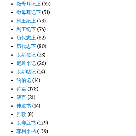
撒母耳记上
(55)
撒母耳记下
(51)
列王纪上
(73)
列王纪下
(74)
历代志上
(82)
历代志下
(80)
以斯拉记
(23)
尼希米记
(26)
以斯帖记
(14)
约伯记
(14)
诗篇
(178)
箴言
(21)
传道书
(14)
雅歌
(8)
以赛亚书
(129)
耶利米书
(139)