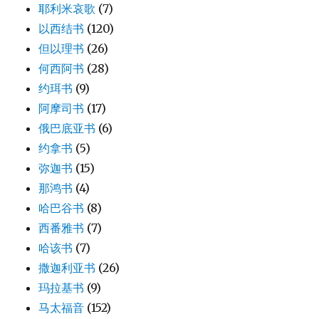
耶利米哀歌
(7)
以西结书
(120)
但以理书
(26)
何西阿书
(28)
约珥书
(9)
阿摩司书
(17)
俄巴底亚书
(6)
约拿书
(5)
弥迦书
(15)
那鸿书
(4)
哈巴谷书
(8)
西番雅书
(7)
哈该书
(7)
撒迦利亚书
(26)
玛拉基书
(9)
马太福音
(152)