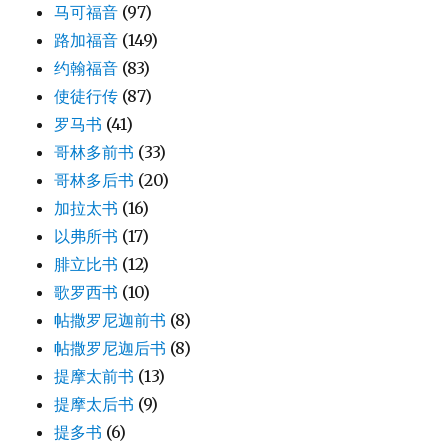
马可福音
(97)
路加福音
(149)
约翰福音
(83)
使徒行传
(87)
罗马书
(41)
哥林多前书
(33)
哥林多后书
(20)
加拉太书
(16)
以弗所书
(17)
腓立比书
(12)
歌罗西书
(10)
帖撒罗尼迦前书
(8)
帖撒罗尼迦后书
(8)
提摩太前书
(13)
提摩太后书
(9)
提多书
(6)