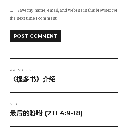
Save my name, email, and website in this browser for
the next time I comment.
Post
PREVIOUS
navigation
《提多书》介绍
Previous
post:
NEXT
最后的吩咐 (2TI 4:9-18)
Next
post: