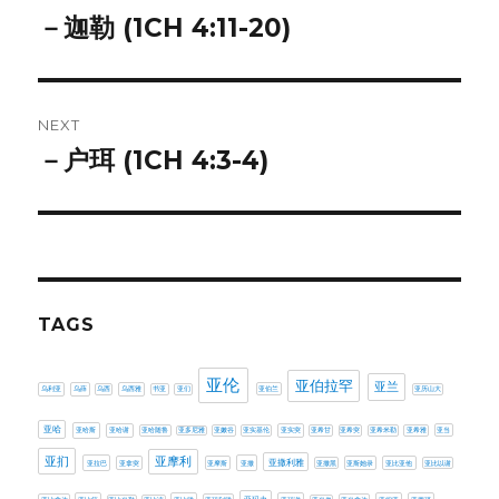
navigation
－迦勒 (1CH 4:11-20)
Previous
post:
NEXT
－户珥 (1CH 4:3-4)
Next
post:
TAGS
亚伦
亚伯拉罕
亚兰
乌利亚
乌薛
乌西
乌西雅
书亚
亚们
亚伯兰
亚历山大
亚哈
亚哈斯
亚哈谢
亚哈随鲁
亚多尼雅
亚嫩谷
亚实基伦
亚实突
亚希甘
亚希突
亚希米勒
亚希雅
亚当
亚扪
亚摩利
亚撒利雅
亚拉巴
亚拿突
亚摩斯
亚撒
亚撒黑
亚斯她录
亚比亚他
亚比以谢