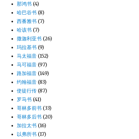
那鸿书
(4)
哈巴谷书
(8)
西番雅书
(7)
哈该书
(7)
撒迦利亚书
(26)
玛拉基书
(9)
马太福音
(152)
马可福音
(97)
路加福音
(149)
约翰福音
(83)
使徒行传
(87)
罗马书
(41)
哥林多前书
(33)
哥林多后书
(20)
加拉太书
(16)
以弗所书
(17)