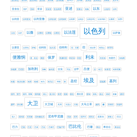
亚玛力
亚比拿达
亚比筛
亚比米勒
亚比该
亚比雅
亚玛利雅
亚玛谢
亚米忽
亚米拿达
亚细亚
亚罗珥
亚述
以东
亚设
亚舍拉
亚萨
亚衲
亚该亚
亚达薛西
亚雅仑
他施
以他玛
以利
以利亚撒
以利亚
以利亚实
以利以谢
以利加拿
以利押
以利沙
以利沙玛
以实玛利
以弗所
以扫
以色列
以法莲
以撒
以萨迦
以拉
以拦
以斯哈
以斯帖
以斯拉
伯特利
但
以赛亚
伯利恒
以革伦
伊甸
伯大尼
伯．示麦
但以理
何烈山
何珥玛
利未
便雅悯
保罗
别是巴
便．哈达
俄斐
凯撒利亚
利乏音
利亚
利百加
加低斯
加利利
吕便
古实
吉甲
加低斯．巴尼亚
加略
叙利亚
可拉
含
哈兰
哈拿尼
哈拿尼雅
埃及
基列
圣经
哈曼
哈沙比雅
哈薛
哈难
哈马
哈马口
哥辖
噩
基低斯
基比亚
基列．亚巴
基列．耶琳
基利提
基士
基大利
基尼
基抹
基拉
基甸
基色
基达
基述
基遍
夏琐
大卫
大卫城
大马士革
大河
嫩
夏甲
多比雅
大流士
大海
她玛
安得烈
安提阿
尼布甲尼撒
尼革夫
巴兰
尼八
尼利亚
尼尼微
尼布撒拉旦
尼波
尼珥
尼罗河
尼陀法
居鲁士
巴比伦
巴力
巴珊
希伯仑
巴勒
巴尼
巴录
巴拉
巴拿巴
巴施户珥
希伯
希伯伦