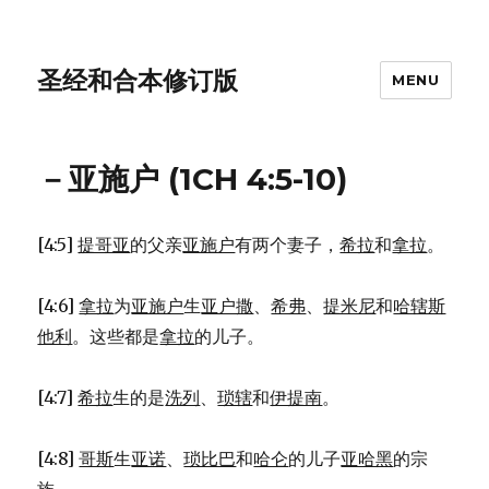
圣经和合本修订版
MENU
－亚施户 (1CH 4:5-10)
[4:5]
提哥亚
的父亲
亚施户
有两个妻子，
希拉
和
拿拉
。
[4:6]
拿拉
为
亚施户
生
亚户撒
、
希弗
、
提米尼
和
哈辖斯
他利
。这些都是
拿拉
的儿子。
[4:7]
希拉
生的是
洗列
、
琐辖
和
伊提南
。
[4:8]
哥斯
生
亚诺
、
琐比巴
和
哈仑
的儿子
亚哈黑
的宗