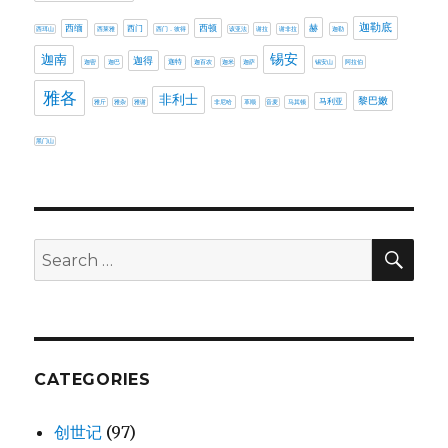
迦勒底
赫
西缅
西门
西顿
西珥山
西莱雅
西门．彼得
该亚法
谢拉
谢非拉
迦勒
迦南
锡安
迦得
迦密
迦巴
迦特
迦百农
迦米
迦萨
锡安山
阿拉伯
雅各
非利士
黎巴嫩
马利亚
雅斤
雅杂
雅谢
非尼哈
革顺
音麦
马其顿
黑门山
SE
Search
for:
CATEGORIES
创世记
(97)