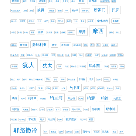
希西家
希伯来
希腊
希兰
希勒家
希实本
希幔
希律
希斯仑
希未
帖撒罗尼迦
幔利
所罗门
扫罗
彼得
所多玛
幼发拉底河
底但
底璧
彼拉多
得撒
户珥
所罗巴伯
拿弗他利
拉玛
拿撒勒
抹大拉
押尼珥
押沙龙
拉吉
拉巴
拉末
拉班
拉结
拿单
拿坦业
摩西
摩押
推罗
拿答
拿顺
拿鹤
挪亚
提哥亚
提多
提幔
提摩太
撒刻
撒拉
撒玛利亚
撒母耳
撒督
撒迦利亚
撒拉铁
撒迦利雅
易多
暗兰
暗利
末底改
橄榄山
欣嫩子谷
歌珊
比利洗
比拉
比拿雅
比珥
汲沦溪
沙仑
沙番
沙龙
法勒斯
波斯
波斯拉
波阿斯
洗革拉
犹大
犹太
玛拿西
洗鲁雅
玛代
玛吉
玛哈念
玛基雅
玛撒
玛西雅
玛迦
示剑
示玛雅
示罗
琐拉
琐珥
睚珥
矶法
示利米雅
示巴
示每
示法提雅
立拿
米书兰
米利巴
约书亚
米甸
米吉多
米拉利
米斯巴
米迦
米迦勒
红海
约伯
约兰
约哈斯
约哈难
约坦
约旦河
约瑟
约翰
约押
约拿单
约西亚
约沙法
约拿
约撒拔
约珥
耶利米
耶利哥
约阿施
耶何耶大
约雅敬
细基利
罗得
罗波安
罗马
耶书亚
耶利
耶罗波安
耶布斯
耶斯列
耶大雅
耶孚尼
耶户
耶歇
耶罗罕
耶西
耶路撒冷
西布伦
西底家
腓力
蛾摩拉
西奈
西奈山
西宏
西庇太
西拉
西珥