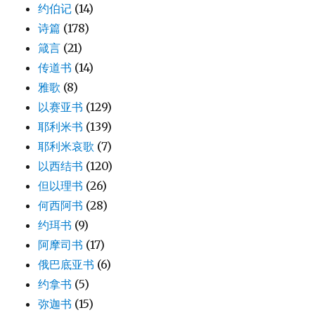
约伯记
(14)
诗篇
(178)
箴言
(21)
传道书
(14)
雅歌
(8)
以赛亚书
(129)
耶利米书
(139)
耶利米哀歌
(7)
以西结书
(120)
但以理书
(26)
何西阿书
(28)
约珥书
(9)
阿摩司书
(17)
俄巴底亚书
(6)
约拿书
(5)
弥迦书
(15)