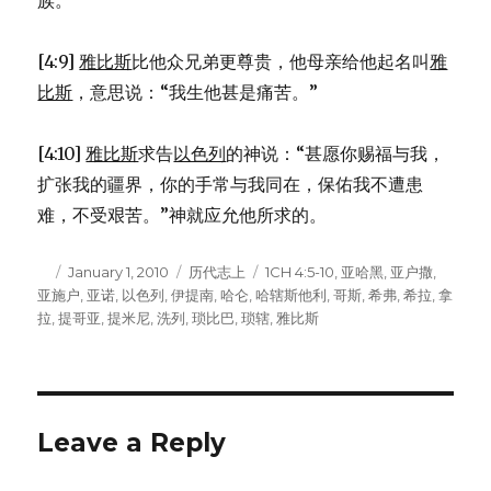
族。
[4:9]
雅比斯
比他众兄弟更尊贵，他母亲给他起名叫
雅
比斯
，意思说：“我生他甚是痛苦。”
[4:10]
雅比斯
求告
以色列
的神说：“甚愿你赐福与我，
扩张我的疆界，你的手常与我同在，保佑我不遭患
难，不受艰苦。”神就应允他所求的。
Author
Posted
January 1, 2010
Categories
历代志上
Tags
1CH 4:5-10
,
亚哈黑
,
亚户撒
,
亚施户
on
,
亚诺
,
以色列
,
伊提南
,
哈仑
,
哈辖斯他利
,
哥斯
,
希弗
,
希拉
,
拿
拉
,
提哥亚
,
提米尼
,
洗列
,
琐比巴
,
琐辖
,
雅比斯
Leave a Reply