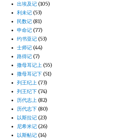
出埃及记
(105)
利未记
(53)
民数记
(81)
申命记
(77)
约书亚记
(53)
士师记
(44)
路得记
(7)
撒母耳记上
(55)
撒母耳记下
(51)
列王纪上
(73)
列王纪下
(74)
历代志上
(82)
历代志下
(80)
以斯拉记
(23)
尼希米记
(26)
以斯帖记
(14)